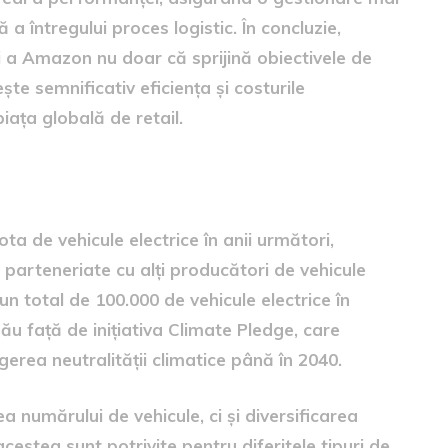
ă a întregului proces logistic. În concluzie,
ri a Amazon nu doar că sprijină obiectivele de
te semnificativ eficiența și costurile
iața globală de retail.
otei electrice
ta de vehicule electrice în anii următori,
 parteneriate cu alți producători de vehicule
un total de 100.000 de vehicule electrice în
u față de inițiativa Climate Pledge, care
erea neutralității climatice până în 2040.
a numărului de vehicule, ci și diversificarea
acestea sunt potrivite pentru diferitele tipuri de