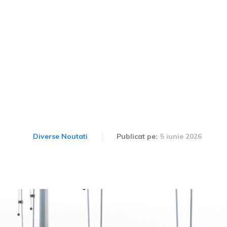
ne de mai mult de 50.00
flota sa de livrări, cele m
fabricate de Rivian.
5 iunie 2026
Diverse Noutati
Publicat pe: