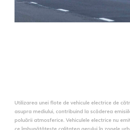
Influența flotei electrice as
Utilizarea unei flote de vehicule electrice de 
asupra mediului, contribuind la scăderea emisiil
poluării atmosferice. Vehiculele electrice nu emi
ce îmbunătățește calitatea aerului în zonele urb