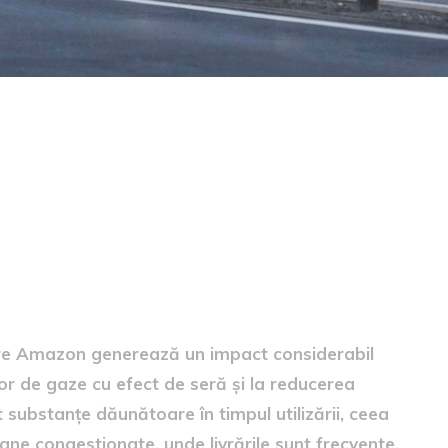
upra mediului
către Amazon generează un impact considerabil
or de gaze cu efect de seră și la reducerea
t substanțe dăunătoare în timpul utilizării, ceea
ane congestionate, unde livrările sunt frecvente.