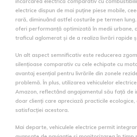
încărcarea electrică comparativ cu combustibilii 
electrice dispun de mai puține piese mobile, cee
rară, diminuând astfel costurile pe termen lung.
oferi performanță optimizată în medii urbane, 
traficul aglomerat și de a realiza livrări rapide ș
Un alt aspect semnificativ este reducerea zgomot
silențioase comparativ cu cele echipate cu mot
avantaj esențial pentru livrările din zonele rezi
problemă. În plus, utilizarea vehiculelor electri
Amazon, reflectând angajamentul său față de ino
doar clienți care apreciază practicile ecologice, ci
satisfacției acestora.
Mai departe, vehiculele electrice permit integrar
avansate de navigație și monitorizarea în timp