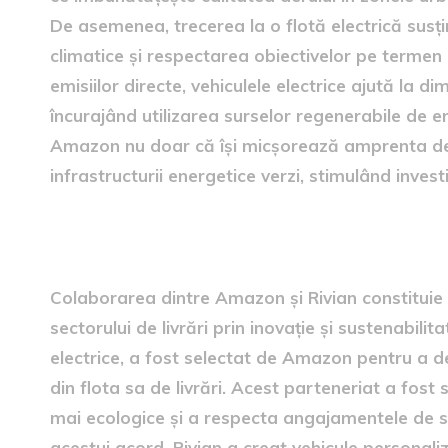
De asemenea, trecerea la o flotă electrică susțin
climatice și respectarea obiectivelor pe termen
emisiilor directe, vehiculele electrice ajută la d
încurajând utilizarea surselor regenerabile de e
Amazon nu doar că își micșorează amprenta de
infrastructurii energetice verzi, stimulând investi
Parteneriatul dintre Amazon
Colaborarea dintre Amazon și Rivian constituie
sectorului de livrări prin inovație și sustenabili
electrice, a fost selectat de Amazon pentru a dez
din flota sa de livrări. Acest parteneriat a fost 
mai ecologice și a respecta angajamentele de 
acestui acord, Rivian a creat vehicule personali