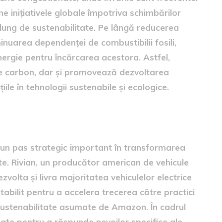
e inițiativele globale împotriva schimbărilor
 lung de sustenabilitate. Pe lângă reducerea
iminuarea dependenței de combustibilii fosili,
nergie pentru încărcarea acestora. Astfel,
 carbon, dar și promovează dezvoltarea
țiile în tehnologii sustenabile și ecologice.
 și Rivian
 un pas strategic important în transformarea
tate. Rivian, un producător american de vehicule
volta și livra majoritatea vehiculelor electrice
stabilit pentru a accelera trecerea către practici
sustenabilitate asumate de Amazon. În cadrul
zate pentru a răspunde nevoilor specifice ale