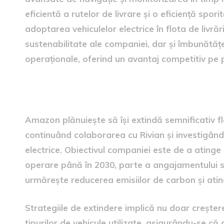
eficientă a rutelor de livrare și o eficiență sporit
adoptarea vehiculelor electrice în flota de livră
sustenabilitate ale companiei, dar și îmbunătățeș
operaționale, oferind un avantaj competitiv pe p
Strategiile de extindere a fl
Amazon plănuiește să își extindă semnificativ flo
continuând colaborarea cu Rivian și investigând
electrice. Obiectivul companiei este de a atinge 
operare până în 2030, parte a angajamentului să
urmărește reducerea emisiilor de carbon și ating
Strategiile de extindere implică nu doar creștere
tipurilor de vehicule utilizate, asigurându-se că 