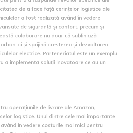
tatea de a face față cerințelor logistice ale
ehiculelor a fost realizată având în vedere
vansate de siguranță și confort, precum și
Această colaborare nu doar că subliniază
bon, ci și sprijină creșterea și dezvoltarea
hiculelor electrice. Parteneriatul este un exemplu
u a implementa soluții inovatoare ce au un
ice pentru livrări
ntru operațiunile de livrare ale Amazon,
selor logistice. Unul dintre cele mai importante
 având în vedere costurile mai mici pentru