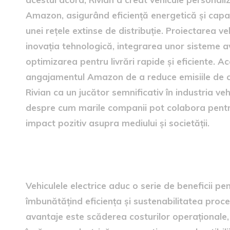
Amazon, asigurând eficiență energetică și capaci
unei rețele extinse de distribuție. Proiectarea v
inovația tehnologică, integrarea unor sisteme a
optimizarea pentru livrări rapide și eficiente. 
angajamentul Amazon de a reduce emisiile de car
Rivian ca un jucător semnificativ în industria ve
despre cum marile companii pot colabora pentr
impact pozitiv asupra mediului și societății.
Avantajele vehiculelor electr
Vehiculele electrice aduc o serie de beneficii pe
îmbunătățind eficiența și sustenabilitatea proce
avantaje este scăderea costurilor operaționale,