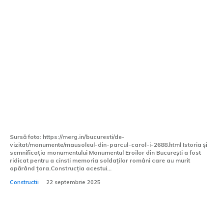
Monumentul Eroilor din București
Sursă foto: https://merg.in/bucuresti/de-
vizitat/monumente/mausoleul-din-parcul-carol-i-2688.html Istoria și
semnificația monumentului Monumentul Eroilor din București a fost
ridicat pentru a cinsti memoria soldaților români care au murit
apărând țara.Construcția acestui...
Constructii
22 septembrie 2025