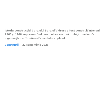
Barajul Vidraru – Forța naturii
îmblânzită prin ingeniozitate umană
Istoria construcției barajului Barajul Vidraru a fost construit între anii
1960 și 1966, reprezentând una dintre cele mai ambițioase lucrări
inginerești ale României.Proiectul a implicat...
Constructii
22 septembrie 2025