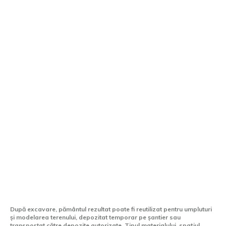
Ce se întâmplă cu pământul după
excavare pe un șantier de construcții
După excavare, pământul rezultat poate fi reutilizat pentru umpluturi
și modelarea terenului, depozitat temporar pe șantier sau
transportat către depozite autorizate. Tipul materialului, spațiul...