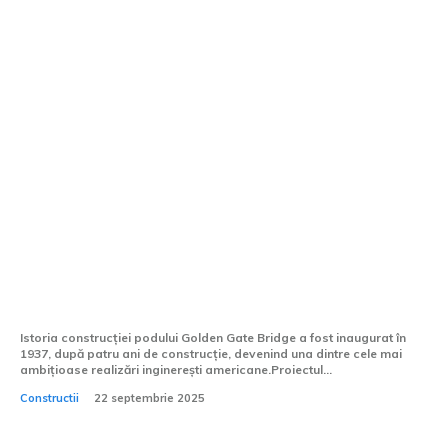
Golden Gate Bridge – Capodoperă
inginerească și simbol al Americii
Istoria construcției podului Golden Gate Bridge a fost inaugurat în
1937, după patru ani de construcție, devenind una dintre cele mai
ambițioase realizări inginerești americane.Proiectul...
Constructii
22 septembrie 2025