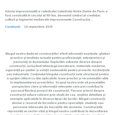
Catedrala Notre Dame de Paris
Istoria impresionantă a catedralei Catedrala Notre Dame de Paris a
fost construită în secolul al XII-lea, devenind simbol al credinței,
culturii și ingineriei medievale impresionante.Construcția...
Constructii
19 septembrie 2025
Blogul nostru dedicat construcțiilor oferă informații esențiale, ghiduri
practice și tendințe actuale pentru profesioniști, antreprenori și
pasionați ai domeniului. Explorăm subiecte diverse despre
construcții, incluzând tehnologii inovatoare, materiale moderne,
siguranță pe șantier și soluții sustenabile pentru proiecte rezidențiale
sau industriale. Conținutul blogului construcții este structurat pentru
a sprijini cititorii cu idei aplicabile, bune practici și recomandări utile
în implementarea proiectelor. Scopul nostru este să prezentăm
perspective clare și informații relevante care pot contribui la
succesul fiecărui proiect de construcții. Fiecare articol despre
construcții aduce valoare prin studii de caz, analize detaliate și
exemple aplicabile în diverse tipuri de lucrări. Blogul construcții
devine o resursă de încredere pentru specialiști, studenți sau
persoane interesate de inovațiile din domeniu. Construcțiile
reprezintă un sector vital și blogul nostru contribuie la dezvoltarea