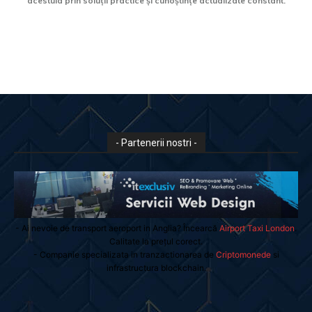
acestuia prin soluții practice și cunoștințe actualizate constant.
- Partenerii nostri -
- Ai nevoie de transport aeroport in Anglia? Încearcă
Airport Taxi London
.
Calitate la prețul corect.
- Companie specializata in tranzactionarea de
Criptomonede
si
infrastructura blockchain.