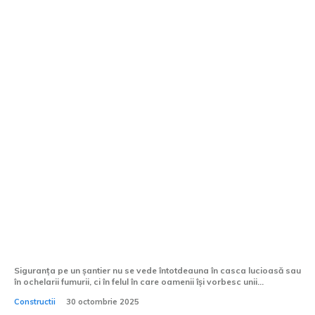
Care sunt principalele măsuri de
securitate în construcții?
Siguranța pe un șantier nu se vede întotdeauna în casca lucioasă sau
în ochelarii fumurii, ci în felul în care oamenii își vorbesc unii...
Constructii
30 octombrie 2025