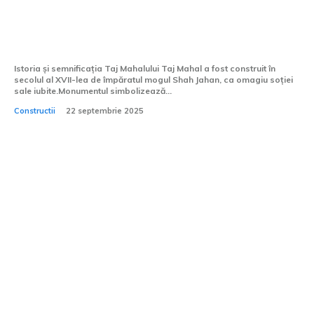
Taj Mahal – Povestea de iubire sculptată
în marmură
Istoria și semnificația Taj Mahalului Taj Mahal a fost construit în
secolul al XVII-lea de împăratul mogul Shah Jahan, ca omagiu soției
sale iubite.Monumentul simbolizează...
Constructii
22 septembrie 2025