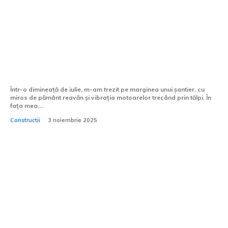
Care este diferența între excavatoarele
cu șenile și cele pe roți?
Într-o dimineață de iulie, m-am trezit pe marginea unui șantier, cu
miros de pământ reavăn și vibrația motoarelor trecând prin tălpi. În
fața mea,...
Constructii
3 noiembrie 2025