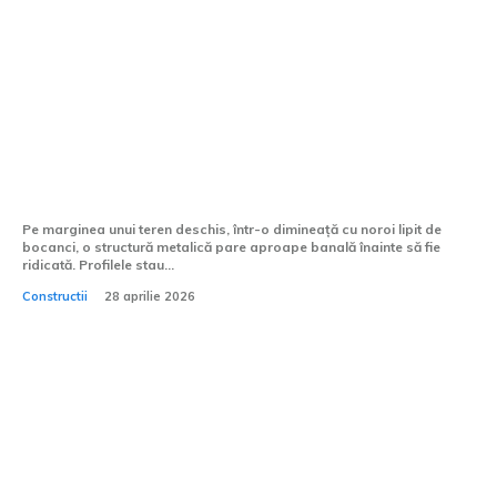
Ce avantaje oferă greutatea redusă a
structurii metalice?
Pe marginea unui teren deschis, într-o dimineață cu noroi lipit de
bocanci, o structură metalică pare aproape banală înainte să fie
ridicată. Profilele stau...
Constructii
28 aprilie 2026