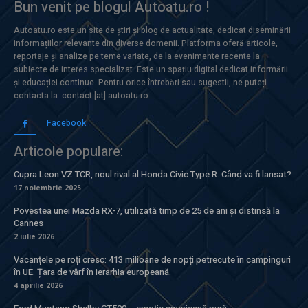
Bun venit pe blogul Autoatu.ro !
Autoatu.ro este un site de știri și blog de actualitate, dedicat diseminării
informațiilor relevante din diverse domenii. Platforma oferă articole,
reportaje și analize pe teme variate, de la evenimente recente la
subiecte de interes specializat. Este un spațiu digital dedicat informării
și educației continue. Pentru orice întrebări sau sugestii, ne puteți
contacta la: contact [at] autoatu.ro
Facebook
Articole populare:
Cupra Leon VZ TCR, noul rival al Honda Civic Type R. Când va fi lansat?
17 noiembrie 2025
Povestea unei Mazda RX-7, utilizată timp de 25 de ani și distinsă la
Cannes
2 iulie 2026
Vacanțele pe roți cresc: 413 milioane de nopți petrecute în campinguri
în UE. Țara de vârf în ierarhia europeană.
4 aprilie 2026