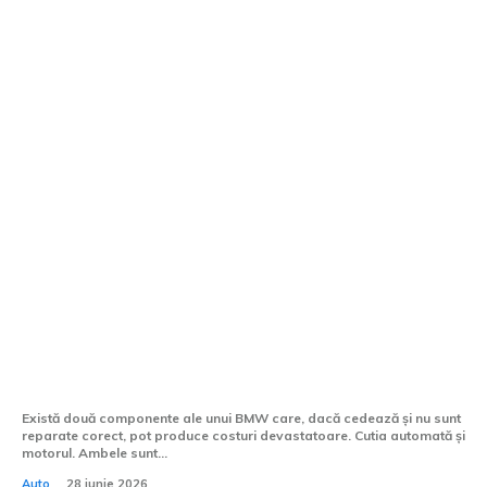
Cutia automată și motorul BMW — când
reparația corectă salvează mii de euro
Există două componente ale unui BMW care, dacă cedează și nu sunt
reparate corect, pot produce costuri devastatoare. Cutia automată și
motorul. Ambele sunt...
Auto
28 iunie 2026