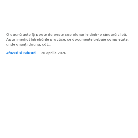
Consultant dedicat pentru daune: cum îți
urmărești dosarul de daune auto pas cu
pas?
O daună auto îți poate da peste cap planurile dintr-o singură clipă.
Apar imediat întrebările practice: ce documente trebuie completate,
unde anunți dauna, cât...
Afaceri si Industrii
20 aprilie 2026