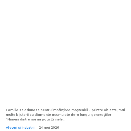
Cumpărare diamante: evaluare corectă și
plată imediată
Familia se adunase pentru împărțirea moștenirii - printre obiecte, mai
multe bijuterii cu diamante acumulate de-a lungul generațiilor.
"Nimeni dintre noi nu poartă inele...
Afaceri si Industrii
24 mai 2026