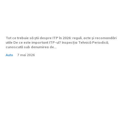
ITP România 2026: Programare Online,
Acte Necesare și Tot Ce Trebuie să Știi
despre Inspecția Tehnică Periodică
Tot ce trebuie să știi despre ITP în 2026: reguli, acte și recomandări
utile De ce este important ITP-ul? Inspecția Tehnică Periodică,
cunoscută sub denumirea de...
Auto
7 mai 2026