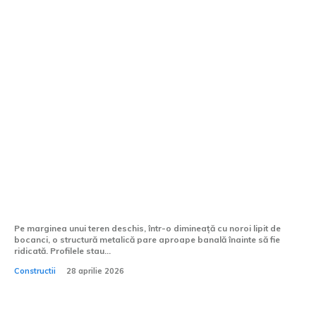
Ce avantaje oferă greutatea redusă a
structurii metalice?
Pe marginea unui teren deschis, într-o dimineață cu noroi lipit de
bocanci, o structură metalică pare aproape banală înainte să fie
ridicată. Profilele stau...
Constructii
28 aprilie 2026