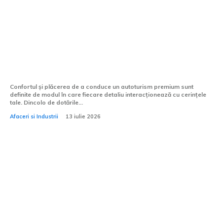
5 accesorii Mercedes-Benz care îți pot
schimba experiența de zi cu zi la volan
Confortul și plăcerea de a conduce un autoturism premium sunt
definite de modul în care fiecare detaliu interacționează cu cerințele
tale. Dincolo de dotările...
Afaceri si Industrii
13 iulie 2026