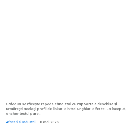
Ce procent de anchor text branded ar
trebui să ai în profilul tău de linkuri?
Cafeaua se răcește repede când stai cu rapoartele deschise și
urmărești același profil de linkuri din trei unghiuri diferite. La început,
anchor textul pare...
Afaceri si Industrii
8 mai 2026