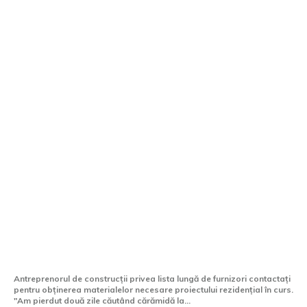
Magazin materiale construcții Ploiești:
aprovizionare completă pentru proiectul
tău
Antreprenorul de construcții privea lista lungă de furnizori contactați
pentru obținerea materialelor necesare proiectului rezidențial în curs.
"Am pierdut două zile căutând cărămidă la...