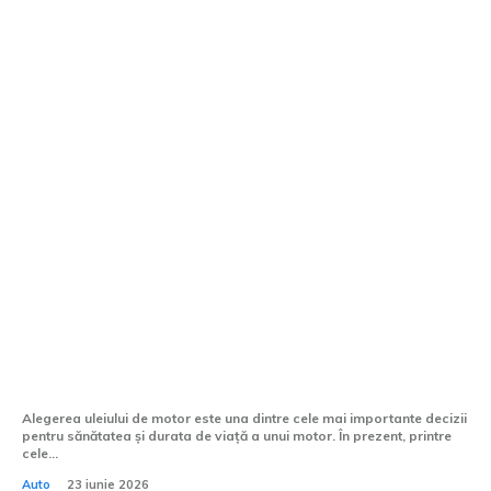
Ravenol vs Castrol vs Liqui Moly – ce ulei
alegi pentru motorul tău?
Alegerea uleiului de motor este una dintre cele mai importante decizii
pentru sănătatea și durata de viață a unui motor. În prezent, printre
cele...
Auto
23 iunie 2026