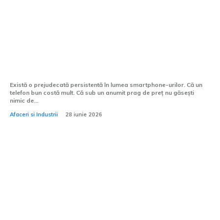
Telefoane ieftine — cum găsești un
smartphone bun fără să plătești prea
mult
Există o prejudecată persistentă în lumea smartphone-urilor. Că un
telefon bun costă mult. Că sub un anumit prag de preț nu găsești
nimic de...
Afaceri si Industrii
28 iunie 2026