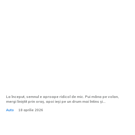
Cum influențează echilibrul roților
starea jantelor?
La început, semnul e aproape ridicol de mic. Pui mâna pe volan,
mergi liniștit prin oraș, apoi ieși pe un drum mai întins și...
Auto
18 aprilie 2026