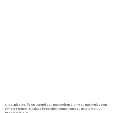
După o daună auto: 5 motive pentru care
un partener premium face diferența
O daună auto, fie ea ușoară sau mai serioasă, vine cu mai mult decât
simpla reparație. Aduce birocrație, comunicare cu asigurătorul,
programări și o...