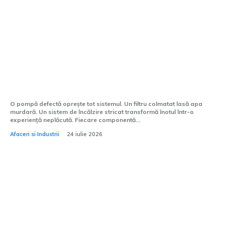
Echipamentele piscinei tale nu iartă
neglijența
O pompă defectă oprește tot sistemul. Un filtru colmatat lasă apa
murdară. Un sistem de încălzire stricat transformă înotul într-o
experiență neplăcută. Fiecare componentă...
Afaceri si Industrii
24 iulie 2026