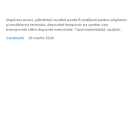
Ce se întâmplă cu pământul după
excavare pe un șantier de construcții
După excavare, pământul rezultat poate fi reutilizat pentru umpluturi
și modelarea terenului, depozitat temporar pe șantier sau
transportat către depozite autorizate. Tipul materialului, spațiul...
Constructii
30 martie 2026