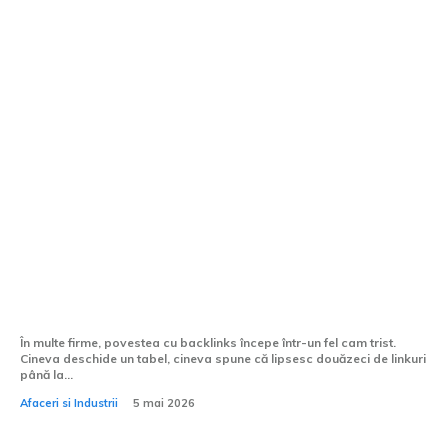
Cum pot obține backlinks din
parteneriate strategice?
În multe firme, povestea cu backlinks începe într-un fel cam trist.
Cineva deschide un tabel, cineva spune că lipsesc douăzeci de linkuri
până la...
Afaceri si Industrii
5 mai 2026