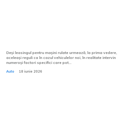
Leasing pentru mașini second-hand:
avantaje și dezavantaje pe care trebuie
să le știi înainte să semnezi contractul
Deși leasingul pentru mașini rulate urmează, la prima vedere,
aceleași reguli ca în cazul vehiculelor noi, în realitate intervin
numeroși factori specifici care pot...
Auto
18 iunie 2026