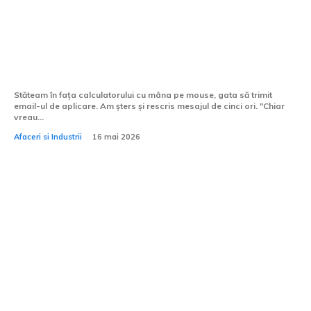
Începutul în modeling online: tot ce
trebuie să știi înainte de primul pas
Stăteam în fața calculatorului cu mâna pe mouse, gata să trimit
email-ul de aplicare. Am șters și rescris mesajul de cinci ori. "Chiar
vreau...
Afaceri si Industrii
16 mai 2026