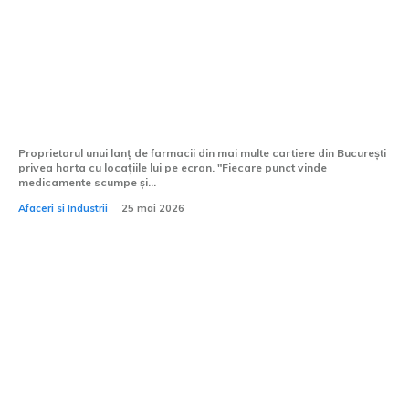
Protecție continuă: echipe de reacție
rapidă în zona Capitalei
Proprietarul unui lanț de farmacii din mai multe cartiere din București
privea harta cu locațiile lui pe ecran. "Fiecare punct vinde
medicamente scumpe și...
Afaceri si Industrii
25 mai 2026