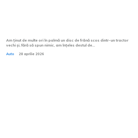
Frânele tractorului: discuri, plăcuțe sau
ferodouri, ce alegi și cum știi că sunt
compatibile?
Am ținut de multe ori în palmă un disc de frână scos dintr-un tractor
vechi și, fără să spun nimic, am înțeles destul de...
Auto
28 aprilie 2026