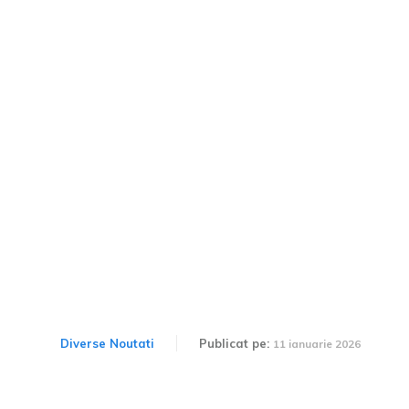
Amendă pentru utilizarea
telefonului în 2026.
Circumstanțele în care se
anulează permisul de
conducere.
Diverse Noutati
Publicat pe:
11 ianuarie 2026