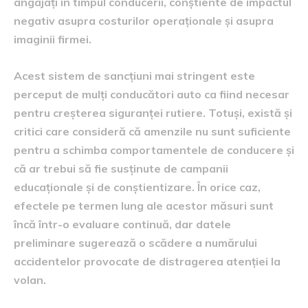
angajați în timpul conducerii, conștiente de impactul
negativ asupra costurilor operaționale și asupra
imaginii firmei.
Acest sistem de sancțiuni mai stringent este
perceput de mulți conducători auto ca fiind necesar
pentru creșterea siguranței rutiere. Totuși, există și
critici care consideră că amenzile nu sunt suficiente
pentru a schimba comportamentele de conducere și
că ar trebui să fie susținute de campanii
educaționale și de conștientizare. În orice caz,
efectele pe termen lung ale acestor măsuri sunt
încă într-o evaluare continuă, dar datele
preliminare sugerează o scădere a numărului
accidentelor provocate de distragerea atenției la
volan.