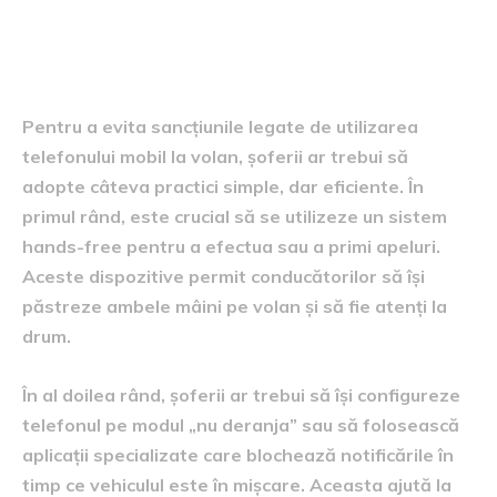
Recomandări pentru evitarea
sancțiunilor
Pentru a evita sancțiunile legate de utilizarea
telefonului mobil la volan, șoferii ar trebui să
adopte câteva practici simple, dar eficiente. În
primul rând, este crucial să se utilizeze un sistem
hands-free pentru a efectua sau a primi apeluri.
Aceste dispozitive permit conducătorilor să își
păstreze ambele mâini pe volan și să fie atenți la
drum.
În al doilea rând, șoferii ar trebui să își configureze
telefonul pe modul „nu deranja” sau să folosească
aplicații specializate care blochează notificările în
timp ce vehiculul este în mișcare. Aceasta ajută la