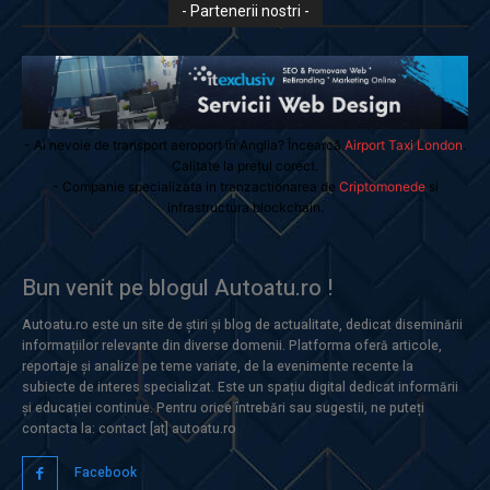
- Partenerii nostri -
- Ai nevoie de transport aeroport in Anglia? Încearcă
Airport Taxi London
.
Calitate la prețul corect.
- Companie specializata in tranzactionarea de
Criptomonede
si
infrastructura blockchain.
Bun venit pe blogul Autoatu.ro !
Autoatu.ro este un site de știri și blog de actualitate, dedicat diseminării
informațiilor relevante din diverse domenii. Platforma oferă articole,
reportaje și analize pe teme variate, de la evenimente recente la
subiecte de interes specializat. Este un spațiu digital dedicat informării
și educației continue. Pentru orice întrebări sau sugestii, ne puteți
contacta la: contact [at] autoatu.ro
Facebook