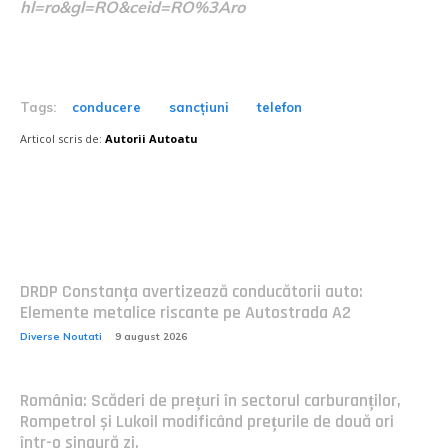
hl=ro&gl=RO&ceid=RO%3Aro
Tags:
conducere
sancțiuni
telefon
Articol scris de:
Autorii Autoatu
Postari fresh:
DRDP Constanța avertizează conducătorii auto:
Elemente metalice riscante pe Autostrada A2
Diverse Noutati
9 august 2026
România: Scăderi de prețuri în sectorul carburanților,
Rompetrol și Lukoil modificând prețurile de două ori
într-o singură zi.