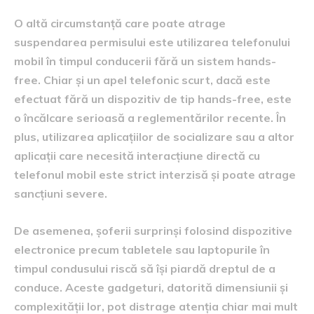
O altă circumstanță care poate atrage
suspendarea permisului este utilizarea telefonului
mobil în timpul conducerii fără un sistem hands-
free. Chiar și un apel telefonic scurt, dacă este
efectuat fără un dispozitiv de tip hands-free, este
o încălcare serioasă a reglementărilor recente. În
plus, utilizarea aplicațiilor de socializare sau a altor
aplicații care necesită interacțiune directă cu
telefonul mobil este strict interzisă și poate atrage
sancțiuni severe.
De asemenea, șoferii surprinși folosind dispozitive
electronice precum tabletele sau laptopurile în
timpul condusului riscă să își piardă dreptul de a
conduce. Aceste gadgeturi, datorită dimensiunii și
complexității lor, pot distrage atenția chiar mai mult