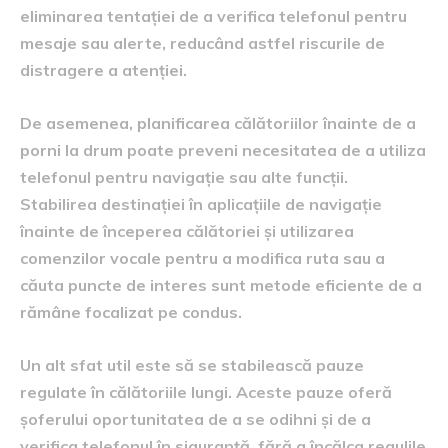
eliminarea tentației de a verifica telefonul pentru
mesaje sau alerte, reducând astfel riscurile de
distragere a atenției.
De asemenea, planificarea călătoriilor înainte de a
porni la drum poate preveni necesitatea de a utiliza
telefonul pentru navigație sau alte funcții.
Stabilirea destinației în aplicațiile de navigație
înainte de începerea călătoriei și utilizarea
comenzilor vocale pentru a modifica ruta sau a
căuta puncte de interes sunt metode eficiente de a
rămâne focalizat pe condus.
Un alt sfat util este să se stabilească pauze
regulate în călătoriile lungi. Aceste pauze oferă
șoferului oportunitatea de a se odihni și de a
verifica telefonul în siguranță, fără a încălca regulile