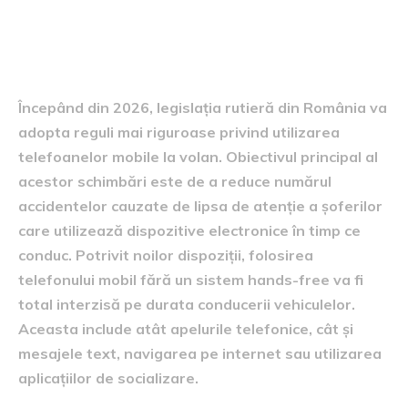
utilizarea telefoanelor mobile
în timpul condusului
Începând din 2026, legislația rutieră din România va
adopta reguli mai riguroase privind utilizarea
telefoanelor mobile la volan. Obiectivul principal al
acestor schimbări este de a reduce numărul
accidentelor cauzate de lipsa de atenție a șoferilor
care utilizează dispozitive electronice în timp ce
conduc. Potrivit noilor dispoziții, folosirea
telefonului mobil fără un sistem hands-free va fi
total interzisă pe durata conducerii vehiculelor.
Aceasta include atât apelurile telefonice, cât și
mesajele text, navigarea pe internet sau utilizarea
aplicațiilor de socializare.