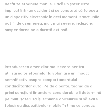
decât telefoanele mobile. Dacă un șofer este
implicat într-un accident și se constată că folosea
un dispozitiv electronic în acel moment, sancțiunile
pot fi, de asemenea, mult mai severe, incluzând
suspendarea pe o durată extinsă.
Impactul sancțiunilor asupra
comportamentului șoferilor
Introducerea amenzilor mai severe pentru
utilizarea telefoanelor la volan are un impact
semnificativ asupra comportamentului
conducătorilor auto. Pe de o parte, teama de a
primi sancțiuni financiare considerabile îi determină
pe mulți șoferi să își schimbe obiceiurile și să evite
folosirea dispozitivelor mobile în timp ce conduc.