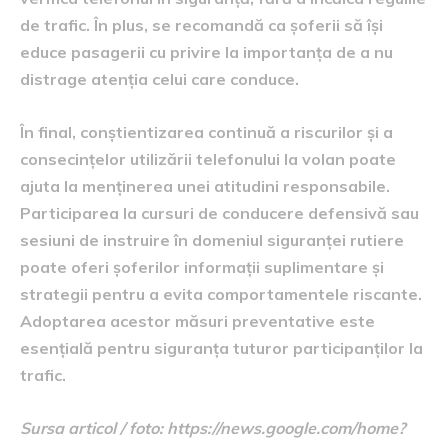
de trafic. În plus, se recomandă ca șoferii să își
educe pasagerii cu privire la importanța de a nu
distrage atenția celui care conduce.
În final, conștientizarea continuă a riscurilor și a
consecințelor utilizării telefonului la volan poate
ajuta la menținerea unei atitudini responsabile.
Participarea la cursuri de conducere defensivă sau
sesiuni de instruire în domeniul siguranței rutiere
poate oferi șoferilor informații suplimentare și
strategii pentru a evita comportamentele riscante.
Adoptarea acestor măsuri preventative este
esențială pentru siguranța tuturor participanților la
trafic.
Sursa articol / foto: https://news.google.com/home?