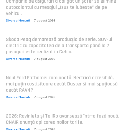
Compania de asigurări a obligat un șofer să elimine
autocolantul cu mesajul „Isus te iubește” de pe
vehicul.
Diverse Noutati
7 august 2026
Skoda Peaq demarează producția de serie. SUV-ul
electric cu capacitatea de a transporta până la 7
pasageri este realizat în Cehia.
Diverse Noutati
7 august 2026
Noul Ford Fathome: camionetă electrică accesibilă,
mai puțin costisitoare decât Duster și mai spațioasă
decât RAV4?
Diverse Noutati
7 august 2026
2026: Rovinieta și TollRo avansează într-o fază nouă.
CNAIR anunță aplicarea noilor tarife.
Diverse Noutati
7 august 2026