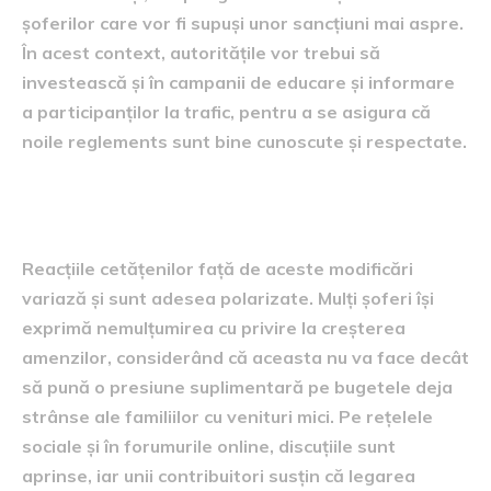
șoferilor care vor fi supuși unor sancțiuni mai aspre.
În acest context, autoritățile vor trebui să
investească și în campanii de educare și informare
a participanților la trafic, pentru a se asigura că
noile reglements sunt bine cunoscute și respectate.
Reacții și opinii ale cetățenilor
Reacțiile cetățenilor față de aceste modificări
variază și sunt adesea polarizate. Mulți șoferi își
exprimă nemulțumirea cu privire la creșterea
amenzilor, considerând că aceasta nu va face decât
să pună o presiune suplimentară pe bugetele deja
strânse ale familiilor cu venituri mici. Pe rețelele
sociale și în forumurile online, discuțiile sunt
aprinse, iar unii contribuitori susțin că legarea