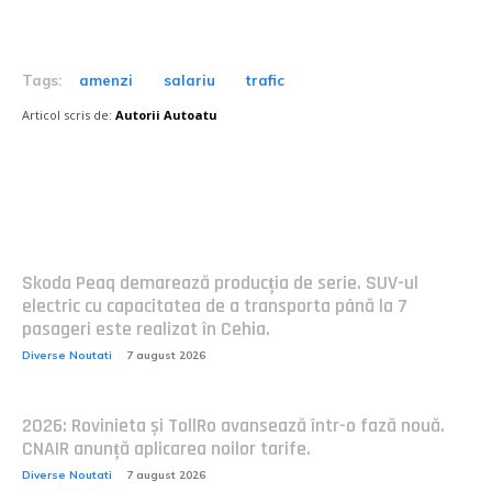
Tags:
amenzi
salariu
trafic
Articol scris de:
Autorii Autoatu
Postari fresh:
Skoda Peaq demarează producția de serie. SUV-ul
electric cu capacitatea de a transporta până la 7
pasageri este realizat în Cehia.
Diverse Noutati
7 august 2026
2026: Rovinieta și TollRo avansează într-o fază nouă.
CNAIR anunță aplicarea noilor tarife.
Diverse Noutati
7 august 2026