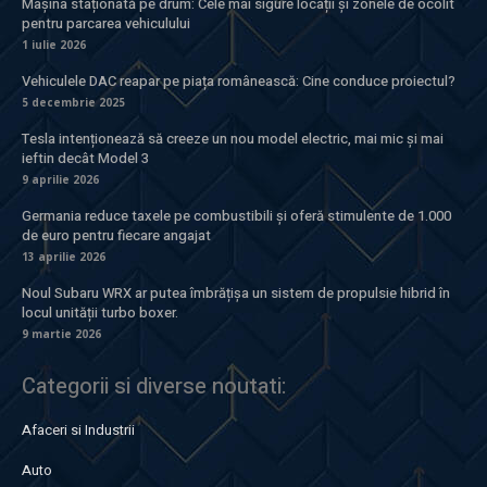
Mașina staționată pe drum: Cele mai sigure locații și zonele de ocolit
pentru parcarea vehiculului
1 iulie 2026
Vehiculele DAC reapar pe piața românească: Cine conduce proiectul?
5 decembrie 2025
Tesla intenționează să creeze un nou model electric, mai mic și mai
ieftin decât Model 3
9 aprilie 2026
Germania reduce taxele pe combustibili și oferă stimulente de 1.000
de euro pentru fiecare angajat
13 aprilie 2026
Noul Subaru WRX ar putea îmbrățișa un sistem de propulsie hibrid în
locul unității turbo boxer.
9 martie 2026
Categorii si diverse noutati:
Afaceri si Industrii
Auto