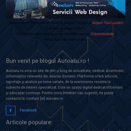
- Ai nevoie de transport aeroport in Anglia? Încearcă
Airport Taxi London
.
Calitate la prețul corect.
- Companie specializata in tranzactionarea de
Criptomonede
si
infrastructura blockchain.
Bun venit pe blogul Autoatu.ro !
Autoatu.ro este un site de știri și blog de actualitate, dedicat diseminării
informațiilor relevante din diverse domenii. Platforma oferă articole,
reportaje și analize pe teme variate, de la evenimente recente la
subiecte de interes specializat. Este un spațiu digital dedicat informării
și educației continue. Pentru orice întrebări sau sugestii, ne puteți
contacta la: contact [at] autoatu.ro
Facebook
Articole populare: