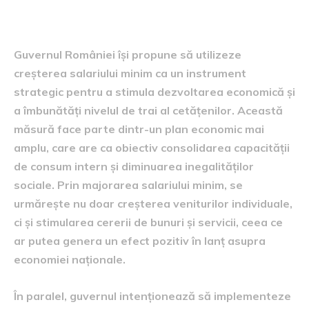
viitorul economic
Guvernul României își propune să utilizeze
creșterea salariului minim ca un instrument
strategic pentru a stimula dezvoltarea economică și
a îmbunătăți nivelul de trai al cetățenilor. Această
măsură face parte dintr-un plan economic mai
amplu, care are ca obiectiv consolidarea capacității
de consum intern și diminuarea inegalităților
sociale. Prin majorarea salariului minim, se
urmărește nu doar creșterea veniturilor individuale,
ci și stimularea cererii de bunuri și servicii, ceea ce
ar putea genera un efect pozitiv în lanț asupra
economiei naționale.
În paralel, guvernul intenționează să implementeze