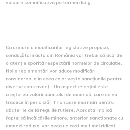
valoare semnificativă pe termen lung.
Modificări legislative și
impactul asupra șoferilor
Ca urmare a modificărilor legislative propuse,
conducătorii auto din România vor trebui să acorde
o atenție sporită respectării normelor de circulație.
Noile reglementări vor aduce modificări
considerabile în ceea ce privește sancțiunile pentru
diverse contravenții. Un aspect esențial este
creșterea valorii punctului de amendă, care se va
traduce în penalizări financiare mai mari pentru
abaterile de la regulile rutiere. Aceasta implică
faptul că încălcările minore, anterior sanctionate cu
amenzi reduse, vor avea un cost mult mai ridicat.