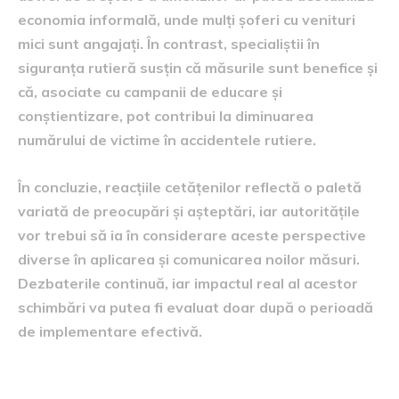
economia informală, unde mulți șoferi cu venituri
mici sunt angajați. În contrast, specialiștii în
siguranța rutieră susțin că măsurile sunt benefice și
că, asociate cu campanii de educare și
conștientizare, pot contribui la diminuarea
numărului de victime în accidentele rutiere.
În concluzie, reacțiile cetățenilor reflectă o paletă
variată de preocupări și așteptări, iar autoritățile
vor trebui să ia în considerare aceste perspective
diverse în aplicarea și comunicarea noilor măsuri.
Dezbaterile continuă, iar impactul real al acestor
schimbări va putea fi evaluat doar după o perioadă
de implementare efectivă.
Planurile guvernului pentru