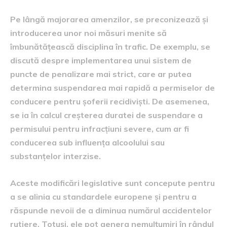
Pe lângă majorarea amenzilor, se preconizează și
introducerea unor noi măsuri menite să
îmbunătățească disciplina în trafic. De exemplu, se
discută despre implementarea unui sistem de
puncte de penalizare mai strict, care ar putea
determina suspendarea mai rapidă a permiselor de
conducere pentru șoferii recidiviști. De asemenea,
se ia în calcul creșterea duratei de suspendare a
permisului pentru infracțiuni severe, cum ar fi
conducerea sub influența alcoolului sau
substanțelor interzise.
Aceste modificări legislative sunt concepute pentru
a se alinia cu standardele europene și pentru a
răspunde nevoii de a diminua numărul accidentelor
rutiere. Totuși, ele pot genera nemulțumiri în rândul