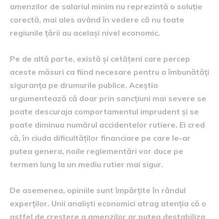
amenzilor de salariul minim nu reprezintă o soluție
corectă, mai ales având în vedere că nu toate
regiunile țării au același nivel economic.
Pe de altă parte, există și cetățeni care percep
aceste măsuri ca fiind necesare pentru a îmbunătăți
siguranța pe drumurile publice. Aceștia
argumentează că doar prin sancțiuni mai severe se
poate descuraja comportamentul imprudent și se
poate diminua numărul accidentelor rutiere. Ei cred
că, în ciuda dificultăților financiare pe care le-ar
putea genera, noile reglementări vor duce pe
termen lung la un mediu rutier mai sigur.
De asemenea, opiniile sunt împărțite în rândul
experților. Unii analiști economici atrag atenția că o
astfel de creștere a amenzilor ar putea destabiliza