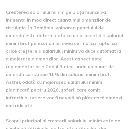
Creșterea salariului minim pe piața muncii va
influența în mod direct cuantumul amenzilor de
circulație. În România, valoarea punctului de
amendă este determinată ca un procent din salariul
minim brut pe economie, ceea ce implică faptul că
orice creștere a salariului minim va duce automat la
o majorare a amenzilor. Acest aspect este
reglementat prin Codul Rutier, unde un punct de
amendă constituie 10% din salariul minim brut.
Astfel, odată cu majorarea salariului minim
planificată pentru 2026, șoferii care comit
infracțiuni rutiere vor fi nevoiți să plătească amenzi
mai ridicate.
Scopul principal al creșterii salariului minim este de
a îmbunătăți nivelul de trai al cetățenilor, dar