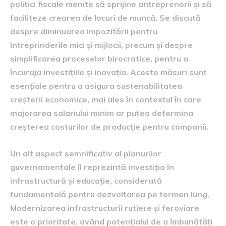
politici fiscale menite să sprijine antreprenorii și să
faciliteze crearea de locuri de muncă. Se discută
despre diminuarea impozitării pentru
întreprinderile mici și mijlocii, precum și despre
simplificarea proceselor birocratice, pentru a
încuraja investițiile și inovația. Aceste măsuri sunt
esențiale pentru a asigura sustenabilitatea
creșterii economice, mai ales în contextul în care
majorarea salariului minim ar putea determina
creșterea costurilor de producție pentru companii.
Un alt aspect semnificativ al planurilor
guvernamentale îl reprezintă investiția în
infrastructură și educație, considerată
fundamentală pentru dezvoltarea pe termen lung.
Modernizarea infrastructurii rutiere și feroviare
este o prioritate, având potențialul de a îmbunătăți