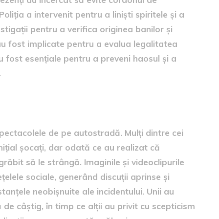
iția a intervenit pentru a liniști spiritele și a
stigații pentru a verifica originea banilor și
 au fost implicate pentru a evalua legalitatea
 fost esențiale pentru a preveni haosul și a
.
 spectacolele de pe autostradă. Mulți dintre cei
nițial șocați, dar odată ce au realizat că
răbit să le strângă. Imaginile și videoclipurile
țelele sociale, generând discuții aprinse și
stanțele neobișnuite ale incidentului. Unii au
e câștig, în timp ce alții au privit cu scepticism