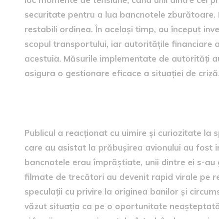
securitate pentru a lua bancnotele zburătoare. Pol
restabili ordinea. În același timp, au început inve
scopul transportului, iar autoritățile financiare
acestuia. Măsurile implementate de autorități au
asigura o gestionare eficace a situației de criză
Reacția publicului
Publicul a reacționat cu uimire și curiozitate la
care au asistat la prăbușirea avionului au fost i
bancnotele erau împrăștiate, unii dintre ei s-au g
filmate de trecători au devenit rapid virale pe re
speculații cu privire la originea banilor și circum
văzut situația ca pe o oportunitate neașteptată d