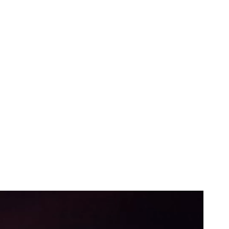
ea din Bolivia.
adă s-au luptat