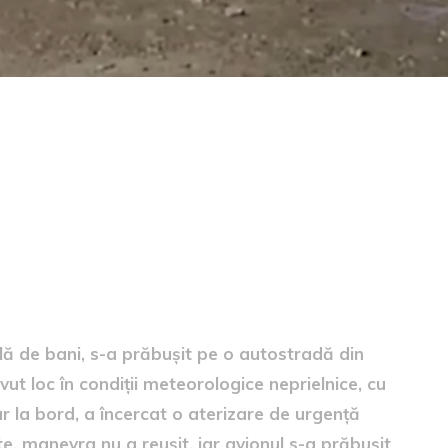
i
ă de bani, s-a prăbușit pe o autostradă din
vut loc în condiții meteorologice neprielnice, cu
ngur la bord, a încercat o aterizare de urgență
, manevra nu a reușit, iar avionul s-a prăbușit