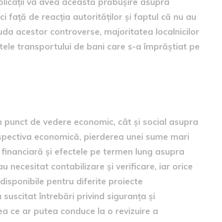
mplicații va avea această prăbușire asupra
i față de reacția autorităților și faptul că nu au
iuda acestor controverse, majoritatea localnicilor
atele transportului de bani care s-a împrăștiat pe
in punct de vedere economic, cât și social asupra
perspectiva economică, pierderea unei sume mari
a financiară și efectele pe termen lung asupra
u necesitat contabilizare și verificare, iar orice
disponibile pentru diferite proiecte
 suscitat întrebări privind siguranța și
eea ce ar putea conduce la o revizuire a