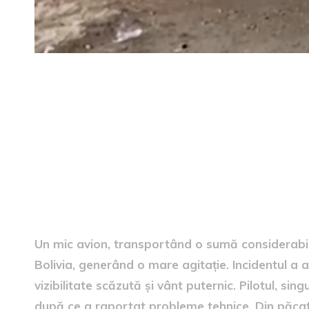
Circumstanțele accidentulu
Un mic avion, transportând o sumă considerabil
Bolivia, generând o mare agitație. Incidentul a a
vizibilitate scăzută și vânt puternic. Pilotul, si
după ce a raportat probleme tehnice. Din păcate