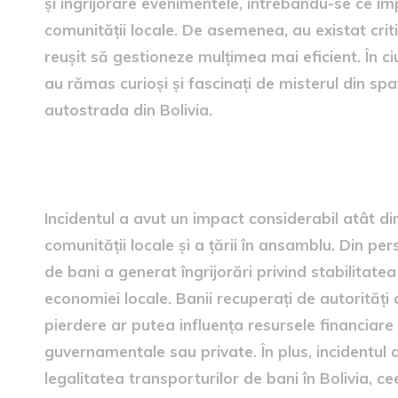
și îngrijorare evenimentele, întrebându-se ce i
comunității locale. De asemenea, au existat critic
reușit să gestioneze mulțimea mai eficient. În c
au rămas curioși și fascinați de misterul din sp
autostrada din Bolivia.
Impactul economic și social
Incidentul a avut un impact considerabil atât d
comunității locale și a țării în ansamblu. Din 
de bani a generat îngrijorări privind stabilitate
economiei locale. Banii recuperați de autorități a
pierdere ar putea influența resursele financiare 
guvernamentale sau private. În plus, incidentul a
legalitatea transporturilor de bani în Bolivia, c