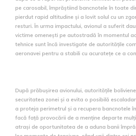
pe carosabil, împrăștiind bancnotele în toate dir
pierdut rapid altitudine și a lovit solul cu un z
resturi. În urma impactului, avionul a suferit dau
victime omenești pe autostradă în momentul acci
tehnice sunt încă investigate de autoritățile c
aeronavei pentru a stabili cu acuratețe ce a c
Intervenția autorităților
După prăbușirea avionului, autoritățile bolivien
securitatea zonei și a evita o posibilă escalada
a proteja perimetrul și a recupera bancnotele î
facă față provocării de a menține departe mulți
atrași de oportunitatea de a aduna banii împrăști
loc momente de tensiune, când unii dintre cei pr