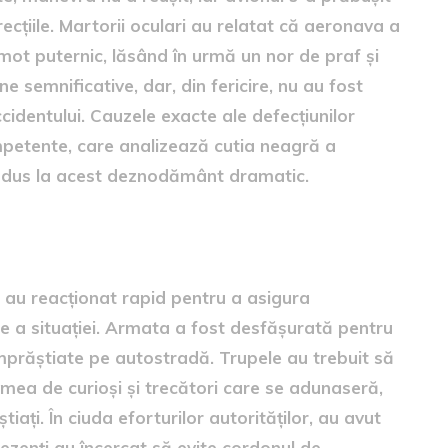
ecțiile. Martorii oculari au relatat că aeronava a
gomot puternic, lăsând în urmă un nor de praf și
ne semnificative, dar, din fericire, nu au fost
dentului. Cauzele exacte ale defecțiunilor
ompetente, care analizează cutia neagră a
ondus la acest deznodământ dramatic.
e au reacționat rapid pentru a asigura
re a situației. Armata a fost desfășurată pentru
mprăștiate pe autostradă. Trupele au trebuit să
mea de curioși și trecători care se adunaseră,
ați. În ciuda eforturilor autorităților, au avut
ezenți au încercat să evite cordonul de