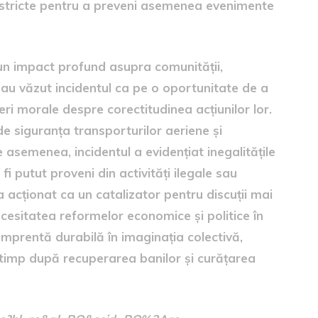
i stricte pentru a preveni asemenea evenimente
 un impact profund asupra comunității,
i au văzut incidentul ca pe o oportunitate de a
eri morale despre corectitudinea acțiunilor lor.
 de siguranța transporturilor aeriene și
 asemenea, incidentul a evidențiat inegalitățile
i putut proveni din activități ilegale sau
a acționat ca un catalizator pentru discuții mai
ecesitatea reformelor economice și politice în
 amprentă durabilă în imaginația colectivă,
t timp după recuperarea banilor și curățarea