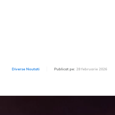
numerar, prăbușit pe o șos
 și persoanele de pe str
pentru a aduna banii.
28 februarie 2026
Diverse Noutati
Publicat pe: