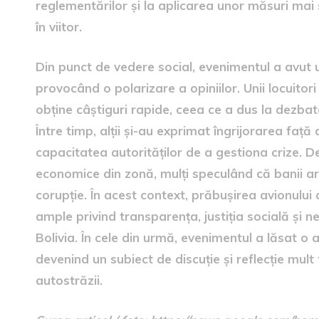
reglementărilor și la aplicarea unor măsuri ma
în viitor.
Din punct de vedere social, evenimentul a avut
provocând o polarizare a opiniilor. Unii locuitor
obține câștiguri rapide, ceea ce a dus la dezbat
Între timp, alții și-au exprimat îngrijorarea față
capacitatea autorităților de a gestiona crize. De
economice din zonă, mulți speculând că banii ar f
corupție. În acest context, prăbușirea avionului 
ample privind transparența, justiția socială și n
Bolivia. În cele din urmă, evenimentul a lăsat o
devenind un subiect de discuție și reflecție mul
autostrăzii.