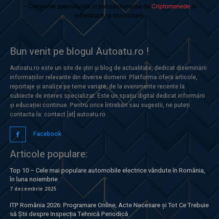
- Companie specializata in tranzactionarea de
Criptomonede
si
infrastructura blockchain.
Bun venit pe blogul Autoatu.ro !
Autoatu.ro este un site de știri și blog de actualitate, dedicat diseminării
informațiilor relevante din diverse domenii. Platforma oferă articole,
reportaje și analize pe teme variate, de la evenimente recente la
subiecte de interes specializat. Este un spațiu digital dedicat informării
și educației continue. Pentru orice întrebări sau sugestii, ne puteți
contacta la: contact [at] autoatu.ro
Facebook
Articole populare:
Top 10 – Cele mai populare automobile electrice vândute în România,
în luna noiembrie
7 decembrie 2025
ITP România 2026: Programare Online, Acte Necesare și Tot Ce Trebuie
să Știi despre Inspecția Tehnică Periodică