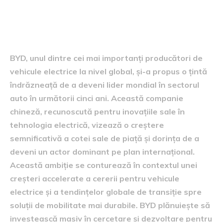
Obiectivele ambițioase ale
BYD în domeniul auto
BYD, unul dintre cei mai importanți producători de
vehicule electrice la nivel global, și-a propus o țintă
îndrăzneață de a deveni lider mondial în sectorul
auto în următorii cinci ani. Această companie
chineză, recunoscută pentru inovațiile sale în
tehnologia electrică, vizează o creștere
semnificativă a cotei sale de piață și dorința de a
deveni un actor dominant pe plan internațional.
Această ambiție se conturează în contextul unei
creșteri accelerate a cererii pentru vehicule
electrice și a tendințelor globale de transiție spre
soluții de mobilitate mai durabile. BYD plănuiește să
investească masiv în cercetare și dezvoltare pentru