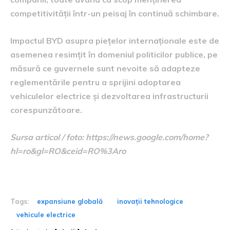
competitivității într-un peisaj în continuă schimbare.
Impactul BYD asupra piețelor internaționale este de
asemenea resimțit în domeniul politicilor publice, pe
măsură ce guvernele sunt nevoite să adapteze
reglementările pentru a sprijini adoptarea
vehiculelor electrice și dezvoltarea infrastructurii
corespunzătoare.
Sursa articol / foto: https://news.google.com/home?
hl=ro&gl=RO&ceid=RO%3Aro
Tags:
expansiune globală
inovații tehnologice
vehicule electrice