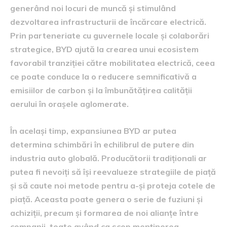
generând noi locuri de muncă și stimulând
dezvoltarea infrastructurii de încărcare electrică.
Prin parteneriate cu guvernele locale și colaborări
strategice, BYD ajută la crearea unui ecosistem
favorabil tranziției către mobilitatea electrică, ceea
ce poate conduce la o reducere semnificativă a
emisiilor de carbon și la îmbunătățirea calității
aerului în orașele aglomerate.
În același timp, expansiunea BYD ar putea
determina schimbări în echilibrul de putere din
industria auto globală. Producătorii tradiționali ar
putea fi nevoiți să își reevalueze strategiile de piață
și să caute noi metode pentru a-și proteja cotele de
piață. Aceasta poate genera o serie de fuziuni și
achiziții, precum și formarea de noi alianțe între
companii, toate având ca scop menținerea