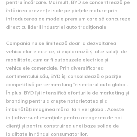
pentru încărcare. Mai mult, BYD se concentrează pe
întărirea prezenței sale pe piețele mature prin
introducerea de modele premium care să concureze
direct cu liderii industriei auto tradiționale.
Compania nu se limitează doar la dezvoltarea
vehiculelor electrice, ci explorează și alte soluții de
mobilitate, cum ar fi autobuzele electrice și
vehiculele comerciale. Prin diversificarea
sortimentului său, BYD își consolidează o poziție
competitivă pe termen lung în sectorul auto global.
În plus, BYD își intensifică eforturile de marketing și
branding pentru a crește notorietatea și a
îmbunătăți imaginea mărcii la nivel global. Aceste
inițiative sunt esențiale pentru atragerea de noi
clienți și pentru construirea unei baze solide de
loialitate în rândul consumatorilor.