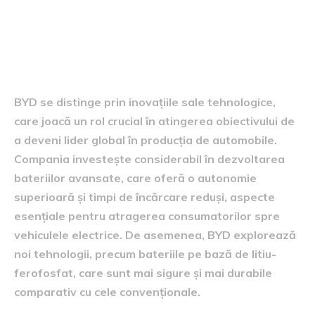
Inovațiile tehnologice și
responsabilitatea ecologică
BYD se distinge prin inovațiile sale tehnologice,
care joacă un rol crucial în atingerea obiectivului de
a deveni lider global în producția de automobile.
Compania investește considerabil în dezvoltarea
bateriilor avansate, care oferă o autonomie
superioară și timpi de încărcare reduși, aspecte
esențiale pentru atragerea consumatorilor spre
vehiculele electrice. De asemenea, BYD explorează
noi tehnologii, precum bateriile pe bază de litiu-
ferofosfat, care sunt mai sigure și mai durabile
comparativ cu cele convenționale.