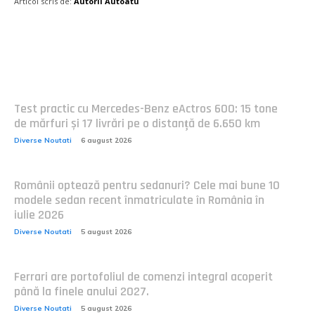
Articol scris de:
Autorii Autoatu
Postari fresh:
Test practic cu Mercedes-Benz eActros 600: 15 tone
de mărfuri și 17 livrări pe o distanță de 6.650 km
Diverse Noutati
6 august 2026
Românii optează pentru sedanuri? Cele mai bune 10
modele sedan recent înmatriculate în România în
iulie 2026
Diverse Noutati
5 august 2026
Ferrari are portofoliul de comenzi integral acoperit
până la finele anului 2027.
Diverse Noutati
5 august 2026