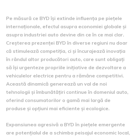
piețelor internaționale
Pe măsură ce BYD își extinde influența pe piețele
internaționale, efectul asupra economiei globale și
asupra industriei auto devine din ce în ce mai clar.
Creșterea prezenței BYD în diverse regiuni nu doar
că stimulează competiția, ci și încurajează inovația
în rândul altor producători auto, care sunt obligați
să își urgenteze propriile inițiative de dezvoltare a
vehiculelor electrice pentru a rămâne competitivi.
Această dinamică generează un val de noi
tehnologii și îmbunătățiri continue în domeniul auto,
oferind consumatorilor o gamă mai largă de
produse și opțiuni mai eficiente și ecologice.
Expansiunea agresivă a BYD în piețele emergente
are potențialul de a schimba peisajul economic local,