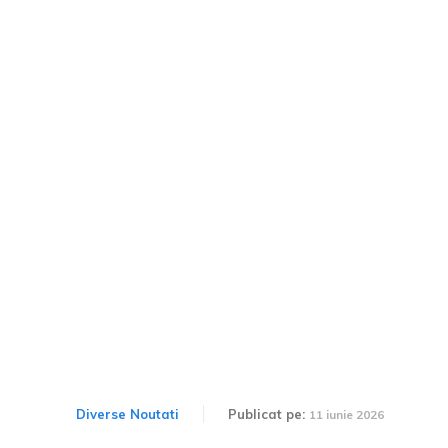
BYD susține că
intenționează să devină
cel mai important
fabricant de automobile la
nivel global în termen de
cinci ani.
Diverse Noutati
Publicat pe:
11 iunie 2026