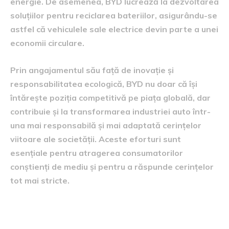
energie. De asemenea, BYD lucrează la dezvoltarea
soluțiilor pentru reciclarea bateriilor, asigurându-se
astfel că vehiculele sale electrice devin parte a unei
economii circulare.
Prin angajamentul său față de inovație și
responsabilitatea ecologică, BYD nu doar că își
întărește poziția competitivă pe piața globală, dar
contribuie și la transformarea industriei auto într-
una mai responsabilă și mai adaptată cerințelor
viitoare ale societății. Aceste eforturi sunt
esențiale pentru atragerea consumatorilor
conștienți de mediu și pentru a răspunde cerințelor
tot mai stricte.
Repercusiunile asupra