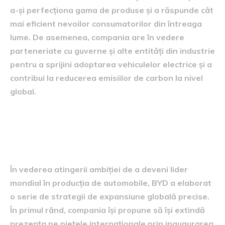
a-și perfecționa gama de produse și a răspunde cât
mai eficient nevoilor consumatorilor din întreaga
lume. De asemenea, compania are în vedere
parteneriate cu guverne și alte entități din industrie
pentru a sprijini adoptarea vehiculelor electrice și a
contribui la reducerea emisiilor de carbon la nivel
global.
Strategiile globale de
expansiune
În vederea atingerii ambiției de a deveni lider
mondial în producția de automobile, BYD a elaborat
o serie de strategii de expansiune globală precise.
În primul rând, compania își propune să își extindă
prezența pe piețele internaționale prin inaugurarea