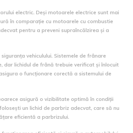
otorului electric. Deși motoarele electrice sunt mai
ldură în comparație cu motoarele cu combustie
 adecvat pentru a preveni supraîncălzirea și a
 siguranța vehiculului. Sistemele de frânare
dar lichidul de frână trebuie verificat și înlocuit
 asigura o funcționare corectă a sistemului de
eoarece asigură o vizibilitate optimă în condiții
olosești un lichid de parbriz adecvat, care să nu
țare eficientă a parbrizului.