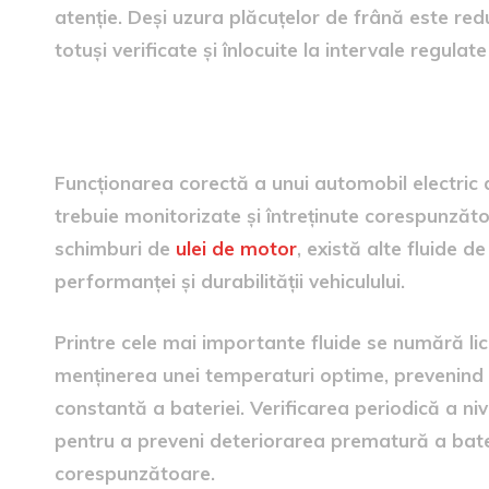
atenție. Deși uzura plăcuțelor de frână este re
totuși verificate și înlocuite la intervale regulat
fluidele necesare pentru o 
Funcționarea corectă a unui automobil electric
trebuie monitorizate și întreținute corespunzăto
schimburi de
ulei de motor
, există alte fluide 
performanței și durabilității vehiculului.
Printre cele mai importante fluide se numără lic
menținerea unei temperaturi optime, prevenind 
constantă a bateriei. Verificarea periodică a nivel
pentru a preveni deteriorarea prematură a bate
corespunzătoare.