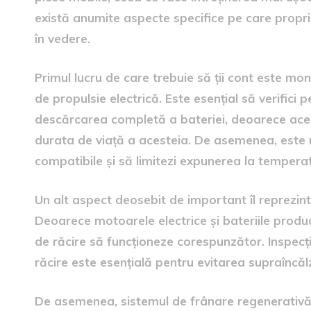
există anumite aspecte specifice pe care proprie
în vedere.
Primul lucru de care trebuie să ții cont este mon
de propulsie electrică. Este esențial să verifici pe
descărcarea completă a bateriei, deoarece ace
durata de viață a acesteia. De asemenea, este
compatibile și să limitezi expunerea la temperat
Un alt aspect deosebit de important îl reprezintă
Deoarece motoarele electrice și bateriile produc c
de răcire să funcționeze corespunzător. Inspecția 
răcire este esențială pentru evitarea supraîncălzi
De asemenea, sistemul de frânare regenerativă, c