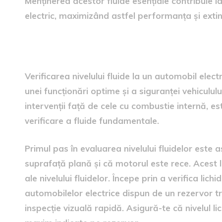
Menținerea acestor fluide esențiale contribuie la
electric, maximizând astfel performanța și exti
când și cum să verifici nivelu
Verificarea nivelului fluide la un automobil elec
unei funcționări optime și a siguranței vehicululu
intervenții față de cele cu combustie internă, es
verificare a fluide fundamentale.
Primul pas în evaluarea nivelului fluidelor este 
suprafață plană și că motorul este rece. Acest l
ale nivelului fluidelor. Începe prin a verifica lich
automobilelor electrice dispun de un rezervor tr
inspecție vizuală rapidă. Asigură-te că nivelul l