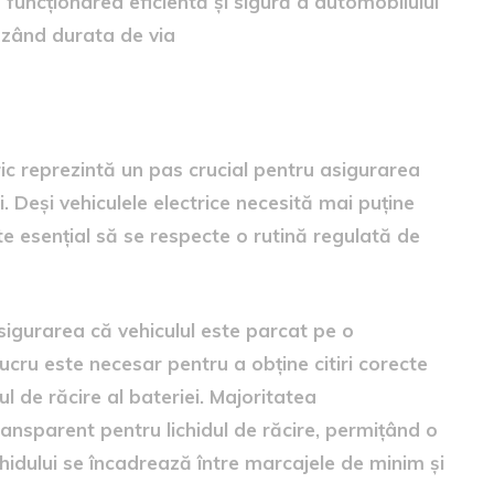
 funcționarea eficientă și sigură a automobilului
nzând durata de via
l fluide
tric reprezintă un pas crucial pentru asigurarea
i. Deși vehiculele electrice necesită mai puține
te esențial să se respecte o rutină regulată de
asigurarea că vehiculul este parcat pe o
ucru este necesar pentru a obține citiri corecte
idul de răcire al bateriei. Majoritatea
ansparent pentru lichidul de răcire, permițând o
ichidului se încadrează între marcajele de minim și