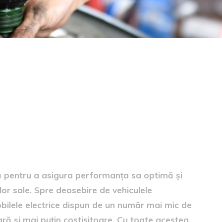
lectric: informații esențiale
ală pentru a asigura performanța sa optimă și
or sale. Spre deosebire de vehiculele
bilele electrice dispun de un număr mai mic de
ră și mai puțin costisitoare. Cu toate acestea,