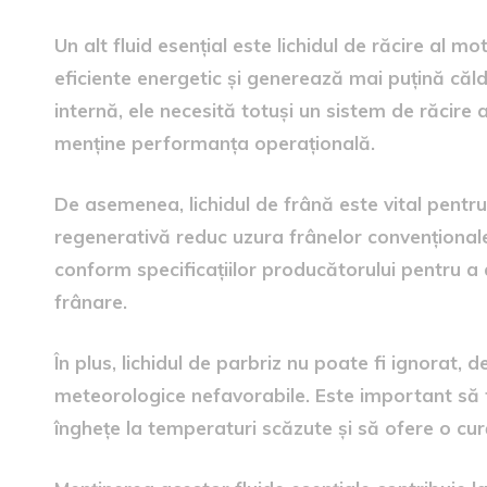
Un alt fluid esențial este lichidul de răcire al m
eficiente energetic și generează mai puțină că
internă, ele necesită totuși un sistem de răcire
menține performanța operațională.
De asemenea, lichidul de frână este vital pentru
regenerativă reduc uzura frânelor convenționale, 
conform specificațiilor producătorului pentru a
frânare.
În plus, lichidul de parbriz nu poate fi ignorat, d
meteorologice nefavorabile. Este important să f
înghețe la temperaturi scăzute și să ofere o cură