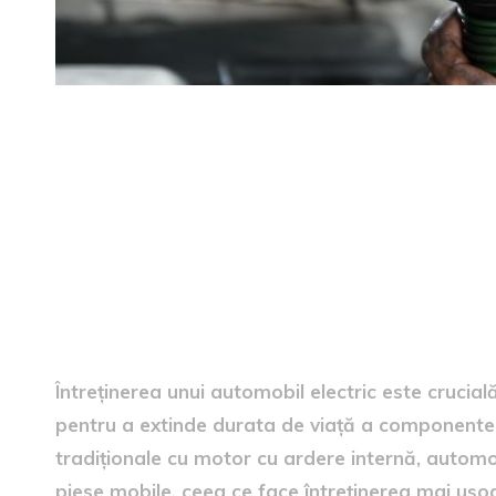
Întreținerea unui automobil e
Întreținerea unui automobil electric este cruci
pentru a extinde durata de viață a componentel
tradiționale cu motor cu ardere internă, automo
piese mobile, ceea ce face întreținerea mai ușoa