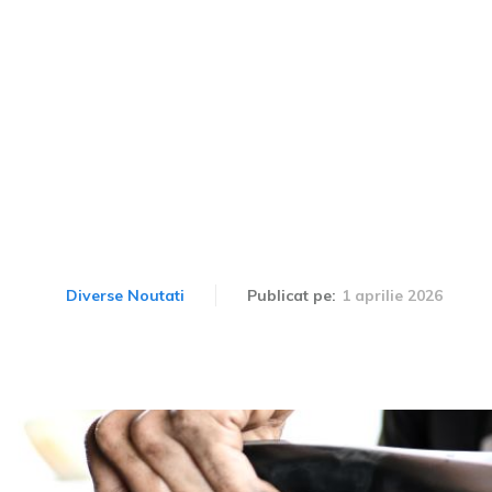
zează înlocuirea uleiului
ncipii fundamentale pentru 
luide ce necesită schimba
1 aprilie 2026
Diverse Noutati
Publicat pe: