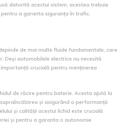
dusă datorită acestui sistem, acestea trebuie
e pentru a garanta siguranța în trafic.
funcționare corectă
 depinde de mai multe fluide fundamentale, care
r. Deși automobilele electrice nu necesită
de importanță crucială pentru menținerea
hidul de răcire pentru baterie. Acesta ajută la
supraîncălzirea și asigurând o performanță
ului și calității acestui lichid este crucială
riei și pentru a garanta o autonomie