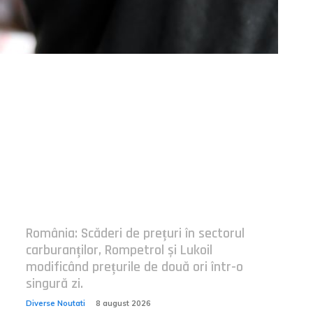
Postari fresh:
România: Scăderi de prețuri în sectorul
carburanților, Rompetrol și Lukoil
modificând prețurile de două ori într-o
singură zi.
Diverse Noutati
8 august 2026