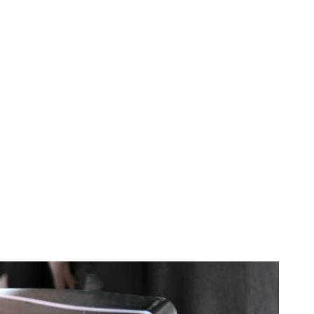
 la un vehicul
întreținere și
re