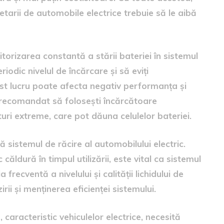
tarii de automobile electrice trebuie să le aibă
itorizarea constantă a stării bateriei în sistemul
riodic nivelul de încărcare și să eviți
st lucru poate afecta negativ performanța și
 recomandat să folosești încărcătoare
uri extreme, care pot dăuna celulelor bateriei.
 sistemul de răcire al automobilului electric.
ăldură în timpul utilizării, este vital ca sistemul
frecventă a nivelului și calității lichidului de
rii și menținerea eficienței sistemului.
aracteristic vehiculelor electrice, necesită