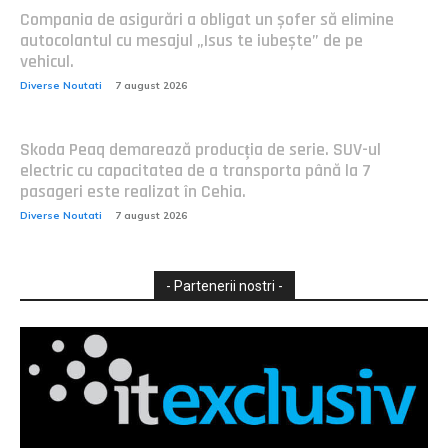
Compania de asigurări a obligat un șofer să elimine
autocolantul cu mesajul „Isus te iubește” de pe
vehicul.
Diverse Noutati
7 august 2026
Skoda Peaq demarează producția de serie. SUV-ul
electric cu capacitatea de a transporta până la 7
pasageri este realizat în Cehia.
Diverse Noutati
7 august 2026
- Partenerii nostri -