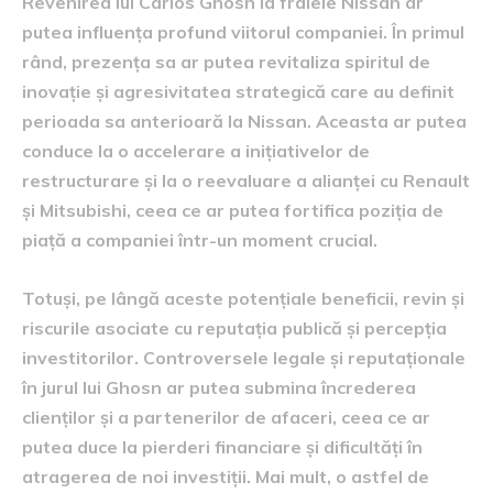
Revenirea lui Carlos Ghosn la frâiele Nissan ar
putea influența profund viitorul companiei. În primul
rând, prezența sa ar putea revitaliza spiritul de
inovație și agresivitatea strategică care au definit
perioada sa anterioară la Nissan. Aceasta ar putea
conduce la o accelerare a inițiativelor de
restructurare și la o reevaluare a alianței cu Renault
și Mitsubishi, ceea ce ar putea fortifica poziția de
piață a companiei într-un moment crucial.
Totuși, pe lângă aceste potențiale beneficii, revin și
riscurile asociate cu reputația publică și percepția
investitorilor. Controversele legale și reputaționale
în jurul lui Ghosn ar putea submina încrederea
clienților și a partenerilor de afaceri, ceea ce ar
putea duce la pierderi financiare și dificultăți în
atragerea de noi investiții. Mai mult, o astfel de