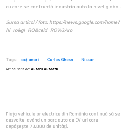
cu care se confruntă industria auto la nivel global.
Sursa articol / foto: https://news.google.com/home?
hl=ro&gl=RO&ceid=RO%3Aro
Tags:
acționari
Carlos Ghosn
Nissan
Articol scris de:
Autorii Autoatu
Postari fresh:
Piața vehiculelor electrice din România continuă să se
dezvolte, având un parc auto de EV-uri care
depășește 73.000 de unități.