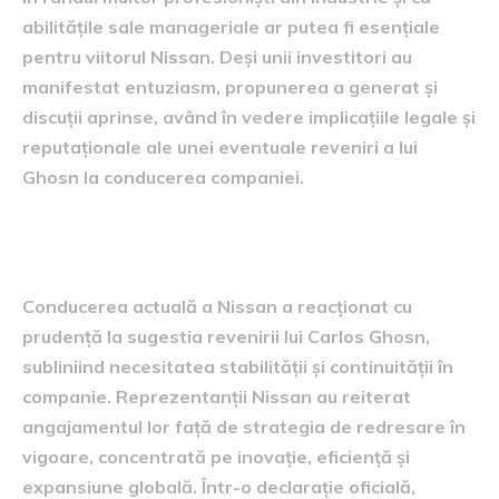
abilitățile sale manageriale ar putea fi esențiale
pentru viitorul Nissan. Deși unii investitori au
manifestat entuziasm, propunerea a generat și
discuții aprinse, având în vedere implicațiile legale și
reputaționale ale unei eventuale reveniri a lui
Ghosn la conducerea companiei.
Reacția conducerii Nissan
Conducerea actuală a Nissan a reacționat cu
prudență la sugestia revenirii lui Carlos Ghosn,
subliniind necesitatea stabilității și continuității în
companie. Reprezentanții Nissan au reiterat
angajamentul lor față de strategia de redresare în
vigoare, concentrată pe inovație, eficiență și
expansiune globală. Într-o declarație oficială,