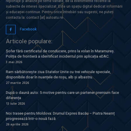
reportaje și analize pe teme variate, de la evenimente recente la
subiecte de interes specializat. Este un spațiu digital dedicat informării
și educației continue. Pentru orice întrebări sau sugestii, ne puteți
contacta la: contact [at] autoatu.ro
Facebook
Articole populare:
Șofer fără certificatul de conducere, prins la volan în Maramureș.
Poliția de frontieră a identificat incidentul prin aplicația eDAC.
3 mai 2026
Ram sărbătorește ziua Statelor Unite cu trei vehicule speciale,
disponibile doar în nuanțele de roșu, alb și albastru.
27 martie 2026
După o daună auto: 5 motive pentru care un partener premium face
diferența
13 iulie 2026
Noi trasee pentru Moldova: Drumul Expres Bacău – Piatra Neamț
progresează într-o nouă fază
26 aprilie 2026