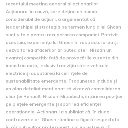
recentului meeting general al acționarilor.
Acționarul în cauză, care deține un număr
considerabil de acțiuni, a argumentat că
leadershipul și strategia pe termen lung a lui Ghosn
sunt vitale pentru recuperarea companiei. Potrivit
acestuia, experiența lui Ghosn în restructurarea și
dezvoltarea afacerilor ar putea oferi Nissan un
avantaj competitiv față de provocările curente din
industria auto, inclusiv tranziția către vehicule
electrice și adaptarea la cerințele de
sustenabilitate emergente. Propunerea include și
un plan detaliat menționat că vizează consolidarea
alianței Renault-Nissan-Mitsubishi, întărirea poziției
pe piețele emergente și sporirea eficienței
operaționale. Acționarul a subliniat că, în ciuda
controverselor, Ghosn rămâne o figură respectată
în rândul multor profesioniști din industrie și că