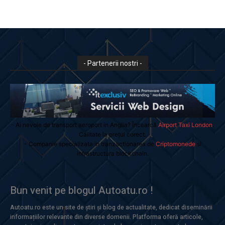
- Partenerii nostri -
- Ai nevoie de transport aeroport in Anglia? Încearcă
Airport Taxi London
.
Calitate la prețul corect.
- Companie specializata in tranzactionarea de
Criptomonede
si
infrastructura blockchain.
Bun venit pe blogul Autoatu.ro !
Autoatu.ro este un site de știri și blog de actualitate, dedicat diseminării
informațiilor relevante din diverse domenii. Platforma oferă articole,