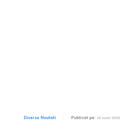
Carlos Ghosn se întoarce
la conducerea Nissan?
Sugestia unui acționar
enunțată la adunarea
generală
Diverse Noutati
Publicat pe:
24 iunie 2026