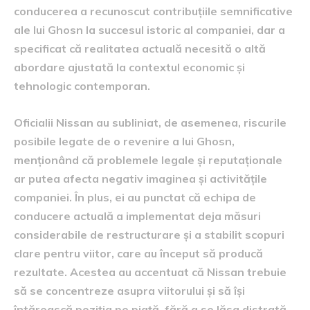
conducerea a recunoscut contribuțiile semnificative
ale lui Ghosn la succesul istoric al companiei, dar a
specificat că realitatea actuală necesită o altă
abordare ajustată la contextul economic și
tehnologic contemporan.
Oficialii Nissan au subliniat, de asemenea, riscurile
posibile legate de o revenire a lui Ghosn,
menționând că problemele legale și reputaționale
ar putea afecta negativ imaginea și activitățile
companiei. În plus, ei au punctat că echipa de
conducere actuală a implementat deja măsuri
considerabile de restructurare și a stabilit scopuri
clare pentru viitor, care au început să producă
rezultate. Acestea au accentuat că Nissan trebuie
să se concentreze asupra viitorului și să își
întărească poziția pe piață, fără a se lăsa distrată