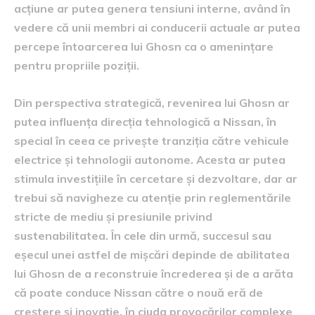
acțiune ar putea genera tensiuni interne, având în
vedere că unii membri ai conducerii actuale ar putea
percepe întoarcerea lui Ghosn ca o amenințare
pentru propriile poziții.
Din perspectiva strategică, revenirea lui Ghosn ar
putea influența direcția tehnologică a Nissan, în
special în ceea ce privește tranziția către vehicule
electrice și tehnologii autonome. Acesta ar putea
stimula investițiile în cercetare și dezvoltare, dar ar
trebui să navigheze cu atenție prin reglementările
stricte de mediu și presiunile privind
sustenabilitatea. În cele din urmă, succesul sau
eșecul unei astfel de mișcări depinde de abilitatea
lui Ghosn de a reconstruie încrederea și de a arăta
că poate conduce Nissan către o nouă eră de
creștere și inovație, în ciuda provocărilor complexe