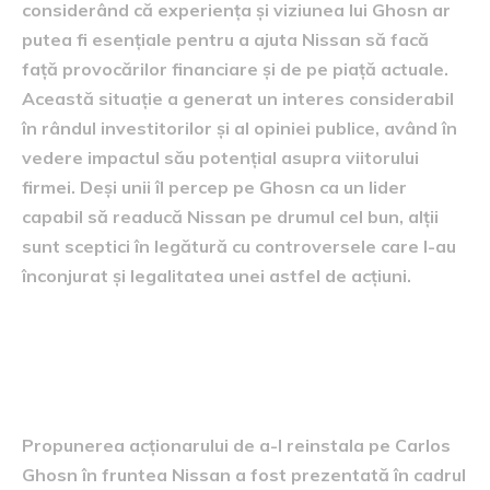
considerând că experiența și viziunea lui Ghosn ar
putea fi esențiale pentru a ajuta Nissan să facă
față provocărilor financiare și de pe piață actuale.
Această situație a generat un interes considerabil
în rândul investitorilor și al opiniei publice, având în
vedere impactul său potențial asupra viitorului
firmei. Deși unii îl percep pe Ghosn ca un lider
capabil să readucă Nissan pe drumul cel bun, alții
sunt sceptici în legătură cu controversele care l-au
înconjurat și legalitatea unei astfel de acțiuni.
Detalii despre propunerea
acționarului
Propunerea acționarului de a-l reinstala pe Carlos
Ghosn în fruntea Nissan a fost prezentată în cadrul