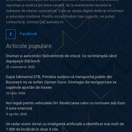
reportaje și analize pe teme variate, de la evenimente recente la
subiecte de interes specializat. Este un spațiu digital dedicat informării
și educației continue. Pentru orice întrebări sau sugestii, ne puteți
contacta la: contact [at] autoatu.ro
Facebook
Articole populare:
Drumuri și autostrăzi fără restricții de viteză: Ce se întâmplă când
depășești 300 km/h
23 noiembrie 2025
După falimentul STB, Primăria susține că transportul public din
București nu va suferi; Ciprian Ciucu: Strategia de reorganizare va
cuprinde ajustări de trasee.
22 iulie 2026
Noi reguli pentru vehiculele SH: Revânzarea celor cu motoare sub Euro
3 este interzisă.
8 aprilie 2026
Un radar static dotat cu inteligență artificială a identificat mai mult de
1.000 de încălcări în doar 4 zile.