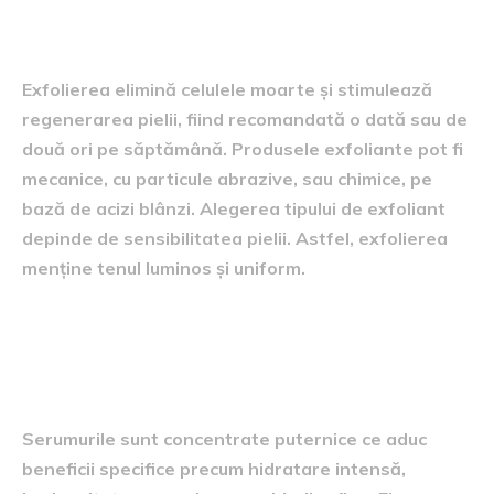
periodică
Exfolierea elimină celulele moarte și stimulează
regenerarea pielii, fiind recomandată o dată sau de
două ori pe săptămână. Produsele exfoliante pot fi
mecanice, cu particule abrazive, sau chimice, pe
bază de acizi blânzi. Alegerea tipului de exfoliant
depinde de sensibilitatea pielii. Astfel, exfolierea
menține tenul luminos și uniform.
Serumuri și tratamente
speciale
Serumurile sunt concentrate puternice ce aduc
beneficii specifice precum hidratare intensă,