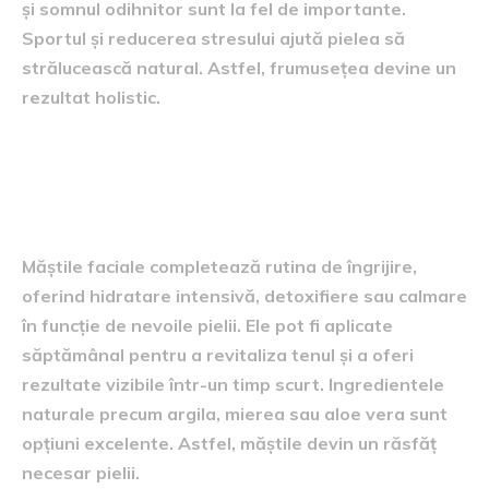
și somnul odihnitor sunt la fel de importante.
Sportul și reducerea stresului ajută pielea să
strălucească natural. Astfel, frumusețea devine un
rezultat holistic.
Importanța măștilor faciale în
rutină
Măștile faciale completează rutina de îngrijire,
oferind hidratare intensivă, detoxifiere sau calmare
în funcție de nevoile pielii. Ele pot fi aplicate
săptămânal pentru a revitaliza tenul și a oferi
rezultate vizibile într-un timp scurt. Ingredientele
naturale precum argila, mierea sau aloe vera sunt
opțiuni excelente. Astfel, măștile devin un răsfăț
necesar pielii.