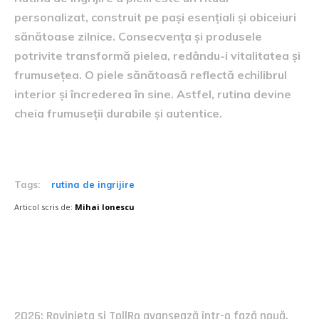
personalizat, construit pe pași esențiali și obiceiuri
sănătoase zilnice. Consecvența și produsele
potrivite transformă pielea, redându-i vitalitatea și
frumusețea. O piele sănătoasă reflectă echilibrul
interior și încrederea în sine. Astfel, rutina devine
cheia frumuseții durabile și autentice.
Tags:
rutina de ingrijire
Articol scris de:
Mihai Ionescu
Postari fresh:
2026: Rovinieta și TollRo avansează într-o fază nouă.