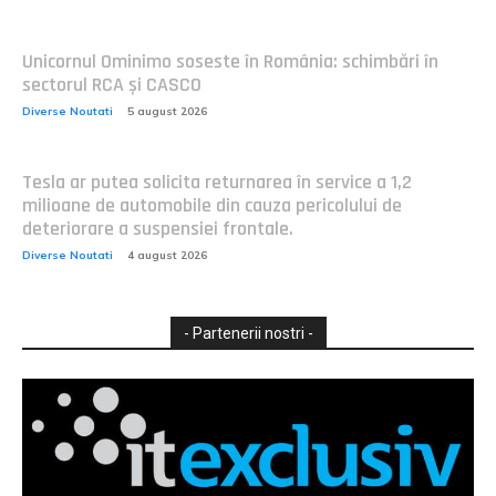
Unicornul Ominimo soseste în România: schimbări în
sectorul RCA și CASCO
Diverse Noutati
5 august 2026
Tesla ar putea solicita returnarea în service a 1,2
milioane de automobile din cauza pericolului de
deteriorare a suspensiei frontale.
Diverse Noutati
4 august 2026
- Partenerii nostri -