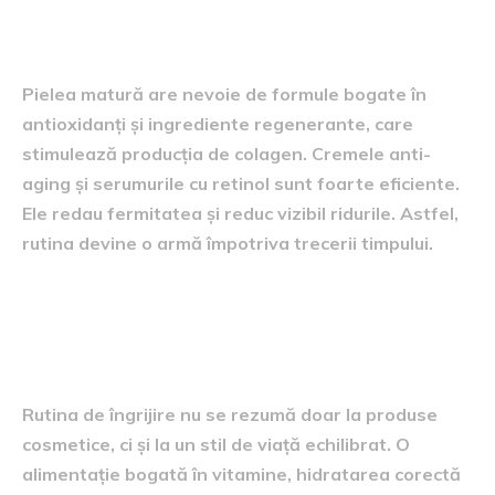
Îngrijirea pielii mature
Pielea matură are nevoie de formule bogate în
antioxidanți și ingrediente regenerante, care
stimulează producția de colagen. Cremele anti-
aging și serumurile cu retinol sunt foarte eficiente.
Ele redau fermitatea și reduc vizibil ridurile. Astfel,
rutina devine o armă împotriva trecerii timpului.
Obiceiuri sănătoase
complementare
Rutina de îngrijire nu se rezumă doar la produse
cosmetice, ci și la un stil de viață echilibrat. O
alimentație bogată în vitamine, hidratarea corectă