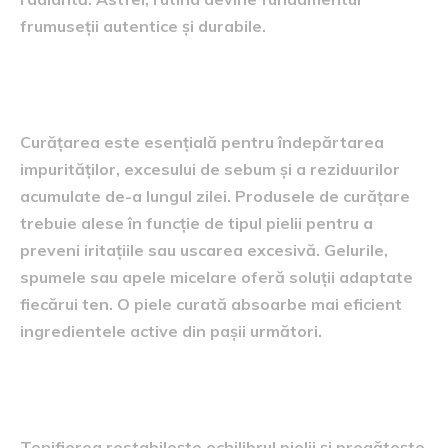
frumuseții autentice și durabile.
Primul pas – curățarea pielii
Curățarea este esențială pentru îndepărtarea
impurităților, excesului de sebum și a reziduurilor
acumulate de-a lungul zilei. Produsele de curățare
trebuie alese în funcție de tipul pielii pentru a
preveni iritațiile sau uscarea excesivă. Gelurile,
spumele sau apele micelare oferă soluții adaptate
fiecărui ten. O piele curată absoarbe mai eficient
ingredientele active din pașii următori.
Al doilea pas – tonifierea pielii
Tonifierea restabilește echilibrul pielii și pregătește