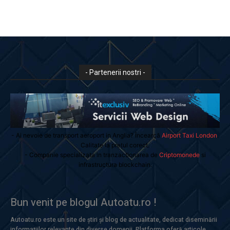
- Partenerii nostri -
- Ai nevoie de transport aeroport in Anglia? Încearcă
Airport Taxi London
.
Calitate la prețul corect.
- Companie specializata in tranzactionarea de
Criptomonede
si
infrastructura blockchain.
Bun venit pe blogul Autoatu.ro !
Autoatu.ro este un site de știri și blog de actualitate, dedicat diseminării
informațiilor relevante din diverse domenii. Platforma oferă articole,