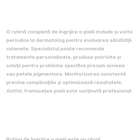
Rolul vizitelor la dermatolog
O rutină completă de îngrijire a pielii include și vizite
periodice la dermatolog pentru evaluarea sănătății
cutanate. Specialistul poate recomanda
tratamente personalizate, produse potrivite și
soluții pentru probleme specifice precum acneea
sau petele pigmentare. Monitorizarea constantă
previne complicațiile și optimizează rezultatele.
Astfel, frumusețea pielii este susținută profesional.
Concluzie – frumusețea pielii
prin consecvență
Rutina de îngrijire a pielii este un ritual