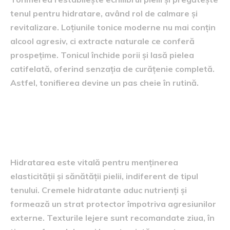
tenul pentru hidratare, având rol de calmare și
revitalizare. Loțiunile tonice moderne nu mai conțin
alcool agresiv, ci extracte naturale ce conferă
prospețime. Tonicul închide porii și lasă pielea
catifelată, oferind senzația de curățenie completă.
Astfel, tonifierea devine un pas cheie în rutină.
Al treilea pas – hidratarea
zilnică
Hidratarea este vitală pentru menținerea
elasticității și sănătății pielii, indiferent de tipul
tenului. Cremele hidratante aduc nutrienți și
formează un strat protector împotriva agresiunilor
externe. Texturile lejere sunt recomandate ziua, în