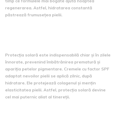
timp ce formulele mai bogate ajută noaptea
regenerarea. Astfel, hidratarea constantă
păstrează frumusețea pielii.
Al patrulea pas – protecția
solară
Protecția solară este indispensabilă chiar și în zilele
înnorate, prevenind îmbătrânirea prematură și
apariția petelor pigmentare. Cremele cu factor SPF
adaptat nevoilor pielii se aplică zilnic, după
hidratare. Ele protejează colagenul și mențin
elasticitatea pielii. Astfel, protecția solară devine
cel mai puternic aliat al tinereții.
Pași suplimentari – exfolierea