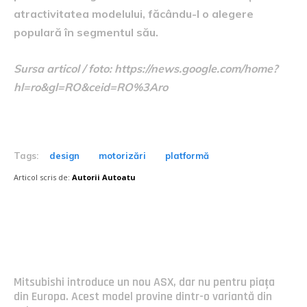
atractivitatea modelului, făcându-l o alegere
populară în segmentul său.
Sursa articol / foto: https://news.google.com/home?
hl=ro&gl=RO&ceid=RO%3Aro
Tags:
design
motorizări
platformă
Articol scris de:
Autorii Autoatu
Postari fresh:
Mitsubishi introduce un nou ASX, dar nu pentru piața
din Europa. Acest model provine dintr-o variantă din