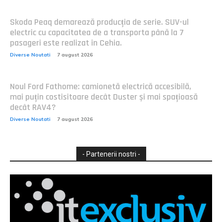
Skoda Peaq demarează producția de serie. SUV-ul
electric cu capacitatea de a transporta până la 7
pasageri este realizat în Cehia.
Diverse Noutati
7 august 2026
Noul Ford Fathome: camionetă electrică accesibilă,
mai puțin costisitoare decât Duster și mai spațioasă
decât RAV4?
Diverse Noutati
7 august 2026
- Partenerii nostri -