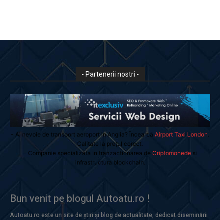
- Partenerii nostri -
- Ai nevoie de transport aeroport in Anglia? Încearcă
Airport Taxi London
.
Calitate la prețul corect.
- Companie specializata in tranzactionarea de
Criptomonede
si
infrastructura blockchain.
Bun venit pe blogul Autoatu.ro !
Autoatu.ro este un site de știri și blog de actualitate, dedicat diseminării