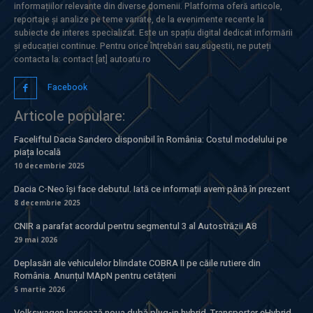
informațiilor relevante din diverse domenii. Platforma oferă articole,
reportaje și analize pe teme variate, de la evenimente recente la
subiecte de interes specializat. Este un spațiu digital dedicat informării
și educației continue. Pentru orice întrebări sau sugestii, ne puteți
contacta la: contact [at] autoatu.ro
Facebook
Articole populare:
Faceliftul Dacia Sandero disponibil în România: Costul modelului pe
piața locală
10 decembrie 2025
Dacia C-Neo își face debutul. Iată ce informații avem până în prezent
8 decembrie 2025
CNIR a parafat acordul pentru segmentul 3 al Autostrăzii A8
29 mai 2026
Deplasări ale vehiculelor blindate COBRA II pe căile rutiere din
România. Anunțul MApN pentru cetățeni
5 martie 2026
Volkswagen lansează noua dubă plug-in hybrid, Transporter eHybrid.