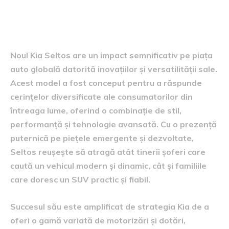
Impactul pe piața auto
globală
Noul Kia Seltos are un impact semnificativ pe piața
auto globală datorită inovațiilor și versatilității sale.
Acest model a fost conceput pentru a răspunde
cerințelor diversificate ale consumatorilor din
întreaga lume, oferind o combinație de stil,
performanță și tehnologie avansată. Cu o prezență
puternică pe piețele emergente și dezvoltate,
Seltos reușește să atragă atât tinerii șoferi care
caută un vehicul modern și dinamic, cât și familiile
care doresc un SUV practic și fiabil.
Succesul său este amplificat de strategia Kia de a
oferi o gamă variată de motorizări și dotări,