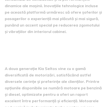
dinamice ale mașinii. Inovațiile tehnologice incluse
pe această platformă urmăresc să ofere șoferilor și
pasagerilor o experiență mai plăcută și mai sigură,
punând un accent special pe reducerea zgomotului
și vibrațiilor din interiorul cabinei.
Diversitatea motorizărilor
disponibile
A doua generație Kia Seltos vine cu o gamă
diversificată de motorizări, satisfăcând astfel
diversele cerințe și preferințe ale clienților. Printre
opțiunile disponibile se numără motoare pe benzină
și diesel, optimizate pentru a oferi un raport
excelent între performanță și eficiență. Motoarele