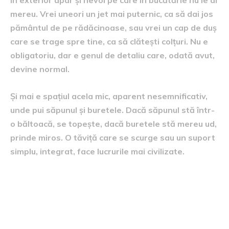
mereu. Vrei uneori un jet mai puternic, ca să dai jos
pământul de pe rădăcinoase, sau vrei un cap de duș
care se trage spre tine, ca să clătești colțuri. Nu e
obligatoriu, dar e genul de detaliu care, odată avut,
devine normal.
Și mai e spațiul acela mic, aparent nesemnificativ,
unde pui săpunul și buretele. Dacă săpunul stă într-
o băltoacă, se topește, dacă buretele stă mereu ud,
prinde miros. O tăviță care se scurge sau un suport
simplu, integrat, face lucrurile mai civilizate.
Igiena alimentelor în aer liber,
fără să transformi terasa în
spital