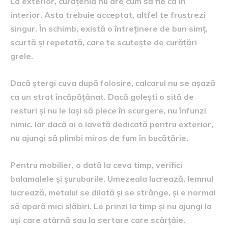
La exterior, curățenia nu are cum să fie ca în
interior. Asta trebuie acceptat, altfel te frustrezi
singur. În schimb, există o întreținere de bun simț,
scurtă și repetată, care te scutește de curățări
grele.
Dacă ștergi cuva după folosire, calcarul nu se așază
ca un strat încăpățânat. Dacă golești o sită de
resturi și nu le lași să plece în scurgere, nu înfunzi
nimic. Iar dacă ai o lavetă dedicată pentru exterior,
nu ajungi să plimbi miros de fum în bucătărie.
Pentru mobilier, o dată la ceva timp, verifici
balamalele și șuruburile. Umezeala lucrează, lemnul
lucrează, metalul se dilată și se strânge, și e normal
să apară mici slăbiri. Le prinzi la timp și nu ajungi la
uși care atârnă sau la sertare care scârțâie.