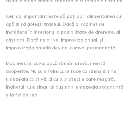
trebuie să fie simplă, repetabilă și făcută din reflex.
Cel mai important este să poți opri alimentarea cu
apă și să golești traseul. Dacă ai robinet de
închidere în interior și o posibilitate de drenare, ai
câștigat. Dacă nu ai, vei improviza anual, și
improvizația anuală devine, cumva, permanentă.
Mobilierul și cuva, dacă rămân afară, merită
acoperite. Nu cu o folie care face condens și ține
umezeala captivă, ci cu o protecție care respiră.
Înghețul nu e singurul dușman, umezeala stagnantă
e la fel de rea.
Scenarii reale, pentru curți
diferite și obiceiuri diferite