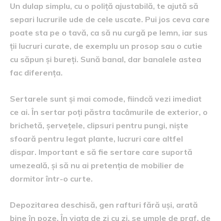
Un dulap simplu, cu o poliță ajustabilă, te ajută să
separi lucrurile ude de cele uscate. Pui jos ceva care
poate sta pe o tavă, ca să nu curgă pe lemn, iar sus
ții lucruri curate, de exemplu un prosop sau o cutie
cu săpun și bureți. Sună banal, dar banalele astea
fac diferența.
Sertarele sunt și mai comode, fiindcă vezi imediat
ce ai. În sertar poți păstra tacâmurile de exterior, o
brichetă, șervețele, clipsuri pentru pungi, niște
sfoară pentru legat plante, lucruri care altfel
dispar. Important e să fie sertare care suportă
umezeală, și să nu ai pretenția de mobilier de
dormitor într-o curte.
Depozitarea deschisă, gen rafturi fără uși, arată
bine în poze. În viața de zi cu zi, se umple de praf, de