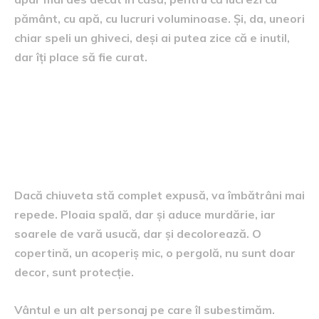
pământ, cu apă, cu lucruri voluminoase. Și, da, uneori
chiar speli un ghiveci, deși ai putea zice că e inutil,
dar îți place să fie curat.
Protecția față de vreme, adică
diferența dintre un sezon și
zece
Dacă chiuveta stă complet expusă, va îmbătrâni mai
repede. Ploaia spală, dar și aduce murdărie, iar
soarele de vară usucă, dar și decolorează. O
copertină, un acoperiș mic, o pergolă, nu sunt doar
decor, sunt protecție.
Vântul e un alt personaj pe care îl subestimăm.