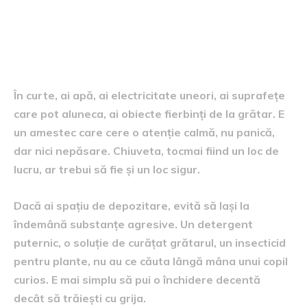
Siguranța, capitolul pe care îl
sari doar dacă ai noroc
În curte, ai apă, ai electricitate uneori, ai suprafețe
care pot aluneca, ai obiecte fierbinți de la grătar. E
un amestec care cere o atenție calmă, nu panică,
dar nici nepăsare. Chiuveta, tocmai fiind un loc de
lucru, ar trebui să fie și un loc sigur.
Dacă ai spațiu de depozitare, evită să lași la
îndemână substanțe agresive. Un detergent
puternic, o soluție de curățat grătarul, un insecticid
pentru plante, nu au ce căuta lângă mâna unui copil
curios. E mai simplu să pui o închidere decentă
decât să trăiești cu grija.