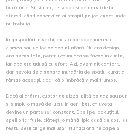
bucătărie. Și, sincer, te scapă și de nervii de la
sfârșit, când observi că ai stropit pe jos exact unde
nu trebuia.
În gospodăriile vechi, exista aproape mereu o
cișmea sau un loc de spălat afară. Nu era design,
era necesitate, pentru că munca se făcea în curte,
iar apa era adusă cu efort. Azi, avem alt confort,
dar nevoia de a separa murdăria de spațiul curat a
rămas aceeași, doar că o îmbrăcăm mai frumos.
Dacă ai grătar, cuptor de pizza, plită pe gaz sau pur
și simplu o masă de lucru în aer liber, chiuveta
devine un partener constant. Speli pe loc cuțitul,
speli o farfurie, clătești o mână lipicioasă de sos, iar
restul serii curge mai ușor. Nu faci ordine ca pe o