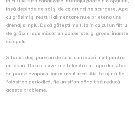
În curțile fără canalizare, drenajul poate fi o opțiune,
însă depinde de sol și de ce arunci pe scurgere. Apa
cu grăsimi și resturi alimentare nu e prietena unui
drenaj simplu. Dacă gătești mult, ia în calcul un filtru
de grăsimi sau măcar un obicei, ștergi grosul înainte
să speli.
Sifonul, deși pare un detaliu, contează mult pentru
mirosuri. Dacă chiuveta e folosită rar, apa din sifon
se poate evapora, iar mirosul urcă. Aici te ajută fie
folosirea periodică, fie un sifon gândit să reducă
aceste probleme.
Mică ergonomie, fiindcă
spatele tău nu are chef de
lecții