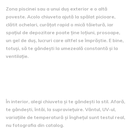
Zona piscinei sau a unui duș exterior e o altă
poveste. Acolo chiuveta ajută la spălat picioare,
clătit ochelari, curățat rapid o mică tăietură, iar
spațiul de depozitare poate ține loțiuni, prosoape,
un gel de duș, lucruri care altfel se împrăștie. E bine,
totuși, să te gândești la umezeală constantă și la
ventilație.
Materiale care nu se sperie de
ploaie, soare și îngheț
În interior, alegi chiuveta și te gândești la stil. Afară,
te gândești, întâi, la supraviețuire. Vântul, UV-ul,
variațiile de temperatură și înghețul sunt testul real,
nu fotografia din catalog.