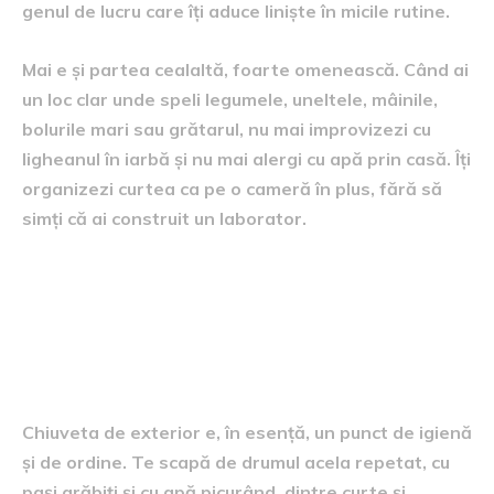
genul de lucru care îți aduce liniște în micile rutine.
Mai e și partea cealaltă, foarte omenească. Când ai
un loc clar unde speli legumele, uneltele, mâinile,
bolurile mari sau grătarul, nu mai improvizezi cu
ligheanul în iarbă și nu mai alergi cu apă prin casă. Îți
organizezi curtea ca pe o cameră în plus, fără să
simți că ai construit un laborator.
De ce o chiuvetă afară
schimbă felul în care folosești
curtea?
Chiuveta de exterior e, în esență, un punct de igienă
și de ordine. Te scapă de drumul acela repetat, cu
pași grăbiți și cu apă picurând, dintre curte și