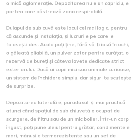
o mică aglomerație. Depozitarea nu e un capriciu, e
partea care păstrează zona respirabilă.
Dulapul de sub cuvă este locul cel mai logic, pentru
că ascunde și instalația, și lucrurile pe care le
folosești des. Acolo poți ține, fără să-ți iasă în ochi,
o găleată pliabilă, un pulverizator pentru curățat, o
rezervă de bureți și câteva lavete dedicate strict
exteriorului. Dacă ai copii mici sau animale curioase,
un sistem de închidere simplu, dar sigur, te scutește
de surprize.
Depozitarea laterală e, paradoxal, și mai practică
atunci când spațiul de sub chiuvetă e ocupat de
scurgere, de filtru sau de un mic boiler. Într-un corp
îngust, poți pune uleiul pentru grătar, condimentele
mari, mănușile termorezistente sau un set de