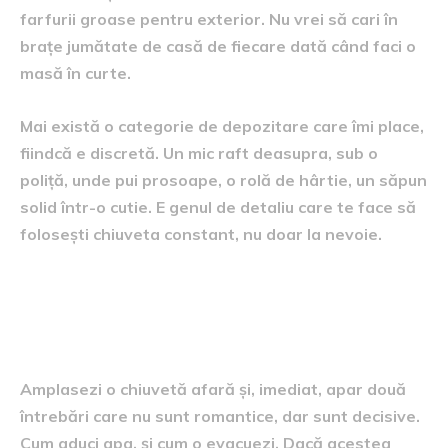
farfurii groase pentru exterior. Nu vrei să cari în
brațe jumătate de casă de fiecare dată când faci o
masă în curte.
Mai există o categorie de depozitare care îmi place,
fiindcă e discretă. Un mic raft deasupra, sub o
poliță, unde pui prosoape, o rolă de hârtie, un săpun
solid într-o cutie. E genul de detaliu care te face să
folosești chiuveta constant, nu doar la nevoie.
Unde o așezi, ca să-ți fie bine
și peste un an
Amplasezi o chiuvetă afară și, imediat, apar două
întrebări care nu sunt romantice, dar sunt decisive.
Cum aduci apa, și cum o evacuezi. Dacă acestea