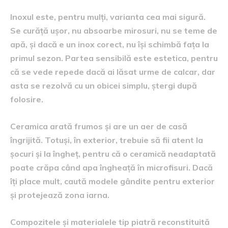
Inoxul este, pentru mulți, varianta cea mai sigură.
Se curăță ușor, nu absoarbe mirosuri, nu se teme de
apă, și dacă e un inox corect, nu își schimbă fața la
primul sezon. Partea sensibilă este estetica, pentru
că se vede repede dacă ai lăsat urme de calcar, dar
asta se rezolvă cu un obicei simplu, ștergi după
folosire.
Ceramica arată frumos și are un aer de casă
îngrijită. Totuși, în exterior, trebuie să fii atent la
șocuri și la îngheț, pentru că o ceramică neadaptată
poate crăpa când apa îngheață în microfisuri. Dacă
îți place mult, caută modele gândite pentru exterior
și protejează zona iarna.
Compozitele și materialele tip piatră reconstituită