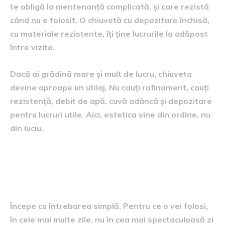
te obligă la mentenanță complicată, și care rezistă
când nu e folosit. O chiuvetă cu depozitare închisă,
cu materiale rezistente, îți ține lucrurile la adăpost
între vizite.
Dacă ai grădină mare și mult de lucru, chiuveta
devine aproape un utilaj. Nu cauți rafinament, cauți
rezistență, debit de apă, cuvă adâncă și depozitare
pentru lucruri utile. Aici, estetica vine din ordine, nu
din luciu.
Cum alegi fără să te păcălești
singur
Începe cu întrebarea simplă. Pentru ce o vei folosi,
în cele mai multe zile, nu în cea mai spectaculoasă zi