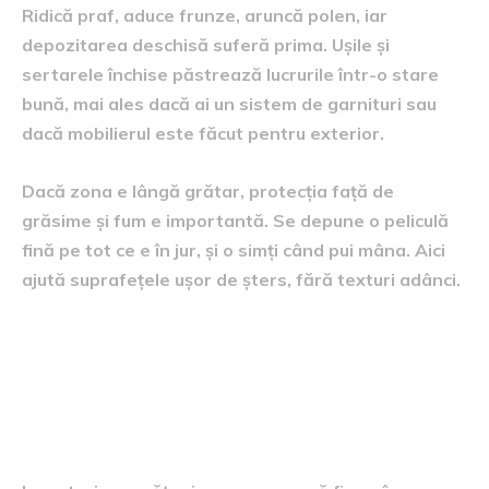
Ridică praf, aduce frunze, aruncă polen, iar
depozitarea deschisă suferă prima. Ușile și
sertarele închise păstrează lucrurile într-o stare
bună, mai ales dacă ai un sistem de garnituri sau
dacă mobilierul este făcut pentru exterior.
Dacă zona e lângă grătar, protecția față de
grăsime și fum e importantă. Se depune o peliculă
fină pe tot ce e în jur, și o simți când pui mâna. Aici
ajută suprafețele ușor de șters, fără texturi adânci.
Întreținere fără stres, dar cu
câteva gesturi care chiar
contează