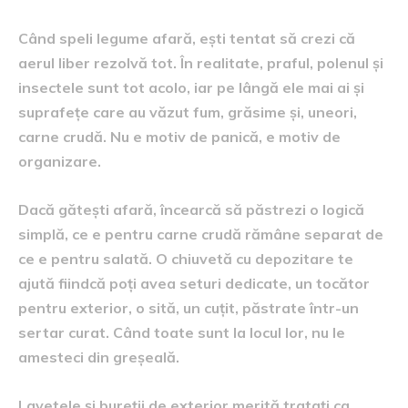
Când speli legume afară, ești tentat să crezi că
aerul liber rezolvă tot. În realitate, praful, polenul și
insectele sunt tot acolo, iar pe lângă ele mai ai și
suprafețe care au văzut fum, grăsime și, uneori,
carne crudă. Nu e motiv de panică, e motiv de
organizare.
Dacă gătești afară, încearcă să păstrezi o logică
simplă, ce e pentru carne crudă rămâne separat de
ce e pentru salată. O chiuvetă cu depozitare te
ajută fiindcă poți avea seturi dedicate, un tocător
pentru exterior, o sită, un cuțit, păstrate într-un
sertar curat. Când toate sunt la locul lor, nu le
amesteci din greșeală.
Lavetele și bureții de exterior merită tratați ca