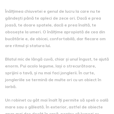
Înălțimea chiuvetei e genul de lucru la care nu te
gândești până te apleci de zece ori. Dacă e prea
joasă, te doare spatele, dacă e prea înaltă, te
obosește la umeri. O înălțime apropiată de cea din
bucătărie e, de obicei, confortabilă, dar fiecare om
are ritmul și statura lui.
Blatul mic de lângă cuvă, chiar și unul îngust, te ajută
enorm. Pui acolo legume, lași o strecurătoare,
sprijini o tavă, și nu mai faci jonglerii. În curte,
jongleriile se termină de multe ori cu un obiect în
iarbă.
Un robinet cu gât mai înalt îți permite să speli o oală
mare sau o găleată. În exterior, astfel de obiecte
apar mai des decât în casă, pentru că lucrezi cu