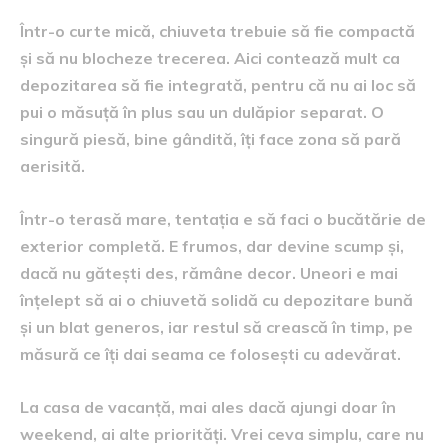
Într-o curte mică, chiuveta trebuie să fie compactă
și să nu blocheze trecerea. Aici contează mult ca
depozitarea să fie integrată, pentru că nu ai loc să
pui o măsuță în plus sau un dulăpior separat. O
singură piesă, bine gândită, îți face zona să pară
aerisită.
Într-o terasă mare, tentația e să faci o bucătărie de
exterior completă. E frumos, dar devine scump și,
dacă nu gătești des, rămâne decor. Uneori e mai
înțelept să ai o chiuvetă solidă cu depozitare bună
și un blat generos, iar restul să crească în timp, pe
măsură ce îți dai seama ce folosești cu adevărat.
La casa de vacanță, mai ales dacă ajungi doar în
weekend, ai alte priorități. Vrei ceva simplu, care nu