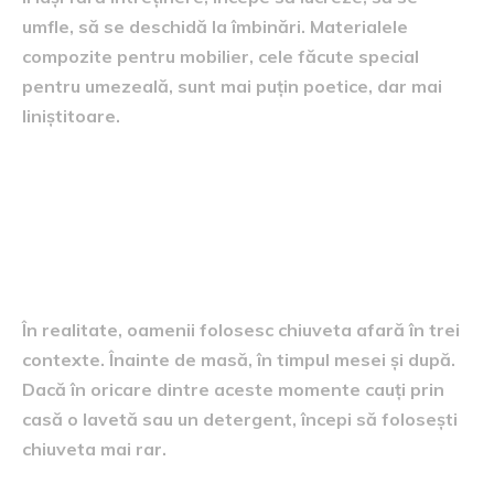
umfle, să se deschidă la îmbinări. Materialele
compozite pentru mobilier, cele făcute special
pentru umezeală, sunt mai puțin poetice, dar mai
liniștitoare.
Depozitare inteligentă, adică
lucruri la îndemână fără
dezordine
În realitate, oamenii folosesc chiuveta afară în trei
contexte. Înainte de masă, în timpul mesei și după.
Dacă în oricare dintre aceste momente cauți prin
casă o lavetă sau un detergent, începi să folosești
chiuveta mai rar.