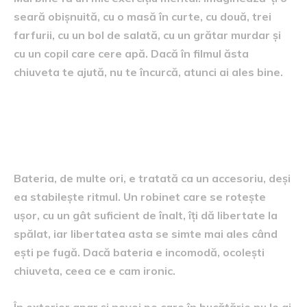
seară obișnuită, cu o masă în curte, cu două, trei
farfurii, cu un bol de salată, cu un grătar murdar și
cu un copil care cere apă. Dacă în filmul ăsta
chiuveta te ajută, nu te încurcă, atunci ai ales bine.
Detalii mici care te fac să
folosești chiuveta cu plăcere
Bateria, de multe ori, e tratată ca un accesoriu, deși
ea stabilește ritmul. Un robinet care se rotește
ușor, cu un gât suficient de înalt, îți dă libertate la
spălat, iar libertatea asta se simte mai ales când
ești pe fugă. Dacă bateria e incomodă, ocolești
chiuveta, ceea ce e cam ironic.
În exterior apar și nevoi pe care în bucătărie nu le ai