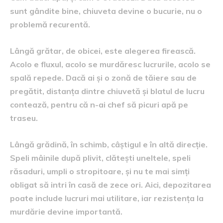
sunt gândite bine, chiuveta devine o bucurie, nu o
problemă recurentă.
Lângă grătar, de obicei, este alegerea firească.
Acolo e fluxul, acolo se murdăresc lucrurile, acolo se
spală repede. Dacă ai și o zonă de tăiere sau de
pregătit, distanța dintre chiuvetă și blatul de lucru
contează, pentru că n-ai chef să picuri apă pe
traseu.
Lângă grădină, în schimb, câștigul e în altă direcție.
Speli mâinile după plivit, clătești uneltele, speli
răsaduri, umpli o stropitoare, și nu te mai simți
obligat să intri în casă de zece ori. Aici, depozitarea
poate include lucruri mai utilitare, iar rezistența la
murdărie devine importantă.