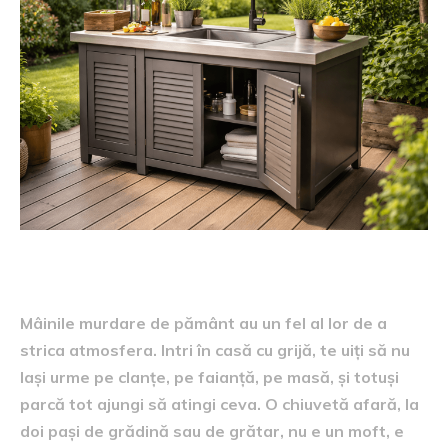
Mâinile murdare de pământ au un fel al lor de a
strica atmosfera. Intri în casă cu grijă, te uiți să nu
lași urme pe clanțe, pe faianță, pe masă, și totuși
parcă tot ajungi să atingi ceva. O chiuvetă afară, la
doi pași de grădină sau de grătar, nu e un moft, e