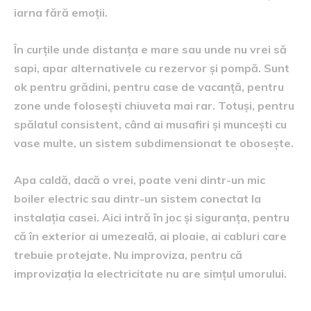
iarna fără emoții.
În curțile unde distanța e mare sau unde nu vrei să
sapi, apar alternativele cu rezervor și pompă. Sunt
ok pentru grădini, pentru case de vacanță, pentru
zone unde folosești chiuveta mai rar. Totuși, pentru
spălatul consistent, când ai musafiri și muncești cu
vase multe, un sistem subdimensionat te obosește.
Apa caldă, dacă o vrei, poate veni dintr-un mic
boiler electric sau dintr-un sistem conectat la
instalația casei. Aici intră în joc și siguranța, pentru
că în exterior ai umezeală, ai ploaie, ai cabluri care
trebuie protejate. Nu improviza, pentru că
improvizația la electricitate nu are simțul umorului.