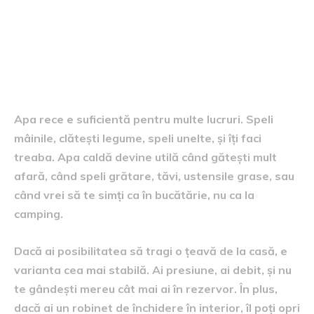
Apa rece, apă caldă și partea
practică pe care o descoperi
repede
Apa rece e suficientă pentru multe lucruri. Speli
mâinile, clătești legume, speli unelte, și îți faci
treaba. Apa caldă devine utilă când gătești mult
afară, când speli grătare, tăvi, ustensile grase, sau
când vrei să te simți ca în bucătărie, nu ca la
camping.
Dacă ai posibilitatea să tragi o țeavă de la casă, e
varianta cea mai stabilă. Ai presiune, ai debit, și nu
te gândești mereu cât mai ai în rezervor. În plus,
dacă ai un robinet de închidere în interior, îl poți opri