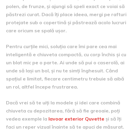
polen, de frunze, și ajungi să speli exact ce voiai să
păstrezi curat. Dacă îți place ideea, mergi pe rafturi
protejate sub o copertină și păstrează acolo lucruri
care oricum se spală ușor.
Pentru curțile mici, soluția care îmi pare cea mai
inteligentă e chiuveta compactă, cu corp închis și cu
un blat mic pe o parte. Ai unde să pui o caserolă, ai
unde să lași un bol, și nu te simți înghesuit. Când
spațiul e limitat, fiecare centimetru trebuie să aibă
un rol, altfel începe frustrarea.
Dacă vrei să te uiți la modele și idei care combină
chiuveta cu depozitarea, fără să fie greoaie, poți
vedea exemple la
lavoar exterior Quvette
și să îți
faci un reper vizual înainte să te apuci de măsurat.