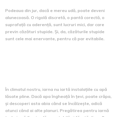
Podeaua din jur, dacă e mereu udă, poate deveni
alunecoasă. O rigolă discretă, o pantă corectă, o
suprafață cu aderență, sunt lucruri mici, dar care
previn căzături stupide. Și, da, căzăturile stupide
sunt cele mai enervante, pentru că par evitabile.
Iarna și înghețul, testul care
decide dacă ai făcut treaba
corect
În climatul nostru, iarna nu iartă instalațiile cu apă
lăsate pline. Dacă apa îngheață în țevi, poate crăpa,
și descoperi asta abia când se încălzește, adică
atunci când ai alte planuri. Pregătirea pentru iarnă