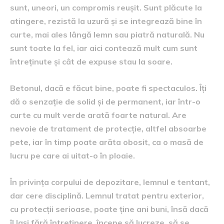
sunt, uneori, un compromis reușit. Sunt plăcute la
atingere, rezistă la uzură și se integrează bine în
curte, mai ales lângă lemn sau piatră naturală. Nu
sunt toate la fel, iar aici contează mult cum sunt
întreținute și cât de expuse stau la soare.
Betonul, dacă e făcut bine, poate fi spectaculos. Îți
dă o senzație de solid și de permanent, iar într-o
curte cu mult verde arată foarte natural. Are
nevoie de tratament de protecție, altfel absoarbe
pete, iar în timp poate arăta obosit, ca o masă de
lucru pe care ai uitat-o în ploaie.
În privința corpului de depozitare, lemnul e tentant,
dar cere disciplină. Lemnul tratat pentru exterior,
cu protecții serioase, poate ține ani buni, însă dacă
îl lași fără întreținere, începe să lucreze, să se