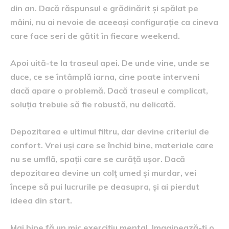
din an. Dacă răspunsul e grădinărit și spălat pe
mâini, nu ai nevoie de aceeași configurație ca cineva
care face seri de gătit în fiecare weekend.
Apoi uită-te la traseul apei. De unde vine, unde se
duce, ce se întâmplă iarna, cine poate interveni
dacă apare o problemă. Dacă traseul e complicat,
soluția trebuie să fie robustă, nu delicată.
Depozitarea e ultimul filtru, dar devine criteriul de
confort. Vrei uși care se închid bine, materiale care
nu se umflă, spații care se curăță ușor. Dacă
depozitarea devine un colț umed și murdar, vei
începe să pui lucrurile pe deasupra, și ai pierdut
ideea din start.
Mai bine fă un mic exercițiu mental. Imaginează-ți o