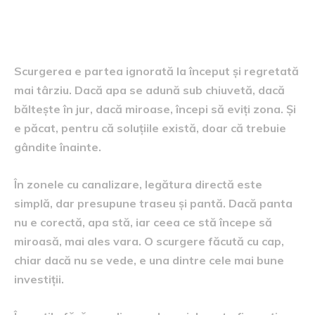
Evacuarea apei, locul unde se
strică multe planuri frumoase
Scurgerea e partea ignorată la început și regretată
mai târziu. Dacă apa se adună sub chiuvetă, dacă
băltește în jur, dacă miroase, începi să eviți zona. Și
e păcat, pentru că soluțiile există, doar că trebuie
gândite înainte.
În zonele cu canalizare, legătura directă este
simplă, dar presupune traseu și pantă. Dacă panta
nu e corectă, apa stă, iar ceea ce stă începe să
miroasă, mai ales vara. O scurgere făcută cu cap,
chiar dacă nu se vede, e una dintre cele mai bune
investiții.