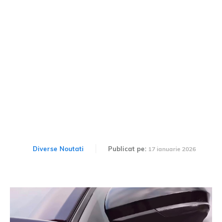
Culoarea vibrantă a noului
Dacia REDUST Duster
Sport din Germania
Diverse Noutati
Publicat pe:
17 ianuarie 2026