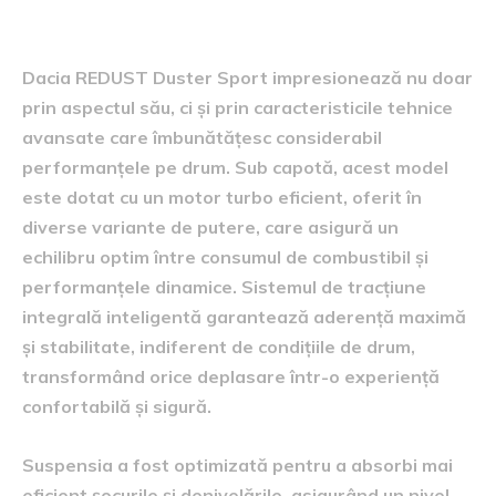
performanțe
Dacia REDUST Duster Sport impresionează nu doar
prin aspectul său, ci și prin caracteristicile tehnice
avansate care îmbunătățesc considerabil
performanțele pe drum. Sub capotă, acest model
este dotat cu un motor turbo eficient, oferit în
diverse variante de putere, care asigură un
echilibru optim între consumul de combustibil și
performanțele dinamice. Sistemul de tracțiune
integrală inteligentă garantează aderență maximă
și stabilitate, indiferent de condițiile de drum,
transformând orice deplasare într-o experiență
confortabilă și sigură.
Suspensia a fost optimizată pentru a absorbi mai
eficient șocurile și denivelările, asigurând un nivel