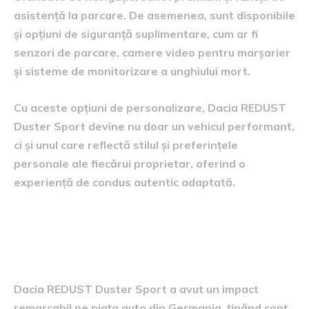
asistență la parcare. De asemenea, sunt disponibile
și opțiuni de siguranță suplimentare, cum ar fi
senzori de parcare, camere video pentru marșarier
și sisteme de monitorizare a unghiului mort.
Cu aceste opțiuni de personalizare, Dacia REDUST
Duster Sport devine nu doar un vehicul performant,
ci și unul care reflectă stilul și preferințele
personale ale fiecărui proprietar, oferind o
experiență de condus autentic adaptată.
impactul pe piața auto din
Germania
Dacia REDUST Duster Sport a avut un impact
remarcabil pe piața auto din Germania, ținând cont