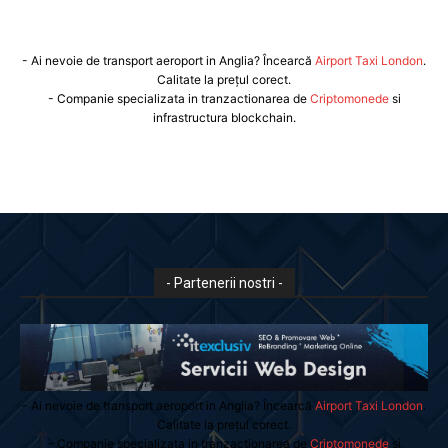
- Ai nevoie de transport aeroport in Anglia? Încearcă
Airport Taxi London
.
Calitate la prețul corect.
- Companie specializata in tranzactionarea de
Criptomonede
si
infrastructura blockchain.
- Partenerii nostri -
- Ai nevoie de transport aeroport in Anglia? Încearcă
Airport Taxi London
.
Calitate la prețul corect.
- Companie specializata in tranzactionarea de
Criptomonede
si