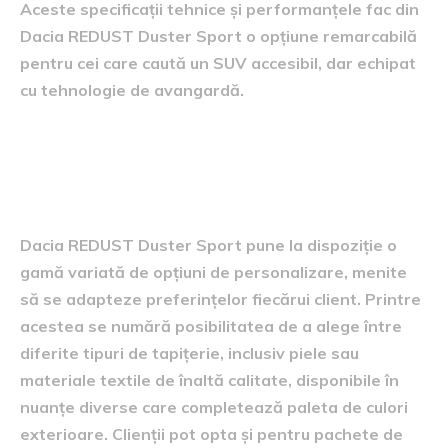
Aceste specificații tehnice și performanțele fac din
Dacia REDUST Duster Sport o opțiune remarcabilă
pentru cei care caută un SUV accesibil, dar echipat
cu tehnologie de avangardă.
opțiuni de personalizare
disponibile
Dacia REDUST Duster Sport pune la dispoziție o
gamă variată de opțiuni de personalizare, menite
să se adapteze preferințelor fiecărui client. Printre
acestea se numără posibilitatea de a alege între
diferite tipuri de tapițerie, inclusiv piele sau
materiale textile de înaltă calitate, disponibile în
nuanțe diverse care completează paleta de culori
exterioare. Clienții pot opta și pentru pachete de