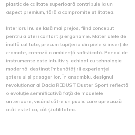
plastic de calitate superioară contribuie la un
aspect premium, fără a compromite utilitatea.
Interiorul nu se lasă mai prejos, fiind conceput
pentru a oferi confort și ergonomie. Materialele de
înaltă calitate, precum tapițeria din piele și inserțiile
cromate, creează o ambiență sofisticată. Panoul de
instrumente este intuitiv și echipat cu tehnologie
modernă, destinat îmbunătățirii experienței
șoferului și pasagerilor. În ansamblu, designul
revoluționar al Dacia REDUST Duster Sport reflectă
o evoluție semnificativă față de modelele
anterioare, visând către un public care apreciază
atât estetica, cât și utilitatea.
specificații tehnice și