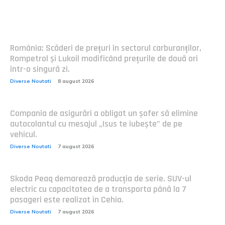
Postari fresh:
România: Scăderi de prețuri în sectorul carburanților,
Rompetrol și Lukoil modificând prețurile de două ori
într-o singură zi.
Diverse Noutati
8 august 2026
Compania de asigurări a obligat un șofer să elimine
autocolantul cu mesajul „Isus te iubește” de pe
vehicul.
Diverse Noutati
7 august 2026
Skoda Peaq demarează producția de serie. SUV-ul
electric cu capacitatea de a transporta până la 7
pasageri este realizat în Cehia.
Diverse Noutati
7 august 2026