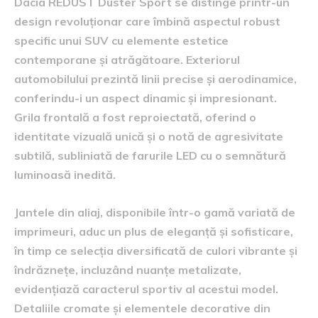
Dacia REDUST Duster Sport se distinge printr-un
design revoluționar care îmbină aspectul robust
specific unui SUV cu elemente estetice
contemporane și atrăgătoare. Exteriorul
automobilului prezintă linii precise și aerodinamice,
conferindu-i un aspect dinamic și impresionant.
Grila frontală a fost reproiectată, oferind o
identitate vizuală unică și o notă de agresivitate
subtilă, subliniată de farurile LED cu o semnătură
luminoasă inedită.
Jantele din aliaj, disponibile într-o gamă variată de
imprimeuri, aduc un plus de eleganță și sofisticare,
în timp ce selecția diversificată de culori vibrante și
îndrăznețe, incluzând nuanțe metalizate,
evidențiază caracterul sportiv al acestui model.
Detaliile cromate și elementele decorative din