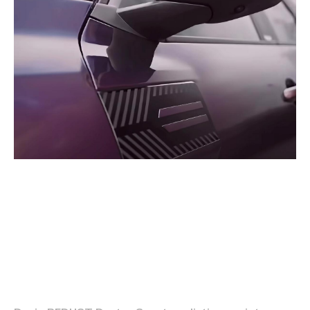
designul revoluționar al Dacia
REDUST Duster Sport