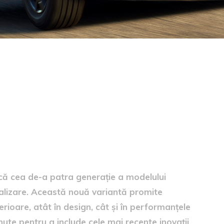
că cea de-a patra generație a modelului
ealizare. Această nouă variantă promite
rioare, atât în design, cât și în performanțele
nute pentru a include cele mai recente inovații