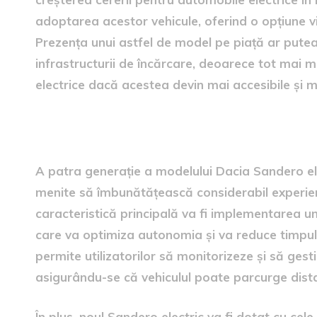
adoptarea acestor vehicule, oferind o opțiune vi
Prezența unui astfel de model pe piață ar pute
infrastructurii de încărcare, deoarece tot mai 
electrice dacă acestea devin mai accesibile și ma
Inovații tehnologice incluse
A patra generație a modelului Dacia Sandero elec
menite să îmbunătățească considerabil experienț
caracteristică principală va fi implementarea u
care va optimiza autonomia și va reduce timpul
permite utilizatorilor să monitorizeze și să ges
asigurându-se că vehiculul poate parcurge dista
În plus, noul Sandero electric va fi dotat cu cele