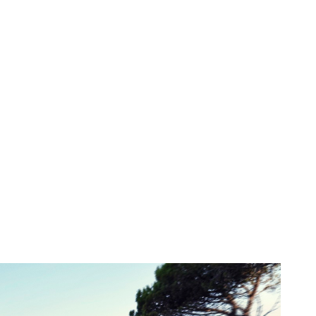
in Maroc declară
n proces de