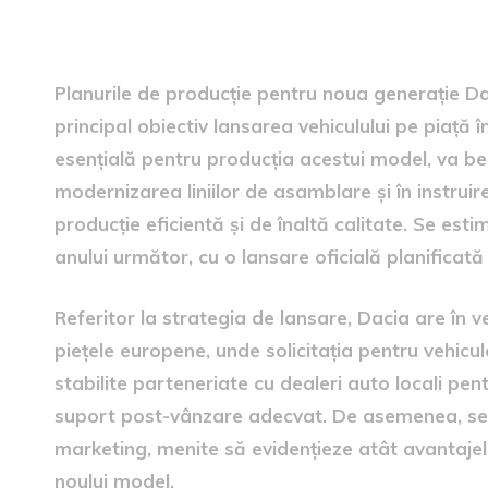
Planuri de producție și lans
Planurile de producție pentru noua generație D
principal obiectiv lansarea vehiculului pe piață 
esențială pentru producția acestui model, va bene
modernizarea liniilor de asamblare și în instrui
producție eficientă și de înaltă calitate. Se est
anului următor, cu o lansare oficială planificată 
Referitor la strategia de lansare, Dacia are în v
piețele europene, unde solicitația pentru vehicule
stabilite parteneriate cu dealeri auto locali pent
suport post-vânzare adecvat. De asemenea, se
marketing, menite să evidențieze atât avantajele
noului model.