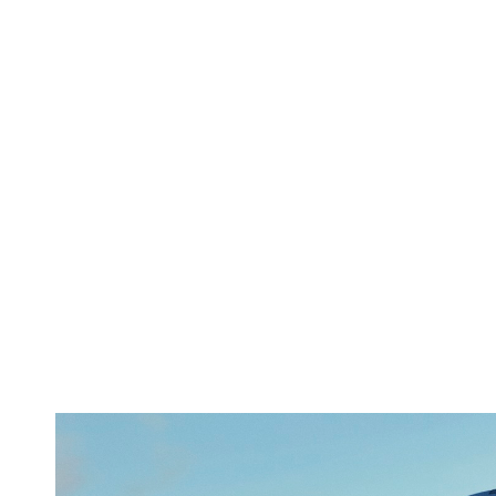
Dacia Sandero e
că cea de-