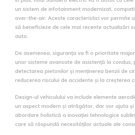
un sistem de infotainment modernizat, compatibi
over-the-air. Aceste caracteristici vor permite ut
să beneficieze de cele mai recente actualizări s
auto.
De asemenea, siguranța va fi o prioritate majo
unor sisteme avansate de asistență la condus,
detectarea pietonilor și menținerea benzii de cir
reducerea riscului de accidente și la creșterea co
Design-ul vehiculului va include elemente aerod
un aspect modern și atrăgător, dar vor ajuta și
abordare holistică a inovației tehnologice subl
care să răspundă necesităților actuale ale cons