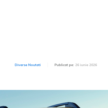
lectric: Șeful fabricii d
a patra generație este î
dezvoltare
26 iunie 2026
Diverse Noutati
Publicat pe: