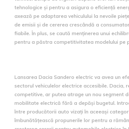
tehnologice și pentru a asigura o eficiență ene
axează pe adaptarea vehiculului la nevoile piețe
de emisii și de cererea crescândă a consumator
fiabile. În plus, se caută menținerea unui echilibr
pentru a păstra competitivitatea modelului pe p
Impactul asupra pieței auto
Lansarea Dacia Sandero electric va avea un efect
sectorul vehiculelor electrice accesibile. Dacia,
competitive, ar putea atrage un nou segment de 
mobilitate electrică fără a depăși bugetul. Int
între producătorii auto vizați în aceeași categor
îmbunătățească propunerile lor pentru a rămân
creșterea cererii pentru automobile electrice în