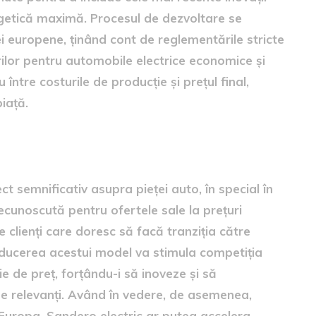
rgetică maximă. Procesul de dezvoltare se
i europene, ținând cont de reglementările stricte
ilor pentru automobile electrice economice și
u între costurile de producție și prețul final,
iață.
 semnificativ asupra pieței auto, în special în
 recunoscută pentru ofertele sale la prețuri
clienți care doresc să facă tranziția către
roducerea acestui model va stimula competiția
ie de preț, forțându-i să inoveze și să
e relevanți. Având în vedere, de asemenea,
 Europa, Sandero electric ar putea accelera