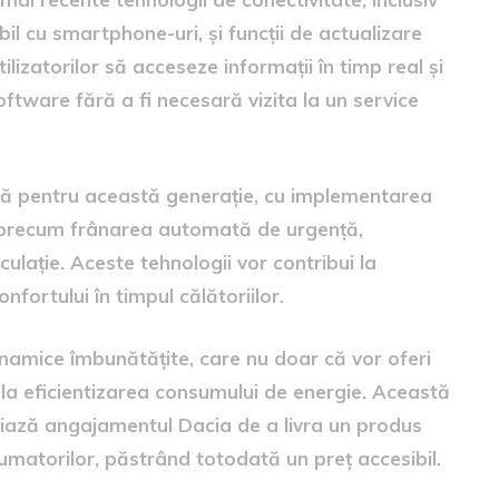
l cu smartphone-uri, și funcții de actualizare
ilizatorilor să acceseze informații în timp real și
oftware fără a fi necesară vizita la un service
ră pentru această generație, cu implementarea
 precum frânarea automată de urgență,
culație. Aceste tehnologii vor contribui la
nfortului în timpul călătoriilor.
inamice îmbunătățite, care nu doar că vor oferi
 la eficientizarea consumului de energie. Această
iniază angajamentul Dacia de a livra un produs
umatorilor, păstrând totodată un preț accesibil.