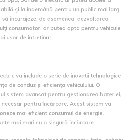
abilă și la îndemână pentru un public mai larg.
a să încurajeze, de asemenea, dezvoltarea
mulți consumatori ar putea opta pentru vehicule
i ușor de întreținut.
tric va include o serie de inovații tehnologice
a de condus și eficiența vehiculului. O
nui sistem avansat pentru gestionarea bateriei,
 necesar pentru încărcare. Acest sistem va
tioneze mai eficient consumul de energie,
nțe mai mari cu o singură încărcare.
 mai recente tehnologii de conectivitate, inclusiv