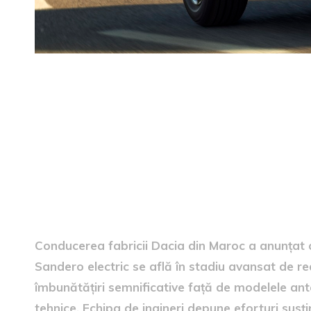
Dezvoltarea noii generații
Conducerea fabricii Dacia din Maroc a anunțat 
Sandero electric se află în stadiu avansat de r
îmbunătățiri semnificative față de modelele ante
tehnice. Echipa de ingineri depune eforturi susți