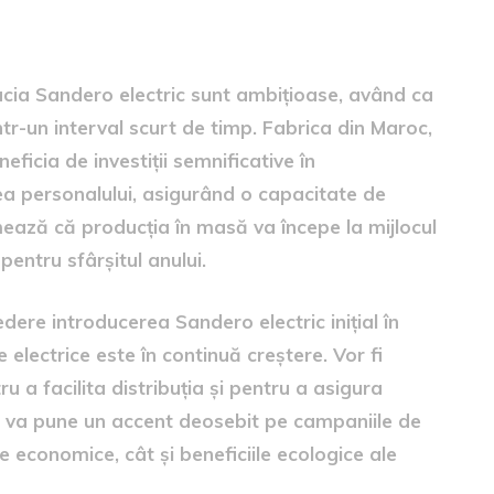
are
acia Sandero electric sunt ambițioase, având ca
într-un interval scurt de timp. Fabrica din Maroc,
ficia de investiții semnificative în
rea personalului, asigurând o capacitate de
imează că producția în masă va începe la mijlocul
pentru sfârșitul anului.
edere introducerea Sandero electric inițial în
 electrice este în continuă creștere. Vor fi
ru a facilita distribuția și pentru a asigura
 va pune un accent deosebit pe campaniile de
 economice, cât și beneficiile ecologice ale