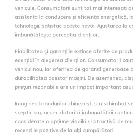
vehicule. Consumatorii sunt tot mai interesați 
asistența la conducere și eficiența energetică, i
tehnologii, satisfac aceste nevoi. Ajustarea la c
îmbunătățește percepția clienților.
Fiabilitatea și garanțiile extinse oferite de prod
esențial în alegerea clienților. Consumatorii caută
vehicul nou, iar oferirea de garanții generoase c
durabilitatea acestor mașini. De asemenea, dispon
prețuri rezonabile are un impact important asup
Imaginea brandurilor chinezești s-a schimbat sem
scepticism, acum, datorită îmbunătățirii continue
considerate o opțiune viabilă și atractivă de mu
recenziile pozitive de la alți cumpărători