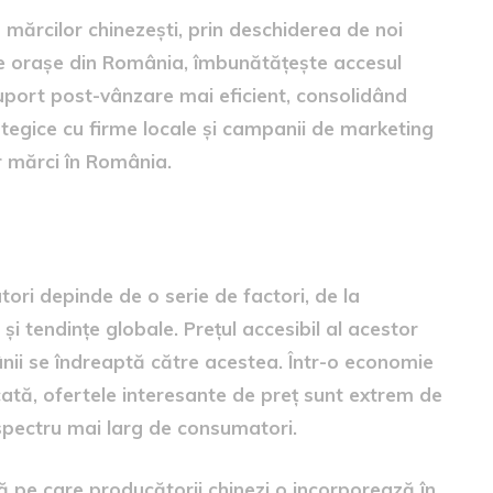
 mărcilor chinezești, prin deschiderea de noi
ele orașe din România, îmbunătățește accesul
uport post-vânzare mai eficient, consolidând
ategice cu firme locale și campanii de marketing
r mărci în România.
ecizia cumpărătorilor
ori depinde de o serie de factori, de la
i tendințe globale. Prețul accesibil al acestor
ânii se îndreaptă către acestea. Într-o economie
tă, ofertele interesante de preț sunt extrem de
 spectru mai larg de consumatori.
ă pe care producătorii chinezi o incorporează în