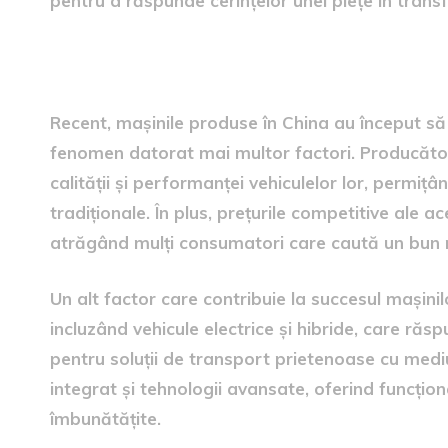
pentru a răspunde cerințelor unei piețe în trans
Creșterea popularității mași
Recent, mașinile produse în China au început s
fenomen datorat mai multor factori. Producătorii
calității și performanței vehiculelor lor, permiț
tradiționale. În plus, prețurile competitive ale 
atrăgând mulți consumatori care caută un bun r
Un alt factor care contribuie la succesul mașinilo
incluzând vehicule electrice și hibride, care răs
pentru soluții de transport prietenoase cu mediu
integrat și tehnologii avansate, oferind funcțion
îmbunătățite.