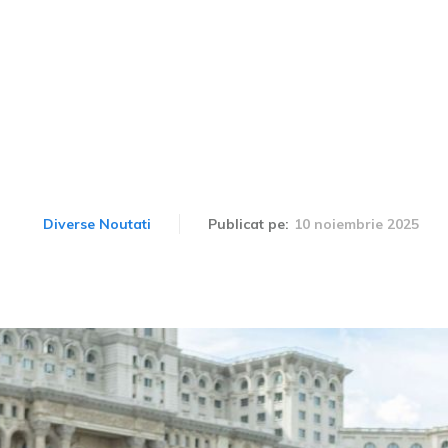
e români, trei aleg mașin
epede se dezvoltă piața l
10 noiembrie 2025
Diverse Noutati
Publicat pe: