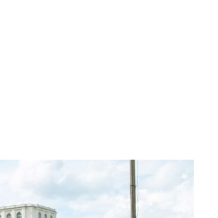
i din China. Cât
ocală