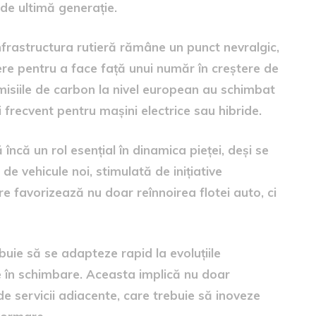
 de ultimă generație.
nfrastructura rutieră rămâne un punct nevralgic,
re pentru a face față unui număr în creștere de
 emisiile de carbon la nivel european au schimbat
frecvent pentru mașini electrice sau hibride.
încă un rol esențial în dinamica pieței, deși se
e vehicule noi, stimulată de inițiative
 favorizează nu doar reînnoirea flotei auto, ci
rebuie să se adapteze rapid la evoluțiile
le în schimbare. Aceasta implică nu doar
ii de servicii adiacente, care trebuie să inoveze