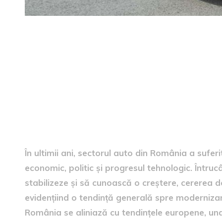
Contextul pieței auto din 
În ultimii ani, sectorul auto din România a sufer
economic, politic și progresul tehnologic. Întru
stabilizeze și să cunoască o creștere, cererea d
evidențiind o tendință generală spre modernizare 
România se aliniază cu tendințele europene, un