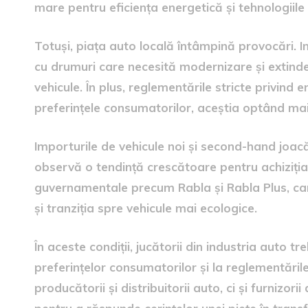
mare pentru eficiența energetică și tehnologiile
Totuși, piața auto locală întâmpină provocări. I
cu drumuri care necesită modernizare și extinde
vehicule. În plus, reglementările stricte privind
preferințele consumatorilor, aceștia optând mai 
Importurile de vehicule noi și second-hand joacă 
observă o tendință crescătoare pentru achiziția d
guvernamentale precum Rabla și Rabla Plus, care
și tranziția spre vehicule mai ecologice.
În aceste condiții, jucătorii din industria auto t
preferințelor consumatorilor și la reglementări
producătorii și distribuitorii auto, ci și furnizor