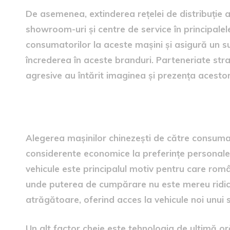
De asemenea, extinderea rețelei de distribuție a
showroom-uri și centre de service în principal
consumatorilor la aceste mașini și asigură un s
încrederea în aceste branduri. Parteneriate str
agresive au întărit imaginea și prezența acesto
Factori care influențează d
Alegerea mașinilor chinezești de către consumat
considerente economice la preferințe personale ș
vehicule este principalul motiv pentru care rom
unde puterea de cumpărare nu este mereu ridica
atrăgătoare, oferind acces la vehicule noi unui
Un alt factor cheie este tehnologia de ultimă or