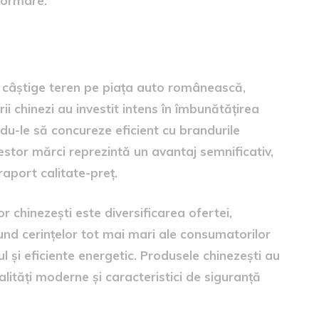
formare.
nilor chinezești
ă câștige teren pe piața auto românească,
 chinezi au investit intens în îmbunătățirea
ându-le să concureze eficient cu brandurile
acestor mărci reprezintă un avantaj semnificativ,
aport calitate-preț.
r chinezești este diversificarea ofertei,
pund cerințelor tot mai mari ale consumatorilor
l și eficiente energetic. Produsele chinezești au
alități moderne și caracteristici de siguranță