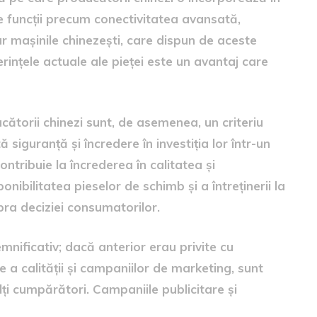
de funcții precum conectivitatea avansată,
ar mașinile chinezești, care dispun de aceste
erințele actuale ale pieței este un avantaj care
ucătorii chinezi sunt, de asemenea, un criteriu
 siguranță și încredere în investiția lor într-un
ontribuie la încrederea în calitatea și
ibilitatea pieselor de schimb și a întreținerii la
ra deciziei consumatorilor.
nificativ; dacă anterior erau privite cu
 a calității și campaniilor de marketing, sunt
lți cumpărători. Campaniile publicitare și