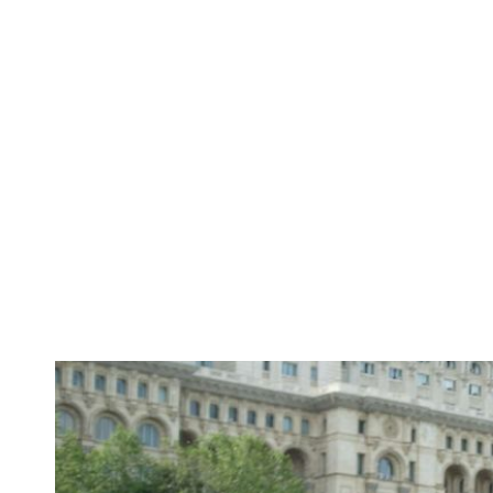
Dintre o sută d
de r