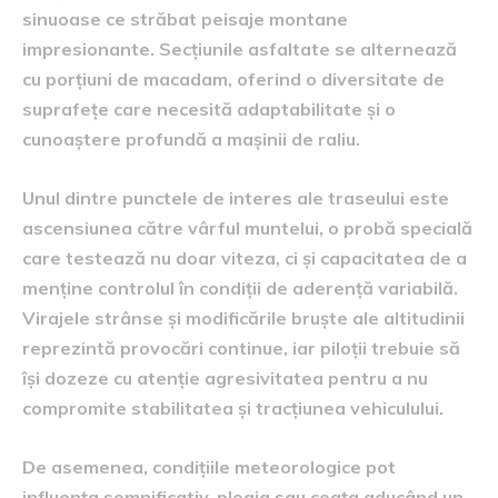
sinuoase ce străbat peisaje montane
impresionante. Secțiunile asfaltate se alternează
cu porțiuni de macadam, oferind o diversitate de
suprafețe care necesită adaptabilitate și o
cunoaștere profundă a mașinii de raliu.
Unul dintre punctele de interes ale traseului este
ascensiunea către vârful muntelui, o probă specială
care testează nu doar viteza, ci și capacitatea de a
menține controlul în condiții de aderență variabilă.
Virajele strânse și modificările bruște ale altitudinii
reprezintă provocări continue, iar piloții trebuie să
își dozeze cu atenție agresivitatea pentru a nu
compromite stabilitatea și tracțiunea vehiculului.
De asemenea, condițiile meteorologice pot
influența semnificativ, ploaia sau ceața aducând un