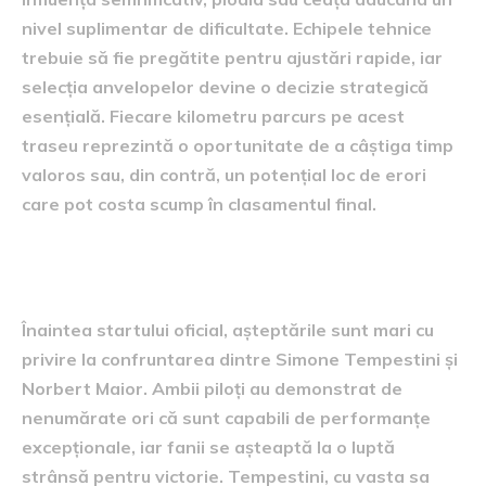
nivel suplimentar de dificultate. Echipele tehnice
trebuie să fie pregătite pentru ajustări rapide, iar
selecția anvelopelor devine o decizie strategică
esențială. Fiecare kilometru parcurs pe acest
traseu reprezintă o oportunitate de a câștiga timp
valoros sau, din contră, un potențial loc de erori
care pot costa scump în clasamentul final.
așteptări și pronosticuri
Înaintea startului oficial, așteptările sunt mari cu
privire la confruntarea dintre Simone Tempestini și
Norbert Maior. Ambii piloți au demonstrat de
nenumărate ori că sunt capabili de performanțe
excepționale, iar fanii se așteaptă la o luptă
strânsă pentru victorie. Tempestini, cu vasta sa