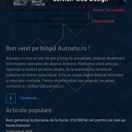
- Ai nevoie de transport aeroport in Anglia? Încearcă
Airport Taxi London
.
Calitate la prețul corect.
- Companie specializata in tranzactionarea de
Criptomonede
si
infrastructura blockchain.
Bun venit pe blogul Autoatu.ro !
Autoatu.ro este un site de știri și blog de actualitate, dedicat diseminării
informațiilor relevante din diverse domenii. Platforma oferă articole,
reportaje și analize pe teme variate, de la evenimente recente la
subiecte de interes specializat. Este un spațiu digital dedicat informării
și educației continue. Pentru orice întrebări sau sugestii, ne puteți
contacta la: contact [at] autoatu.ro
Facebook
Articole populare:
Bani generoși la plecarea de la Dacia: 210.000 lei net pentru cei care au
lucrat benevol.
4 februarie 2026