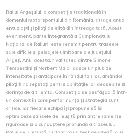
Raliul Argeșului, o competiție tradițională în
domeniul motorsportului din România, atrage anual
entuziaști și piloți de elită din întreaga țară. Acest
eveniment, parte integrantă a Campionatului
Național de Raliuri, este renumit pentru traseele
sale dificile și peisajele uimitoare ale județului
Argeș. Anul acesta, rivalitatea dintre Simone
Tempestini și Norbert Maior aduce un plus de
intensitate și anticipare în rândul fanilor, amândoi
piloți fiind reputați pentru abilitățile lor deosebite și
dorința de a triumfa. Competiția se desfășoară într-
un context în care performanța și strategia sunt
critice, iar fiecare echipă își propune să își
optimizeze șansele de reușită prin antrenamente
riguroase și o cunoaștere profundă a traseului.
Raliul se prezintă nu doar ca un test de viteză, ci și