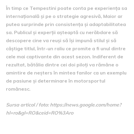
În timp ce Tempestini poate conta pe experiența sa
internațională și pe o strategie agresivă, Maior ar
putea surprinde prin consistența și adaptabilitatea
sa. Publicul și experții așteaptă cu nerăbdare să
descopere cine va reuși să își impună stilul și să
câștige titlul, într-un raliu ce promite a fi unul dintre
cele mai captivante din acest sezon. Indiferent de
rezultat, bătălia dintre cei doi piloți va rămâne o
amintire de neșters în mintea fanilor ca un exemplu
de pasiune și determinare în motorsportul
românesc.
Sursa articol / foto: https://news.google.com/home?
hl=ro&gl=RO&ceid=RO%3Aro