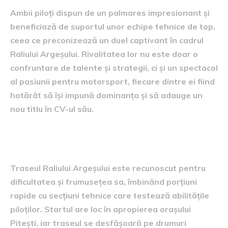
Ambii piloți dispun de un palmares impresionant și
beneficiază de suportul unor echipe tehnice de top,
ceea ce preconizează un duel captivant în cadrul
Raliului Argeșului. Rivalitatea lor nu este doar o
confruntare de talente și strategii, ci și un spectacol
al pasiunii pentru motorsport, fiecare dintre ei fiind
hotărât să își impună dominanța și să adauge un
nou titlu în CV-ul său.
traseul raliului
Traseul Raliului Argeșului este recunoscut pentru
dificultatea și frumusețea sa, îmbinând porțiuni
rapide cu secțiuni tehnice care testează abilitățile
piloților. Startul are loc în apropierea orașului
Pitești, iar traseul se desfășoară pe drumuri