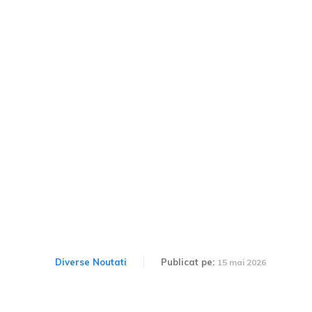
Duel la vârf în Raliul
Argeșului: Simone
Tempestini și Norbert
Maior se luptă pentru
câștig
Diverse Noutati
Publicat pe:
15 mai 2026