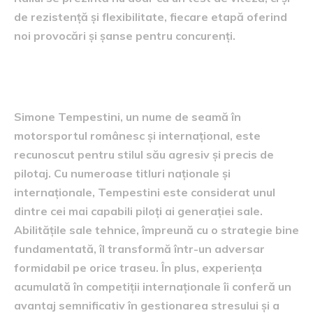
de rezistență și flexibilitate, fiecare etapă oferind
noi provocări și șanse pentru concurenți.
profilul concurenților
Simone Tempestini, un nume de seamă în
motorsportul românesc și internațional, este
recunoscut pentru stilul său agresiv și precis de
pilotaj. Cu numeroase titluri naționale și
internaționale, Tempestini este considerat unul
dintre cei mai capabili piloți ai generației sale.
Abilitățile sale tehnice, împreună cu o strategie bine
fundamentată, îl transformă într-un adversar
formidabil pe orice traseu. În plus, experiența
acumulată în competiții internaționale îi conferă un
avantaj semnificativ în gestionarea stresului și a