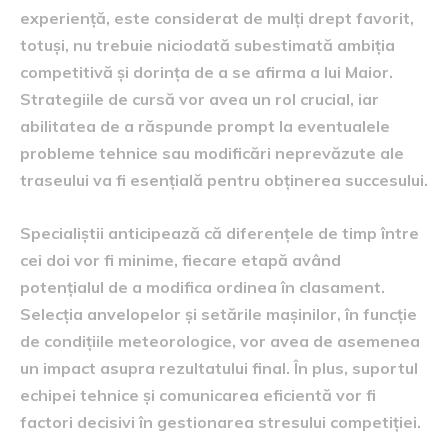
experiență, este considerat de mulți drept favorit,
totuși, nu trebuie niciodată subestimată ambiția
competitivă și dorința de a se afirma a lui Maior.
Strategiile de cursă vor avea un rol crucial, iar
abilitatea de a răspunde prompt la eventualele
probleme tehnice sau modificări neprevăzute ale
traseului va fi esențială pentru obținerea succesului.
Specialiștii anticipează că diferențele de timp între
cei doi vor fi minime, fiecare etapă având
potențialul de a modifica ordinea în clasament.
Selecția anvelopelor și setările mașinilor, în funcție
de condițiile meteorologice, vor avea de asemenea
un impact asupra rezultatului final. În plus, suportul
echipei tehnice și comunicarea eficientă vor fi
factori decisivi în gestionarea stresului competiției.