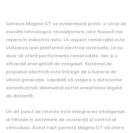
Magma GT
Genesis Magma GT se evidențiază printr-o serie de
inovații tehnologice revoluționare care fixează noi
repere în industria auto. Un aspect remarcabil este
utilizarea unei platforme electrice avansate, ce nu
doar că oferă performanțe remarcabile, dar și o
eficiență energetică de neegalat. Sistemul de
propulsie electrică este întregit de o baterie de
ultimă generație, capabilă să asigure o autonomie
semnificativă, diminuând astfel anxietatea legată
de distanță.
Un alt punct de interes este integrarea inteligenței
artificiale în sistemele de asistență și control al
vehiculului. Acest fapt permite Magma GT să ofere