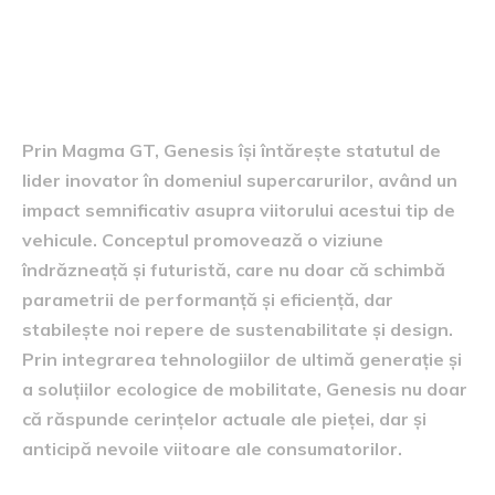
Influența asupra viitorului
supercarurilor Genesis
Prin Magma GT, Genesis își întărește statutul de
lider inovator în domeniul supercarurilor, având un
impact semnificativ asupra viitorului acestui tip de
vehicule. Conceptul promovează o viziune
îndrăzneață și futuristă, care nu doar că schimbă
parametrii de performanță și eficiență, dar
stabilește noi repere de sustenabilitate și design.
Prin integrarea tehnologiilor de ultimă generație și
a soluțiilor ecologice de mobilitate, Genesis nu doar
că răspunde cerințelor actuale ale pieței, dar și
anticipă nevoile viitoare ale consumatorilor.