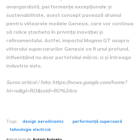
avangardistă, performanțe excepționale și
sustenabilitate, acest concept pavează drumul
pentru viitoarele modele Genesis, care vor continua
să ridice ștacheta în privința inovației și
rafinamentului. Astfel, impactul Magma GT asupra
viitorului supercarurilor Genesis va fi unul profund,
influențând nu doar portofoliul mărcii, ci și întreaga
industrie auto.
Sursa articol / foto: https://news.google.com/home?
hl=ro&gl=RO&ceid=RO%3Aro
Tags:
design aerodinamic
performanță superioară
tehnologie electrică
Articol scris de:
Autorii Autoatu