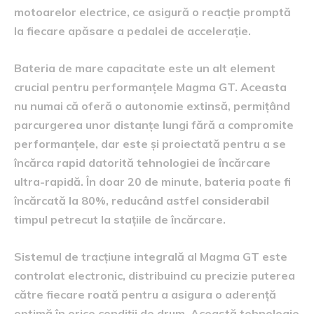
motoarelor electrice, ce asigură o reacție promptă
la fiecare apăsare a pedalei de accelerație.
Bateria de mare capacitate este un alt element
crucial pentru performanțele Magma GT. Aceasta
nu numai că oferă o autonomie extinsă, permițând
parcurgerea unor distanțe lungi fără a compromite
performanțele, dar este și proiectată pentru a se
încărca rapid datorită tehnologiei de încărcare
ultra-rapidă. În doar 20 de minute, bateria poate fi
încărcată la 80%, reducând astfel considerabil
timpul petrecut la stațiile de încărcare.
Sistemul de tracțiune integrală al Magma GT este
controlat electronic, distribuind cu precizie puterea
către fiecare roată pentru a asigura o aderență
optimă în orice condiții de drum. Această tehnologie