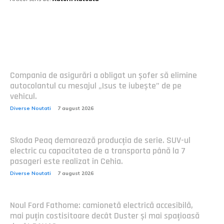
Postari fresh:
Compania de asigurări a obligat un șofer să elimine
autocolantul cu mesajul „Isus te iubește” de pe
vehicul.
Diverse Noutati
7 august 2026
Skoda Peaq demarează producția de serie. SUV-ul
electric cu capacitatea de a transporta până la 7
pasageri este realizat în Cehia.
Diverse Noutati
7 august 2026
Noul Ford Fathome: camionetă electrică accesibilă,
mai puțin costisitoare decât Duster și mai spațioasă