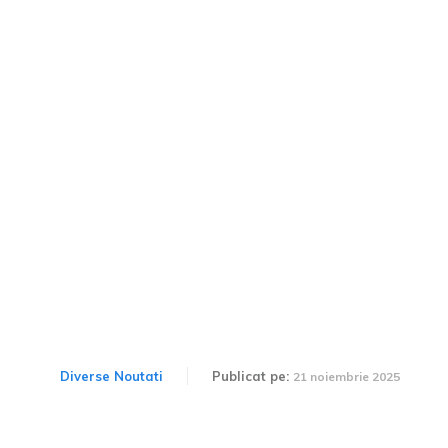
Genesis dezvăluie Magma
GT: Conceptul ce
pregătește drumul spre un
supercar de producție în
serie
Diverse Noutati
Publicat pe:
21 noiembrie 2025