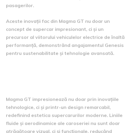
pasagerilor.
Aceste inovații fac din Magma GT nu doar un
concept de supercar impresionant, ci și un
precursor al viitorului vehiculelor electrice de înaltă
performanță, demonstrând angajamentul Genesis
pentru sustenabilitate și tehnologie avansată.
Estetica și designul Magma
GT
Magma GT impresionează nu doar prin inovațiile
tehnologice, ci și printr-un design remarcabil,
redefinind estetica supercarurilor moderne. Liniile
fluide și aerodinamice ale caroseriei nu sunt doar
atrăgătoare vizual, ci și funcționale, reducând