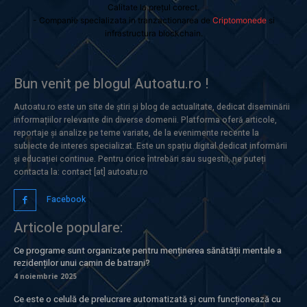
Calitate la prețul corect.
- Companie specializata in tranzactionarea de
Criptomonede
si
infrastructura blockchain.
Bun venit pe blogul Autoatu.ro !
Autoatu.ro este un site de știri și blog de actualitate, dedicat diseminării
informațiilor relevante din diverse domenii. Platforma oferă articole,
reportaje și analize pe teme variate, de la evenimente recente la
subiecte de interes specializat. Este un spațiu digital dedicat informării
și educației continue. Pentru orice întrebări sau sugestii, ne puteți
contacta la: contact [at] autoatu.ro
Facebook
Articole populare:
Ce programe sunt organizate pentru menținerea sănătății mentale a
rezidenților unui camin de batrani?
4 noiembrie 2025
Ce este o celulă de prelucrare automatizată și cum funcționează cu