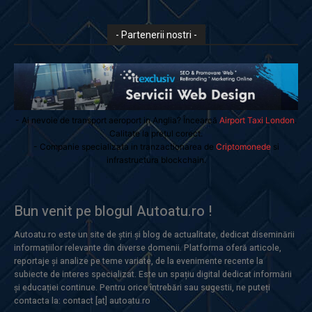
- Partenerii nostri -
- Ai nevoie de transport aeroport in Anglia? Încearcă
Airport Taxi London
.
Calitate la prețul corect.
- Companie specializata in tranzactionarea de
Criptomonede
si
infrastructura blockchain.
Bun venit pe blogul Autoatu.ro !
Autoatu.ro este un site de știri și blog de actualitate, dedicat diseminării
informațiilor relevante din diverse domenii. Platforma oferă articole,
reportaje și analize pe teme variate, de la evenimente recente la
subiecte de interes specializat. Este un spațiu digital dedicat informării
și educației continue. Pentru orice întrebări sau sugestii, ne puteți
contacta la: contact [at] autoatu.ro