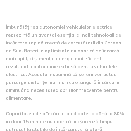
Influenta asupra autonomiei
vehiculelor electrice
Îmbunătățirea autonomiei vehiculelor electrice
reprezintă un avantaj esențial al noii tehnologii de
încărcare rapidă creată de cercetătorii din Coreea
de Sud. Bateriile optimizate nu doar că se încarcă
mai rapid, ci și mențin energia mai eficient,
rezultând o autonomie extinsă pentru vehiculele
electrice. Aceasta înseamnă că șoferii vor putea
parcurge distanțe mai mari cu o singură încărcare,
diminuând necesitatea opririlor frecvente pentru
alimentare.
Capacitatea de a încărca rapid bateria până la 80%
în doar 15 minute nu doar că micșorează timpul
petrecut la stațiile de încărcare, ci și oferă