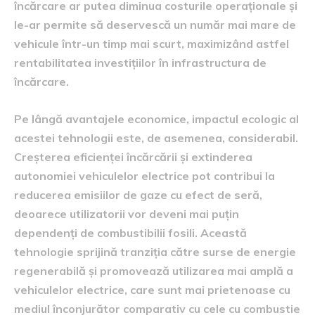
încărcare ar putea diminua costurile operaționale și
le-ar permite să deservescă un număr mai mare de
vehicule într-un timp mai scurt, maximizând astfel
rentabilitatea investițiilor în infrastructura de
încărcare.
Pe lângă avantajele economice, impactul ecologic al
acestei tehnologii este, de asemenea, considerabil.
Creșterea eficienței încărcării și extinderea
autonomiei vehiculelor electrice pot contribui la
reducerea emisiilor de gaze cu efect de seră,
deoarece utilizatorii vor deveni mai puțin
dependenți de combustibilii fosili. Această
tehnologie sprijină tranziția către surse de energie
regenerabilă și promovează utilizarea mai amplă a
vehiculelor electrice, care sunt mai prietenoase cu
mediul înconjurător comparativ cu cele cu combustie