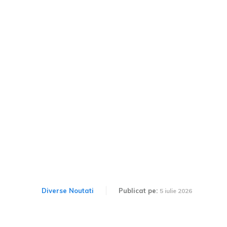
Încărcarea vehiculelor
electrice ar putea fi
accelerată: Inovația
coreeană care transformă
acumulatorii EV-urilor
Diverse Noutati
Publicat pe:
5 iulie 2026