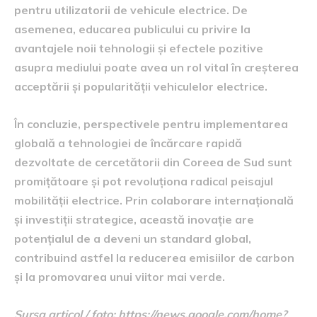
pentru utilizatorii de vehicule electrice. De
asemenea, educarea publicului cu privire la
avantajele noii tehnologii și efectele pozitive
asupra mediului poate avea un rol vital în creșterea
acceptării și popularității vehiculelor electrice.
În concluzie, perspectivele pentru implementarea
globală a tehnologiei de încărcare rapidă
dezvoltate de cercetătorii din Coreea de Sud sunt
promițătoare și pot revoluționa radical peisajul
mobilității electrice. Prin colaborare internațională
și investiții strategice, această inovație are
potențialul de a deveni un standard global,
contribuind astfel la reducerea emisiilor de carbon
și la promovarea unui viitor mai verde.
Sursa articol / foto: https://news.google.com/home?