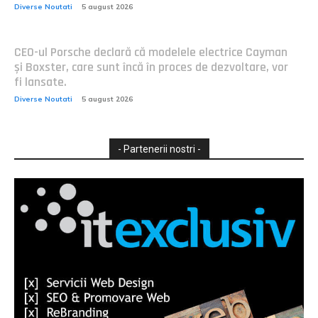
Diverse Noutati
5 august 2026
CEO-ul Porsche declară că modelele electrice Cayman
și Boxster, care sunt încă în proces de dezvoltare, vor
fi lansate.
Diverse Noutati
5 august 2026
- Partenerii nostri -