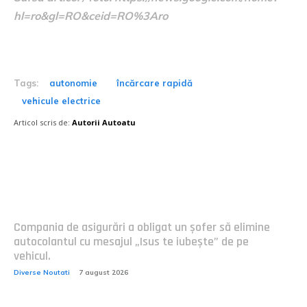
hl=ro&gl=RO&ceid=RO%3Aro
Tags:
autonomie
încărcare rapidă
vehicule electrice
Articol scris de:
Autorii Autoatu
Postari fresh:
Compania de asigurări a obligat un șofer să elimine
autocolantul cu mesajul „Isus te iubește” de pe
vehicul.
Diverse Noutati
7 august 2026