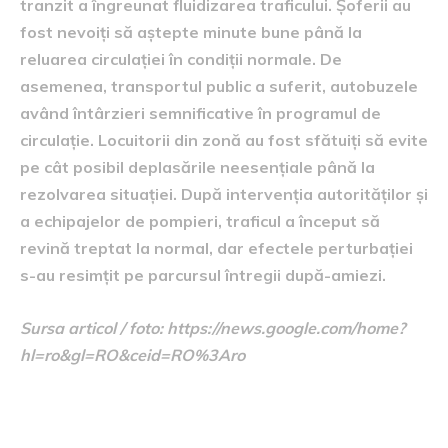
tranzit a îngreunat fluidizarea traficului. Șoferii au
fost nevoiți să aștepte minute bune până la
reluarea circulației în condiții normale. De
asemenea, transportul public a suferit, autobuzele
având întârzieri semnificative în programul de
circulație. Locuitorii din zonă au fost sfătuiți să evite
pe cât posibil deplasările neesențiale până la
rezolvarea situației. După intervenția autorităților și
a echipajelor de pompieri, traficul a început să
revină treptat la normal, dar efectele perturbației
s-au resimțit pe parcursul întregii după-amiezi.
Sursa articol / foto: https://news.google.com/home?
hl=ro&gl=RO&ceid=RO%3Aro