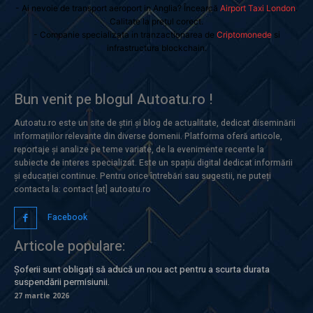
- Ai nevoie de transport aeroport in Anglia? Încearcă
Airport Taxi London
.
Calitate la prețul corect.
- Companie specializata in tranzactionarea de
Criptomonede
si
infrastructura blockchain.
Bun venit pe blogul Autoatu.ro !
Autoatu.ro este un site de știri și blog de actualitate, dedicat diseminării
informațiilor relevante din diverse domenii. Platforma oferă articole,
reportaje și analize pe teme variate, de la evenimente recente la
subiecte de interes specializat. Este un spațiu digital dedicat informării
și educației continue. Pentru orice întrebări sau sugestii, ne puteți
contacta la: contact [at] autoatu.ro
Facebook
Articole populare:
Șoferii sunt obligați să aducă un nou act pentru a scurta durata
suspendării permisiunii.
27 martie 2026