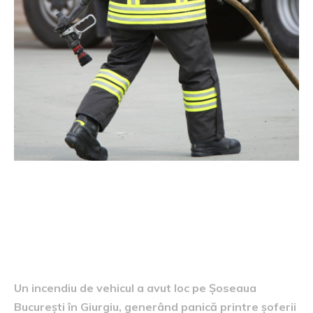
Informații despre incident
Un incendiu de vehicul a avut loc pe Șoseaua
București în Giurgiu, generând panică printre șoferii