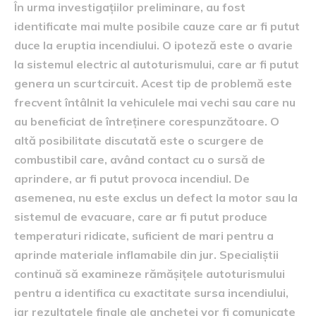
În urma investigațiilor preliminare, au fost
identificate mai multe posibile cauze care ar fi putut
duce la eruptia incendiului. O ipoteză este o avarie
la sistemul electric al autoturismului, care ar fi putut
genera un scurtcircuit. Acest tip de problemă este
frecvent întâlnit la vehiculele mai vechi sau care nu
au beneficiat de întreținere corespunzătoare. O
altă posibilitate discutată este o scurgere de
combustibil care, având contact cu o sursă de
aprindere, ar fi putut provoca incendiul. De
asemenea, nu este exclus un defect la motor sau la
sistemul de evacuare, care ar fi putut produce
temperaturi ridicate, suficient de mari pentru a
aprinde materiale inflamabile din jur. Specialiștii
continuă să examineze rămășițele autoturismului
pentru a identifica cu exactitate sursa incendiului,
iar rezultatele finale ale anchetei vor fi comunicate