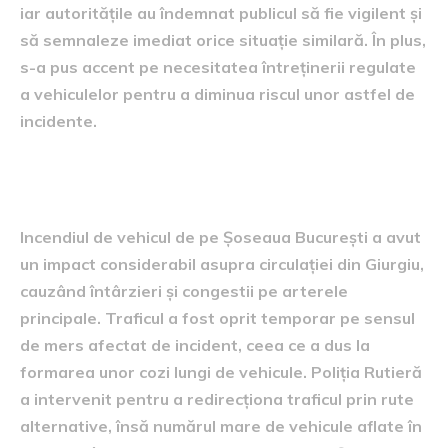
iar autoritățile au îndemnat publicul să fie vigilent și
să semnaleze imediat orice situație similară. În plus,
s-a pus accent pe necesitatea întreținerii regulate
a vehiculelor pentru a diminua riscul unor astfel de
incidente.
Impactul asupra circulației
Incendiul de vehicul de pe Șoseaua București a avut
un impact considerabil asupra circulației din Giurgiu,
cauzând întârzieri și congestii pe arterele
principale. Traficul a fost oprit temporar pe sensul
de mers afectat de incident, ceea ce a dus la
formarea unor cozi lungi de vehicule. Poliția Rutieră
a intervenit pentru a redirecționa traficul prin rute
alternative, însă numărul mare de vehicule aflate în