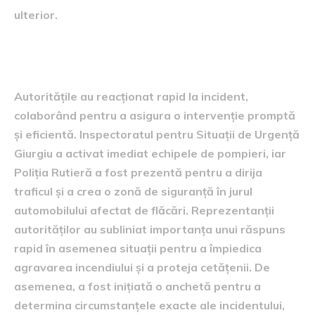
ulterior.
Răspunsul autorităților
Autoritățile au reacționat rapid la incident,
colaborând pentru a asigura o intervenție promptă
și eficientă. Inspectoratul pentru Situații de Urgență
Giurgiu a activat imediat echipele de pompieri, iar
Poliția Rutieră a fost prezentă pentru a dirija
traficul și a crea o zonă de siguranță în jurul
automobilului afectat de flăcări. Reprezentanții
autorităților au subliniat importanța unui răspuns
rapid în asemenea situații pentru a împiedica
agravarea incendiului și a proteja cetățenii. De
asemenea, a fost inițiată o anchetă pentru a
determina circumstanțele exacte ale incidentului,