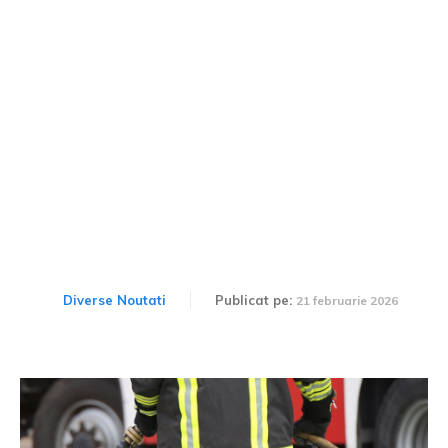
Incendiu de vehicul pe
Șoseaua București în
Giurgiu
Diverse Noutati
Publicat pe:
21 februarie 2026