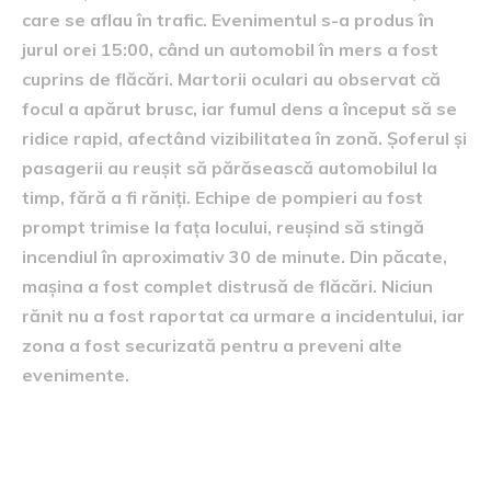
care se aflau în trafic. Evenimentul s-a produs în
jurul orei 15:00, când un automobil în mers a fost
cuprins de flăcări. Martorii oculari au observat că
focul a apărut brusc, iar fumul dens a început să se
ridice rapid, afectând vizibilitatea în zonă. Șoferul și
pasagerii au reușit să părăsească automobilul la
timp, fără a fi răniți. Echipe de pompieri au fost
prompt trimise la fața locului, reușind să stingă
incendiul în aproximativ 30 de minute. Din păcate,
mașina a fost complet distrusă de flăcări. Niciun
rănit nu a fost raportat ca urmare a incidentului, iar
zona a fost securizată pentru a preveni alte
evenimente.
Posibile cauze ale incendiului