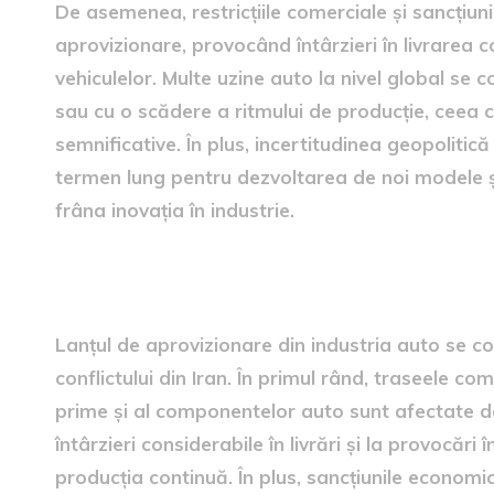
De asemenea, restricțiile comerciale și sancțiunil
aprovizionare, provocând întârzieri în livrare
vehiculelor. Multe uzine auto la nivel global se 
sau cu o scădere a ritmului de producție, ceea
semnificative. În plus, incertitudinea geopolitică
termen lung pentru dezvoltarea de noi modele și
frâna inovația în industrie.
Provocări în lanțul de aprov
Lanțul de aprovizionare din industria auto se c
conflictului din Iran. În primul rând, traseele co
prime și al componentelor auto sunt afectate d
întârzieri considerabile în livrări și la provocăr
producția continuă. În plus, sancțiunile econom