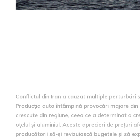
Influența conflictului asupr
Conflictul din Iran a cauzat multiple perturbări 
Producția auto întâmpină provocări majore din cau
crescute din regiune, ceea ce a determinat o cr
oțelul și aluminiul. Aceste aprecieri de prețuri 
producătorii să-și revizuiască bugetele și să exp