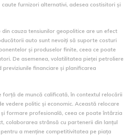
caute furnizori alternativi, adesea costisitori și
e din cauza tensiunilor geopolitice are un efect
roducătorii auto sunt nevoiți să suporte costuri
onentelor și produselor finite, ceea ce poate
tori. De asemenea, volatilitatea pieței petroliere
previziunile financiare și planificarea
 forță de muncă calificată, în contextul relocării
 de vedere politic și economic. Această relocare
ă și formare profesională, ceea ce poate întârzia
xt, colaborarea strânsă cu partenerii din lanțul
le pentru a menține competitivitatea pe piața