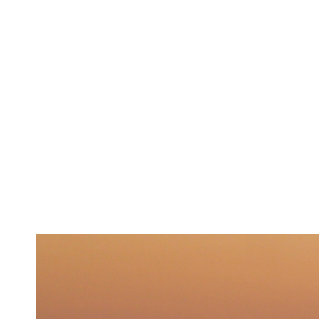
Industria auto
p