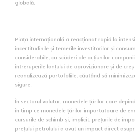
globală.
Reacția piețelor internațion
Piața internațională a reacționat rapid la intensi
incertitudinile și temerile investitorilor și consu
considerabile, cu scăderi ale acțiunilor companiil
întreruperile lanțului de aprovizionare și de creșt
reanalizează portofoliile, căutând să minimizeze
sigure.
În sectorul valutar, monedele țărilor care depin
în timp ce monedele țărilor importatoare de ene
cursurile de schimb și, implicit, prețurile de im
prețului petrolului a avut un impact direct asupr