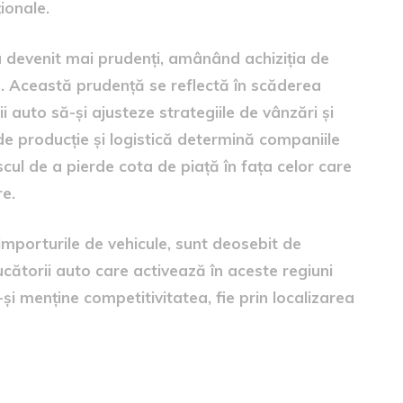
ționale.
au devenit mai prudenți, amânând achiziția de
ce. Această prudență se reflectă în scăderea
i auto să-și ajusteze strategiile de vânzări și
 de producție și logistică determină companiile
riscul de a pierde cota de piață în fața celor care
re.
importurile de vehicule, sunt deosebit de
ucătorii auto care activează în aceste regiuni
și menține competitivitatea, fie prin localizarea
oducătorilor auto