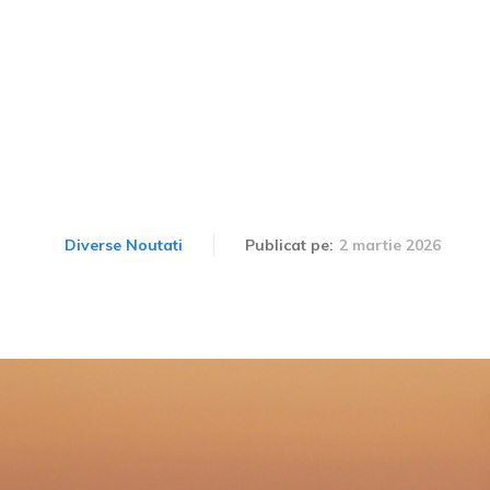
 ar putea să întâmpine o
ricina conflictului din Ira
2 martie 2026
Diverse Noutati
Publicat pe: