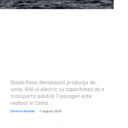
Postari fresh:
Skoda Peaq demarează producția de
serie. SUV-ul electric cu capacitatea de a
transporta până la 7 pasageri este
realizat în Cehia.
Diverse Noutati
7 august 2026