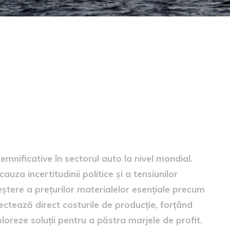
a producției auto
semnificative în sectorul auto la nivel mondial.
za incertitudinii politice și a tensiunilor
eștere a prețurilor materialelor esențiale precum
afectează direct costurile de producție, forțând
loreze soluții pentru a păstra marjele de profit.