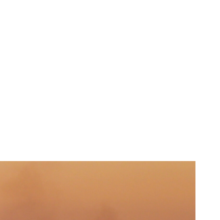
 nouă criză din
n.