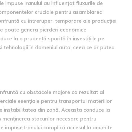
e impuse Iranului au influențat fluxurile de
a componentelor cruciale pentru asamblarea
confruntă cu întreruperi temporare ale producției
 ce poate genera pierderi economice
 duce la o prudență sporită în investițiile pe
 tehnologii în domeniul auto, ceea ce ar putea
izionare
onfruntă cu obstacole majore ca rezultat al
merciale esențiale pentru transportul materiilor
e instabilitatea din zonă. Aceasta conduce la
i în menținerea stocurilor necesare pentru
ice impuse Iranului complică accesul la anumite