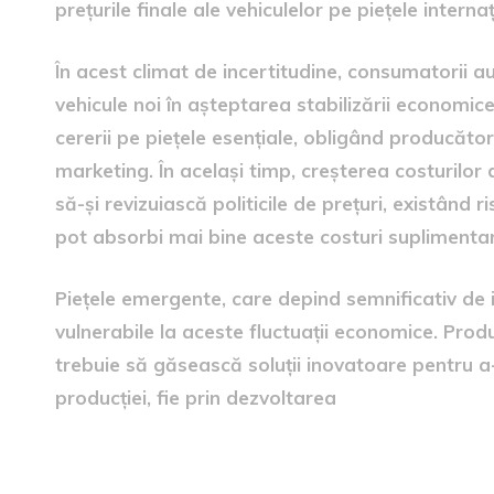
prețurile finale ale vehiculelor pe piețele interna
În acest climat de incertitudine, consumatorii 
vehicule noi în așteptarea stabilizării economi
cererii pe piețele esențiale, obligând producători
marketing. În același timp, creșterea costurilor
să-și revizuiască politicile de prețuri, existând 
pot absorbi mai bine aceste costuri suplimenta
Piețele emergente, care depind semnificativ de 
vulnerabile la aceste fluctuații economice. Prod
trebuie să găsească soluții inovatoare pentru a-
producției, fie prin dezvoltarea
Strategii de răspuns ale pr