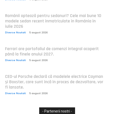
Românii optează pentru sedanuri? Cele mai bune 10
modele sedan recent înmatriculate în România în
iulie 2026
Diverse Noutati
5 august 2026
Ferrari are portofoliul de comenzi integral acoperit
până la finele anului 2027.
Diverse Noutati
5 august 2026
CEO-ul Porsche declară că modelele electrice Cayman
și Boxster, care sunt încă în proces de dezvoltare, vor
fi lansate.
Diverse Noutati
5 august 2026
- Partenerii nostri -