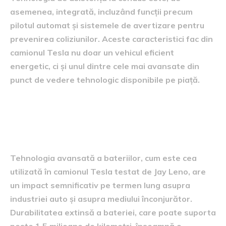
asemenea, integrată, incluzând funcții precum
pilotul automat și sistemele de avertizare pentru
prevenirea coliziunilor. Aceste caracteristici fac din
camionul Tesla nu doar un vehicul eficient
energetic, ci și unul dintre cele mai avansate din
punct de vedere tehnologic disponibile pe piață.
impactul tehnologiei bateriilor
pe termen lung
Tehnologia avansată a bateriilor, cum este cea
utilizată în camionul Tesla testat de Jay Leno, are
un impact semnificativ pe termen lung asupra
industriei auto și asupra mediului înconjurător.
Durabilitatea extinsă a bateriei, care poate suporta
peste 1,5 milioane de kilometri, înseamnă o