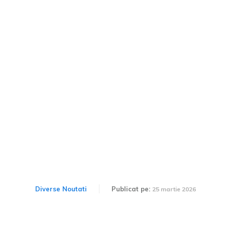
Jay Leno pune la încercare
camionul Tesla dotat cu o
baterie ce rezistă mai mult
de 1,5 milioane de
kilometri.
Diverse Noutati
Publicat pe:
25 martie 2026