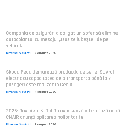
Postari fresh:
Compania de asigurări a obligat un șofer să elimine
autocolantul cu mesajul „Isus te iubește” de pe
vehicul.
Diverse Noutati
7 august 2026
Skoda Peaq demarează producția de serie. SUV-ul
electric cu capacitatea de a transporta până la 7
pasageri este realizat în Cehia.
Diverse Noutati
7 august 2026
2026: Rovinieta și TollRo avansează într-o fază nouă.
CNAIR anunță aplicarea noilor tarife.
Diverse Noutati
7 august 2026