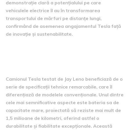
demonstrație clară a potențialului pe care
vehiculele electrice îl au în transformarea
transportului de mărfuri pe distanțe lungi,
confirmând de asemenea angajamentul Tesla față
de inovație și sustenabilitate.
specificațiile tehnice ale
camionului Tesla
Camionul Tesla testat de Jay Leno beneficiază de o
serie de specificații tehnice remarcabile, care îl
diferențiază de modelele convenționale. Unul dintre
cele mai semnificative aspecte este bateria sa de
capacitate mare, proiectată să reziste mai mult de
1,5 milioane de kilometri, oferind astfel o
durabilitate și fiabilitate excepționale. Această