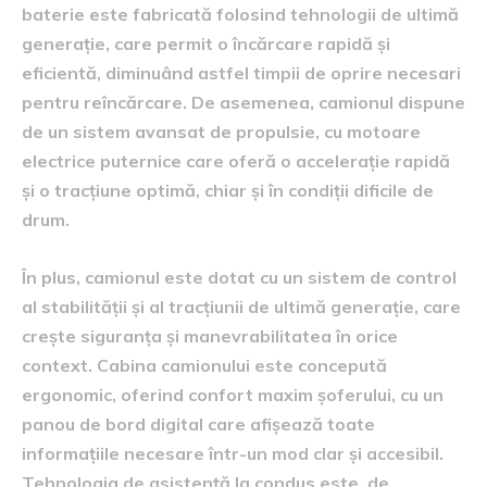
baterie este fabricată folosind tehnologii de ultimă
generație, care permit o încărcare rapidă și
eficientă, diminuând astfel timpii de oprire necesari
pentru reîncărcare. De asemenea, camionul dispune
de un sistem avansat de propulsie, cu motoare
electrice puternice care oferă o accelerație rapidă
și o tracțiune optimă, chiar și în condiții dificile de
drum.
În plus, camionul este dotat cu un sistem de control
al stabilității și al tracțiunii de ultimă generație, care
crește siguranța și manevrabilitatea în orice
context. Cabina camionului este concepută
ergonomic, oferind confort maxim șoferului, cu un
panou de bord digital care afișează toate
informațiile necesare într-un mod clar și accesibil.
Tehnologia de asistență la condus este, de