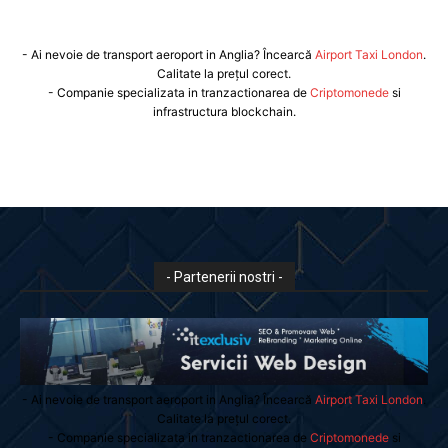
- Ai nevoie de transport aeroport in Anglia? Încearcă
Airport Taxi London
.
Calitate la prețul corect.
- Companie specializata in tranzactionarea de
Criptomonede
si
infrastructura blockchain.
- Partenerii nostri -
- Ai nevoie de transport aeroport in Anglia? Încearcă
Airport Taxi London
.
Calitate la prețul corect.
- Companie specializata in tranzactionarea de
Criptomonede
si