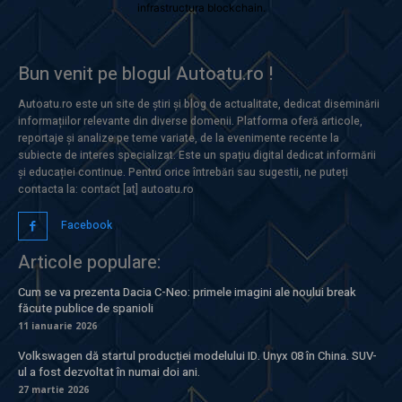
infrastructura blockchain.
Bun venit pe blogul Autoatu.ro !
Autoatu.ro este un site de știri și blog de actualitate, dedicat diseminării
informațiilor relevante din diverse domenii. Platforma oferă articole,
reportaje și analize pe teme variate, de la evenimente recente la
subiecte de interes specializat. Este un spațiu digital dedicat informării
și educației continue. Pentru orice întrebări sau sugestii, ne puteți
contacta la: contact [at] autoatu.ro
Facebook
Articole populare:
Cum se va prezenta Dacia C-Neo: primele imagini ale noului break
făcute publice de spanioli
11 ianuarie 2026
Volkswagen dă startul producției modelului ID. Unyx 08 în China. SUV-
ul a fost dezvoltat în numai doi ani.
27 martie 2026