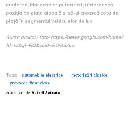
modernă, Maserati ar putea să își întărească
poziția pe piața globală și să-și crească cota de
piață în segmentul vehiculelor de lux.
Sursa articol / foto: https://news.google.com/home?
hl=ro&gl=RO&ceid=RO%3Aro
Tags:
automobile electrice
motorizări clasice
provocări financiare
Articol scris de:
Autorii Autoatu
Postari fresh: