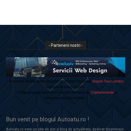
- Partenerii nostri -
- Ai nevoie de transport aeroport in Anglia? Încearcă
Airport Taxi London
.
Calitate la prețul corect.
- Companie specializata in tranzactionarea de
Criptomonede
si
infrastructura blockchain.
Bun venit pe blogul Autoatu.ro !
Autoatu.ro este un site de știri și blog de actualitate, dedicat diseminării