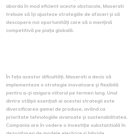
aborda în mod eficient aceste obstacole, Maserati
trebuie să își ajusteze strategiile de afaceri și să
descopere noi oportunități care să o mențină
competitivă pe piața globală.
Planul strategic Maserati
pentru viitor
În fața acestor dificultăți, Maserati a decis să
implementeze o strategie inovatoare și flexibilă
pentru a-și asigura viitorul pe termen lung. Unul
dintre stâlpii esențiali ai acestei strategii este
diversificarea gamei de produse, având ca
prioritate tehnologiile avansate și sustenabilitatea.
Compania are în vedere o investiție substantială în
dezvoltarea de modele electrice și hibride,