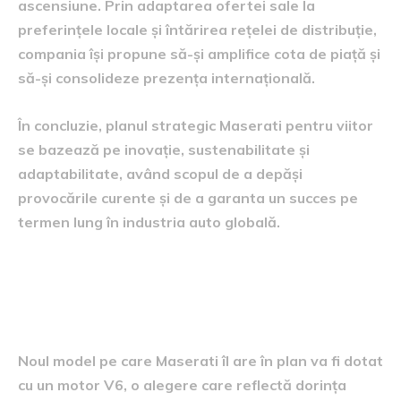
ascensiune. Prin adaptarea ofertei sale la
preferințele locale și întărirea rețelei de distribuție,
compania își propune să-și amplifice cota de piață și
să-și consolideze prezența internațională.
În concluzie, planul strategic Maserati pentru viitor
se bazează pe inovație, sustenabilitate și
adaptabilitate, având scopul de a depăși
provocările curente și de a garanta un succes pe
termen lung în industria auto globală.
Aspecte tehnice ale noului
model
Noul model pe care Maserati îl are în plan va fi dotat
cu un motor V6, o alegere care reflectă dorința