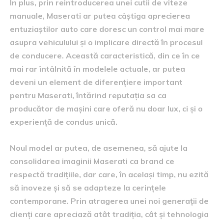
În plus, prin reintroducerea unei cutii de viteze
manuale, Maserati ar putea câștiga aprecierea
entuziaștilor auto care doresc un control mai mare
asupra vehiculului și o implicare directă în procesul
de conducere. Această caracteristică, din ce în ce
mai rar întâlnită în modelele actuale, ar putea
deveni un element de diferențiere important
pentru Maserati, întărind reputația sa ca
producător de mașini care oferă nu doar lux, ci și o
experiență de condus unică.
Noul model ar putea, de asemenea, să ajute la
consolidarea imaginii Maserati ca brand ce
respectă tradițiile, dar care, în același timp, nu ezită
să inoveze și să se adapteze la cerințele
contemporane. Prin atragerea unei noi generații de
clienți care apreciază atât tradiția, cât și tehnologia