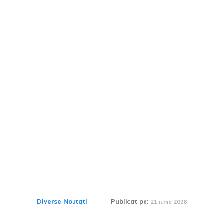
Maserati ia în considerare
introducerea unui model
echipat cu motor V6 și
transmisie manuală, în
contextul dificultăților
financiare.
Diverse Noutati
Publicat pe:
21 iunie 2026