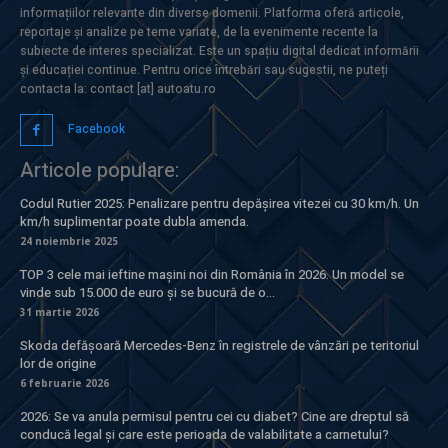
informațiilor relevante din diverse domenii. Platforma oferă articole,
reportaje și analize pe teme variate, de la evenimente recente la
subiecte de interes specializat. Este un spațiu digital dedicat informării
și educației continue. Pentru orice întrebări sau sugestii, ne puteți
contacta la: contact [at] autoatu.ro
Facebook
Articole populare:
Codul Rutier 2025: Penalizare pentru depășirea vitezei cu 30 km/h. Un
km/h suplimentar poate dubla amenda.
24 noiembrie 2025
TOP 3 cele mai ieftine mașini noi din România în 2026. Un model se
vinde sub 15.000 de euro și se bucură de o...
31 martie 2026
Skoda defășoară Mercedes-Benz în registrele de vânzări pe teritoriul
lor de origine
6 februarie 2026
2026: Se va anula permisul pentru cei cu diabet? Cine are dreptul să
conducă legal și care este perioada de valabilitate a carnetului?