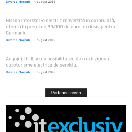
Diverse Noutati
4 august 2026
Nissan Interstar-e electric convertită în autorulotă,
oferită la prețul de 89.000 de euro, exclusiv pentru
Germania.
Diverse Noutati
3 august 2026
Angajații Lidl nu au posibilitatea de a achiziționa
autoturisme electrice de serviciu.
Diverse Noutati
3 august 2026
- Partenerii nostri -