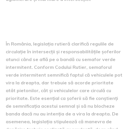
Reglementări rutiere
relevante
În România, legislația rutieră clarifică regulile de
circulație în intersecții și responsabilitățile șoferilor
atunci când se află pe o bandă cu semafor verde
intermitent. Conform Codului Rutier, semaforul
verde intermitent semnifică faptul că vehiculele pot
vira la dreapta, dar trebuie să acorde prioritate
atât pietonilor, cât și vehiculelor care circulă cu
prioritate. Este esențial ca șoferii să fie conștienți
de semnificația acestui semnal și să nu blocheze
banda dacă nu au intenția de a vira la dreapta. De
asemenea, legislația stipulează că manevra de