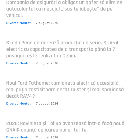
Compania de asigurări a obligat un șofer să elimine
autocolantul cu mesajul „Isus te iubește” de pe
vehicul.
Diverse Noutati
7 august 2026
Skoda Peaq demarează producția de serie. SUV-ul
electric cu capacitatea de a transporta până la 7
pasageri este realizat în Cehia.
Diverse Noutati
7 august 2026
Noul Ford Fathome: camionetă electrică accesibilă,
mai puțin costisitoare decât Duster și mai spațioasă
decât RAV4?
Diverse Noutati
7 august 2026
2026: Rovinieta și TollRo avansează într-o fază nouă.
CNAIR anunță aplicarea noilor tarife.
Diverse Noutati
7 august 2026