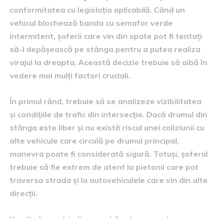
conformitatea cu legislația aplicabilă. Când un
vehicul blochează banda cu semafor verde
intermitent, șoferii care vin din spate pot fi tentați
să-l depășească pe stânga pentru a putea realiza
virajul la dreapta. Această decizie trebuie să aibă în
vedere mai mulți factori cruciali.
În primul rând, trebuie să se analizeze vizibilitatea
și condițiile de trafic din intersecție. Dacă drumul din
stânga este liber și nu există riscul unei coliziunii cu
alte vehicule care circulă pe drumul principal,
manevra poate fi considerată sigură. Totuși, șoferul
trebuie să fie extrem de atent la pietonii care pot
traversa strada și la autovehiculele care vin din alte
direcții.