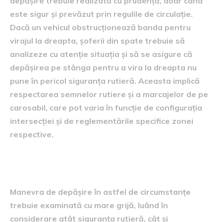
depășire trebuie realizată cu prudență, doar când
este sigur și prevăzut prin regulile de circulație.
Dacă un vehicul obstrucționează banda pentru
virajul la dreapta, șoferii din spate trebuie să
analizeze cu atenție situația și să se asigure că
depășirea pe stânga pentru a vira la dreapta nu
pune în pericol siguranța rutieră. Aceasta implică
respectarea semnelor rutiere și a marcajelor de pe
carosabil, care pot varia în funcție de configurația
intersecției și de reglementările specifice zonei
respective.
Analiza manevrei de depășire
Manevra de depășire în astfel de circumstanțe
trebuie examinată cu mare grijă, luând în
considerare atât siguranța rutieră, cât și