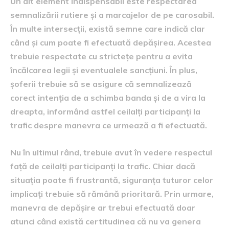
Un alt element indispensabil este respectarea
semnalizării rutiere și a marcajelor de pe carosabil.
În multe intersecții, există semne care indică clar
când și cum poate fi efectuată depășirea. Acestea
trebuie respectate cu strictețe pentru a evita
încălcarea legii și eventualele sancțiuni. În plus,
șoferii trebuie să se asigure că semnalizează
corect intenția de a schimba banda și de a vira la
dreapta, informând astfel ceilalți participanți la
trafic despre manevra ce urmează a fi efectuată.
Nu în ultimul rând, trebuie avut în vedere respectul
față de ceilalți participanți la trafic. Chiar dacă
situația poate fi frustrantă, siguranța tuturor celor
implicați trebuie să rămână prioritară. Prin urmare,
manevra de depășire ar trebui efectuată doar
atunci când există certitudinea că nu va genera