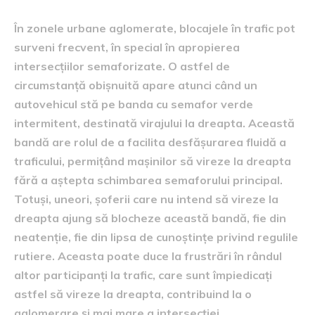
În zonele urbane aglomerate, blocajele în trafic pot
surveni frecvent, în special în apropierea
intersecțiilor semaforizate. O astfel de
circumstanță obișnuită apare atunci când un
autovehicul stă pe banda cu semafor verde
intermitent, destinată virajului la dreapta. Această
bandă are rolul de a facilita desfășurarea fluidă a
traficului, permițând mașinilor să vireze la dreapta
fără a aștepta schimbarea semaforului principal.
Totuși, uneori, șoferii care nu intend să vireze la
dreapta ajung să blocheze această bandă, fie din
neatenție, fie din lipsa de cunoștințe privind regulile
rutiere. Aceasta poate duce la frustrări în rândul
altor participanți la trafic, care sunt împiedicați
astfel să vireze la dreapta, contribuind la o
aglomerare și mai mare a intersecției.