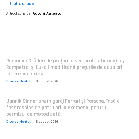
trafic urban
Articol scris de:
Autorii Autoatu
Postari fresh:
România: Scăderi de prețuri în sectorul carburanților,
Rompetrol și Lukoil modificând prețurile de două ori
într-o singură zi.
Diverse Noutati
8 august 2026
Jannik Sinner are în garaj Ferrari și Porsche, însă a
fost respins de patru ori la examenul pentru
permisul de motocicletă.
Diverse Noutati
8 august 2026