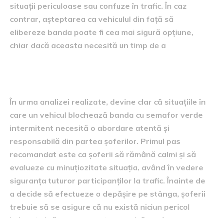
situații periculoase sau confuze în trafic. În caz
contrar, așteptarea ca vehiculul din față să
elibereze banda poate fi cea mai sigură opțiune,
chiar dacă aceasta necesită un timp de a
Concluzii și recomandări
În urma analizei realizate, devine clar că situațiile în
care un vehicul blochează banda cu semafor verde
intermitent necesită o abordare atentă și
responsabilă din partea șoferilor. Primul pas
recomandat este ca șoferii să rămână calmi și să
evalueze cu minuțiozitate situația, având în vedere
siguranța tuturor participanților la trafic. Înainte de
a decide să efectueze o depășire pe stânga, șoferii
trebuie să se asigure că nu există niciun pericol