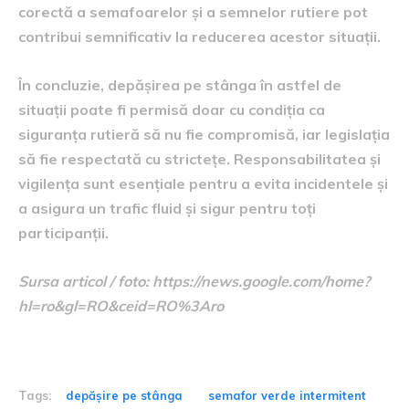
corectă a semafoarelor și a semnelor rutiere pot
contribui semnificativ la reducerea acestor situații.
În concluzie, depășirea pe stânga în astfel de
situații poate fi permisă doar cu condiția ca
siguranța rutieră să nu fie compromisă, iar legislația
să fie respectată cu strictețe. Responsabilitatea și
vigilența sunt esențiale pentru a evita incidentele și
a asigura un trafic fluid și sigur pentru toți
participanții.
Sursa articol / foto: https://news.google.com/home?
hl=ro&gl=RO&ceid=RO%3Aro
Tags:
depășire pe stânga
semafor verde intermitent