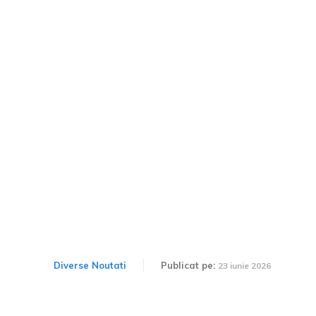
Mașina din față oprește
banda cu semafor verde
clipitor. Depășirea pe
stânga este autorizată
pentru a face dreapta.
Diverse Noutati
Publicat pe:
23 iunie 2026