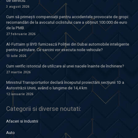
de serviciu.
3 august 2026
Cum să primești compensații pentru accidentele provocate de gropi:
recomandări de la avocatul ciclistului care a obținut 100.000 de euro
de la PMB.
27 februarie 2026
Al-Futtaim și BYD furnizează Poliției din Dubai automobile inteligente
pentru patrulare. Ce sarcini vor executa noile vehicule?
13 iulie 2026
Cum verific istoricul de utilizare al unei nacele înainte de închiriere?
27 martie 2026
Ministrul Transporturilor declară începutul proiectării secțiunii 1D a
Autostrăzii Unirii, având o lungime de 14,4 km
12 ianuarie 2026
Categorii si diverse noutati:
Afaceri si Industrii
Auto