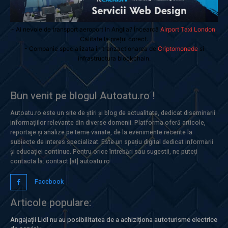
- Ai nevoie de transport aeroport in Anglia? Încearcă
Airport Taxi London
.
Calitate la prețul corect.
- Companie specializata in tranzactionarea de
Criptomonede
si
infrastructura blockchain.
Bun venit pe blogul Autoatu.ro !
Autoatu.ro este un site de știri și blog de actualitate, dedicat diseminării
informațiilor relevante din diverse domenii. Platforma oferă articole,
reportaje și analize pe teme variate, de la evenimente recente la
subiecte de interes specializat. Este un spațiu digital dedicat informării
și educației continue. Pentru orice întrebări sau sugestii, ne puteți
contacta la: contact [at] autoatu.ro
Facebook
Articole populare:
Angajații Lidl nu au posibilitatea de a achiziționa autoturisme electrice