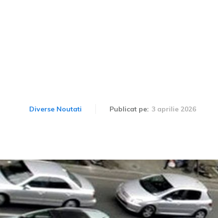
 nu îndeplinesc standard
 fi acceptate pentru imp
3 aprilie 2026
Diverse Noutati
Publicat pe: