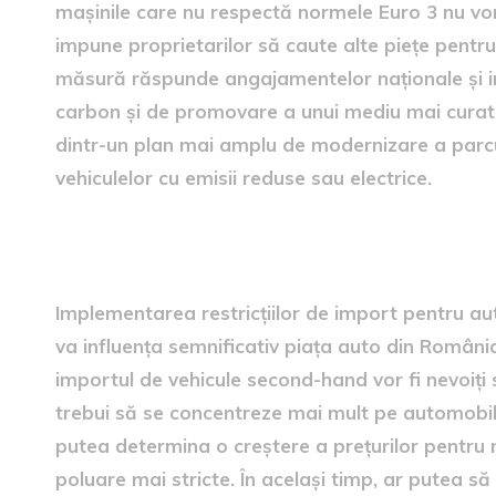
mașinile care nu respectă normele Euro 3 nu vor
impune proprietarilor să caute alte piețe pent
măsură răspunde angajamentelor naționale și i
carbon și de promovare a unui mediu mai curat 
dintr-un plan mai amplu de modernizare a parculu
vehiculelor cu emisii reduse sau electrice.
Sursele de impact asupra p
Implementarea restricțiilor de import pentru a
va influența semnificativ piața auto din România
importul de vehicule second-hand vor fi nevoiți 
trebui să se concentreze mai mult pe automobile
putea determina o creștere a prețurilor pentru 
poluare mai stricte. În același timp, ar putea s