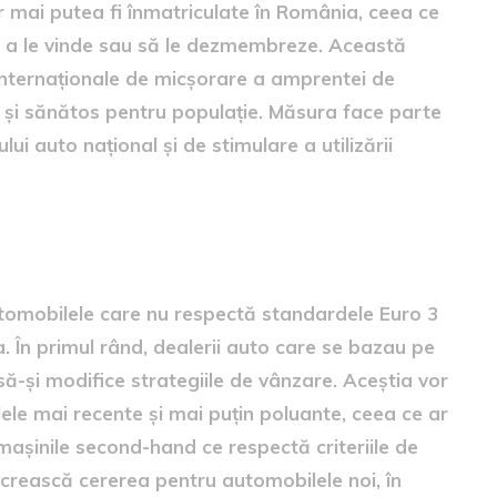
 mai putea fi înmatriculate în România, ceea ce
ru a le vinde sau să le dezmembreze. Această
nternaționale de micșorare a amprentei de
și sănătos pentru populație. Măsura face parte
i auto național și de stimulare a utilizării
ieței auto din România
utomobilele care nu respectă standardele Euro 3
. În primul rând, dealerii auto care se bazau pe
să-și modifice strategiile de vânzare. Aceștia vor
le mai recente și mai puțin poluante, ceea ce ar
mașinile second-hand ce respectă criteriile de
ă crească cererea pentru automobilele noi, în