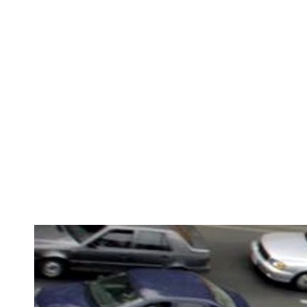
Mașinile care
Euro 3 nu vor