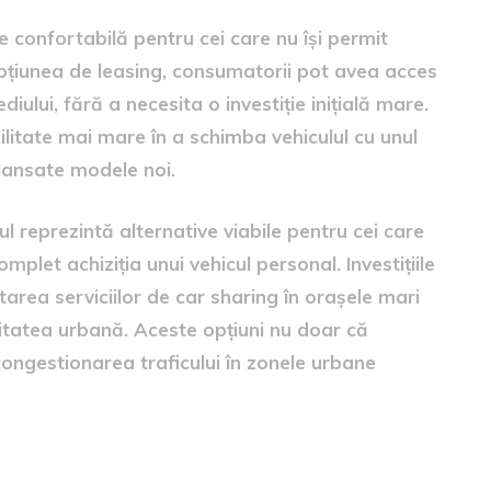
e confortabilă pentru cei care nu își permit
 opțiunea de leasing, consumatorii pot avea acces
ului, fără a necesita o investiție inițială mare.
litate mai mare în a schimba vehiculul cu unul
lansate modele noi.
l reprezintă alternative viabile pentru cei care
let achiziția unui vehicul personal. Investițiile
ltarea serviciilor de car sharing în orașele mari
litatea urbană. Aceste opțiuni nu doar că
congestionarea traficului în zonele urbane
perspectiva transportului