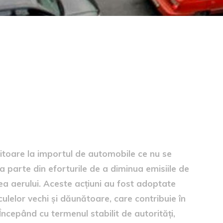
culelor poluante
itoare la importul de automobile ce nu se
parte din eforturile de a diminua emisiile de
ea aerului. Aceste acțiuni au fost adoptate
lelor vechi și dăunătoare, care contribuie în
ncepând cu termenul stabilit de autorități,