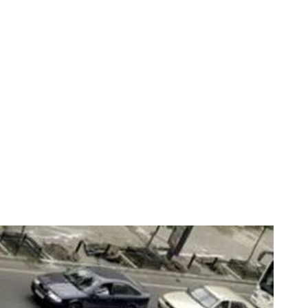
ele de poluare
ort în România