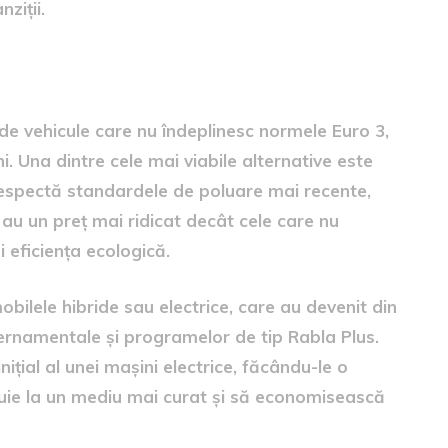
ziții.
i români
 de vehicule care nu îndeplinesc normele Euro 3,
 Una dintre cele mai viabile alternative este
espectă standardele de poluare mai recente,
au un preț mai ridicat decât cele care nu
i eficiența ecologică.
bilele hibride sau electrice, care au devenit din
vernamentale și programelor de tip Rabla Plus.
nițial al unei mașini electrice, făcându-le o
buie la un mediu mai curat și să economisească