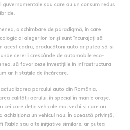
ții guvernamentale sau care au un consum redus
ibride.
menea, o schimbare de paradigmă, în care
logic al alegerilor lor și sunt încurajați să
 În acest cadru, producătorii auto ar putea să-și
spunde cererii crescânde de automobile eco-
ea, să favorizeze investițiile în infrastructura
m ar fi stațiile de încărcare.
 actualizarea parcului auto din România,
ea calității aerului, în special în marile orașe.
 cei care dețin vehicule mai vechi și care nu
 achiziționa un vehicul nou. În această privință,
Rabla sau alte inițiative similare, ar putea