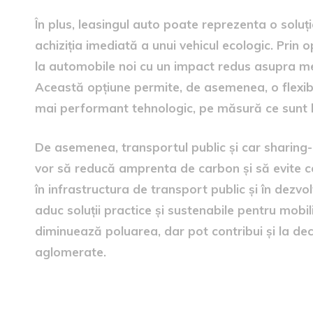
În plus, leasingul auto poate reprezenta o soluți
achiziția imediată a unui vehicul ecologic. Prin
la automobile noi cu un impact redus asupra medi
Această opțiune permite, de asemenea, o flexibi
mai performant tehnologic, pe măsură ce sunt 
De asemenea, transportul public și car sharing-u
vor să reducă amprenta de carbon și să evite comp
în infrastructura de transport public și în dezvo
aduc soluții practice și sustenabile pentru mobi
diminuează poluarea, dar pot contribui și la de
aglomerate.
Politici guvernamentale și 