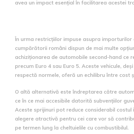
avea un impact esențial în facilitarea acestei tran
Opțiuni pentru cumpărători
În urma restricțiilor impuse asupra importurilor
cumpărătorii români dispun de mai multe opțiuni.
achiziționarea de automobile second-hand ce r
precum Euro 4 sau Euro 5. Aceste vehicule, deși 
respectă normele, oferă un echilibru între cost ș
O altă alternativă este îndreptarea către automo
ce în ce mai accesibile datorită subvențiilor gu
Aceste sprijinuri pot reduce considerabil costul i
alegere atractivă pentru cei care vor să contri
pe termen lung la cheltuielile cu combustibilul.