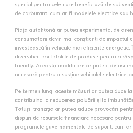
special pentru cele care beneficiază de subven
de carburant, cum ar fi modelele electrice sau h
Piața autohtonă ar putea experimenta, de ase
consumatorii devin mai conștienți de impactul eco
investească în vehicule mai eficiente energetic.
diversifice portofoliile de produse pentru a ră
friendly. Această modificare ar putea, de asemen
necesară pentru a susține vehiculele electrice, cu
Pe termen lung, aceste măsuri ar putea duce la
contribuind la reducerea poluării și la îmbunătățir
Totuși, tranziția ar putea aduce provocări pentru
dispun de resursele financiare necesare pentru a
programele guvernamentale de suport, cum ar fi 