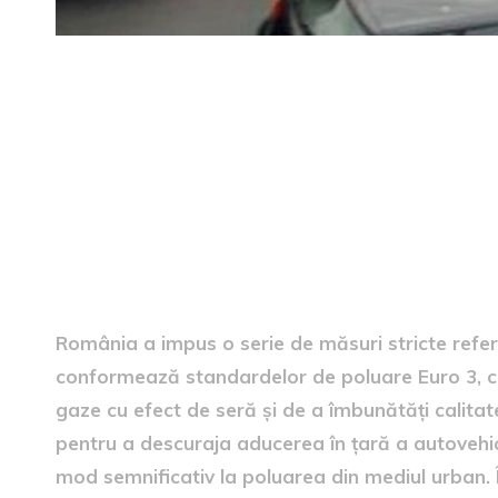
Restricțiile la importul vehi
România a impus o serie de măsuri stricte refer
conformează standardelor de poluare Euro 3, ca 
gaze cu efect de seră și de a îmbunătăți calitat
pentru a descuraja aducerea în țară a autovehicu
mod semnificativ la poluarea din mediul urban. Î