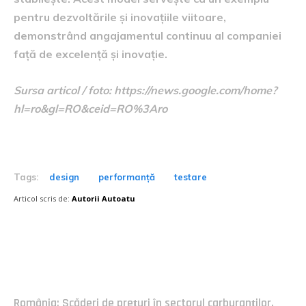
pentru dezvoltările și inovațiile viitoare,
demonstrând angajamentul continuu al companiei
față de excelență și inovație.
Sursa articol / foto: https://news.google.com/home?
hl=ro&gl=RO&ceid=RO%3Aro
Tags:
design
performanță
testare
Articol scris de:
Autorii Autoatu
Postari fresh:
România: Scăderi de prețuri în sectorul carburanților,