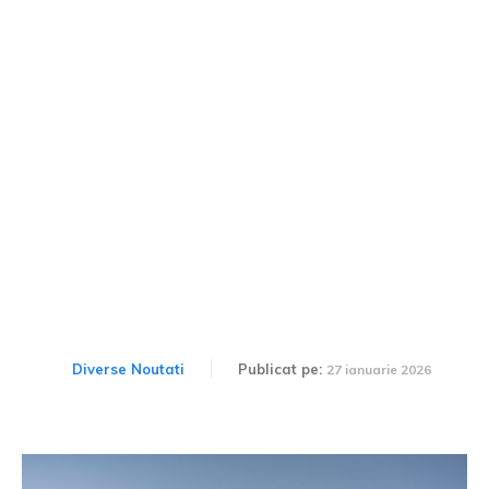
Mercedes-Benz evaluează
un CLE „extrem” în Cercul
Arctic. Noul model AMG va
fi dotat cu un motor V8.
Diverse Noutati
Publicat pe:
27 ianuarie 2026