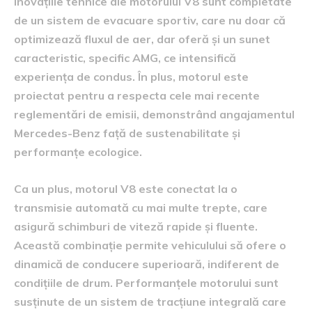
Inovațiile tehnice ale motorului V8 sunt completate
de un sistem de evacuare sportiv, care nu doar că
optimizează fluxul de aer, dar oferă și un sunet
caracteristic, specific AMG, ce intensifică
experiența de condus. În plus, motorul este
proiectat pentru a respecta cele mai recente
reglementări de emisii, demonstrând angajamentul
Mercedes-Benz față de sustenabilitate și
performanțe ecologice.
Ca un plus, motorul V8 este conectat la o
transmisie automată cu mai multe trepte, care
asigură schimburi de viteză rapide și fluente.
Această combinație permite vehiculului să ofere o
dinamică de conducere superioară, indiferent de
condițiile de drum. Performanțele motorului sunt
susținute de un sistem de tracțiune integrală care