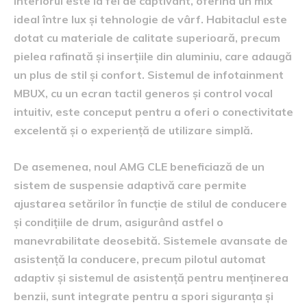
Interiorul este la fel de captivant, oferind un mix
ideal între lux și tehnologie de vârf. Habitaclul este
dotat cu materiale de calitate superioară, precum
pielea rafinată și inserțiile din aluminiu, care adaugă
un plus de stil și confort. Sistemul de infotainment
MBUX, cu un ecran tactil generos și control vocal
intuitiv, este conceput pentru a oferi o conectivitate
excelentă și o experiență de utilizare simplă.
De asemenea, noul AMG CLE beneficiază de un
sistem de suspensie adaptivă care permite
ajustarea setărilor în funcție de stilul de conducere
și condițiile de drum, asigurând astfel o
manevrabilitate deosebită. Sistemele avansate de
asistență la conducere, precum pilotul automat
adaptiv și sistemul de asistență pentru menținerea
benzii, sunt integrate pentru a spori siguranța și