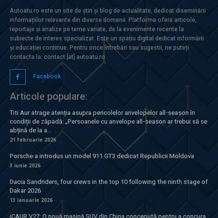
Autoatu.ro este un site de știri și blog de actualitate, dedicat diseminării
informațiilor relevante din diverse domenii. Platforma oferă articole,
reportaje și analize pe teme variate, de la evenimente recente la
subiecte de interes specializat. Este un spațiu digital dedicat informării
și educației continue. Pentru orice întrebări sau sugestii, ne puteți
contacta la: contact [at] autoatu.ro
Facebook
Articole populare:
Titi Aur atrage atenția asupra pericolelor anvelopelor all-season în
condiții de zăpadă: „Persoanele cu anvelope all-season ar trebui să se
abțină de la a...
21 februarie 2026
Porsche a introdus un model 911 GT3 dedicat Republicii Moldova
3 iunie 2026
Dacia Sandriders, four crews in the top 10 following the ninth stage of
Dakar 2026
13 ianuarie 2026
iCAUR V27: O nouă mașină SUV din China concepută pentru a concura