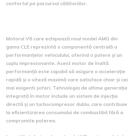
confortul pe parcursul călătoriilor.
Performanțele motorului V8
Motorul V8 care echipează noul model AMG din
gama CLE reprezintă o componentă centrală a
performanțelor vehiculului, oferind o putere și un
cuplu impresionante. Acest motor de înaltă
performanță este capabil să asigure o accelerație
rapidă și o viteză maximă care satisface chiar și cei
mai exigenti șoferi. Tehnologia de ultime generație
integrată în motor include un sistem de injecție
directă și un turbocompresor dublu, care contribuie
la eficientizarea consumului de combustibil fără a
compromite puterea.