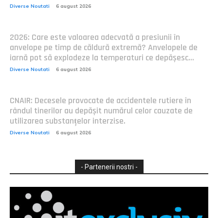
Diverse Noutati
6 august 2026
2026: Care este valoarea adecvată a presiunii în
anvelope pe timp de căldură extremă? Anvelopele de
iarnă pot să explodeze la temperaturi ce depășesc...
Diverse Noutati
6 august 2026
CNAIR: Decesele provocate de accidentele rutiere în
rândul tinerilor au depășit numărul celor cauzate de
utilizarea substanțelor interzise.
Diverse Noutati
6 august 2026
- Partenerii nostri -