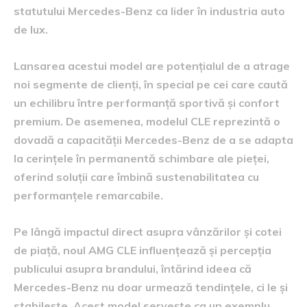
statutului Mercedes-Benz ca lider în industria auto
de lux.
Lansarea acestui model are potențialul de a atrage
noi segmente de clienți, în special pe cei care caută
un echilibru între performanță sportivă și confort
premium. De asemenea, modelul CLE reprezintă o
dovadă a capacității Mercedes-Benz de a se adapta
la cerințele în permanentă schimbare ale pieței,
oferind soluții care îmbină sustenabilitatea cu
performanțele remarcabile.
Pe lângă impactul direct asupra vânzărilor și cotei
de piață, noul AMG CLE influențează și percepția
publicului asupra brandului, întărind ideea că
Mercedes-Benz nu doar urmează tendințele, ci le și
stabilește. Acest model servește ca un exemplu