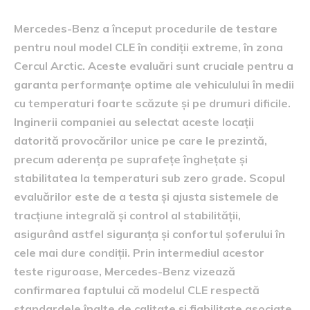
Mercedes-Benz a început procedurile de testare
pentru noul model CLE în condiții extreme, în zona
Cercul Arctic. Aceste evaluări sunt cruciale pentru a
garanta performanțe optime ale vehiculului în medii
cu temperaturi foarte scăzute și pe drumuri dificile.
Inginerii companiei au selectat aceste locații
datorită provocărilor unice pe care le prezintă,
precum aderența pe suprafețe înghețate și
stabilitatea la temperaturi sub zero grade. Scopul
evaluărilor este de a testa și ajusta sistemele de
tracțiune integrală și control al stabilității,
asigurând astfel siguranța și confortul șoferului în
cele mai dure condiții. Prin intermediul acestor
teste riguroase, Mercedes-Benz vizează
confirmarea faptului că modelul CLE respectă
standardele înalte de calitate și fiabilitate asociate