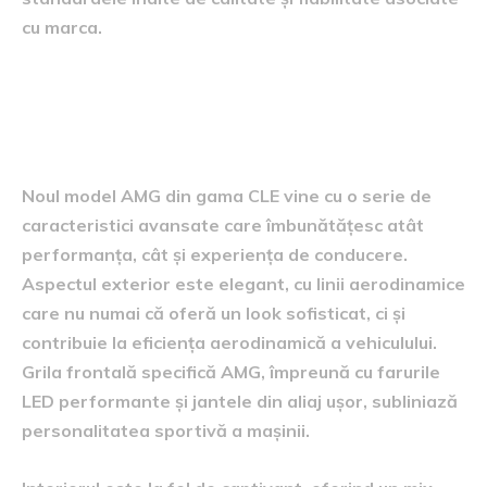
cu marca.
Particularitățile noului model
AMG
Noul model AMG din gama CLE vine cu o serie de
caracteristici avansate care îmbunătățesc atât
performanța, cât și experiența de conducere.
Aspectul exterior este elegant, cu linii aerodinamice
care nu numai că oferă un look sofisticat, ci și
contribuie la eficiența aerodinamică a vehiculului.
Grila frontală specifică AMG, împreună cu farurile
LED performante și jantele din aliaj ușor, subliniază
personalitatea sportivă a mașinii.