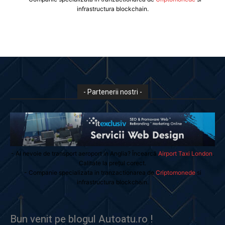
infrastructura blockchain.
- Partenerii nostri -
- Ai nevoie de transport aeroport in Anglia? Încearcă
Airport Taxi London
.
Calitate la prețul corect.
- Companie specializata in tranzactionarea de
Criptomonede
si
infrastructura blockchain.
Bun venit pe blogul Autoatu.ro !