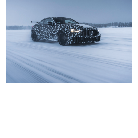
Evaluarea modelelor CLE în
medii arctice