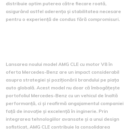
distribuie optim puterea către fiecare roată,
asigurând astfel aderența și stabilitatea necesare
pentru o experiență de condus fără compromisuri.
Impactul asupra gamei
Mercedes-Benz
Lansarea noului model AMG CLE cu motor V8 în
oferta Mercedes-Benz are un impact considerabil
asupra strategiei și poziționării brandului pe piața
auto globală. Acest model nu doar că îmbogățește
portofoliul Mercedes-Benz cu un vehicul de înaltă
performanță, ci și reafirmă angajamentul companiei
față de inovație și excelență în inginerie. Prin
integrarea tehnologiilor avansate și a unui design
sofisticat, AMG CLE contribuie la consolidarea