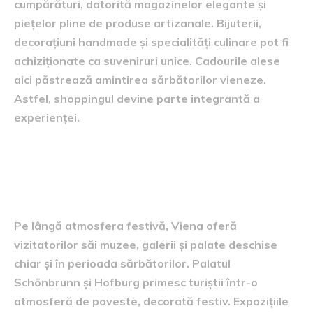
cumpărături, datorită magazinelor elegante și
piețelor pline de produse artizanale. Bijuterii,
decorațiuni handmade și specialități culinare pot fi
achiziționate ca suveniruri unice. Cadourile alese
aici păstrează amintirea sărbătorilor vieneze.
Astfel, shoppingul devine parte integrantă a
experienței.
Vizite culturale în perioada
sărbătorilor
Pe lângă atmosfera festivă, Viena oferă
vizitatorilor săi muzee, galerii și palate deschise
chiar și în perioada sărbătorilor. Palatul
Schönbrunn și Hofburg primesc turiștii într-o
atmosferă de poveste, decorată festiv. Expozițiile