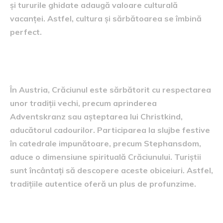
și tururile ghidate adaugă valoare culturală
vacanței. Astfel, cultura și sărbătoarea se îmbină
perfect.
Tradițiile austriece de Crăciun
În Austria, Crăciunul este sărbătorit cu respectarea
unor tradiții vechi, precum aprinderea
Adventskranz sau așteptarea lui Christkind,
aducătorul cadourilor. Participarea la slujbe festive
în catedrale impunătoare, precum Stephansdom,
aduce o dimensiune spirituală Crăciunului. Turiștii
sunt încântați să descopere aceste obiceiuri. Astfel,
tradițiile autentice oferă un plus de profunzime.
Cazare și ospitalitate vieneză