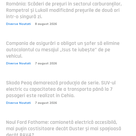
România: Scăderi de prețuri în sectorul carburanților,
Rompetrol și Lukoil modificând prețurile de două ori
într-o singură zi.
Diverse Noutati
8 august 2026
Compania de asigurări a obligat un șofer să elimine
autocolantul cu mesajul „Isus te iubește” de pe
vehicul.
Diverse Noutati
7 august 2026
Skoda Peaq demarează producția de serie. SUV-ul
electric cu capacitatea de a transporta până la 7
pasageri este realizat în Cehia.
Diverse Noutati
7 august 2026
Noul Ford Fathome: camionetă electrică accesibilă,
mai puțin costisitoare decât Duster și mai spațioasă
decât RAV4?