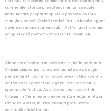
fiert sau fursecurile Vanillekipferl. Restaurantele și
cafenelele istorice pregătesc meniuri speciale,
unde fiecare preparat spune o poveste despre
tradiția vieneză. O cină festivă într-un local elegant
devine un moment memorabil. Astfel, gastronomia
completează perfect atmosfera Crăciunului.
Muzica și concertele clasice
Viena este capitala muzicii clasice, iar în perioada
Crăciunului, concertele devin puncte de atracție
pentru turiști. Sălile faimoase precum Musikverein
sau Wiener Konzerthaus găzduiesc recitaluri și
spectacole festive. Ascultarea unui concert de
Crăciun în Viena este o experiență emoționantă și
rafinată. Astfel, muzica adaugă profunzime
spirituală sărbătorilor.