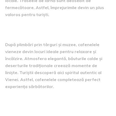
locale. Traseele de iarnă sunt deosebit de
fermecătoare. Astfel, împrejurimile devin un plus
valoros pentru turiști.
Relaxare în cafenelele istorice
După plimbări prin târguri și muzee, cafenelele
vieneze devin locuri ideale pentru relaxare și
încălzire. Atmosfera elegantă, băuturile calde și
deserturile tradiționale creează momente de
liniște. Turiștii descoperă aici spiritul autentic al
Vienei. Astfel, cafenelele completează perfect
experiența sărbătorilor.
Concluzie: merită să alegi
Viena pentru Crăciun