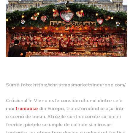
Sursă foto: https://christmasmarketsineurope.com/
Crăciunul în Viena este considerat unul dintre cele
mai
frumoase
din Europa, transformând orașul într-
o scenă de basm. Străzile sunt decorate cu lumini
feerice, piețele se umplu de colinde și mirosuri
tentante, iar atmosfera devine cu adevărat festivă.