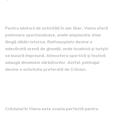
Patinaj și activități de iarnă
Pentru iubitorii de activități în aer liber, Viena oferă
patinoare spectaculoase, unele amplasate chiar
lângă clădiri istorice. Rathausplatz devine o
adevărată arenă de gheață, unde localnicii și turiștii
se bucură împreună. Atmosfera sportivă și festivă
adaugă dinamism sărbătorilor. Astfel, patinajul
devine o activitate preferată de Crăciun.
Cumpărături de sezon și
suveniruri
Crăciunul în Viena este ocazia perfectă pentru