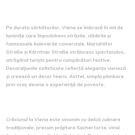
orașului
Pe durata sărbătorilor, Viena se îmbracă în mii de
luminițe care împodobesc străzile, clădirile și
faimoasele bulevarde comerciale. Mariahilfer
Straße și Kärntner Straße strălucesc spectaculos,
atrăgând turiștii pentru cumpărături festive.
Decorațiunile sofisticate reflectă eleganța vieneză
și creează un decor feeric. Astfel, simpla plimbare
prin oraș devine o experiență de poveste.
Tradiții culinare austriece
Crăciunul la Viena este sinonim cu delicii culinare
tradiționale, precum prăjitura Sachertorte, vinul