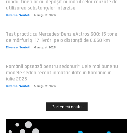
rândul tinerilor au depășit numărul celor cauzate de
utilizarea substanțelor interzise.
Diverse Noutati
6 august 2026
Test practic cu Mercedes-Benz eActros 600: 15 tone
de mărfuri și 17 livrări pe o distanță de 6.650 km
Diverse Noutati
6 august 2026
Românii optează pentru sedanuri? Cele mai bune 10
modele sedan recent înmatriculate în România în
iulie 2026
Diverse Noutati
5 august 2026
- Partenerii nostri -