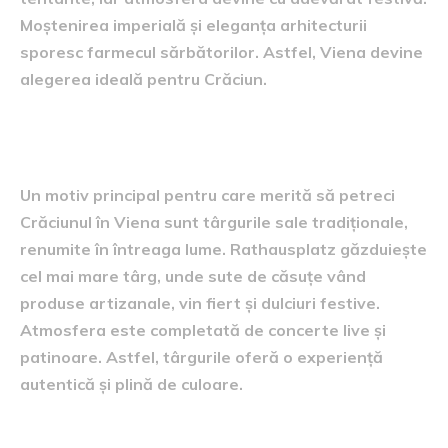
Moștenirea imperială și eleganța arhitecturii
sporesc farmecul sărbătorilor. Astfel, Viena devine
alegerea ideală pentru Crăciun.
Târgurile de Crăciun vieneze
Un motiv principal pentru care merită să petreci
Crăciunul în Viena sunt târgurile sale tradiționale,
renumite în întreaga lume. Rathausplatz găzduiește
cel mai mare târg, unde sute de căsuțe vând
produse artizanale, vin fiert și dulciuri festive.
Atmosfera este completată de concerte live și
patinoare. Astfel, târgurile oferă o experiență
autentică și plină de culoare.
Atmosfera luminoasă a