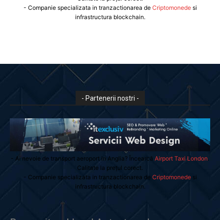
- Companie specializata in tranzactionarea de
Criptomonede
si
infrastructura blockchain.
- Partenerii nostri -
- Ai nevoie de transport aeroport in Anglia? Încearcă
Airport Taxi London
.
Calitate la prețul corect.
- Companie specializata in tranzactionarea de
Criptomonede
si
infrastructura blockchain.