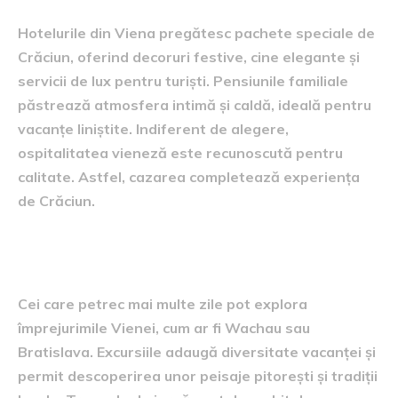
Hotelurile din Viena pregătesc pachete speciale de
Crăciun, oferind decoruri festive, cine elegante și
servicii de lux pentru turiști. Pensiunile familiale
păstrează atmosfera intimă și caldă, ideală pentru
vacanțe liniștite. Indiferent de alegere,
ospitalitatea vieneză este recunoscută pentru
calitate. Astfel, cazarea completează experiența
de Crăciun.
Excursii de o zi în jurul Vienei
Cei care petrec mai multe zile pot explora
împrejurimile Vienei, cum ar fi Wachau sau
Bratislava. Excursiile adaugă diversitate vacanței și
permit descoperirea unor peisaje pitorești și tradiții