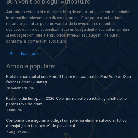
Bun venit pe blogul Autoatu.ro !
Autoatu.ro este un site de știri și blog de actualitate, dedicat diseminării
informațiilor relevante din diverse domenii. Platforma oferă articole,
reportaje și analize pe teme variate, de la evenimente recente la
subiecte de interes specializat. Este un spațiu digital dedicat informării
și educației continue. Pentru orice întrebări sau sugestii, ne puteți
contacta la: contact [at] autoatu.ro
Facebook
Articole populare:
Prețul remarcabil al unui Ford GT care i-a aparținut lui Paul Walker. S-au
fabricat doar 14 unități.
28 noiembrie 2025
Radarile din Europa în 2026: Cele mai ridicate sancțiuni și cheltuielile
pentru taxe de drum.
3 iulie 2026
Compania de asigurări a obligat un șofer să elimine autocolantul cu
mesajul „Isus te iubește” de pe vehicul.
7 august 2026