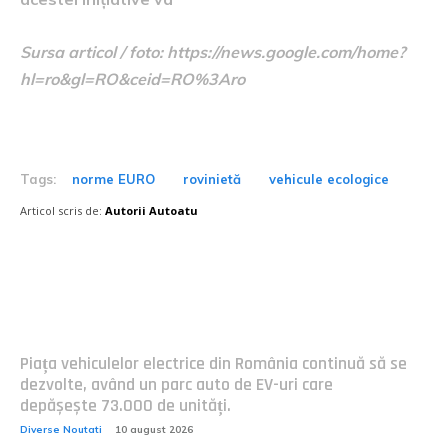
Sursa articol / foto: https://news.google.com/home?
hl=ro&gl=RO&ceid=RO%3Aro
Tags:
norme EURO
rovinietă
vehicule ecologice
Articol scris de:
Autorii Autoatu
Postari fresh:
Piața vehiculelor electrice din România continuă să se
dezvolte, având un parc auto de EV-uri care
depășește 73.000 de unități.
Diverse Noutati
10 august 2026