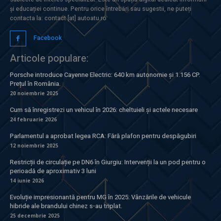
și educației continue. Pentru orice întrebări sau sugestii, ne puteți
contacta la: contact [at] autoatu.ro
Facebook
Articole populare:
Porsche introduce Cayenne Electric: 640 km autonomie și 1.156 CP.
Prețul în România.
20 noiembrie 2025
Cum să înregistrezi un vehicul în 2026: cheltuieli și actele necesare
24 februarie 2026
Parlamentul a aprobat legea RCA: Fără plafon pentru despăgubiri
12 noiembrie 2025
Restricții de circulație pe DN6 în Giurgiu: Intervenții la un pod pentru o
perioadă de aproximativ 3 luni
14 iunie 2026
Evoluție impresionantă pentru MG în 2025: Vânzările de vehicule
hibride ale brandului chinez s-au triplat.
25 decembrie 2025