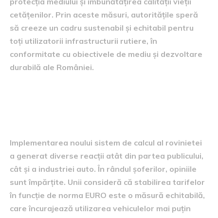
protecția mediului și îmbunătățirea calității vieții
cetățenilor. Prin aceste măsuri, autoritățile speră
să creeze un cadru sustenabil și echitabil pentru
toți utilizatorii infrastructurii rutiere, în
conformitate cu obiectivele de mediu și dezvoltare
durabilă ale României.
Reacții din partea publicului și
a industriei
Implementarea noului sistem de calcul al rovinietei
a generat diverse reacții atât din partea publicului,
cât și a industriei auto. În rândul șoferilor, opiniile
sunt împărțite. Unii consideră că stabilirea tarifelor
în funcție de norma EURO este o măsură echitabilă,
care încurajează utilizarea vehiculelor mai puțin