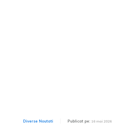
Ministerul Transporturilor
revizuiește sistemul de
calcul al rovinietei
începând din 2026. Costul
va fi stabilit în funcție de
norma EURO.
Diverse Noutati
Publicat pe:
16 mai 2026