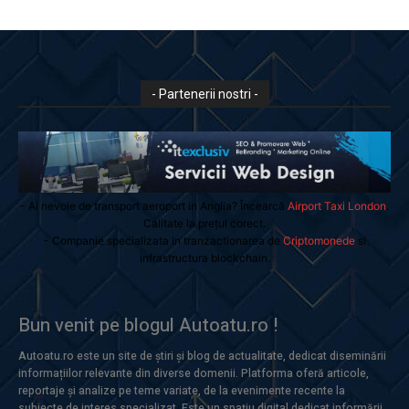
- Partenerii nostri -
- Ai nevoie de transport aeroport in Anglia? Încearcă
Airport Taxi London
.
Calitate la prețul corect.
- Companie specializata in tranzactionarea de
Criptomonede
si
infrastructura blockchain.
Bun venit pe blogul Autoatu.ro !
Autoatu.ro este un site de știri și blog de actualitate, dedicat diseminării
informațiilor relevante din diverse domenii. Platforma oferă articole,
reportaje și analize pe teme variate, de la evenimente recente la
subiecte de interes specializat. Este un spațiu digital dedicat informării