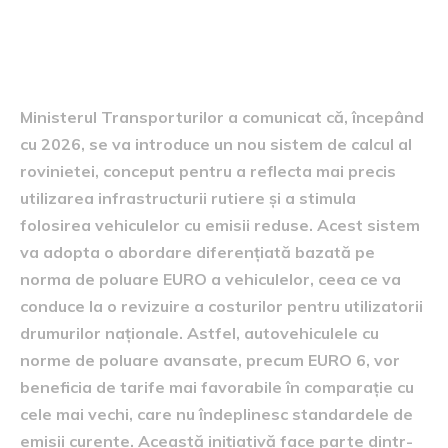
Actualizarea sistemului de
calcul al rovinietei
Ministerul Transporturilor a comunicat că, începând
cu 2026, se va introduce un nou sistem de calcul al
rovinietei, conceput pentru a reflecta mai precis
utilizarea infrastructurii rutiere și a stimula
folosirea vehiculelor cu emisii reduse. Acest sistem
va adopta o abordare diferențiată bazată pe
norma de poluare EURO a vehiculelor, ceea ce va
conduce la o revizuire a costurilor pentru utilizatorii
drumurilor naționale. Astfel, autovehiculele cu
norme de poluare avansate, precum EURO 6, vor
beneficia de tarife mai favorabile în comparație cu
cele mai vechi, care nu îndeplinesc standardele de
emisii curente. Această inițiativă face parte dintr-