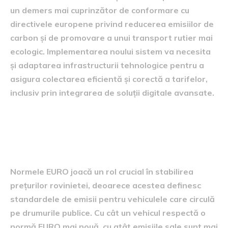
un demers mai cuprinzător de conformare cu
directivele europene privind reducerea emisiilor de
carbon și de promovare a unui transport rutier mai
ecologic. Implementarea noului sistem va necesita
și adaptarea infrastructurii tehnologice pentru a
asigura colectarea eficientă și corectă a tarifelor,
inclusiv prin integrarea de soluții digitale avansate.
Impactul normelor EURO
asupra prețurilor
Normele EURO joacă un rol crucial în stabilirea
prețurilor rovinietei, deoarece acestea definesc
standardele de emisii pentru vehiculele care circulă
pe drumurile publice. Cu cât un vehicul respectă o
normă EURO mai nouă, cu atât emisiile sale sunt mai