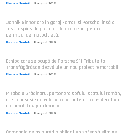
Diverse Noutati
8 august 2026
Jannik Sinner are în garaj Ferrari și Porsche, însă a
fost respins de patru ori la examenul pentru
permisul de motocicletă.
Diverse Noutati
8 august 2026
Echipa care se ocupă de Porsche 911 Tribute to
Transfăgărășan dezvăluie un nou proiect remarcabil
Diverse Noutati
8 august 2026
Mirabela Grădinaru, partenera șefului statului român,
are în posesie un vehicul ce ar putea fi considerat un
automobil de patrimoniu.
Diverse Noutati
8 august 2026
Compania de asigurări a obligat un șofer să elimine