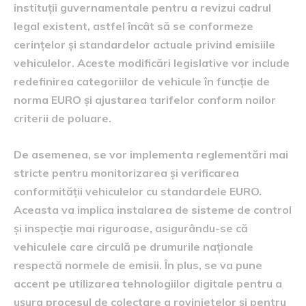
instituții guvernamentale pentru a revizui cadrul
legal existent, astfel încât să se conformeze
cerințelor și standardelor actuale privind emisiile
vehiculelor. Aceste modificări legislative vor include
redefinirea categoriilor de vehicule în funcție de
norma EURO și ajustarea tarifelor conform noilor
criterii de poluare.
De asemenea, se vor implementa reglementări mai
stricte pentru monitorizarea și verificarea
conformității vehiculelor cu standardele EURO.
Aceasta va implica instalarea de sisteme de control
și inspecție mai riguroase, asigurându-se că
vehiculele care circulă pe drumurile naționale
respectă normele de emisii. În plus, se va pune
accent pe utilizarea tehnologiilor digitale pentru a
ușura procesul de colectare a rovinietelor și pentru