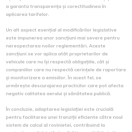
a garanta transparența și corectitudinea în
aplicarea tarifelor.
Un alt aspect esențial al modificărilor legislative
este impunerea unor sancțiuni mai severe pentru
nerespectarea noilor reglementări. Aceste
sancțiuni se vor aplica atât proprietarilor de
vehicule care nu își respectă obligațiile, cât și
companiilor care nu respectă cerințele de raportare
și monitorizare a emisiilor. În acest fel, se
urmărește descurajarea practicilor care pot afecta
negativ calitatea aerului și sănătatea publică.
În concluzie, adaptarea legislației este crucială
pentru facilitarea unei tranziții eficiente către noul
sistem de calcul al rovinietei, contribuind la