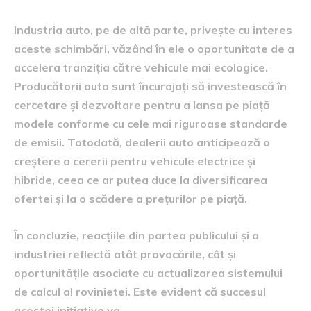
Industria auto, pe de altă parte, privește cu interes
aceste schimbări, văzând în ele o oportunitate de a
accelera tranziția către vehicule mai ecologice.
Producătorii auto sunt încurajați să investească în
cercetare și dezvoltare pentru a lansa pe piață
modele conforme cu cele mai riguroase standarde
de emisii. Totodată, dealerii auto anticipează o
creștere a cererii pentru vehicule electrice și
hibride, ceea ce ar putea duce la diversificarea
ofertei și la o scădere a prețurilor pe piață.
În concluzie, reacțiile din partea publicului și a
industriei reflectă atât provocările, cât și
oportunitățile asociate cu actualizarea sistemului
de calcul al rovinietei. Este evident că succesul
acestei inițiative va