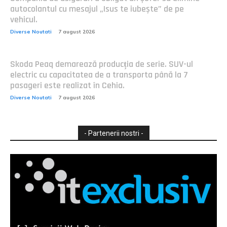
autocolantul cu mesajul „Isus te iubește” de pe
vehicul.
Diverse Noutati
7 august 2026
Skoda Peaq demarează producția de serie. SUV-ul
electric cu capacitatea de a transporta până la 7
pasageri este realizat în Cehia.
Diverse Noutati
7 august 2026
- Partenerii nostri -