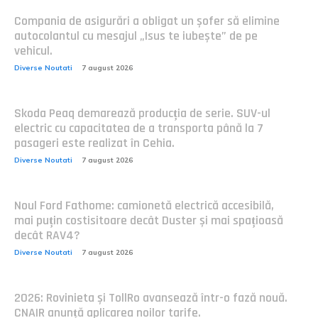
Compania de asigurări a obligat un șofer să elimine
autocolantul cu mesajul „Isus te iubește” de pe
vehicul.
Diverse Noutati
7 august 2026
Skoda Peaq demarează producția de serie. SUV-ul
electric cu capacitatea de a transporta până la 7
pasageri este realizat în Cehia.
Diverse Noutati
7 august 2026
Noul Ford Fathome: camionetă electrică accesibilă,
mai puțin costisitoare decât Duster și mai spațioasă
decât RAV4?
Diverse Noutati
7 august 2026
2026: Rovinieta și TollRo avansează într-o fază nouă.
CNAIR anunță aplicarea noilor tarife.