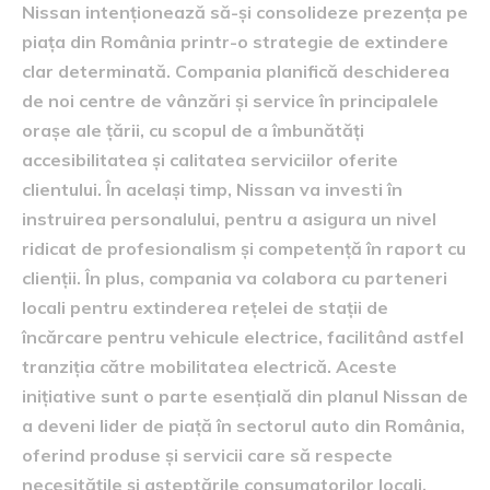
Nissan intenționează să-și consolideze prezența pe
piața din România printr-o strategie de extindere
clar determinată. Compania planifică deschiderea
de noi centre de vânzări și service în principalele
orașe ale țării, cu scopul de a îmbunătăți
accesibilitatea și calitatea serviciilor oferite
clientului. În același timp, Nissan va investi în
instruirea personalului, pentru a asigura un nivel
ridicat de profesionalism și competență în raport cu
clienții. În plus, compania va colabora cu parteneri
locali pentru extinderea rețelei de stații de
încărcare pentru vehicule electrice, facilitând astfel
tranziția către mobilitatea electrică. Aceste
inițiative sunt o parte esențială din planul Nissan de
a deveni lider de piață în sectorul auto din România,
oferind produse și servicii care să respecte
necesitățile și așteptările consumatorilor locali.