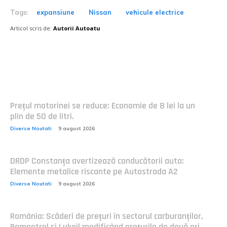
Tags:
expansiune
Nissan
vehicule electrice
Articol scris de:
Autorii Autoatu
Postari fresh:
Prețul motorinei se reduce: Economie de 8 lei la un
plin de 50 de litri.
Diverse Noutati
9 august 2026
DRDP Constanța avertizează conducătorii auto:
Elemente metalice riscante pe Autostrada A2
Diverse Noutati
9 august 2026
România: Scăderi de prețuri în sectorul carburanților,
Rompetrol și Lukoil modificând prețurile de două ori