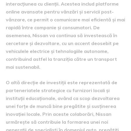
interacțiunea cu clienții. Acestea includ platforme
online avansate pentru vânzări și servicii post-
vânzare, ce permit o comunicare mai eficientă și mai
rapidă între companie și consumatori. De
asemenea, Nissan va continua să investească în
cercetare și dezvoltare, cu un accent deosebit pe
vehiculele electrice și tehnologiile autonome,
contribuind astfel la tranziția către un transport
mai sustenabil.
O altă direcție de investiții este reprezentată de
parteneriatele strategice cu furnizori locali și
instituții educaționale, având ca scop dezvoltarea
unei forțe de muncă bine pregătite și susținerea
inovației locale. Prin aceste colaborări, Nissan
urmărește să contribuie la formarea unei noi
generații de specialiști în domeniul auto, pregătiți