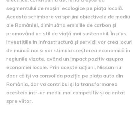
segmentului de mașini ecologice pe piața locală.
Această schimbare va sprijini obiectivele de mediu
ale României, diminuând emisiile de carbon și
promovând un stil de viață mai sustenabil. În plus,
investițiile în infrastructură și servicii vor crea locuri
de muncă noi și vor stimula creșterea economică în
regiunile vizate, având un impact pozitiv asupra
economiei locale. Prin aceste acțiuni, Nissan nu
doar că își va consolida poziția pe piața auto din
România, dar va contribui și la transformarea
acesteia într-un mediu mai competitiv și orientat
spre viitor.
Proiecte de dezvoltare și
investiții