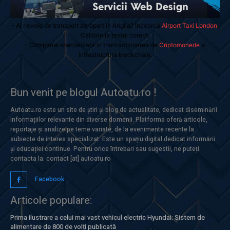
- Ai nevoie de transport aeroport in Anglia? Încearcă
Airport Taxi London
.
Calitate la prețul corect.
- Companie specializata in tranzactionarea de
Criptomonede
si
infrastructura blockchain.
Bun venit pe blogul Autoatu.ro !
Autoatu.ro este un site de știri și blog de actualitate, dedicat diseminării
informațiilor relevante din diverse domenii. Platforma oferă articole,
reportaje și analize pe teme variate, de la evenimente recente la
subiecte de interes specializat. Este un spațiu digital dedicat informării
și educației continue. Pentru orice întrebări sau sugestii, ne puteți
contacta la: contact [at] autoatu.ro
Facebook
Articole populare:
Prima ilustrare a celui mai vast vehicul electric Hyundai: Sistem de
alimentare de 800 de volți publicată