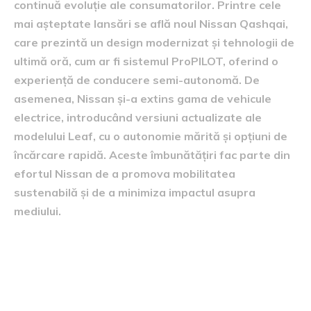
continuă evoluție ale consumatorilor. Printre cele
mai așteptate lansări se află noul Nissan Qashqai,
care prezintă un design modernizat și tehnologii de
ultimă oră, cum ar fi sistemul ProPILOT, oferind o
experiență de conducere semi-autonomă. De
asemenea, Nissan și-a extins gama de vehicule
electrice, introducând versiuni actualizate ale
modelului Leaf, cu o autonomie mărită și opțiuni de
încărcare rapidă. Aceste îmbunătățiri fac parte din
efortul Nissan de a promova mobilitatea
sustenabilă și de a minimiza impactul asupra
mediului.
Planul de expansiune în
România