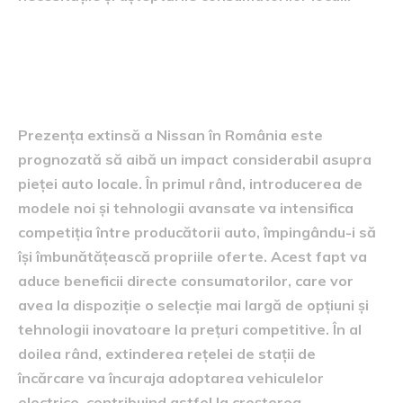
Influența asupra pieței auto
locale
Prezența extinsă a Nissan în România este
prognozată să aibă un impact considerabil asupra
pieței auto locale. În primul rând, introducerea de
modele noi și tehnologii avansate va intensifica
competiția între producătorii auto, împingându-i să
își îmbunătățească propriile oferte. Acest fapt va
aduce beneficii directe consumatorilor, care vor
avea la dispoziție o selecție mai largă de opțiuni și
tehnologii inovatoare la prețuri competitive. În al
doilea rând, extinderea rețelei de stații de
încărcare va încuraja adoptarea vehiculelor
electrice, contribuind astfel la creșterea