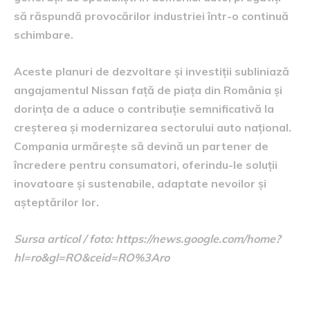
să răspundă provocărilor industriei într-o continuă
schimbare.
Aceste planuri de dezvoltare și investiții subliniază
angajamentul Nissan față de piața din România și
dorința de a aduce o contribuție semnificativă la
creșterea și modernizarea sectorului auto național.
Compania urmărește să devină un partener de
încredere pentru consumatori, oferindu-le soluții
inovatoare și sustenabile, adaptate nevoilor și
așteptărilor lor.
Sursa articol / foto: https://news.google.com/home?
hl=ro&gl=RO&ceid=RO%3Aro