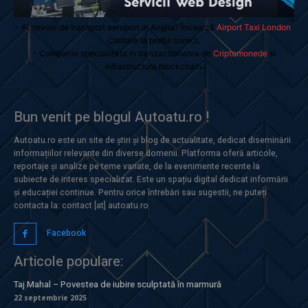
- Ai nevoie de transport aeroport in Anglia? Încearcă
Airport Taxi London
.
Calitate la prețul corect.
- Companie specializata in tranzactionarea de
Criptomonede
si
infrastructura blockchain.
Bun venit pe blogul Autoatu.ro !
Autoatu.ro este un site de știri și blog de actualitate, dedicat diseminării
informațiilor relevante din diverse domenii. Platforma oferă articole,
reportaje și analize pe teme variate, de la evenimente recente la
subiecte de interes specializat. Este un spațiu digital dedicat informării
și educației continue. Pentru orice întrebări sau sugestii, ne puteți
contacta la: contact [at] autoatu.ro
Facebook
Articole populare:
Taj Mahal – Povestea de iubire sculptată în marmură
22 septembrie 2025