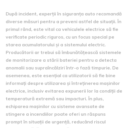
După incident, experții în siguranța auto recomandă
diverse măsuri pentru a preveni astfel de situații. În
primul rând, este vital ca vehiculele electrice să fie
verificate periodic riguros, cu un focus special pe
starea acumulatorului și a sistemului electric.
Producătorii ar trebui să îmbunătățească sistemele
de monitorizare a stării bateriei pentru a detecta
anomalii sau supraîncălziri într-o fază timpurie. De
asemenea, este esențial ca utilizatorii să fie bine
informați despre utilizarea și întreținerea mașinilor
electrice, inclusiv evitarea expunerii lor la condiții de
temperatură extremă sau impacturi. În plus,
echiparea mașinilor cu sisteme avansate de
stingere a incendiilor poate oferi un răspuns
prompt în situații de urgență, reducând riscul