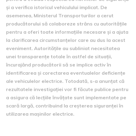
și a verifica istoricul vehiculului implicat. De
asemenea, Ministerul Transporturilor a cerut
producătorului să colaboreze strâns cu autoritățile
pentru a oferi toate informațiile necesare și a ajuta
la clarificarea circumstanțelor care au dus la acest
eveniment. Autoritățile au subliniat necesitatea
unei transparențe totale în astfel de situații,
încurajând producătorii să se implice activ în
identificarea și corectarea eventualelor deficiențe
ale vehiculelor electrice. Totodată, s-a anunțat că
rezultatele investigației vor fi făcute publice pentru
a asigura că lecțiile învățate sunt implementate pe
scară largă, contribuind la creșterea siguranței în
utilizarea mașinilor electrice.
Impactul asupra industriei