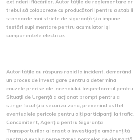
extinderii flăcărilor. Autoritățile de reglementare ar
trebui să colaboreze cu producătorii pentru a stabili
standarde mai stricte de siguranță și a impune
testări suplimentare pentru acumulatori și
componentele electrice.
Reacția autorităților
Autoritățile au răspuns rapid la incident, demarând
un proces de investigare pentru a determina
cauzele precise ale incendiului. Inspectoratul pentru
Situații de Urgență a acționat prompt pentru a
stinge focul și a securiza zona, prevenind astfel
eventualele pericole pentru alți participanți la trafic.
Concomitent, Agenția pentru Siguranța
Transporturilor a lansat o investigație amănunțită
pentru a evalua respectarea normelor de siguranță