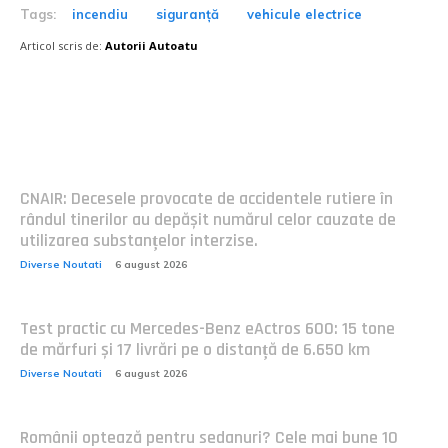
Tags:
incendiu
siguranță
vehicule electrice
Articol scris de:
Autorii Autoatu
Postari fresh:
CNAIR: Decesele provocate de accidentele rutiere în
rândul tinerilor au depășit numărul celor cauzate de
utilizarea substanțelor interzise.
Diverse Noutati
6 august 2026
Test practic cu Mercedes-Benz eActros 600: 15 tone
de mărfuri și 17 livrări pe o distanță de 6.650 km
Diverse Noutati
6 august 2026
Românii optează pentru sedanuri? Cele mai bune 10