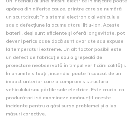
Un incendiu al unei mașini electrice în mișcare poate
apărea din diferite cauze, printre care se numără
un scurtcircuit în sistemul electronic al vehiculului
sau o defecțiune la acumulatorul litiu-ion. Aceste
baterii, deși sunt eficiente și oferă longevitate, pot
deveni periculoase dacă sunt avariate sau expuse
la temperaturi extreme. Un alt factor posibil este
un defect de fabricație sau o greșeală de
proiectare neobservată în timpul verificării calității.
În anumite situații, incendiul poate fi cauzat de un
impact anterior care a compromis structura
vehiculului sau părțile sale electrice. Este crucial ca
producătorii să examineze amănunțit aceste
incidente pentru a găsi sursa problemei și a lua
măsuri corective.
Măsuri de siguranță