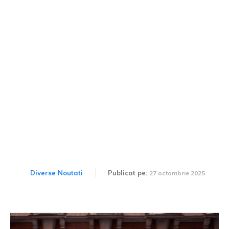
O mașină electrică a luat
foc în timpul deplasării și
s-a mistuit complet într-o
clipită.
Diverse Noutati
Publicat pe:
27 octombrie 2025