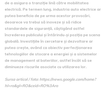
de a asigura o tranziție lină către mobilitatea
electrică. Pe termen lung, industria auto electrice ar
putea beneficia de pe urma acestor provocări,
deoarece va trebui să inoveze și să ridice
standardele de siguranță, câștigând astfel
încrederea publicului și întărindu-și poziția pe scena
globală. Investițiile în cercetare și dezvoltare ar
putea crește, având ca obiectiv perfecționarea
tehnologiilor de stocare a energiei și a sistemelor
de management al bateriilor, astfel încât să se
diminueze riscurile asociate cu utilizarea lor.
Sursa articol / foto: https://news.google.com/home?
hl=ro&gl=RO&ceid=RO%3Aro