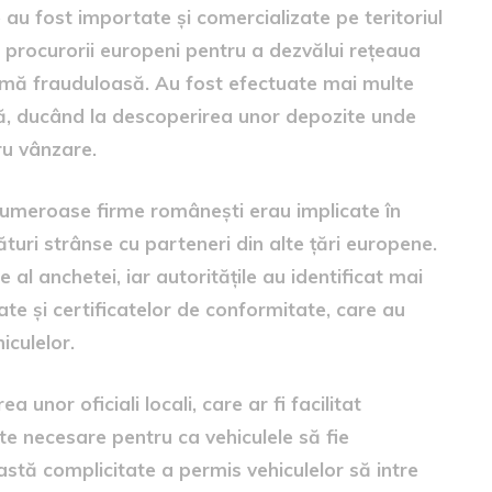
 au fost importate și comercializate pe teritoriul
 procurorii europeni pentru a dezvălui rețeaua
hemă frauduloasă. Au fost efectuate mai multe
 țară, ducând la descoperirea unor depozite unde
ru vânzare.
ă numeroase firme românești erau implicate în
turi strânse cu parteneri din alte țări europene.
al anchetei, iar autoritățile au identificat mai
ate și certificatelor de conformitate, care au
iculelor.
unor oficiali locali, care ar fi facilitat
te necesare pentru ca vehiculele să fie
stă complicitate a permis vehiculelor să intre