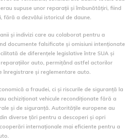
erau supuse unor reparații și îmbunătățiri, fiind
, fără a dezvălui istoricul de daune.
ii și indivizi care au colaborat pentru a
nd documente falsificate și omisiuni intenționate
ilitată de diferențele legislative între SUA și
 reparațiilor auto, permițând astfel actorilor
e înregistrare și reglementare auto.
nomică a fraudei, ci și riscurile de siguranță la
au achiziționat vehicule recondiționate fără a
ale și de siguranță. Autoritățile europene au
din diverse țări pentru a descoperi și opri
cooperări internaționale mai eficiente pentru a
uto.