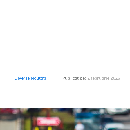
„Nimmersatt”: mașini de
i vândute ca noi în Euro
EPPO acoperă și România
2 februarie 2026
Diverse Noutati
Publicat pe: