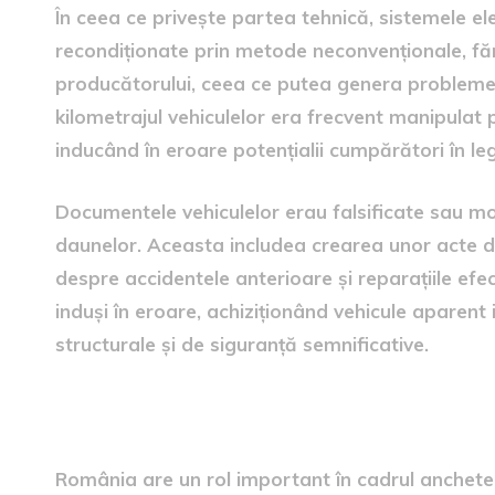
În ceea ce privește partea tehnică, sistemele e
recondiționate prin metode neconvenționale, fără
producătorului, ceea ce putea genera probleme
kilometrajul vehiculelor era frecvent manipulat 
inducând în eroare potențialii cumpărători în leg
Documentele vehiculelor erau falsificate sau mod
daunelor. Aceasta includea crearea unor acte de
despre accidentele anterioare și reparațiile efe
induși în eroare, achiziționând vehicule aparen
structurale și de siguranță semnificative.
Implicarea României în anc
România are un rol important în cadrul anchete