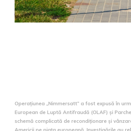
Operațiunea „Nimmersatt”
Operațiunea „Nimmersatt” a fost expusă în urma 
European de Luptă Antifraudă (OLAF) și Parche
schemă complicată de recondiționare și vânzare 
Americii pe piața europeană. Investigările au re