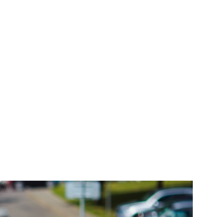
teriorate din
pa. Investigația
.