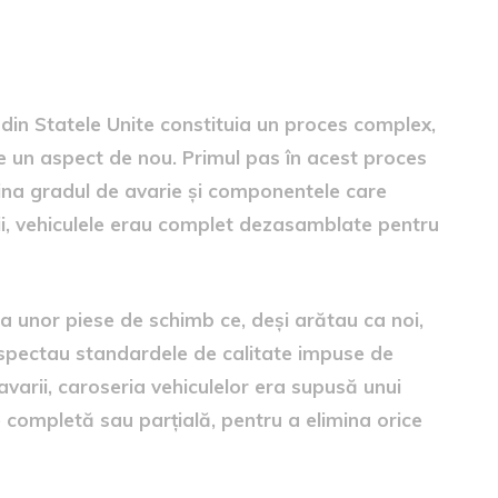
a vehiculelor
din Statele Unite constituia un proces complex,
e un aspect de nou. Primul pas în acest proces
mina gradul de avarie și componentele care
ții, vehiculele erau complet dezasamblate pentru
ea unor piese de schimb ce, deși arătau ca noi,
spectau standardele de calitate impuse de
varii, caroseria vehiculelor era supusă unui
 completă sau parțială, pentru a elimina orice