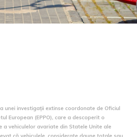
 expusă
unei investigații extinse coordonate de Oficiul
tul European (EPPO), care a descoperit o
a vehiculelor avariate din Statele Unite ale
levat că vehiculele, considerate daune totale sau