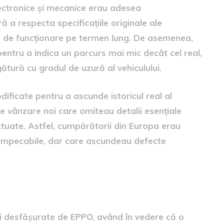
lectronice și mecanice erau adesea
 a respecta specificațiile originale ale
 de funcționare pe termen lung. De asemenea,
pentru a indica un parcurs mai mic decât cel real,
ătură cu gradul de uzură al vehiculului.
ificate pentru a ascunde istoricul real al
 vânzare noi care omiteau detalii esențiale
ctuate. Astfel, cumpărătorii din Europa erau
t impecabile, dar care ascundeau defecte
hetă
i desfășurate de EPPO, având în vedere că o