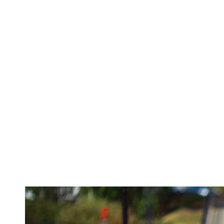
Operațiunea 
SUA, renovate ș