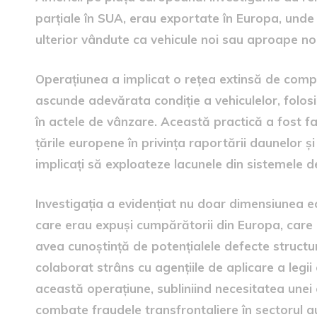
parțiale în SUA, erau exportate în Europa, unde 
ulterior vândute ca vehicule noi sau aproape noi
Operațiunea a implicat o rețea extinsă de compan
ascunde adevărata condiție a vehiculelor, folosi
în actele de vânzare. Această practică a fost fac
țările europene în privința raportării daunelor și
implicați să exploateze lacunele din sistemele d
Investigația a evidențiat nu doar dimensiunea eco
care erau expuși cumpărătorii din Europa, care 
avea cunoștință de potențialele defecte structur
colaborat strâns cu agențiile de aplicare a legii 
această operațiune, subliniind necesitatea unei 
combate fraudele transfrontaliere în sectorul a