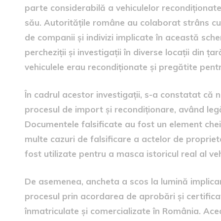
parte considerabilă a vehiculelor recondiționate
său. Autoritățile române au colaborat strâns cu
de companii și indivizi implicate în această sc
percheziții și investigații în diverse locații din
vehiculele erau recondiționate și pregătite pent
În cadrul acestor investigații, s-a constatat c
procesul de import și recondiționare, având legă
Documentele falsificate au fost un element cheie 
multe cazuri de falsificare a actelor de propriet
fost utilizate pentru a masca istoricul real al veh
De asemenea, ancheta a scos la lumină implicarea 
procesul prin acordarea de aprobări și certifica
înmatriculate și comercializate în România. Acea