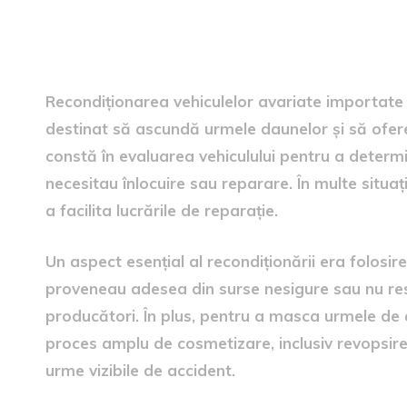
Metodele de recondiționare 
Recondiționarea vehiculelor avariate importate 
destinat să ascundă urmele daunelor și să ofer
constă în evaluarea vehiculului pentru a deter
necesitau înlocuire sau reparare. În multe situa
a facilita lucrările de reparație.
Un aspect esențial al recondiționării era folosir
proveneau adesea din surse nesigure sau nu re
producători. În plus, pentru a masca urmele de a
proces amplu de cosmetizare, inclusiv revopsire
urme vizibile de accident.