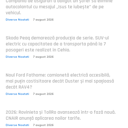
Compania de asigurări a obligat un șofer să elimine
autocolantul cu mesajul „Isus te iubește” de pe
vehicul.
Diverse Noutati
7 august 2026
Skoda Peaq demarează producția de serie. SUV-ul
electric cu capacitatea de a transporta până la 7
pasageri este realizat în Cehia.
Diverse Noutati
7 august 2026
Noul Ford Fathome: camionetă electrică accesibilă,
mai puțin costisitoare decât Duster și mai spațioasă
decât RAV4?
Diverse Noutati
7 august 2026
2026: Rovinieta și TollRo avansează într-o fază nouă.
CNAIR anunță aplicarea noilor tarife.
Diverse Noutati
7 august 2026