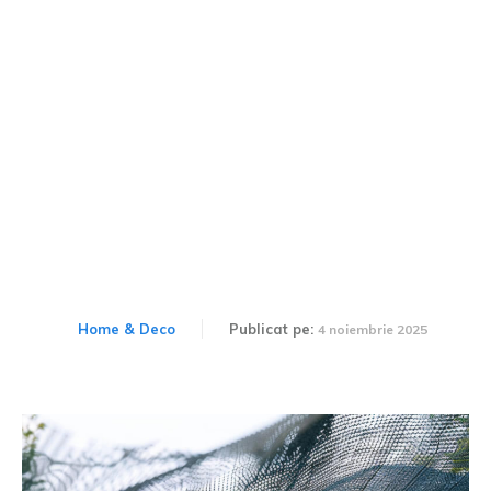
Poate plasa de umbrire să
fie combinată cu un sistem
de irigare prin picurare?
Home & Deco
Publicat pe:
4 noiembrie 2025