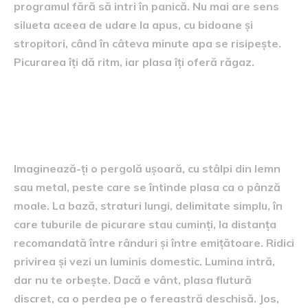
programul fără să intri în panică. Nu mai are sens
silueta aceea de udare la apus, cu bidoane și
stropitori, când în câteva minute apa se risipește.
Picurarea îți dă ritm, iar plasa îți oferă răgaz.
Cum arată, în practică,
această combinație
Imaginează-ți o pergolă ușoară, cu stâlpi din lemn
sau metal, peste care se întinde plasa ca o pânză
moale. La bază, straturi lungi, delimitate simplu, în
care tuburile de picurare stau cuminți, la distanța
recomandată între rânduri și între emițătoare. Ridici
privirea și vezi un luminis domestic. Lumina intră,
dar nu te orbește. Dacă e vânt, plasa flutură
discret, ca o perdea pe o fereastră deschisă. Jos,