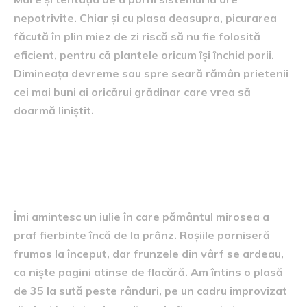
nepotrivite. Chiar și cu plasa deasupra, picurarea
făcută în plin miez de zi riscă să nu fie folosită
eficient, pentru că plantele oricum își închid porii.
Dimineața devreme sau spre seară rămân prietenii
cei mai buni ai oricărui grădinar care vrea să
doarmă liniștit.
Un mic scenariu trăit pe
pielea mea
Îmi amintesc un iulie în care pământul mirosea a
praf fierbinte încă de la prânz. Roșiile porniseră
frumos la început, dar frunzele din vârf se ardeau,
ca niște pagini atinse de flacără. Am întins o plasă
de 35 la sută peste rânduri, pe un cadru improvizat