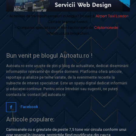
- Ai nevoie de transport aeroport in Anglia? Încearcă
Airport Taxi London
.
Calitate la prețul corect.
- Companie specializata in tranzactionarea de
Criptomonede
si
infrastructura blockchain.
Bun venit pe blogul Autoatu.ro !
Autoatu.ro este un site de știri și blog de actualitate, dedicat diseminării
informațiilor relevante din diverse domenii. Platforma oferă articole,
reportaje și analize pe teme variate, de la evenimente recente la
subiecte de interes specializat. Este un spațiu digital dedicat informării
și educației continue. Pentru orice întrebări sau sugestii, ne puteți
contacta la: contact [at] autoatu.ro
Facebook
Articole populare:
Camioanele cu o greutate de peste 7,5 tone vor circula conform unui
orar special în Ungaria, restricțiile fiind modificate din cauza