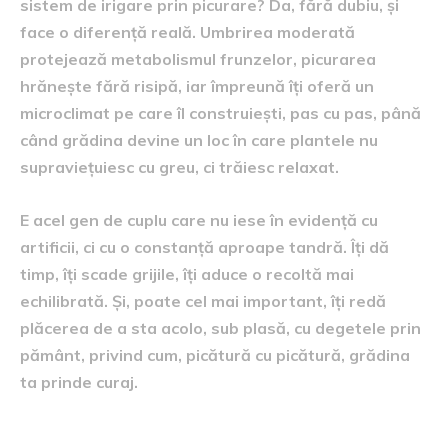
sistem de irigare prin picurare? Da, fără dubiu, și
face o diferență reală. Umbrirea moderată
protejează metabolismul frunzelor, picurarea
hrănește fără risipă, iar împreună îți oferă un
microclimat pe care îl construiești, pas cu pas, până
când grădina devine un loc în care plantele nu
supraviețuiesc cu greu, ci trăiesc relaxat.
E acel gen de cuplu care nu iese în evidență cu
artificii, ci cu o constanță aproape tandră. Îți dă
timp, îți scade grijile, îți aduce o recoltă mai
echilibrată. Și, poate cel mai important, îți redă
plăcerea de a sta acolo, sub plasă, cu degetele prin
pământ, privind cum, picătură cu picătură, grădina
ta prinde curaj.