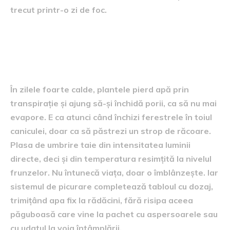
trecut printr-o zi de foc.
De ce funcționează atât de
bine împreună
În zilele foarte calde, plantele pierd apă prin
transpirație și ajung să-și închidă porii, ca să nu mai
evapore. E ca atunci când închizi ferestrele în toiul
caniculei, doar ca să păstrezi un strop de răcoare.
Plasa de umbrire taie din intensitatea luminii
directe, deci și din temperatura resimțită la nivelul
frunzelor. Nu întunecă viața, doar o îmblânzește. Iar
sistemul de picurare completează tabloul cu dozaj,
trimițând apa fix la rădăcini, fără risipa aceea
păguboasă care vine la pachet cu aspersoarele sau
cu udatul la voia întâmplării.