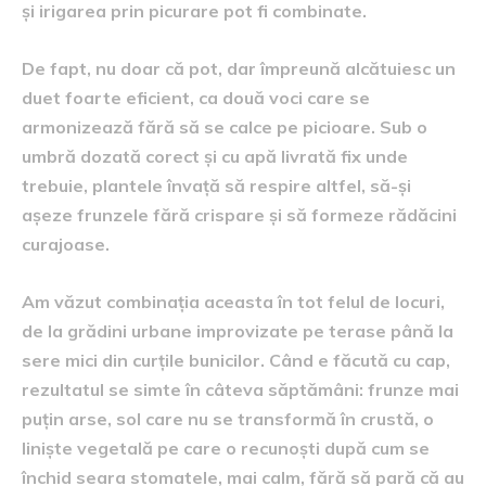
și irigarea prin picurare pot fi combinate.
De fapt, nu doar că pot, dar împreună alcătuiesc un
duet foarte eficient, ca două voci care se
armonizează fără să se calce pe picioare. Sub o
umbră dozată corect și cu apă livrată fix unde
trebuie, plantele învață să respire altfel, să-și
așeze frunzele fără crispare și să formeze rădăcini
curajoase.
Am văzut combinația aceasta în tot felul de locuri,
de la grădini urbane improvizate pe terase până la
sere mici din curțile bunicilor. Când e făcută cu cap,
rezultatul se simte în câteva săptămâni: frunze mai
puțin arse, sol care nu se transformă în crustă, o
liniște vegetală pe care o recunoști după cum se
închid seara stomatele, mai calm, fără să pară că au