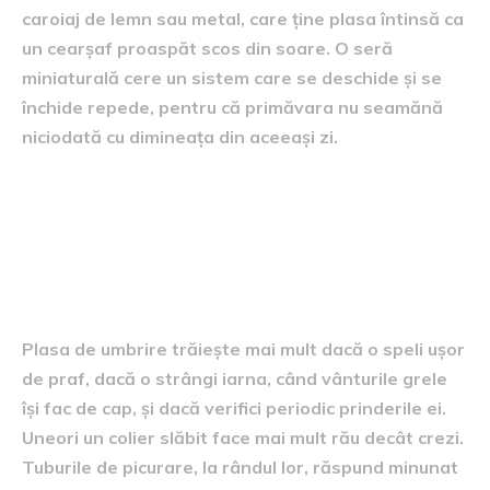
caroiaj de lemn sau metal, care ține plasa întinsă ca
un cearșaf proaspăt scos din soare. O seră
miniaturală cere un sistem care se deschide și se
închide repede, pentru că primăvara nu seamănă
niciodată cu dimineața din aceeași zi.
Despre întreținere și micile
ritualuri care prelungesc viața
sistemului
Plasa de umbrire trăiește mai mult dacă o speli ușor
de praf, dacă o strângi iarna, când vânturile grele
își fac de cap, și dacă verifici periodic prinderile ei.
Uneori un colier slăbit face mai mult rău decât crezi.
Tuburile de picurare, la rândul lor, răspund minunat