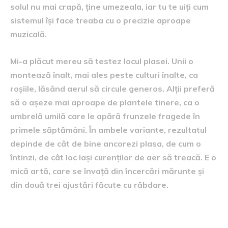
solul nu mai crapă, ține umezeala, iar tu te uiți cum
sistemul își face treaba cu o precizie aproape
muzicală.
Mi-a plăcut mereu să testez locul plasei. Unii o
montează înalt, mai ales peste culturi înalte, ca
roșiile, lăsând aerul să circule generos. Alții preferă
să o așeze mai aproape de plantele tinere, ca o
umbrelă umilă care le apără frunzele fragede în
primele săptămâni. În ambele variante, rezultatul
depinde de cât de bine ancorezi plasa, de cum o
întinzi, de cât loc lași curenților de aer să treacă. E o
mică artă, care se învață din încercări mărunte și
din două trei ajustări făcute cu răbdare.
Erori mărunte care pot strica