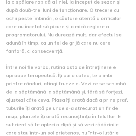
la o spălare rapidă a liniei, la început de sezon și
după două-trei luni de funcționare. O trecere cu
ochii peste îmbinări, o căutare atentă a orificiilor
care au încetat să picure și o mică reglare a
programatorului. Nu durează mult, dar efectul se
adună în timp, ca un fel de grijă care nu cere
fanfară, ci consecvență.
Între noi fie vorba, rutina asta de întreținere e
aproape terapeutică. Îți pui o cafea, te plimbi
printre rânduri, atingi frunzele. Vezi ce se schimbă
de la săptămână la săptămână și, fără să forțezi,
ajustezi câte ceva. Plasa îți arată dacă a prins praf,
tuburile îți arată pe unde s-a strecurat un fir de
nisip, plantele îți arată recunoștința în felul lor. E
suficient să te apleci o clipă și să vezi rădăcinile
care stau într-un sol prietenos, nu într-o lutărie