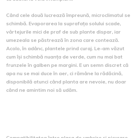
Când cele două lucrează împreună, microclimatul se
schimbă. Evaporarea la suprafața solului scade,
vârtejurile mici de praf de sub plante dispar, iar
umezeala se păstrează în zona care contează.
Acolo, în adânc, plantele prind curaj. Le-am văzut
cum își schimbă nuanța de verde, cum nu mai bat
frunzele în galben pe margini. E un semn discret că
apa nu se mai duce în aer, ci rămâne la rădăcină,
disponibilă atunci când planta are nevoie, nu doar
când ne amintim noi să udăm.
Cheia compatibilității: lumina
potrivită și presiunea corectă
Compatibilitatea între plasa de umbrire și picurare