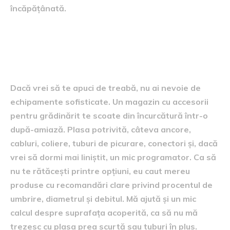
încăpățânată.
Unde găsești materiale și cum
alegi fără să complici lucrurile
Dacă vrei să te apuci de treabă, nu ai nevoie de
echipamente sofisticate. Un magazin cu accesorii
pentru grădinărit te scoate din încurcătură într-o
după-amiază. Plasa potrivită, câteva ancore,
cabluri, coliere, tuburi de picurare, conectori și, dacă
vrei să dormi mai liniștit, un mic programator. Ca să
nu te rătăcești printre opțiuni, eu caut mereu
produse cu recomandări clare privind procentul de
umbrire, diametrul și debitul. Mă ajută și un mic
calcul despre suprafața acoperită, ca să nu mă
trezesc cu plasa prea scurtă sau tuburi în plus.