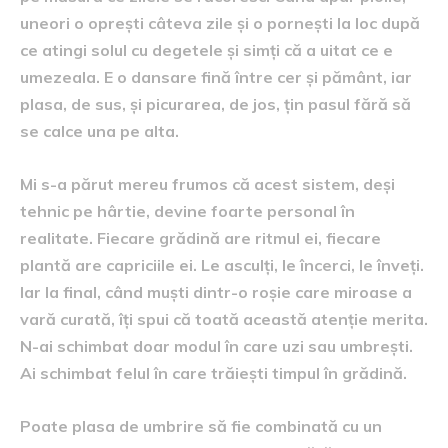
uneori o oprești câteva zile și o pornești la loc după
ce atingi solul cu degetele și simți că a uitat ce e
umezeala. E o dansare fină între cer și pământ, iar
plasa, de sus, și picurarea, de jos, țin pasul fără să
se calce una pe alta.
Mi s-a părut mereu frumos că acest sistem, deși
tehnic pe hârtie, devine foarte personal în
realitate. Fiecare grădină are ritmul ei, fiecare
plantă are capriciile ei. Le asculți, le încerci, le înveți.
Iar la final, când muști dintr-o roșie care miroase a
vară curată, îți spui că toată această atenție merita.
N-ai schimbat doar modul în care uzi sau umbrești.
Ai schimbat felul în care trăiești timpul în grădină.
Poate plasa de umbrire să fie combinată cu un