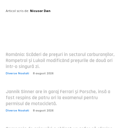
Articol scris de:
Nicusor Dan
Postari fresh:
România: Scăderi de prețuri în sectorul carburanților,
Rompetrol și Lukoil modificând prețurile de două ori
într-o singură zi.
Diverse Noutati
8 august 2026
Jannik Sinner are în garaj Ferrari și Porsche, însă a
fost respins de patru ori la examenul pentru
permisul de motocicletă.
Diverse Noutati
8 august 2026