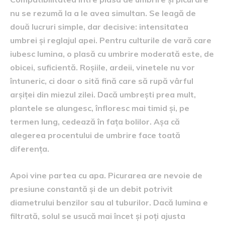
nu se rezumă la a le avea simultan. Se leagă de
două lucruri simple, dar decisive: intensitatea
umbrei și reglajul apei. Pentru culturile de vară care
iubesc lumina, o plasă cu umbrire moderată este, de
obicei, suficientă. Roșiile, ardeii, vinetele nu vor
întuneric, ci doar o sită fină care să rupă vârful
arșiței din miezul zilei. Dacă umbrești prea mult,
plantele se alungesc, înfloresc mai timid și, pe
termen lung, cedează în fața bolilor. Așa că
alegerea procentului de umbrire face toată
diferența.
Apoi vine partea cu apa. Picurarea are nevoie de
presiune constantă și de un debit potrivit
diametrului benzilor sau al tuburilor. Dacă lumina e
filtrată, solul se usucă mai încet și poți ajusta