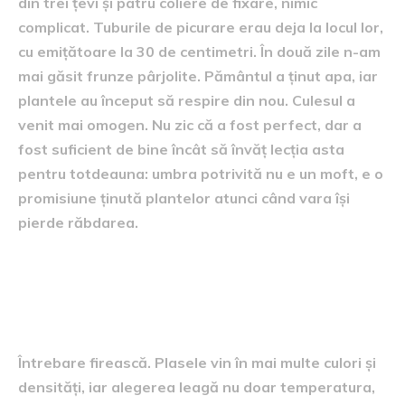
din trei țevi și patru coliere de fixare, nimic
complicat. Tuburile de picurare erau deja la locul lor,
cu emițătoare la 30 de centimetri. În două zile n-am
mai găsit frunze pârjolite. Pământul a ținut apa, iar
plantele au început să respire din nou. Culesul a
venit mai omogen. Nu zic că a fost perfect, dar a
fost suficient de bine încât să învăț lecția asta
pentru totdeauna: umbra potrivită nu e un moft, e o
promisiune ținută plantelor atunci când vara își
pierde răbdarea.
Ce fel de plase și ce fel de
picurare
Întrebare firească. Plasele vin în mai multe culori și
densități, iar alegerea leagă nu doar temperatura,