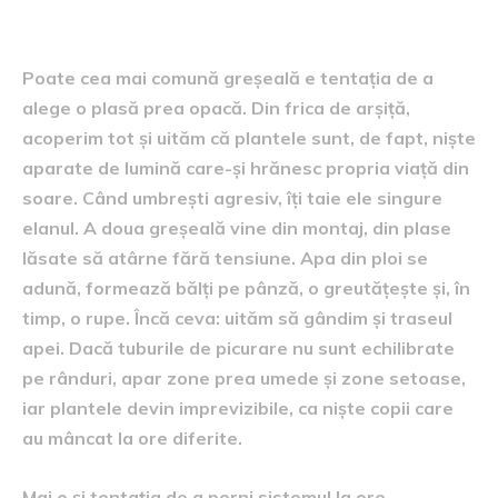
armonia
Poate cea mai comună greșeală e tentația de a
alege o plasă prea opacă. Din frica de arșiță,
acoperim tot și uităm că plantele sunt, de fapt, niște
aparate de lumină care-și hrănesc propria viață din
soare. Când umbrești agresiv, îți taie ele singure
elanul. A doua greșeală vine din montaj, din plase
lăsate să atârne fără tensiune. Apa din ploi se
adună, formează bălți pe pânză, o greutățește și, în
timp, o rupe. Încă ceva: uităm să gândim și traseul
apei. Dacă tuburile de picurare nu sunt echilibrate
pe rânduri, apar zone prea umede și zone setoase,
iar plantele devin imprevizibile, ca niște copii care
au mâncat la ore diferite.
Mai e și tentația de a porni sistemul la ore