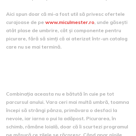
Aici spun doar că mi-a fost util să privesc ofertele
curajoase de pe
www.miculmester.ro
, unde găsești
atât plase de umbrire, cât și componente pentru
picurare, fără să simți că ai aterizat într-un catalog
care nu se mai termină.
Vara, toamna, primăvara și
iarna într-o poveste singură
Combinația aceasta nu e bătută în cuie pe tot
parcursul anului. Vara ceri mai multă umbră, toamna
începi să strângi pânza, primăvara o desfaci la
nevoie, iar iarna o pui la adăpost. Picurarea, în
schimb, rămâne loială, doar că îi scurtezi programul
pe măsură ce zilele se răcoresc. Când apar ploile,