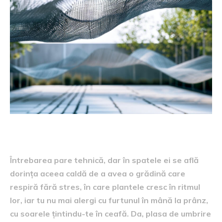
Întrebarea pare tehnică, dar în spatele ei se află
dorința aceea caldă de a avea o grădină care
respiră fără stres, în care plantele cresc în ritmul
lor, iar tu nu mai alergi cu furtunul în mână la prânz,
cu soarele țintindu-te în ceafă. Da, plasa de umbrire