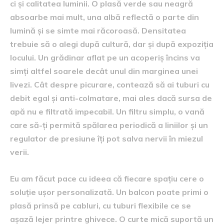
ci și calitatea luminii. O plasă verde sau neagră
absoarbe mai mult, una albă reflectă o parte din
lumină și se simte mai răcoroasă. Densitatea
trebuie să o alegi după cultură, dar și după expoziția
locului. Un grădinar aflat pe un acoperiș încins va
simți altfel soarele decât unul din marginea unei
livezi. Cât despre picurare, contează să ai tuburi cu
debit egal și anti-colmatare, mai ales dacă sursa de
apă nu e filtrată impecabil. Un filtru simplu, o vană
care să-ți permită spălarea periodică a liniilor și un
regulator de presiune îți pot salva nervii în miezul
verii.
Eu am făcut pace cu ideea că fiecare spațiu cere o
soluție ușor personalizată. Un balcon poate primi o
plasă prinsă pe cabluri, cu tuburi flexibile ce se
așază lejer printre ghivece. O curte mică suportă un