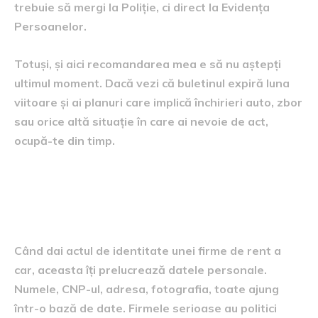
trebuie să mergi la Poliție, ci direct la Evidența
Persoanelor.
Totuși, și aici recomandarea mea e să nu aștepți
ultimul moment. Dacă vezi că buletinul expiră luna
viitoare și ai planuri care implică închirieri auto, zbor
sau orice altă situație în care ai nevoie de act,
ocupă-te din timp.
Câteva considerații despre
GDPR și protecția datelor
Când dai actul de identitate unei firme de rent a
car, aceasta îți prelucrează datele personale.
Numele, CNP-ul, adresa, fotografia, toate ajung
într-o bază de date. Firmele serioase au politici