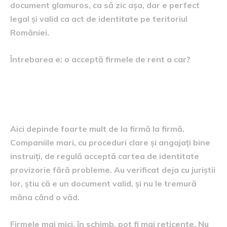
document glamuros, ca să zic așa, dar e perfect
legal și valid ca act de identitate pe teritoriul
României.
Întrebarea e: o acceptă firmele de rent a car?
Cum tratează companiile de
închiriere cartea provizorie
Aici depinde foarte mult de la firmă la firmă.
Companiile mari, cu proceduri clare și angajați bine
instruiți, de regulă acceptă cartea de identitate
provizorie fără probleme. Au verificat deja cu juriștii
lor, știu că e un document valid, și nu le tremură
mâna când o văd.
Firmele mai mici, în schimb, pot fi mai reticente. Nu