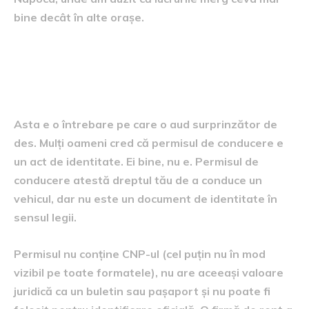
bine decât în alte orașe.
Permisul de conducere poate
fi folosit ca act de identitate?
Asta e o întrebare pe care o aud surprinzător de
des. Mulți oameni cred că permisul de conducere e
un act de identitate. Ei bine, nu e. Permisul de
conducere atestă dreptul tău de a conduce un
vehicul, dar nu este un document de identitate în
sensul legii.
Permisul nu conține CNP-ul (cel puțin nu în mod
vizibil pe toate formatele), nu are aceeași valoare
juridică ca un buletin sau pașaport și nu poate fi