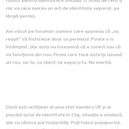
folosit pentru identificare oficială. O firmă de rent a
car va cere mereu un act de identitate separat, pe
lângă permis.
Am văzut pe forumuri oameni care spuneau că „au
reușit” să închirieze doar cu permisul. Poate s-a
întâmplat, dar asta nu înseamnă că e corect sau că
va funcționa din nou. Firma care face asta își asumă
un risc, iar tu, ca client, te expui și tu. Nu merită.
Câteva nuanțe pentru
cetățenii străini
Dacă ești cetățean al unui stat membru UE și ai
pierdut actul de identitate în Cluj, situația e similară,
dar cu câteva particularități. Poți folosi pașaportul,