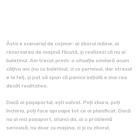
Ce faci dacă ți-ai pierdut
buletinul chiar înainte de o
călătorie
Ăsta e scenariul de coșmar: ai zborul mâine, ai
rezervarea de mașină făcută, și realizezi că nu ai
buletinul. Am trecut printr-o situație similară acum
câțiva ani (nu cu buletinul, ci cu permisul, dar stresul
e la fel), și pot să spun că panica inițială e mai rea
decât realitatea.
Dacă ai pașaportul, ești salvat. Poți zbura, poți
închiria, poți face aproape tot ce ai planificat. Dacă
nu ai nici pașaport, atunci da, ai o problemă
serioasă, nu doar cu mașina, ci și cu zborul.