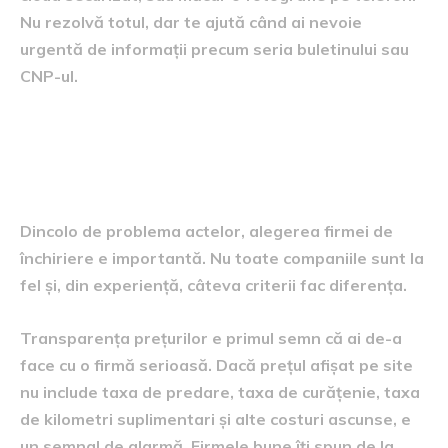
Nu rezolvă totul, dar te ajută când ai nevoie
urgentă de informații precum seria buletinului sau
CNP-ul.
Cum alegi firma de rent a car
potrivită
Dincolo de problema actelor, alegerea firmei de
închiriere e importantă. Nu toate companiile sunt la
fel și, din experiență, câteva criterii fac diferența.
Transparența prețurilor e primul semn că ai de-a
face cu o firmă serioasă. Dacă prețul afișat pe site
nu include taxa de predare, taxa de curățenie, taxa
de kilometri suplimentari și alte costuri ascunse, e
un semnal de alarmă. Firmele bune îți spun de la