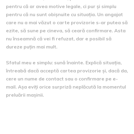
pentru că ar avea motive legale, ci pur și simplu
pentru că nu sunt obișnuite cu situația. Un angajat
care nu a mai văzut o carte provizorie s-ar putea să
ezite, să sune pe cineva, să ceară confirmare. Asta
nu înseamnă că vei fi refuzat, dar e posibil să
dureze puțin mai mult.
Sfatul meu e simplu: sună înainte. Explică situația,
întreabă dacă acceptă cartea provizorie și, dacă da,
cere un nume de contact sau o confirmare pe e-
mail. Așa eviți orice surpriză neplăcută la momentul
preluării mașinii.
Pașii concreți dacă ți-ai
pierdut buletinul și vrei să