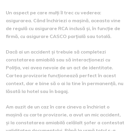
Un aspect pe care mulți îl trec cu vederea:
asigurarea. Când închiriezi o mașină, aceasta vine
de regulă cu asigurare RCA inclusă și, în funcție de
firmă, cu asigurare CASCO parțială sau totală.
Dacă ai un accident și trebuie să completezi
constatarea amiabilă sau să interacționezi cu
Poliția, vei avea nevoie de un act de identitate.
Cartea provizorie funcționează perfect în acest
context, dar e bine să o ai la tine în permanență, nu
lăsată la hotel sau în bagaj.
Am auzit de un caz în care cineva a închiriat o
mașină cu carte provizorie, a avut un mic accident,
și la constatarea amiabilă celălalt șofer a contestat
validitatea documentului. Până la urmă totul s-a