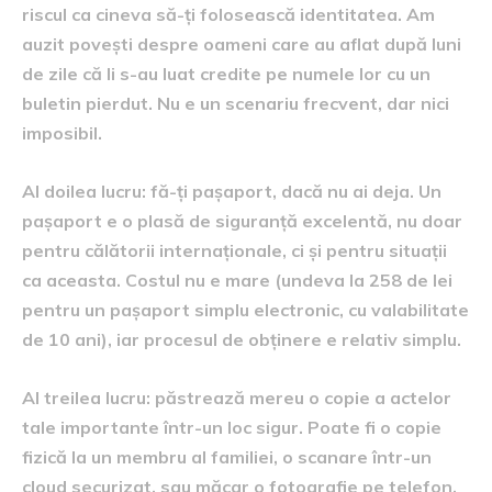
riscul ca cineva să-ți folosească identitatea. Am
auzit povești despre oameni care au aflat după luni
de zile că li s-au luat credite pe numele lor cu un
buletin pierdut. Nu e un scenariu frecvent, dar nici
imposibil.
Al doilea lucru: fă-ți pașaport, dacă nu ai deja. Un
pașaport e o plasă de siguranță excelentă, nu doar
pentru călătorii internaționale, ci și pentru situații
ca aceasta. Costul nu e mare (undeva la 258 de lei
pentru un pașaport simplu electronic, cu valabilitate
de 10 ani), iar procesul de obținere e relativ simplu.
Al treilea lucru: păstrează mereu o copie a actelor
tale importante într-un loc sigur. Poate fi o copie
fizică la un membru al familiei, o scanare într-un
cloud securizat, sau măcar o fotografie pe telefon.