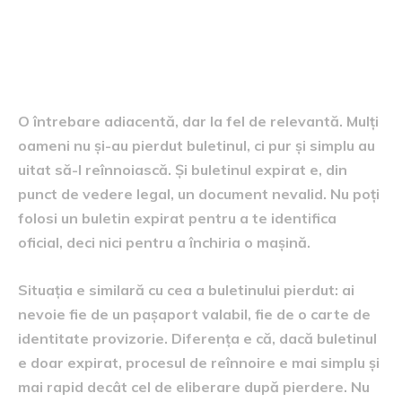
Pot închiria o mașină cu
buletinul expirat?
O întrebare adiacentă, dar la fel de relevantă. Mulți
oameni nu și-au pierdut buletinul, ci pur și simplu au
uitat să-l reînnoiască. Și buletinul expirat e, din
punct de vedere legal, un document nevalid. Nu poți
folosi un buletin expirat pentru a te identifica
oficial, deci nici pentru a închiria o mașină.
Situația e similară cu cea a buletinului pierdut: ai
nevoie fie de un pașaport valabil, fie de o carte de
identitate provizorie. Diferența e că, dacă buletinul
e doar expirat, procesul de reînnoire e mai simplu și
mai rapid decât cel de eliberare după pierdere. Nu