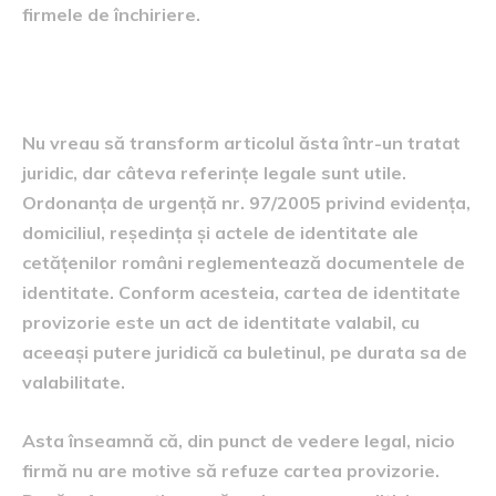
firmele de închiriere.
Ce spune legea, pe scurt
Nu vreau să transform articolul ăsta într-un tratat
juridic, dar câteva referințe legale sunt utile.
Ordonanța de urgență nr. 97/2005 privind evidența,
domiciliul, reședința și actele de identitate ale
cetățenilor români reglementează documentele de
identitate. Conform acesteia, cartea de identitate
provizorie este un act de identitate valabil, cu
aceeași putere juridică ca buletinul, pe durata sa de
valabilitate.
Asta înseamnă că, din punct de vedere legal, nicio
firmă nu are motive să refuze cartea provizorie.