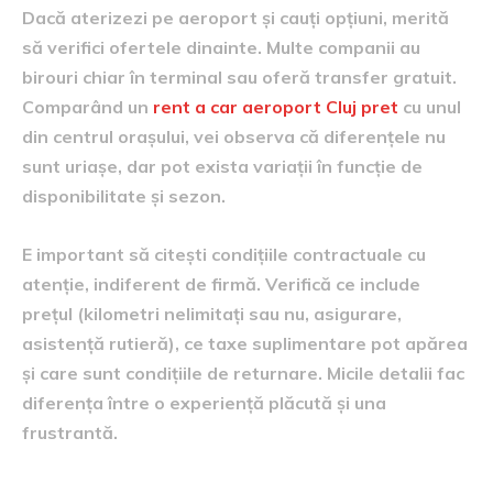
Dacă aterizezi pe aeroport și cauți opțiuni, merită
să verifici ofertele dinainte. Multe companii au
birouri chiar în terminal sau oferă transfer gratuit.
Comparând un
rent a car aeroport Cluj pret
cu unul
din centrul orașului, vei observa că diferențele nu
sunt uriașe, dar pot exista variații în funcție de
disponibilitate și sezon.
E important să citești condițiile contractuale cu
atenție, indiferent de firmă. Verifică ce include
prețul (kilometri nelimitați sau nu, asigurare,
asistență rutieră), ce taxe suplimentare pot apărea
și care sunt condițiile de returnare. Micile detalii fac
diferența între o experiență plăcută și una
frustrantă.