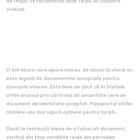
de reguli, te recomandă doar ca pe un oaspete
civilizat.
Situația specială a zborurilor
domestice și actele de
identitate
O întrebare care apare mereu, de obicei la check-in,
este legată de documentele acceptate pentru
zborurile interne. Este bine de știut că în Statele
Unite accesul prin controlul de securitate cere un
document de identitate acceptat. Pașaportul străin
rămâne cea mai sigură opțiune pentru turiști.
Dacă te tentează ideea de a folosi alt document,
verifică din timp condițiile reale din perioada