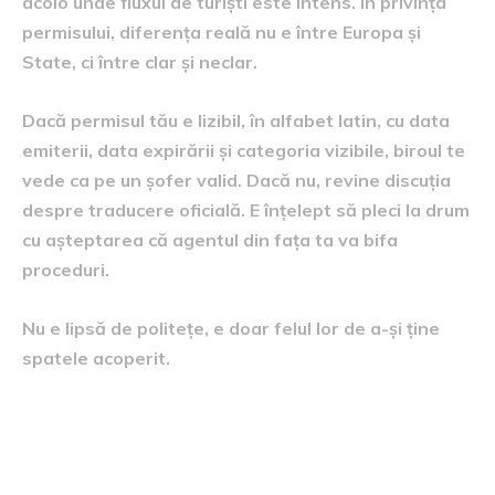
acolo unde fluxul de turiști este intens. În privința
permisului, diferența reală nu e între Europa și
State, ci între clar și neclar.
Dacă permisul tău e lizibil, în alfabet latin, cu data
emiterii, data expirării și categoria vizibile, biroul te
vede ca pe un șofer valid. Dacă nu, revine discuția
despre traducere oficială. E înțelept să pleci la drum
cu așteptarea că agentul din fața ta va bifa
proceduri.
Nu e lipsă de politețe, e doar felul lor de a-și ține
spatele acoperit.
Vârsta, cardul și acel depozit
care pare capricios