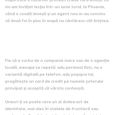
mi-am învățat lecția într-un iunie torid, la Phoenix,
când o coadă leneșă și un agent nou m-au convins
că două foi în plus în mapă nu cântăresc cât liniștea.
Cerințele companiilor, dincolo
de literă
Fie că e vorba de o companie mare sau de o agenție
locală, mesajul se repetă: adu permisul fizic, nu o
variantă digitală pe telefon, adu pașaportul,
pregătește un card de credit pe numele șoferului
principal și acceptă că vârsta contează.
Uneori ți se poate cere un al doilea act de
identitate, mai ales în statele de frontieră sau