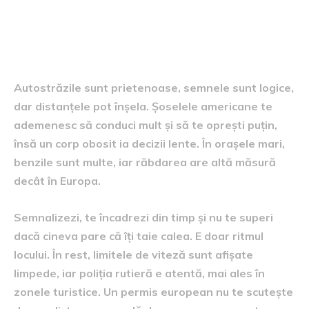
Un cuvânt despre condusul
propriu-zis
Autostrăzile sunt prietenoase, semnele sunt logice,
dar distanțele pot înșela. Șoselele americane te
ademenesc să conduci mult și să te oprești puțin,
însă un corp obosit ia decizii lente. În orașele mari,
benzile sunt multe, iar răbdarea are altă măsură
decât în Europa.
Semnalizezi, te încadrezi din timp și nu te superi
dacă cineva pare că îți taie calea. E doar ritmul
locului. În rest, limitele de viteză sunt afișate
limpede, iar poliția rutieră e atentă, mai ales în
zonele turistice. Un permis european nu te scutește