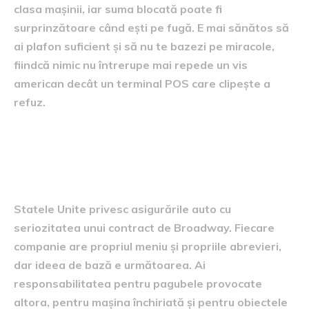
clasa mașinii, iar suma blocată poate fi
surprinzătoare când ești pe fugă. E mai sănătos să
ai plafon suficient și să nu te bazezi pe miracole,
fiindcă nimic nu întrerupe mai repede un vis
american decât un terminal POS care clipește a
refuz.
Asigurările, acea pădure în
care e bine să ai busolă
Statele Unite privesc asigurările auto cu
seriozitatea unui contract de Broadway. Fiecare
companie are propriul meniu și propriile abrevieri,
dar ideea de bază e următoarea. Ai
responsabilitatea pentru pagubele provocate
altora, pentru mașina închiriată și pentru obiectele