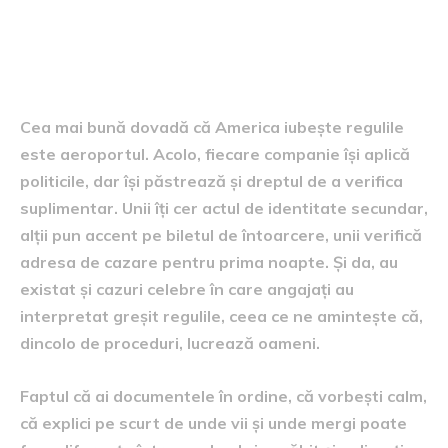
Realitatea din teren, între
reguli și politețe
Cea mai bună dovadă că America iubește regulile
este aeroportul. Acolo, fiecare companie își aplică
politicile, dar își păstrează și dreptul de a verifica
suplimentar. Unii îți cer actul de identitate secundar,
alții pun accent pe biletul de întoarcere, unii verifică
adresa de cazare pentru prima noapte. Și da, au
existat și cazuri celebre în care angajați au
interpretat greșit regulile, ceea ce ne amintește că,
dincolo de proceduri, lucrează oameni.
Faptul că ai documentele în ordine, că vorbești calm,
că explici pe scurt de unde vii și unde mergi poate