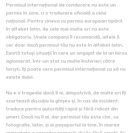
Permisul internațional de conducere nu este un
permis în sine, ci o traducere oficială a celui
național. Pentru cineva cu permis european tipărit
în alfabet latin, de cele mai multe ori nu este
obligatoriu. Unele companii îl recomandă, altele îl
cer doar dacă permisul tău nu este în alfabet latin.
Există totuși situații în care un angajat de la un birou
aglomerat, într-un stat cu multe închirieri către
turiști, îți poate cere permisul internațional ca să nu
existe dubii.
Nu e o tragedie dacă îl ai, dimpotrivă, de multe ori îți
scurtează discuția la ghișeu și, în caz de incident,
traduce pentru autorități rapid și fără ridicat din
umeri. Dacă nu îl ai, dar permisul tău este clar, cu
fotografie, latin, și ai pașaportul la tine, în marea
majoritate a cazurilor primești cheile fără emoții. Eu