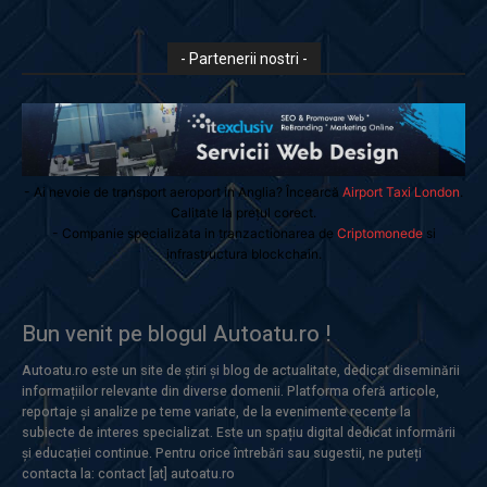
- Partenerii nostri -
- Ai nevoie de transport aeroport in Anglia? Încearcă
Airport Taxi London
.
Calitate la prețul corect.
- Companie specializata in tranzactionarea de
Criptomonede
si
infrastructura blockchain.
Bun venit pe blogul Autoatu.ro !
Autoatu.ro este un site de știri și blog de actualitate, dedicat diseminării
informațiilor relevante din diverse domenii. Platforma oferă articole,
reportaje și analize pe teme variate, de la evenimente recente la
subiecte de interes specializat. Este un spațiu digital dedicat informării
și educației continue. Pentru orice întrebări sau sugestii, ne puteți
contacta la: contact [at] autoatu.ro