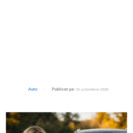
Pot închiria o mașină în
SUA cu permisul de
conducere european?
Auto
Publicat pe:
31 octombrie 2025