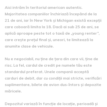
Aici intrăm în teritoriul american autentic.
Majoritatea companiilor închiriază începând de la
21 de ani, iar în New York și Michigan există excepții
care coboară limita la 18. Dacă ai sub 25 de ani, se
aplică aproape peste tot o taxă de „young renter”,
care crește prețul final și, uneori, te limitează la
anumite clase de vehicule.
Nu e negociabil, nu ține de țara din care vii, ține de
risc. La fel, cardul de credit pe numele tău este
standardul preferat. Unele companii acceptă
carduri de debit, dar cu condiții mai stricte, verificări
suplimentare, bilete de avion dus-întors și depozite
măricele.
Depozitul variază în funcție de locație, perioadă și