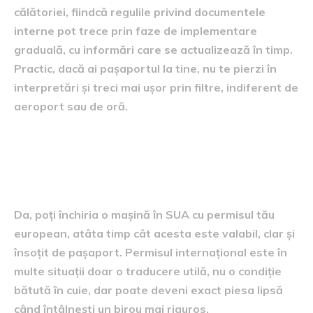
călătoriei, fiindcă regulile privind documentele
interne pot trece prin faze de implementare
graduală, cu informări care se actualizează în timp.
Practic, dacă ai pașaportul la tine, nu te pierzi în
interpretări și treci mai ușor prin filtre, indiferent de
aeroport sau de oră.
Un gând de final, spus ca
între prieteni
Da, poți închiria o mașină în SUA cu permisul tău
european, atâta timp cât acesta este valabil, clar și
însoțit de pașaport. Permisul internațional este în
multe situații doar o traducere utilă, nu o condiție
bătută în cuie, dar poate deveni exact piesa lipsă
când întâlnești un birou mai riguros.