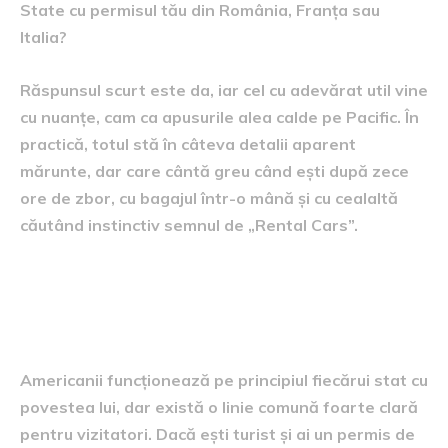
State cu permisul tău din România, Franța sau
Italia?
Răspunsul scurt este da, iar cel cu adevărat util vine
cu nuanțe, cam ca apusurile alea calde pe Pacific. În
practică, totul stă în câteva detalii aparent
mărunte, dar care cântă greu când ești după zece
ore de zbor, cu bagajul într-o mână și cu cealaltă
căutând instinctiv semnul de „Rental Cars”.
Ce spun regulile, pe înțelesul
tuturor
Americanii funcționează pe principiul fiecărui stat cu
povestea lui, dar există o linie comună foarte clară
pentru vizitatori. Dacă ești turist și ai un permis de