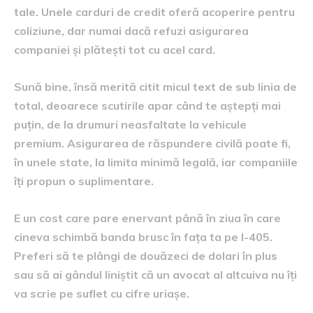
tale. Unele carduri de credit oferă acoperire pentru
coliziune, dar numai dacă refuzi asigurarea
companiei și plătești tot cu acel card.
Sună bine, însă merită citit micul text de sub linia de
total, deoarece scutirile apar când te aștepți mai
puțin, de la drumuri neasfaltate la vehicule
premium. Asigurarea de răspundere civilă poate fi,
în unele state, la limita minimă legală, iar companiile
îți propun o suplimentare.
E un cost care pare enervant până în ziua în care
cineva schimbă banda brusc în fața ta pe I-405.
Preferi să te plângi de douăzeci de dolari în plus
sau să ai gândul liniștit că un avocat al altcuiva nu îți
va scrie pe suflet cu cifre uriașe.