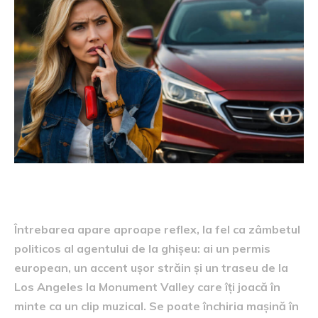
Întrebarea apare aproape reflex, la fel ca zâmbetul
politicos al agentului de la ghișeu: ai un permis
european, un accent ușor străin și un traseu de la
Los Angeles la Monument Valley care îți joacă în
minte ca un clip muzical. Se poate închiria mașină în