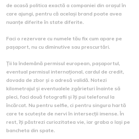
de acasă politica exactă a companiei din orașul în
care ajungi, pentru că același brand poate avea
nuanțe diferite în state diferite.
Faci o rezervare cu numele tău fix cum apare pe
pașaport, nu cu diminutive sau prescurtări.
Ții la îndemână permisul european, pașaportul,
eventual permisul internațional, cardul de credit,
dovada de zbor și o adresă validă. Notezi
kilometrajul și eventualele zgârieturi înainte să
pleci, faci două fotografii și îți pui telefonul la
încărcat. Nu pentru selfie, ci pentru singura hartă
care te scutește de nervi în intersecții imense. În
rest, îți păstrezi curiozitatea vie, iar graba o lași pe
bancheta din spate.