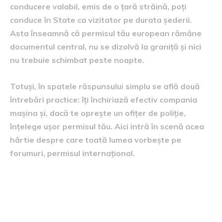
conducere valabil, emis de o țară străină, poți
conduce în State ca vizitator pe durata șederii.
Asta înseamnă că permisul tău european rămâne
documentul central, nu se dizolvă la graniță și nici
nu trebuie schimbat peste noapte.
Totuși, în spatele răspunsului simplu se află două
întrebări practice: îți închiriază efectiv compania
mașina și, dacă te oprește un ofițer de poliție,
înțelege ușor permisul tău. Aici intră în scenă acea
hârtie despre care toată lumea vorbește pe
forumuri, permisul internațional.
Povestea permisului
internațional, fără mister