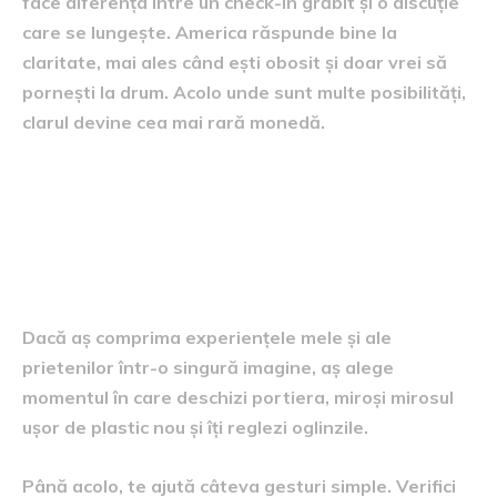
face diferența între un check-in grăbit și o discuție
care se lungește. America răspunde bine la
claritate, mai ales când ești obosit și doar vrei să
pornești la drum. Acolo unde sunt multe posibilități,
clarul devine cea mai rară monedă.
Permisul european în
buzunar, bune practici în
minte
Dacă aș comprima experiențele mele și ale
prietenilor într-o singură imagine, aș alege
momentul în care deschizi portiera, miroși mirosul
ușor de plastic nou și îți reglezi oglinzile.
Până acolo, te ajută câteva gesturi simple. Verifici