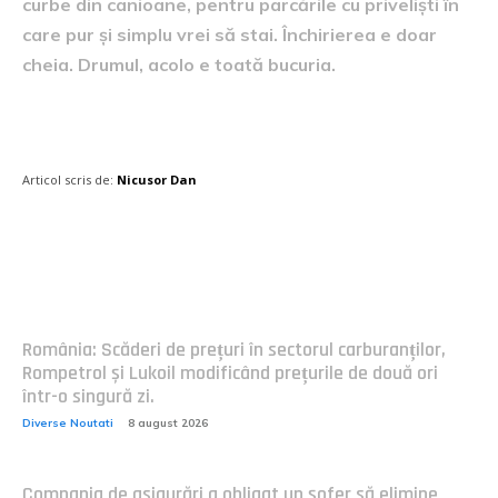
curbe din canioane, pentru parcările cu priveliști în
care pur și simplu vrei să stai. Închirierea e doar
cheia. Drumul, acolo e toată bucuria.
Articol scris de:
Nicusor Dan
Postari fresh:
România: Scăderi de prețuri în sectorul carburanților,
Rompetrol și Lukoil modificând prețurile de două ori
într-o singură zi.
Diverse Noutati
8 august 2026
Compania de asigurări a obligat un șofer să elimine