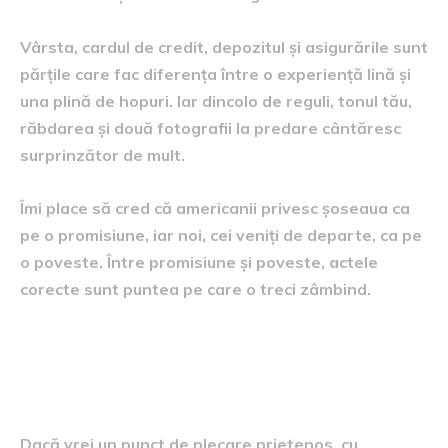
Vârsta, cardul de credit, depozitul și asigurările sunt
părțile care fac diferența între o experiență lină și
una plină de hopuri. Iar dincolo de reguli, tonul tău,
răbdarea și două fotografii la predare cântăresc
surprinzător de mult.
Îmi place să cred că americanii privesc șoseaua ca
pe o promisiune, iar noi, cei veniți de departe, ca pe
o poveste. Între promisiune și poveste, actele
corecte sunt puntea pe care o treci zâmbind.
Un mic ajutor, dacă vrei să
simplifici lucrurile
Dacă vrei un punct de plecare prietenos, cu