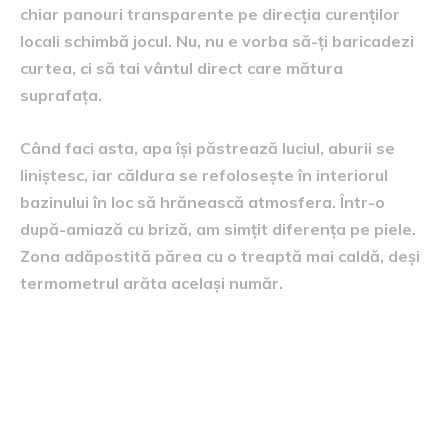
chiar panouri transparente pe direcția curenților
locali schimbă jocul. Nu, nu e vorba să-ți baricadezi
curtea, ci să tai vântul direct care mătura
suprafața.
Când faci asta, apa își păstrează luciul, aburii se
liniștesc, iar căldura se refolosește în interiorul
bazinului în loc să hrănească atmosfera. Într-o
după-amiază cu briză, am simțit diferența pe piele.
Zona adăpostită părea cu o treaptă mai caldă, deși
termometrul arăta același număr.
Căldura casei tale:
schimbătoare și pompe care
„fură” energie bună