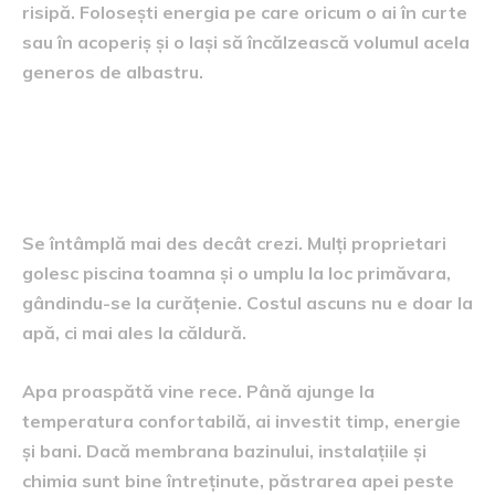
risipă. Folosești energia pe care oricum o ai în curte
sau în acoperiș și o lași să încălzească volumul acela
generos de albastru.
Să păstrezi aceeași apă de la
un sezon la altul
Se întâmplă mai des decât crezi. Mulți proprietari
golesc piscina toamna și o umplu la loc primăvara,
gândindu-se la curățenie. Costul ascuns nu e doar la
apă, ci mai ales la căldură.
Apa proaspătă vine rece. Până ajunge la
temperatura confortabilă, ai investit timp, energie
și bani. Dacă membrana bazinului, instalațiile și
chimia sunt bine întreținute, păstrarea apei peste