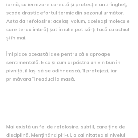
iarnă, cu iernizare corectă și protecție anti-îngheț,
scade drastic efortul termic din sezonul următor.
Asta da refolosire: același volum, aceleași molecule
care te-au îmbrățișat în iulie pot să-ți facă cu ochiul
și în mai.
Îmi place această idee pentru că e aproape
sentimentală. E ca și cum ai păstra un vin bun în
pivniță, îl lași să se odihnească, îl protejezi, iar
primăvara îl readuci la masă.
Micile rutine care contează
mai mult decât par
Mai există un fel de refolosire, subtil, care ține de
disciplină. Menținând pH-ul, alcalinitatea și nivelul