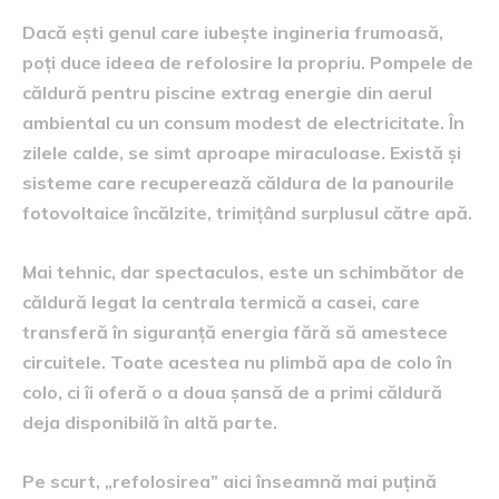
Dacă ești genul care iubește ingineria frumoasă,
poți duce ideea de refolosire la propriu. Pompele de
căldură pentru piscine extrag energie din aerul
ambiental cu un consum modest de electricitate. În
zilele calde, se simt aproape miraculoase. Există și
sisteme care recuperează căldura de la panourile
fotovoltaice încălzite, trimițând surplusul către apă.
Mai tehnic, dar spectaculos, este un schimbător de
căldură legat la centrala termică a casei, care
transferă în siguranță energia fără să amestece
circuitele. Toate acestea nu plimbă apa de colo în
colo, ci îi oferă o a doua șansă de a primi căldură
deja disponibilă în altă parte.
Pe scurt, „refolosirea” aici înseamnă mai puțină