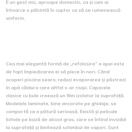
E un gest mic, aproape domestic, ca și cum ai
întoarce o plăcintă în cuptor ca să se rumenească
uniform.
Capace, bariere, pelicule:
aliații tăcuți ai apei
Cea mai elegantă formă de „refolosire” a apei este
de fapt împiedicarea ei să plece în nori. Când
acoperi piscina seara, reduci evaporarea și păstrezi
în apă căldura care altfel s-ar risipi. Capacele
clasice cu bule creează un film izolator la suprafață.
Modelele laminate, bine ancorate pe ghidaje, se
comportă ca o pătură serioasă. Există și pelicule
lichide pe bază de alcool gras, care se întind invizibil
la suprafață și limitează schimbul de vapori. Sunt