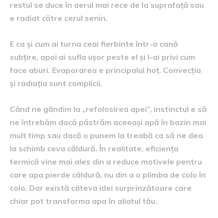
restul se duce în aerul mai rece de la suprafață sau
e radiat către cerul senin.
E ca și cum ai turna ceai fierbinte într-o cană
subțire, apoi ai sufla ușor peste el și l-ai privi cum
face aburi. Evaporarea e principalul hoț. Convecția
și radiația sunt complicii.
Când ne gândim la „refolosirea apei”, instinctul e să
ne întrebăm dacă păstrăm aceeași apă în bazin mai
mult timp sau dacă o punem la treabă ca să ne dea
la schimb ceva căldură. În realitate, eficiența
termică vine mai ales din a reduce motivele pentru
care apa pierde căldură, nu din a o plimba de colo în
colo. Dar există câteva idei surprinzătoare care
chiar pot transforma apa în aliatul tău.