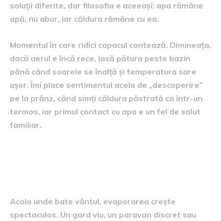
soluții diferite, dar filosofia e aceeași: apa rămâne
apă, nu abur, iar căldura rămâne cu ea.
Momentul în care ridici capacul contează. Dimineața,
dacă aerul e încă rece, lasă pătura peste bazin
până când soarele se înalță și temperatura sare
ușor. Îmi place sentimentul acela de „descoperire”
pe la prânz, când simți căldura păstrată ca într-un
termos, iar primul contact cu apa e un fel de salut
familiar.
Vântul, dușmanul nevăzut:
creează-ți adăpostul
Acolo unde bate vântul, evaporarea crește
spectaculos. Un gard viu, un paravan discret sau