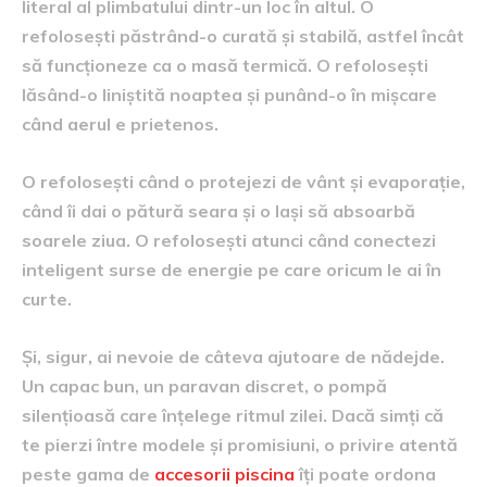
literal al plimbatului dintr-un loc în altul. O
refolosești păstrând-o curată și stabilă, astfel încât
să funcționeze ca o masă termică. O refolosești
lăsând-o liniștită noaptea și punând-o în mișcare
când aerul e prietenos.
O refolosești când o protejezi de vânt și evaporație,
când îi dai o pătură seara și o lași să absoarbă
soarele ziua. O refolosești atunci când conectezi
inteligent surse de energie pe care oricum le ai în
curte.
Și, sigur, ai nevoie de câteva ajutoare de nădejde.
Un capac bun, un paravan discret, o pompă
silențioasă care înțelege ritmul zilei. Dacă simți că
te pierzi între modele și promisiuni, o privire atentă
peste gama de
accesorii piscina
îți poate ordona