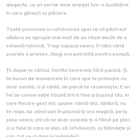
alegerile, ca un sertar bine aranjat într-o bucătărie
în care gătești cu plăcere.
Toată povestea cu refolosirea apei ca să păstrezi
căldura se apropie mai mult de un ritual decât de o
schemă tehnică. Tragi capacul seara, îl ridici când
soarele e prieten. Alegi ora potrivită pentru pompă.
Ții departe vântul. Verifici testerele fără panică. Și
te bucuri de momentele în care apa te primește nu
doar curată, ci și caldă, de parcă te recunoaște. E un
fel de conversație tăcută între tine și bazinul tău, în
care fiecare gest mic spune: rămâi aici, căldură, nu
te risipi. Iar când sari în piscină la ora magică, pe la
șase seara, știi că nu doar soarele ți-a făcut pe plac,
ci și felul în care ai ales să refolosești, cu blândețe și
cap, tot ce ai deja la îndemână.