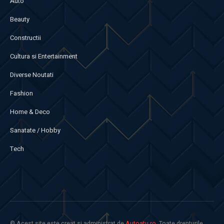
Auto
Beauty
Constructii
Cultura si Entertainment
Diverse Noutati
Fashion
Home & Deco
Sanatate / Hobby
Tech
© Acest site este creat si administrat de
Autoatu.ro
. Toate drepturile