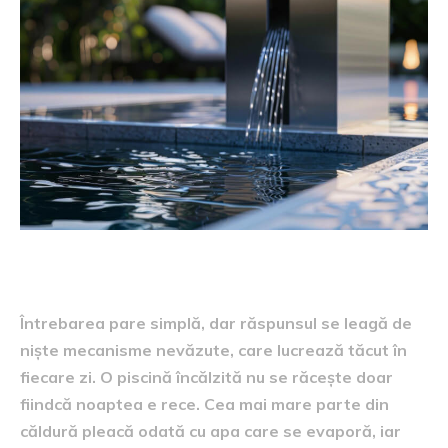
Întrebarea pare simplă, dar răspunsul se leagă de
niște mecanisme nevăzute, care lucrează tăcut în
fiecare zi. O piscină încălzită nu se răcește doar
fiindcă noaptea e rece. Cea mai mare parte din
căldură pleacă odată cu apa care se evaporă, iar