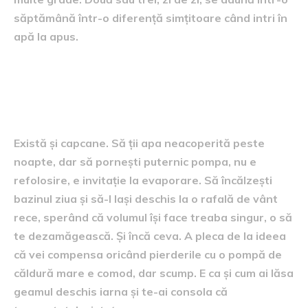
săptămână într-o diferență simțitoare când intri în
apă la apus.
Când refolosirea devine
amăgire
Există și capcane. Să ții apa neacoperită peste
noapte, dar să pornești puternic pompa, nu e
refolosire, e invitație la evaporare. Să încălzești
bazinul ziua și să-l lași deschis la o rafală de vânt
rece, sperând că volumul își face treaba singur, o să
te dezamăgească. Și încă ceva. A pleca de la ideea
că vei compensa oricând pierderile cu o pompă de
căldură mare e comod, dar scump. E ca și cum ai lăsa
geamul deschis iarna și te-ai consola că