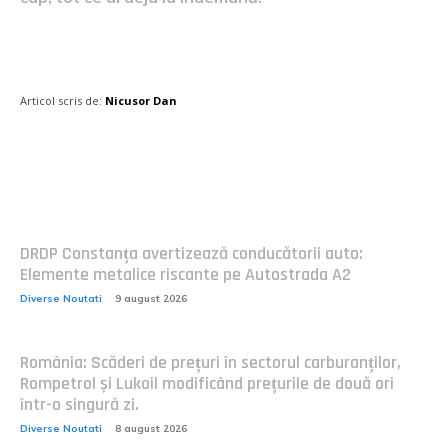
Articol scris de:
Nicusor Dan
Postari fresh:
DRDP Constanța avertizează conducătorii auto:
Elemente metalice riscante pe Autostrada A2
Diverse Noutati
9 august 2026
România: Scăderi de prețuri în sectorul carburanților,
Rompetrol și Lukoil modificând prețurile de două ori
într-o singură zi.
Diverse Noutati
8 august 2026