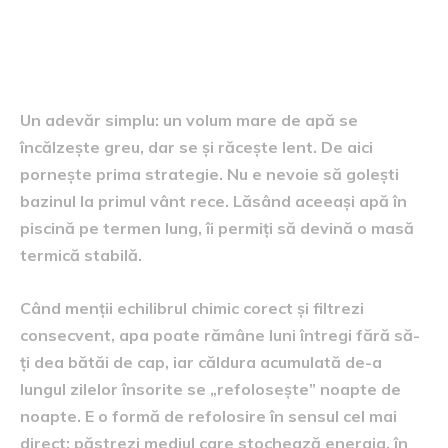
Apa ca masă termică: cum
„refolosești” căldura stocată
Un adevăr simplu: un volum mare de apă se
încălzește greu, dar se și răcește lent. De aici
pornește prima strategie. Nu e nevoie să golești
bazinul la primul vânt rece. Lăsând aceeași apă în
piscină pe termen lung, îi permiți să devină o masă
termică stabilă.
Când menții echilibrul chimic corect și filtrezi
consecvent, apa poate rămâne luni întregi fără să-
ți dea bătăi de cap, iar căldura acumulată de-a
lungul zilelor însorite se „refolosește” noapte de
noapte. E o formă de refolosire în sensul cel mai
direct: păstrezi mediul care stochează energia, în