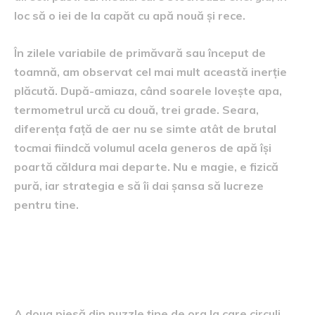
loc să o iei de la capăt cu apă nouă și rece.
În zilele variabile de primăvară sau început de
toamnă, am observat cel mai mult această inerție
plăcută. După-amiaza, când soarele lovește apa,
termometrul urcă cu două, trei grade. Seara,
diferența față de aer nu se simte atât de brutal
tocmai fiindcă volumul acela generos de apă își
poartă căldura mai departe. Nu e magie, e fizică
pură, iar strategia e să îi dai șansa să lucreze
pentru tine.
Recirculare inteligentă: când
și cum pui apa în mișcare
A doua piesă din puzzle ține de ora la care circuli