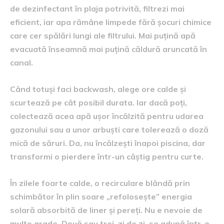
de dezinfectant în plaja potrivită, filtrezi mai
eficient, iar apa rămâne limpede fără șocuri chimice
care cer spălări lungi ale filtrului. Mai puțină apă
evacuată înseamnă mai puțină căldură aruncată în
canal.
Când totuși faci backwash, alege ore calde și
scurtează pe cât posibil durata. Iar dacă poți,
colectează acea apă ușor încălzită pentru udarea
gazonului sau a unor arbuști care tolerează o doză
mică de săruri. Da, nu încălzești înapoi piscina, dar
transformi o pierdere într-un câștig pentru curte.
În zilele foarte calde, o recirculare blândă prin
schimbător în plin soare „refolosește” energia
solară absorbită de liner și pereți. Nu e nevoie de
multe grade. Două sau trei, zi de zi, se adună într-o