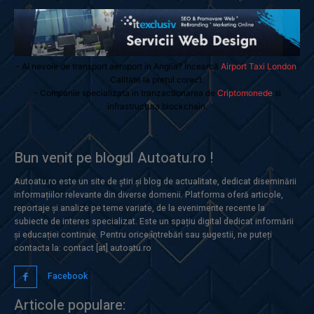
- Ai nevoie de transport aeroport in Anglia? Încearcă
Airport Taxi London
.
Calitate la prețul corect.
- Companie specializata in tranzactionarea de
Criptomonede
si
infrastructura blockchain.
Bun venit pe blogul Autoatu.ro !
Autoatu.ro este un site de știri și blog de actualitate, dedicat diseminării
informațiilor relevante din diverse domenii. Platforma oferă articole,
reportaje și analize pe teme variate, de la evenimente recente la
subiecte de interes specializat. Este un spațiu digital dedicat informării
și educației continue. Pentru orice întrebări sau sugestii, ne puteți
contacta la: contact [at] autoatu.ro
Facebook
Articole populare: