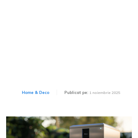
Pot refolosi apa din piscină
pentru a reduce pierderile
de căldură?
Home & Deco
Publicat pe:
1 noiembrie 2025