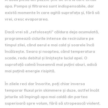
apa. Pompa și filtrarea sunt indispensabile, dar
există momente în care agită suprafața și, fără să
vrei, cresc evaporarea.
Dacă vrei să „refolosești” căldura deja acumulată,
programează ciclurile intense de recirculare pe
timpul zilei, când aerul e mai cald și soarele încă
încălzește. Seara și noaptea, când temperatura
scade, redu debitul și liniștește luciul apei. O
suprafață calmă înseamnă mai puțini aburi, adică
mai puțină energie risipită.
În zilele reci dar însorite, poți chiar inversa
temporar fluxul prin skimmere și duze, astfel încât
jeturile să împingă apa mai caldă din partea
superioară spre volum, fără să stropească violent.