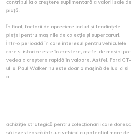
contribui la o creștere suplimentară a valorii sale de
piață.
În final, factorii de apreciere includ și tendințele
pieței pentru mașinile de colecție și supercaruri.
Într-o perioadă în care interesul pentru vehiculele
rare și istorice este în creștere, astfel de mașini pot
vedea o creștere rapidă în valoare. Astfel, Ford GT-
ul lui Paul Walker nu este doar o mașină de lux, ci și
o
Impactul asupra comunității
auto și a fanilor
achiziție strategică pentru colecționarii care doresc
să investească într-un vehicul cu potențial mare de