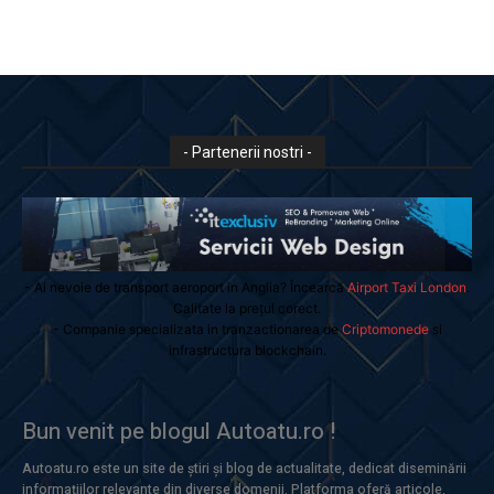
- Partenerii nostri -
- Ai nevoie de transport aeroport in Anglia? Încearcă
Airport Taxi London
.
Calitate la prețul corect.
- Companie specializata in tranzactionarea de
Criptomonede
si
infrastructura blockchain.
Bun venit pe blogul Autoatu.ro !
Autoatu.ro este un site de știri și blog de actualitate, dedicat diseminării
informațiilor relevante din diverse domenii. Platforma oferă articole,