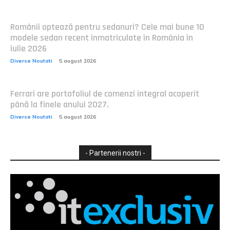
Românii optează pentru sedanuri? Cele mai bune 10
modele sedan recent înmatriculate în România în
iulie 2026
Diverse Noutati
5 august 2026
Ferrari are portofoliul de comenzi integral acoperit
până la finele anului 2027.
Diverse Noutati
5 august 2026
- Partenerii nostri -