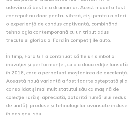
adevărată bestie a drumurilor. Acest model a fost
conceput nu doar pentru viteză, ci și pentru a oferi
o experiență de condus captivantă, combinând
tehnologia contemporană cu un tribut adus
trecutului glorios al Ford în competițiile auto.
În timp, Ford GT a continuat să fie un simbol al
inovației și performanței, cu o a doua ediție lansată
în 2016, care a perpetuat moștenirea de excelență.
Această nouă variantă a fost foarte așteptată și a
consolidat și mai mult statutul său ca mașină de
colecție rară și apreciată, datorită numărului redus
de unități produse și tehnologiilor avansate incluse
în designul său.
Detalii despre colecția lui Paul