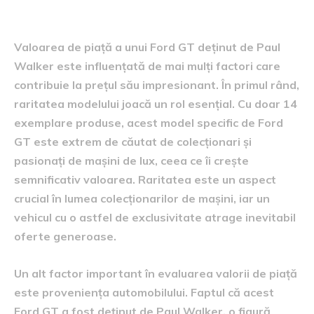
de apreciere
Valoarea de piață a unui Ford GT deținut de Paul
Walker este influențată de mai mulți factori care
contribuie la prețul său impresionant. În primul rând,
raritatea modelului joacă un rol esențial. Cu doar 14
exemplare produse, acest model specific de Ford
GT este extrem de căutat de colecționari și
pasionați de mașini de lux, ceea ce îi crește
semnificativ valoarea. Raritatea este un aspect
crucial în lumea colecționarilor de mașini, iar un
vehicul cu o astfel de exclusivitate atrage inevitabil
oferte generoase.
Un alt factor important în evaluarea valorii de piață
este proveniența automobilului. Faptul că acest
Ford GT a fost deținut de Paul Walker, o figură