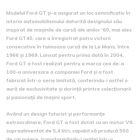
Modelul Ford GT și-a asigurat un loc semnificativ în
istoria automobilismului datorită designului său
inspirat de mașinile de cursă ale anilor ’60, mai ales
Ford GT40, care a înregistrat patru victorii
consecutive în faimoasa cursă de la Le Mans, între
1966 și 1969. Lansat pentru prima dată în 2004,
Ford GT a fost realizat pentru a marca cea de-a
100-a aniversare a companiei Ford și a fost
fabricat într-o serie limitată, conferindu-i astfel o
aură de exclusivitate și dorință printre colecționarii
și pasionații de mașini sport.
Având un design futurist și performanțe
extraordinare, Ford GT a fost dotat cu un motor V8
supraalimentat de 5,4 litri, capabil să producă 550
de cai putere, transformându-l astfel într-o