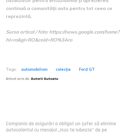
catalizator pentru entuziasmul și aprecierea
continuă a comunității auto pentru tot ceea ce
reprezintă.
Sursa articol / foto: https://news.google.com/home?
hl=ro&gl=RO&ceid=RO%3Aro
Tags:
automobilism
colecție
Ford GT
Articol scris de:
Autorii Autoatu
Postari fresh:
Compania de asigurări a obligat un șofer să elimine
autocolantul cu mesajul „Isus te iubește” de pe