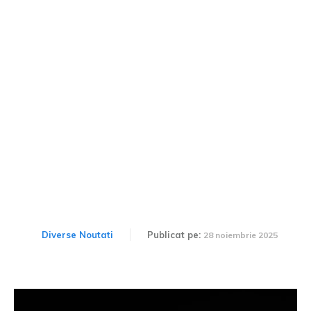
Prețul remarcabil al unui
Ford GT care i-a aparținut
lui Paul Walker. S-au
fabricat doar 14 unități.
Diverse Noutati
Publicat pe:
28 noiembrie 2025