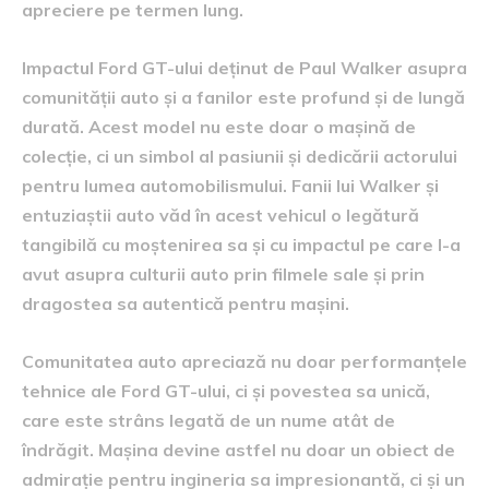
apreciere pe termen lung.
Impactul Ford GT-ului deținut de Paul Walker asupra
comunității auto și a fanilor este profund și de lungă
durată. Acest model nu este doar o mașină de
colecție, ci un simbol al pasiunii și dedicării actorului
pentru lumea automobilismului. Fanii lui Walker și
entuziaștii auto văd în acest vehicul o legătură
tangibilă cu moștenirea sa și cu impactul pe care l-a
avut asupra culturii auto prin filmele sale și prin
dragostea sa autentică pentru mașini.
Comunitatea auto apreciază nu doar performanțele
tehnice ale Ford GT-ului, ci și povestea sa unică,
care este strâns legată de un nume atât de
îndrăgit. Mașina devine astfel nu doar un obiect de
admirație pentru ingineria sa impresionantă, ci și un