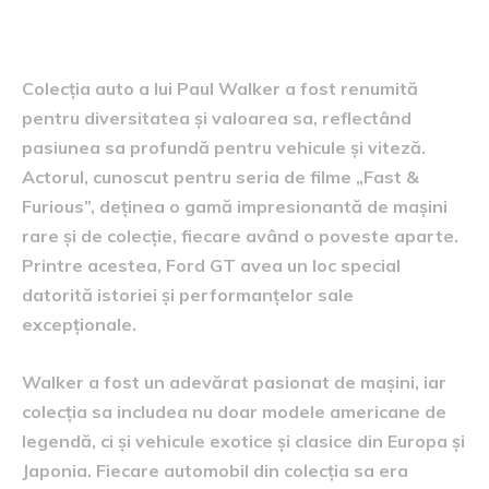
Walker
Colecția auto a lui Paul Walker a fost renumită
pentru diversitatea și valoarea sa, reflectând
pasiunea sa profundă pentru vehicule și viteză.
Actorul, cunoscut pentru seria de filme „Fast &
Furious”, deținea o gamă impresionantă de mașini
rare și de colecție, fiecare având o poveste aparte.
Printre acestea, Ford GT avea un loc special
datorită istoriei și performanțelor sale
excepționale.
Walker a fost un adevărat pasionat de mașini, iar
colecția sa includea nu doar modele americane de
legendă, ci și vehicule exotice și clasice din Europa și
Japonia. Fiecare automobil din colecția sa era