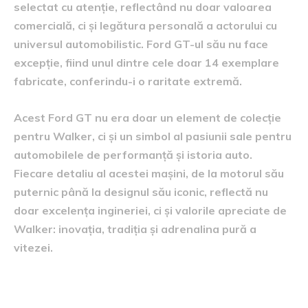
selectat cu atenție, reflectând nu doar valoarea
comercială, ci și legătura personală a actorului cu
universul automobilistic. Ford GT-ul său nu face
excepție, fiind unul dintre cele doar 14 exemplare
fabricate, conferindu-i o raritate extremă.
Acest Ford GT nu era doar un element de colecție
pentru Walker, ci și un simbol al pasiunii sale pentru
automobilele de performanță și istoria auto.
Fiecare detaliu al acestei mașini, de la motorul său
puternic până la designul său iconic, reflectă nu
doar excelența ingineriei, ci și valorile apreciate de
Walker: inovația, tradiția și adrenalina pură a
vitezei.
Valoarea de piață și factorii