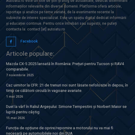
Autoatu.ro este un site de știri și blog de actualitate, dedicat diseminării
informațiilor relevante din diverse domenii. Platforma oferă articole,
reportaje și analize pe teme variate, de la evenimente recente la
subiecte de interes specializat. Este un spațiu digital dedicat informării
și educației continue. Pentru orice întrebări sau sugestii, ne puteți
contacta la: contact [at] autoatu.ro
Facebook
Articole populare:
Mazda CX-5 2025 lansată în România: Prețuri pentru Tucson și RAV4
comparabile.
7 noiembrie 2025
Caz uimitor la CFR: 21 de trenuri noi sunt lăsate nefolosite în depou, în
timp ce călătorii circulă în vagoane avariate.
1 mai 2026
Duel la vârf în Raliul Argeșului: Simone Tempestini și Norbert Maior se
luptă pentru câștig
15 mai 2026
Funcția de opțiune de oprire/repornire a motorului nu va mai fi
necesară pe automobilele noi din SUA