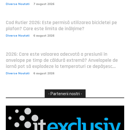
Diverse Noutati
7 august 2026
Cod Rutier 2026: Este permisă utilizarea bicicletei pe
plafon? Care este limita de înălțime?
Diverse Noutati
6 august 2026
2026: Care este valoarea adecvată a presiunii în
anvelope pe timp de căldură extremă? Anvelopele de
iarnă pot să explodeze la temperaturi ce depășesc...
Diverse Noutati
6 august 2026
- Partenerii nostri -