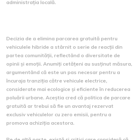
administrația locală.
Reacții din partea comunității
Decizia de a elimina parcarea gratuită pentru
vehiculele hibride a stârnit o serie de reacții din
partea comunității, reflectând o diversitate de
opinii și emoții. Anumiți cetățeni au susținut măsura,
argumentând că este un pas necesar pentru a
încuraja tranziția către vehicule electrice,
considerate mai ecologice și eficiente în reducerea
poluării urbane. Aceștia cred că politica de parcare
gratuită ar trebui să fie un avantaj rezervat
exclusiv vehiculelor cu zero emisii, pentru a
promova achiziția acestora.
Pe de altă parte, există și critici care consideră că