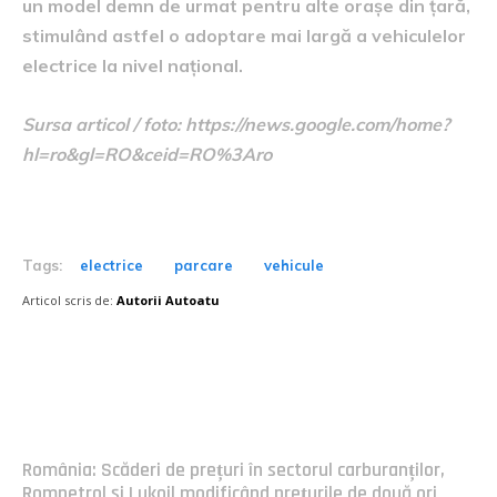
un model demn de urmat pentru alte orașe din țară,
stimulând astfel o adoptare mai largă a vehiculelor
electrice la nivel național.
Sursa articol / foto: https://news.google.com/home?
hl=ro&gl=RO&ceid=RO%3Aro
Tags:
electrice
parcare
vehicule
Articol scris de:
Autorii Autoatu
Postari fresh:
România: Scăderi de prețuri în sectorul carburanților,
Rompetrol și Lukoil modificând prețurile de două ori