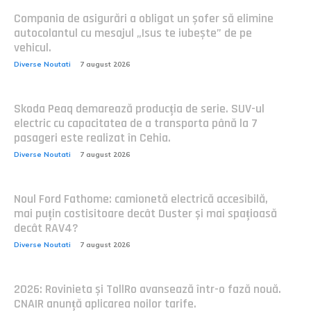
Compania de asigurări a obligat un șofer să elimine
autocolantul cu mesajul „Isus te iubește” de pe
vehicul.
Diverse Noutati
7 august 2026
Skoda Peaq demarează producția de serie. SUV-ul
electric cu capacitatea de a transporta până la 7
pasageri este realizat în Cehia.
Diverse Noutati
7 august 2026
Noul Ford Fathome: camionetă electrică accesibilă,
mai puțin costisitoare decât Duster și mai spațioasă
decât RAV4?
Diverse Noutati
7 august 2026
2026: Rovinieta și TollRo avansează într-o fază nouă.
CNAIR anunță aplicarea noilor tarife.