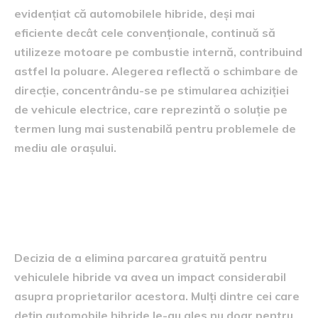
evidențiat că automobilele hibride, deși mai
eficiente decât cele convenționale, continuă să
utilizeze motoare pe combustie internă, contribuind
astfel la poluare. Alegerea reflectă o schimbare de
direcție, concentrându-se pe stimularea achiziției
de vehicule electrice, care reprezintă o soluție pe
termen lung mai sustenabilă pentru problemele de
mediu ale orașului.
Impactul asupra posesorilor
de automobile hibride
Decizia de a elimina parcarea gratuită pentru
vehiculele hibride va avea un impact considerabil
asupra proprietarilor acestora. Mulți dintre cei care
dețin automobile hibride le-au ales nu doar pentru