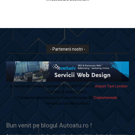
- Partenerii nostri -
- Ai nevoie de transport aeroport in Anglia? Încearcă
Airport Taxi London
.
Calitate la prețul corect.
- Companie specializata in tranzactionarea de
Criptomonede
si
infrastructura blockchain.
Bun venit pe blogul Autoatu.ro !