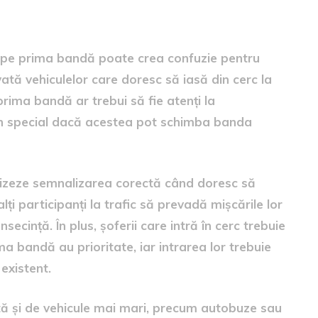
tea pe prima bandă poate crea confuzie pentru
vată vehiculelor care doresc să iasă din cerc la
prima bandă ar trebui să fie atenți la
în special dacă acestea pot schimba banda
ilizeze semnalizarea corectă când doresc să
ți participanți la trafic să prevadă mișcările lor
nsecință. În plus, șoferii care intră în cerc trebuie
ma bandă au prioritate, iar intrarea lor trebuie
 existent.
tă și de vehicule mai mari, precum autobuze sau