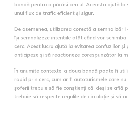
bandă pentru a părăsi cercul. Aceasta ajută la s
unui flux de trafic eficient și sigur.
De asemenea, utilizarea corectă a semnalizării 
își semnalizeze intențiile atât când vor schimba
cerc. Acest lucru ajută la evitarea confuziilor și 
anticipeze și să reacționeze corespunzător la miș
În anumite contexte, a doua bandă poate fi utili
rapid prin cerc, cum ar fi autoturismele care nu 
șoferii trebuie să fie conștienți că, deși se afl
trebuie să respecte regulile de circulație și să a
Modificări legislative pentr