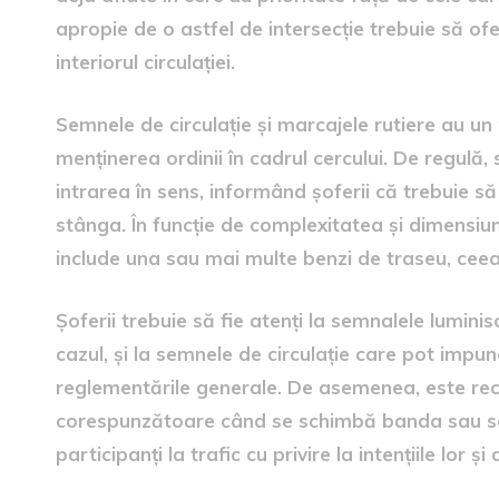
apropie de o astfel de intersecție trebuie să ofer
interiorul circulației.
Semnele de circulație și marcajele rutiere au un 
menținerea ordinii în cadrul cercului. De regulă,
intrarea în sens, informând șoferii că trebuie să
stânga. În funcție de complexitatea și dimensiune
include una sau mai multe benzi de traseu, ceea 
Șoferii trebuie să fie atenți la semnalele luminisc
cazul, și la semnele de circulație care pot impun
reglementările generale. De asemenea, este re
corespunzătoare când se schimbă banda sau se p
participanți la trafic cu privire la intențiile lor și 