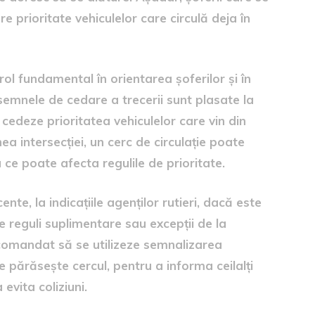
e prioritate vehiculelor care circulă deja în
rol fundamental în orientarea șoferilor și în
 semnele de cedare a trecerii sunt plasate la
 cedeze prioritatea vehiculelor care vin din
a intersecției, un cerc de circulație poate
ce poate afecta regulile de prioritate.
ente, la indicațiile agenților rutieri, dacă este
e reguli suplimentare sau excepții de la
comandat să se utilizeze semnalizarea
ărăsește cercul, pentru a informa ceilalți
a evita coliziuni.