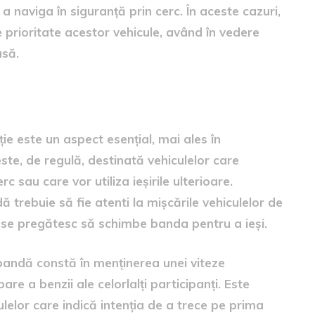
 naviga în siguranță prin cerc. În aceste cazuri,
de prioritate acestor vehicule, având în vedere
usă.
ă
ie este un aspect esențial, mai ales în
ste, de regulă, destinată vehiculelor care
 sau care vor utiliza ieșirile ulterioare.
trebuie să fie atenti la mișcările vehiculelor de
 se pregătesc să schimbe banda pentru a ieși.
bandă constă în menținerea unei viteze
are a benzii ale celorlalți participanți. Este
ulelor care indică intenția de a trece pe prima