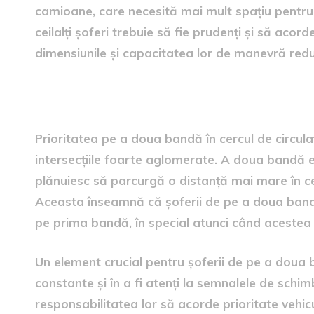
camioane, care necesită mai mult spațiu pentru a
ceilalți șoferi trebuie să fie prudenți și să acor
dimensiunile și capacitatea lor de manevră red
Prioritatea pe a doua band
Prioritatea pe a doua bandă în cercul de circulaț
intersecțiile foarte aglomerate. A doua bandă e
plănuiesc să parcurgă o distanță mai mare în cerc
Aceasta înseamnă că șoferii de pe a doua bandă 
pe prima bandă, în special atunci când acestea
Un element crucial pentru șoferii de pe a doua 
constante și în a fi atenți la semnalele de schimb
responsabilitatea lor să acorde prioritate vehic