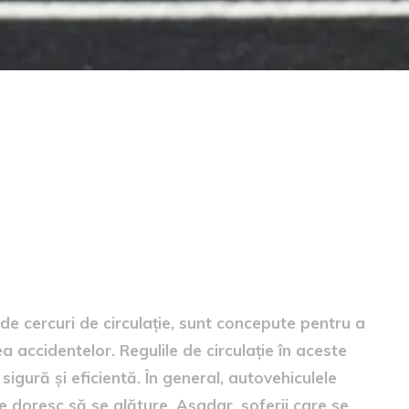
ul de circulație
 de cercuri de circulație, sunt concepute pentru a
ea accidentelor. Regulile de circulație în aceste
sigură și eficientă. În general, autovehiculele
re doresc să se alăture. Așadar, șoferii care se