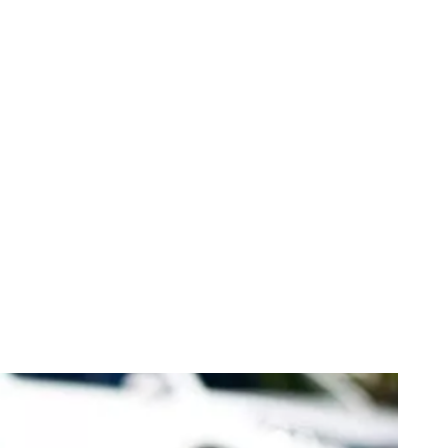
ă benzi: cine
rima bandă sau
legii în 2026.