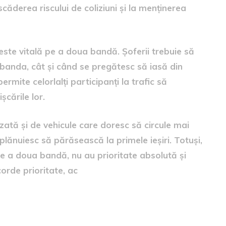
căderea riscului de coliziuni și la menținerea
este vitală pe a doua bandă. Șoferii trebuie să
 banda, cât și când se pregătesc să iasă din
permite celorlalți participanți la trafic să
cările lor.
zată și de vehicule care doresc să circule mai
plănuiesc să părăsească la primele ieșiri. Totuși,
ă pe a doua bandă, nu au prioritate absolută și
corde prioritate, ac
u 2026