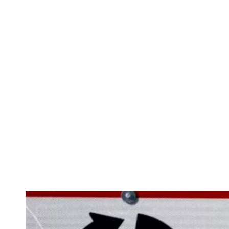
Prioritatea 
beneficiază d
cel de pe a d