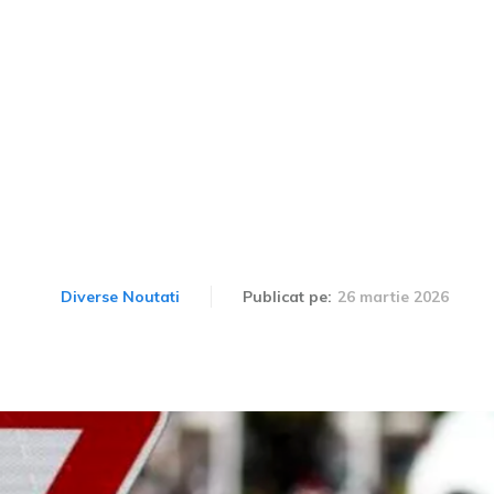
în sensul giratoriu cu dou
e prioritate, cel de pe p
oua bandă? Implementarea 
26 martie 2026
Diverse Noutati
Publicat pe: