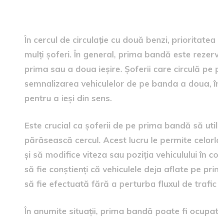
Prioritatea pe prima bandă
În cercul de circulație cu două benzi, priorita
mulți șoferi. În general, prima bandă este rezer
prima sau a doua ieșire. Șoferii care circulă pe 
semnalizarea vehiculelor de pe banda a doua, 
pentru a ieși din sens.
Este crucial ca șoferii de pe prima bandă să ut
părăsească cercul. Acest lucru le permite celorlal
și să modifice viteza sau poziția vehiculului în co
să fie conștienți că vehiculele deja aflate pe pri
să fie efectuată fără a perturba fluxul de trafic
În anumite situații, prima bandă poate fi ocupa