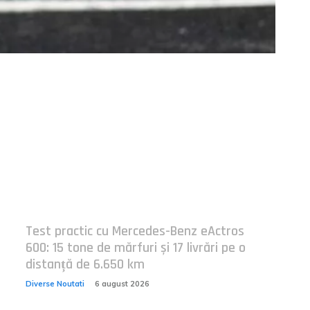
Postari fresh:
Test practic cu Mercedes-Benz eActros
600: 15 tone de mărfuri și 17 livrări pe o
distanță de 6.650 km
Diverse Noutati
6 august 2026