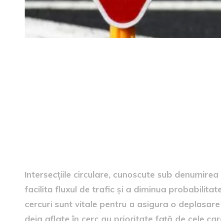
Regulile de circulație în cerc
Intersecțiile circulare, cunoscute sub denumirea
facilita fluxul de trafic și a diminua probabilitat
cercuri sunt vitale pentru a asigura o deplasare 
deja aflate în cerc au prioritate față de cele ca