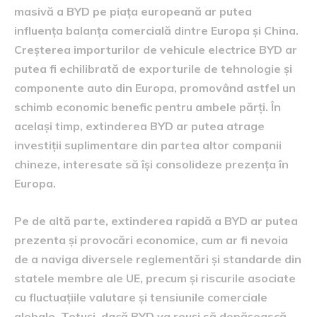
masivă a BYD pe piața europeană ar putea
influența balanța comercială dintre Europa și China.
Creșterea importurilor de vehicule electrice BYD ar
putea fi echilibrată de exporturile de tehnologie și
componente auto din Europa, promovând astfel un
schimb economic benefic pentru ambele părți. În
același timp, extinderea BYD ar putea atrage
investiții suplimentare din partea altor companii
chineze, interesate să își consolideze prezența în
Europa.
Pe de altă parte, extinderea rapidă a BYD ar putea
prezenta și provocări economice, cum ar fi nevoia
de a naviga diversele reglementări și standarde din
statele membre ale UE, precum și riscurile asociate
cu fluctuațiile valutare și tensiunile comerciale
globale. Totuși, dacă BYD va reuși să depășească