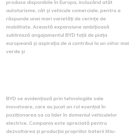
produse disponibile în Europa, incluzând atât
autoturisme, cât și vehicule comerciale, pentru a
răspunde unei mari varietăți de cerințe de
mobilitate. Această expansiune ambițioasă
subliniază angajamentul BYD față de piața
europeană și aspirația de a contribui la un viitor mai
verde și
Tehnologiile inovatoare ale
vehiculelor BYD
BYD se evidențiază prin tehnologiile sale
inovatoare, care au jucat un rol esențial în
poziționarea sa ca lider în domeniul vehiculelor
electrice. Compania este apreciată pentru
dezvoltarea și producția propriilor baterii litiu-