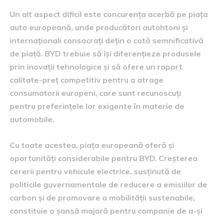
Un alt aspect dificil este concurența acerbă pe piața
auto europeană, unde producători autohtoni și
internaționali consacrați dețin o cotă semnificativă
de piață. BYD trebuie să își diferențieze produsele
prin inovații tehnologice și să ofere un raport
calitate-preț competitiv pentru a atrage
consumatorii europeni, care sunt recunoscuți
pentru preferințele lor exigente în materie de
automobile.
Cu toate acestea, piața europeană oferă și
oportunități considerabile pentru BYD. Creșterea
cererii pentru vehicule electrice, susținută de
politicile guvernamentale de reducere a emisiilor de
carbon și de promovare a mobilității sustenabile,
constituie o șansă majoră pentru companie de a-și