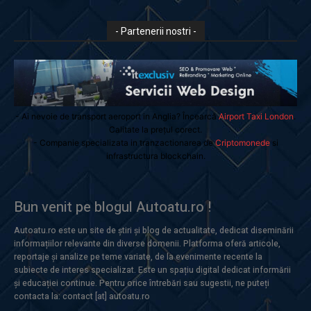
- Partenerii nostri -
- Ai nevoie de transport aeroport in Anglia? Încearcă
Airport Taxi London
.
Calitate la prețul corect.
- Companie specializata in tranzactionarea de
Criptomonede
si
infrastructura blockchain.
Bun venit pe blogul Autoatu.ro !
Autoatu.ro este un site de știri și blog de actualitate, dedicat diseminării
informațiilor relevante din diverse domenii. Platforma oferă articole,
reportaje și analize pe teme variate, de la evenimente recente la
subiecte de interes specializat. Este un spațiu digital dedicat informării
și educației continue. Pentru orice întrebări sau sugestii, ne puteți
contacta la: contact [at] autoatu.ro