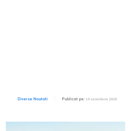
Producătorul chinez BYD
planifică cea mai amplă
extindere din istoria sa în
Europa
Diverse Noutati
Publicat pe:
19 noiembrie 2025