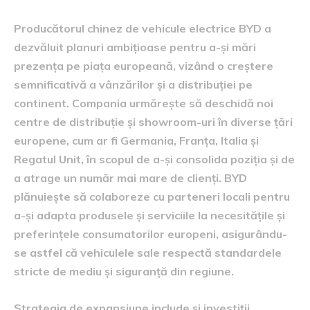
Producătorul chinez de vehicule electrice BYD a
dezvăluit planuri ambițioase pentru a-și mări
prezența pe piața europeană, vizând o creștere
semnificativă a vânzărilor și a distribuției pe
continent. Compania urmărește să deschidă noi
centre de distribuție și showroom-uri în diverse țări
europene, cum ar fi Germania, Franța, Italia și
Regatul Unit, în scopul de a-și consolida poziția și de
a atrage un număr mai mare de clienți. BYD
plănuiește să colaboreze cu parteneri locali pentru
a-și adapta produsele și serviciile la necesitățile și
preferințele consumatorilor europeni, asigurându-
se astfel că vehiculele sale respectă standardele
stricte de mediu și siguranță din regiune.
Strategia de expansiune include și investiții