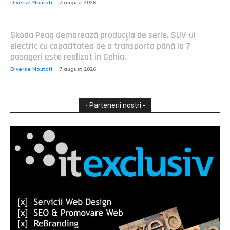
Diverse Noutati
7 august 2026
Skoda Peaq demarează producția de serie. SUV-ul
electric cu capacitatea de a transporta până la 7
pasageri este realizat în Cehia.
Diverse Noutati
7 august 2026
- Partenerii nostri -