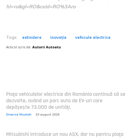
hl=ro&gl=RO&ceid=RO%3Aro
Tags:
extindere
inovație
vehicule electrice
Articol scris de:
Autorii Autoatu
Postari fresh:
Piața vehiculelor electrice din România continuă să se
dezvolte, având un parc auto de EV-uri care
depășește 73.000 de unități.
Diverse Noutati
10 august 2026
Mitsubishi introduce un nou ASX, dar nu pentru piața