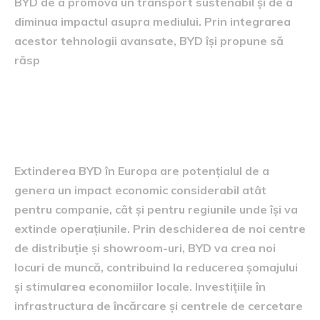
BYD de a promova un transport sustenabil și de a
diminua impactul asupra mediului. Prin integrarea
acestor tehnologii avansate, BYD își propune să
răsp
Impactul economic al
expansiunii BYD
Extinderea BYD în Europa are potențialul de a
genera un impact economic considerabil atât
pentru companie, cât și pentru regiunile unde își va
extinde operațiunile. Prin deschiderea de noi centre
de distribuție și showroom-uri, BYD va crea noi
locuri de muncă, contribuind la reducerea șomajului
și stimularea economiilor locale. Investițiile în
infrastructura de încărcare și centrele de cercetare