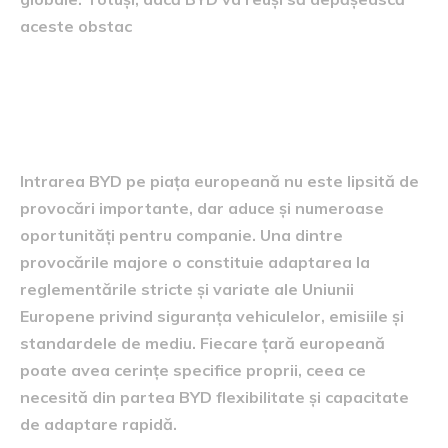
aceste obstac
Provocările și oportunitățile
pieței europene pentru BYD
Intrarea BYD pe piața europeană nu este lipsită de
provocări importante, dar aduce și numeroase
oportunități pentru companie. Una dintre
provocările majore o constituie adaptarea la
reglementările stricte și variate ale Uniunii
Europene privind siguranța vehiculelor, emisiile și
standardele de mediu. Fiecare țară europeană
poate avea cerințe specifice proprii, ceea ce
necesită din partea BYD flexibilitate și capacitate
de adaptare rapidă.