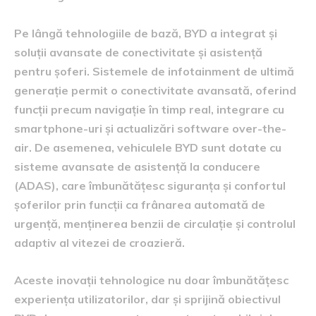
Pe lângă tehnologiile de bază, BYD a integrat și
soluții avansate de conectivitate și asistență
pentru șoferi. Sistemele de infotainment de ultimă
generație permit o conectivitate avansată, oferind
funcții precum navigație în timp real, integrare cu
smartphone-uri și actualizări software over-the-
air. De asemenea, vehiculele BYD sunt dotate cu
sisteme avansate de asistență la conducere
(ADAS), care îmbunătățesc siguranța și confortul
șoferilor prin funcții ca frânarea automată de
urgență, menținerea benzii de circulație și controlul
adaptiv al vitezei de croazieră.
Aceste inovații tehnologice nu doar îmbunătățesc
experiența utilizatorilor, dar și sprijină obiectivul