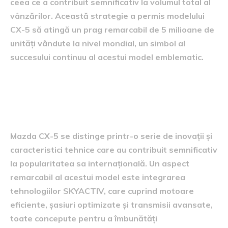
ceea ce a contribuit semnificativ la volumul total al
vânzărilor. Această strategie a permis modelului
CX-5 să atingă un prag remarcabil de 5 milioane de
unități vândute la nivel mondial, un simbol al
succesului continuu al acestui model emblematic.
Inovații și caracteristici
tehnice
Mazda CX-5 se distinge printr-o serie de inovații și
caracteristici tehnice care au contribuit semnificativ
la popularitatea sa internațională. Un aspect
remarcabil al acestui model este integrarea
tehnologiilor SKYACTIV, care cuprind motoare
eficiente, șasiuri optimizate și transmisii avansate,
toate concepute pentru a îmbunătăți