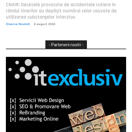
CNAIR: Decesele provocate de accidentele rutiere în
rândul tinerilor au depășit numărul celor cauzate de
utilizarea substanțelor interzise.
Diverse Noutati
6 august 2026
- Partenerii nostri -