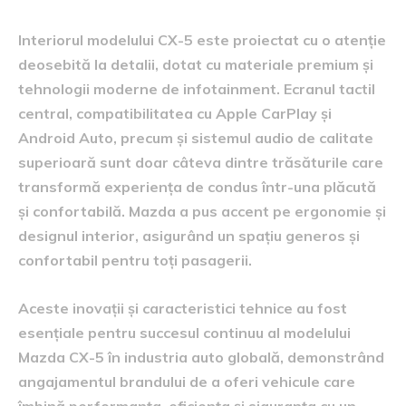
Interiorul modelului CX-5 este proiectat cu o atenție
deosebită la detalii, dotat cu materiale premium și
tehnologii moderne de infotainment. Ecranul tactil
central, compatibilitatea cu Apple CarPlay și
Android Auto, precum și sistemul audio de calitate
superioară sunt doar câteva dintre trăsăturile care
transformă experiența de condus într-una plăcută
și confortabilă. Mazda a pus accent pe ergonomie și
designul interior, asigurând un spațiu generos și
confortabil pentru toți pasagerii.
Aceste inovații și caracteristici tehnice au fost
esențiale pentru succesul continuu al modelului
Mazda CX-5 în industria auto globală, demonstrând
angajamentul brandului de a oferi vehicule care
îmbină performanța, eficiența și siguranța cu un