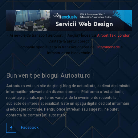
- Ai nevoie de transport aeroport in Anglia? Încearcă
Airport Taxi London
.
Calitate la prețul corect.
- Companie specializata in tranzactionarea de
Criptomonede
si
infrastructura blockchain.
Bun venit pe blogul Autoatu.ro !
Autoatu.ro este un site de știri și blog de actualitate, dedicat diseminării
informațiilor relevante din diverse domenii. Platforma oferă articole,
reportaje și analize pe teme variate, de la evenimente recente la
subiecte de interes specializat. Este un spațiu digital dedicat informării
și educației continue. Pentru orice întrebări sau sugestii, ne puteți
contacta la: contact [at] autoatu.ro
Facebook