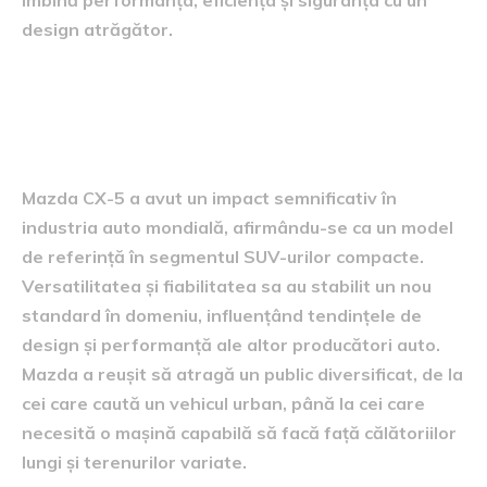
design atrăgător.
Impactul pe piața auto
mondială
Mazda CX-5 a avut un impact semnificativ în
industria auto mondială, afirmându-se ca un model
de referință în segmentul SUV-urilor compacte.
Versatilitatea și fiabilitatea sa au stabilit un nou
standard în domeniu, influențând tendințele de
design și performanță ale altor producători auto.
Mazda a reușit să atragă un public diversificat, de la
cei care caută un vehicul urban, până la cei care
necesită o mașină capabilă să facă față călătoriilor
lungi și terenurilor variate.