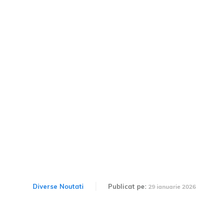
Producția și
comercializarea la nivel
mondial a Mazda CX-5 a
trecut de 5 milioane de
unități
Diverse Noutati
Publicat pe:
29 ianuarie 2026