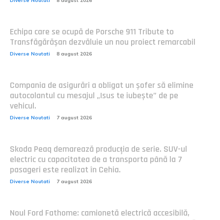
Diverse Noutati
8 august 2026
Echipa care se ocupă de Porsche 911 Tribute to
Transfăgărășan dezvăluie un nou proiect remarcabil
Diverse Noutati
8 august 2026
Compania de asigurări a obligat un șofer să elimine
autocolantul cu mesajul „Isus te iubește” de pe
vehicul.
Diverse Noutati
7 august 2026
Skoda Peaq demarează producția de serie. SUV-ul
electric cu capacitatea de a transporta până la 7
pasageri este realizat în Cehia.
Diverse Noutati
7 august 2026
Noul Ford Fathome: camionetă electrică accesibilă,