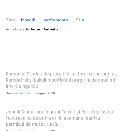
Tags:
inovații
performanță
SUV
Articol scris de:
Autorii Autoatu
Postari fresh:
România: Scăderi de prețuri în sectorul carburanților,
Rompetrol și Lukoil modificând prețurile de două ori
într-o singură zi.
Diverse Noutati
8 august 2026
Jannik Sinner are în garaj Ferrari și Porsche, însă a
fost respins de patru ori la examenul pentru
permisul de motocicletă.