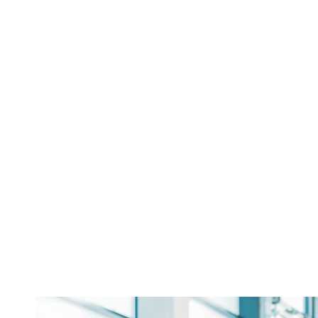
Programu
achiziționăr
aproape de