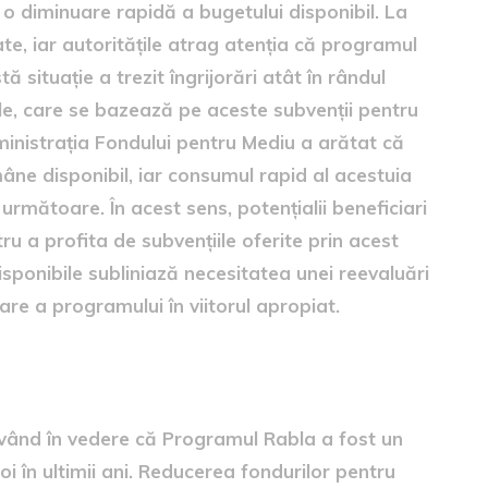
 o diminuare rapidă a bugetului disponibil. La
e, iar autoritățile atrag atenția că programul
 situație a trezit îngrijorări atât în rândul
ile, care se bazează pe aceste subvenții pentru
ministrația Fondului pentru Mediu a arătat că
mâne disponibil, iar consumul rapid al acestuia
rmătoare. În acest sens, potențialii beneficiari
ru a profita de subvențiile oferite prin acest
ponibile subliniază necesitatea unei reevaluări
are a programului în viitorul apropiat.
având în vedere că Programul Rabla a fost un
oi în ultimii ani. Reducerea fondurilor pentru