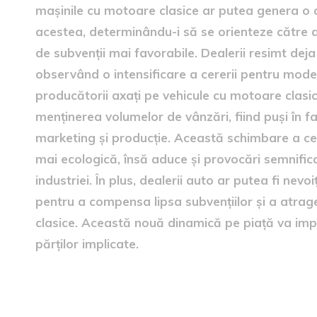
mașinile cu motoare clasice ar putea genera o 
acestea, determinându-i să se orienteze către al
de subvenții mai favorabile. Dealerii resimt d
observând o intensificare a cererii pentru modele
producătorii axați pe vehicule cu motoare clasice
menținerea volumelor de vânzări, fiind puși în faț
marketing și producție. Această schimbare a cere
mai ecologică, însă aduce și provocări semnific
industriei. În plus, dealerii auto ar putea fi nev
pentru a compensa lipsa subvențiilor și a atrage 
clasice. Această nouă dinamică pe piață va impu
părților implicate.
Alternative pentru cumpără