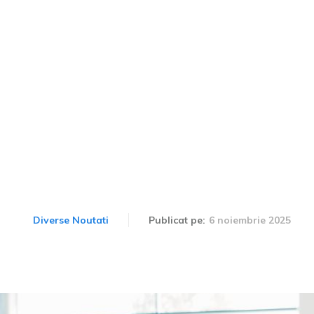
l Rabla 2025: Fondurile 
ii de mașini cu motoare c
 a se termina. Câți bani 
dispoziție?
6 noiembrie 2025
Diverse Noutati
Publicat pe: