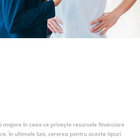
e
 majore în ceea ce privește resursele financiare
. În ultimele luni, cererea pentru aceste tipuri