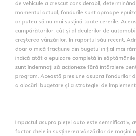
de vehicule a crescut considerabil, determinând
momentul actual, fondurile sunt aproape epuizat
ar putea să nu mai susțină toate cererile. Această
cumpărătorilor, cât și al dealerilor de automob
creșterea vânzărilor. În raportul său recent, Ad
doar o mică fracțiune din bugetul inițial mai ră
indică atât o epuizare completă în săptămânile u
sunt îndemnați să acționeze fără întârziere pent
program. Această presiune asupra fondurilor dis
a alocării bugetare și a strategiei de implement
Impactul asupra pieței auto
Impactul asupra pieței auto este semnificativ, 
factor cheie în susținerea vânzărilor de mașini n