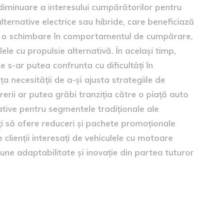
diminuare a interesului cumpărătorilor pentru
ternative electrice sau hibride, care beneficiază
eja o schimbare în comportamentul de cumpărare,
le cu propulsie alternativă. În același timp,
 s-ar putea confrunta cu dificultăți în
a necesității de a-și ajusta strategiile de
rii ar putea grăbi tranziția către o piață auto
ative pentru segmentele tradiționale ale
oiți să ofere reduceri și pachete promoționale
clienții interesați de vehiculele cu motoare
ne adaptabilitate și inovație din partea tuturor
tori