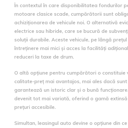
În contextul în care disponibilitatea fondurilor
motoare clasice scade, cumpărătorii sunt obliga
achiziționarea de vehicule noi. O alternativă ev
electrice sau hibride, care se bucură de subven
soluții durabile. Aceste vehicule, pe lângă prețul
întreținere mai mici și acces la facilități adițio
reduceri la taxe de drum.
O altă opțiune pentru cumpărători o constituie 
calitate-preț mai avantajos, mai ales dacă sunt 
garantează un istoric clar și o bună funcționar
devenit tot mai variată, oferind o gamă extinsă d
prețuri accesibile.
Simultan, leasingul auto devine o opțiune din c