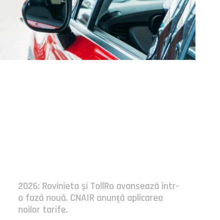
Postari fresh:
2026: Rovinieta și TollRo avansează într-
o fază nouă. CNAIR anunță aplicarea
noilor tarife.