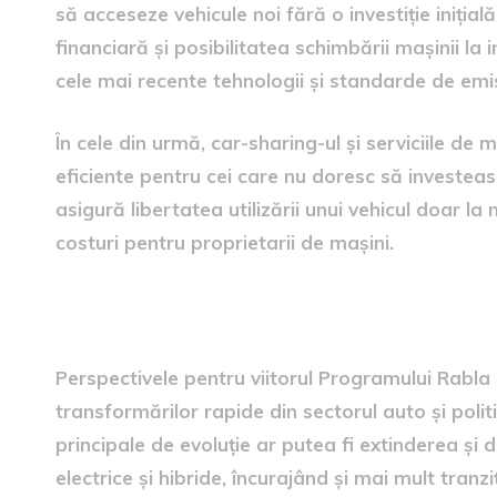
să acceseze vehicule noi fără o investiție inițial
financiară și posibilitatea schimbării mașinii la
cele mai recente tehnologii și standarde de emis
În cele din urmă, car-sharing-ul și serviciile de
eficiente pentru cei care nu doresc să investeasc
asigură libertatea utilizării unui vehicul doar la 
costuri pentru proprietarii de mașini.
Perspective pentru viitorul
Perspectivele pentru viitorul Programului Rabla
transformărilor rapide din sectorul auto și politi
principale de evoluție ar putea fi extinderea și d
electrice și hibride, încurajând și mai mult tran