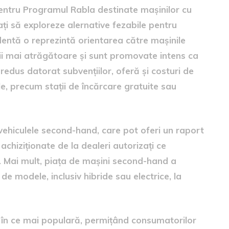
 pentru Programul Rabla destinate mașinilor cu
ți să exploreze alernative fezabile pentru
identă o reprezintă orientarea către mașinile
ții mai atrăgătoare și sunt promovate intens ca
 redus datorat subvențiilor, oferă și costuri de
nale, precum stații de încărcare gratuite sau
vehiculele second-hand, care pot oferi un raport
achiziționate de la dealeri autorizați ce
e. Mai mult, piața de mașini second-hand a
e modele, inclusiv hibride sau electrice, la
e în ce mai populară, permițând consumatorilor