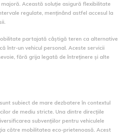
ă majoră. Această soluție asigură flexibilitate
 intervale regulate, menținând astfel accesul la
ii.
 mobilitate partajată câștigă teren ca alternative
ă într-un vehicul personal. Aceste servicii
nevoie, fără grija legată de întreținere și alte
 programului
 sunt subiect de mare dezbatere în contextul
cilor de mediu stricte. Una dintre direcțiile
iversificarea subvențiilor pentru vehiculele
ziția către mobilitatea eco-prietenoasă. Acest