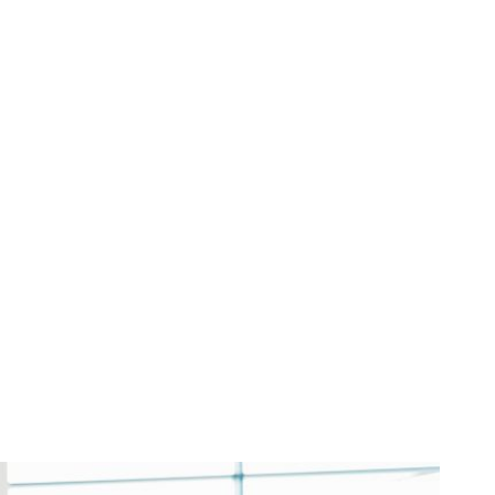
destinate
onvenționale,
mai sunt la