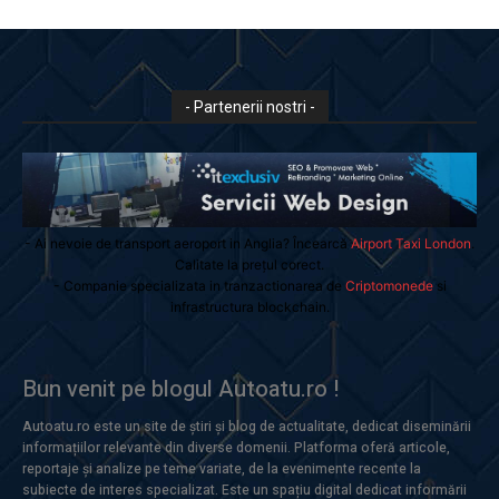
- Partenerii nostri -
- Ai nevoie de transport aeroport in Anglia? Încearcă
Airport Taxi London
.
Calitate la prețul corect.
- Companie specializata in tranzactionarea de
Criptomonede
si
infrastructura blockchain.
Bun venit pe blogul Autoatu.ro !
Autoatu.ro este un site de știri și blog de actualitate, dedicat diseminării
informațiilor relevante din diverse domenii. Platforma oferă articole,
reportaje și analize pe teme variate, de la evenimente recente la
subiecte de interes specializat. Este un spațiu digital dedicat informării