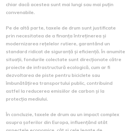
chiar dacă acestea sunt mai lungi sau mai puțin
convenabile.
Pe de altă parte, taxele de drum sunt justificate
prin necesitatea de a finanța întreținerea și
modernizarea rețelelor rutiere, garantând un
standard ridicat de siguranță și eficiență. În anumite
situații, fondurile colectate sunt direcționate către
proiecte de infrastructură ecologică, cum ar fi
dezvoltarea de piste pentru biciclete sau
îmbunătățirea transportului public, contribuind
astfel la reducerea emisiilor de carbon și la
protecția mediului.
În concluzie, taxele de drum au un impact complex
asupra șoferilor din Europa, influențând atât
aspectele economice, cât și cele legate de