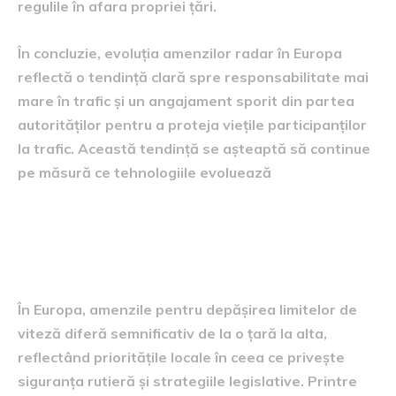
regulile în afara propriei țări.
În concluzie, evoluția amenzilor radar în Europa
reflectă o tendință clară spre responsabilitate mai
mare în trafic și un angajament sporit din partea
autorităților pentru a proteja viețile participanților
la trafic. Această tendință se așteaptă să continue
pe măsură ce tehnologiile evoluează
Clasamentul țărilor cu cele
mai severe amenzi
În Europa, amenzile pentru depășirea limitelor de
viteză diferă semnificativ de la o țară la alta,
reflectând prioritățile locale în ceea ce privește
siguranța rutieră și strategiile legislative. Printre