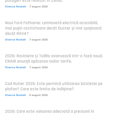
pasageri este realizat în Cehia.
Diverse Noutati
7 august 2026
Noul Ford Fathome: camionetă electrică accesibilă,
mai puțin costisitoare decât Duster și mai spațioasă
decât RAV4?
Diverse Noutati
7 august 2026
2026: Rovinieta și TollRo avansează într-o fază nouă.
CNAIR anunță aplicarea noilor tarife.
Diverse Noutati
7 august 2026
Cod Rutier 2026: Este permisă utilizarea bicicletei pe
plafon? Care este limita de înălțime?
Diverse Noutati
6 august 2026
2026: Care este valoarea adecvată a presiunii în