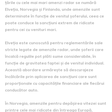
țările cu cele mai mari amenzi radar se numără
Elveția, Norvegia și Finlanda, unde amenzile sunt
determinate în funcție de venitul șoferului, ceea ce
poate conduce la sancțiuni extrem de ridicate
pentru cei cu venituri mari.
Elveția este cunoscută pentru reglementările sale
stricte legate de amenzile radar, unde șoferii care
încalcă regulile pot plăti sume considerabile, în
funcție de gravitatea faptei și de venitul individual.
Această abordare urmărește să descurajeze
încălcările prin aplicarea de sancțiuni care sunt
proporționale cu capacitățile financiare ale fiecărui
conducător auto.
În Norvegia, amenzile pentru depășirea vitezei sunt
printre cele mai ridicate din întreaga Europă,