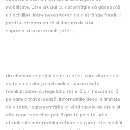
mobilitate. Este crucial ca autoritățile să găsească
un echilibru între necesitatea de a strânge fonduri
pentru infrastructură și dorința de a nu
suprasolicita prea mult șoferii,
Tactici pentru a evita
amenzile și costurile mari
Un element esențial pentru șoferii care doresc să
evite amenzile și cheltuielile ridicate este
familiarizarea cu legislația rutieră din fiecare țară
pe care o traversează. Informațiile despre limitele
de viteză, reglementările privind taxele de drum și
alte reguli specifice pot fi găsite pe site-urile
oficiale ale autorităților rutiere sau prin intermediul