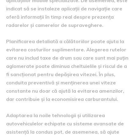
aplicațiilor mobile specializate. De asemenea, este
indicat să se instaleze aplicații de navigație care
oferă informații în timp real despre prezența
radarelor și camerelor de supraveghere.
Planificarea detaliată a călătoriilor poate ajuta la
evitarea costurilor suplimentare. Alegerea rutelor
care nu includ taxe de drum sau care sunt mai puțin
aglomerate poate diminua cheltuielile și riscul de a
fi sancționat pentru depășirea vitezei. În plus,
conduita preventivă și menținerea unei viteze
constante nu doar că ajută la evitarea amenzilor,
dar contribuie și la economisirea carburantului.
Adaptarea la noile tehnologii și utilizarea
autovehiculelor echipate cu sisteme avansate de
asistență la condus pot, de asemenea, să ajute