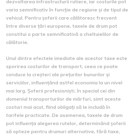
dezvoltarea infrastructurii rutiere, iar costurile pot
varia semnificativ în funcție de regiune și de tipul de
vehicul. Pentru șoferii care călătoresc frecvent
între diverse țări europene, taxele de drum pot
constitui o parte semnificativă a cheltuielilor de
călătorie.
Unul dintre efectele imediate ale acestor taxe este
sporirea costurilor de transport, ceea ce poate
conduce la creșteri ale prețurilor bunurilor și
serviciilor, influențând astfel economia la un nivel
mai larg. Șoferii profesioniști, în special cei din
domeniul transporturilor de mărfuri, simt aceste
costuri mai acut, fiind obligați să le includă în
tarifele practicate. De asemenea, taxele de drum
pot influența alegerea rutelor, determinând șoferii
să opteze pentru drumuri alternative, fără taxe,