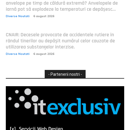
anvelope pe timp de căldură extremă? Anvelopele de
iarnă pot să explodeze la temperaturi ce depășesc...
Diverse Noutati
6 august 2026
CNAIR: Decesele provocate de accidentele rutiere în
rândul tinerilor au depășit numărul celor cauzate de
utilizarea substanțelor interzise.
Diverse Noutati
6 august 2026
- Partenerii nostri -