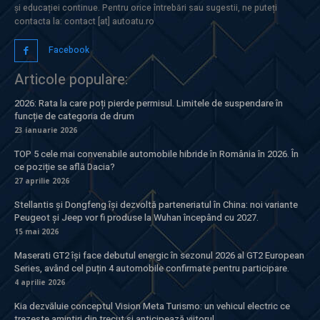
și educației continue. Pentru orice întrebări sau sugestii, ne puteți
contacta la: contact [at] autoatu.ro
Facebook
Articole populare:
2026: Rata la care poți pierde permisul. Limitele de suspendare în
funcție de categoria de drum
23 ianuarie 2026
TOP 5 cele mai convenabile automobile hibride în România în 2026. În
ce poziție se află Dacia?
27 aprilie 2026
Stellantis și Dongfeng își dezvoltă parteneriatul în China: noi variante
Peugeot și Jeep vor fi produse la Wuhan începând cu 2027.
15 mai 2026
Maserati GT2 își face debutul energic în sezonul 2026 al GT2 European
Series, având cel puțin 4 automobile confirmate pentru participare.
4 aprilie 2026
Kia dezvăluie conceptul Vision Meta Turismo: un vehicul electric ce
trezește amintiri din trecut și anticipează viitorul