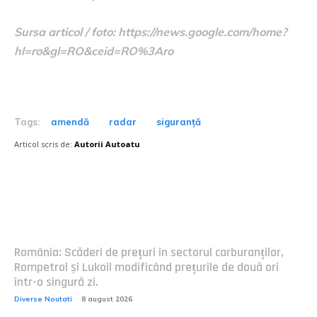
Sursa articol / foto: https://news.google.com/home?
hl=ro&gl=RO&ceid=RO%3Aro
Tags:
amendă
radar
siguranță
Articol scris de:
Autorii Autoatu
Postari fresh:
România: Scăderi de prețuri în sectorul carburanților,
Rompetrol și Lukoil modificând prețurile de două ori
într-o singură zi.
Diverse Noutati
8 august 2026