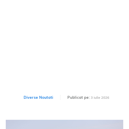
Radarile din Europa în
2026: Cele mai ridicate
sancțiuni și cheltuielile
pentru taxe de drum.
Diverse Noutati
Publicat pe:
3 iulie 2026