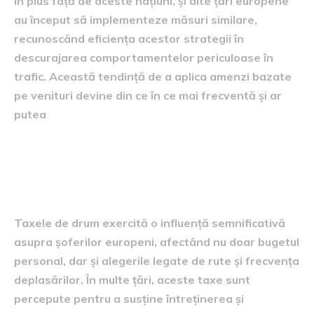
În plus față de aceste națiuni, și alte țări europene
au început să implementeze măsuri similare,
recunoscând eficiența acestor strategii în
descurajarea comportamentelor periculoase în
trafic. Această tendință de a aplica amenzi bazate
pe venituri devine din ce în ce mai frecventă și ar
putea
Efectul taxelor de drum
asupra șoferilor
Taxele de drum exercită o influență semnificativă
asupra șoferilor europeni, afectând nu doar bugetul
personal, dar și alegerile legate de rute și frecvența
deplasărilor. În multe țări, aceste taxe sunt
percepute pentru a susține întreținerea și