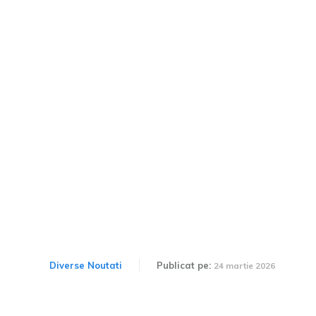
România a urcat în
clasament, lăsând în urmă
locul cu cele mai riscante
drumuri din Europa, însă
doar cu o poziție.
Diverse Noutati
Publicat pe:
24 martie 2026