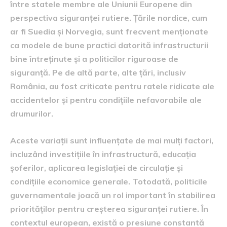
între statele membre ale Uniunii Europene din
perspectiva siguranței rutiere. Țările nordice, cum
ar fi Suedia și Norvegia, sunt frecvent menționate
ca modele de bune practici datorită infrastructurii
bine întreținute și a politicilor riguroase de
siguranță. Pe de altă parte, alte țări, inclusiv
România, au fost criticate pentru ratele ridicate ale
accidentelor și pentru condițiile nefavorabile ale
drumurilor.
Aceste variații sunt influențate de mai mulți factori,
incluzând investițiile în infrastructură, educația
șoferilor, aplicarea legislației de circulație și
condițiile economice generale. Totodată, politicile
guvernamentale joacă un rol important în stabilirea
priorităților pentru creșterea siguranței rutiere. În
contextul european, există o presiune constantă