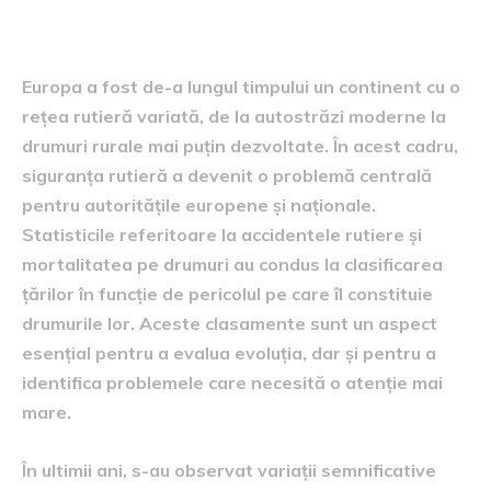
periculoase în Europa
Europa a fost de-a lungul timpului un continent cu o
rețea rutieră variată, de la autostrăzi moderne la
drumuri rurale mai puțin dezvoltate. În acest cadru,
siguranța rutieră a devenit o problemă centrală
pentru autoritățile europene și naționale.
Statisticile referitoare la accidentele rutiere și
mortalitatea pe drumuri au condus la clasificarea
țărilor în funcție de pericolul pe care îl constituie
drumurile lor. Aceste clasamente sunt un aspect
esențial pentru a evalua evoluția, dar și pentru a
identifica problemele care necesită o atenție mai
mare.
În ultimii ani, s-au observat variații semnificative