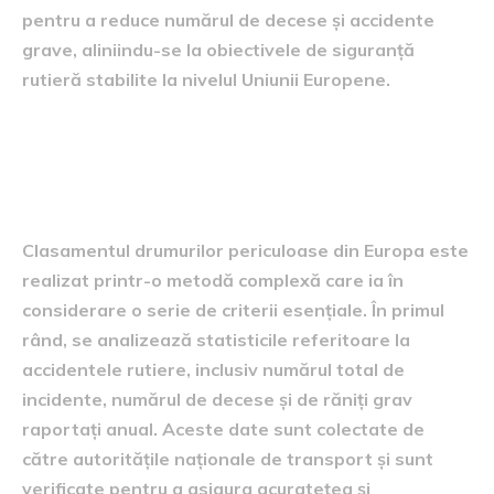
pentru a reduce numărul de decese și accidente
grave, aliniindu-se la obiectivele de siguranță
rutieră stabilite la nivelul Uniunii Europene.
Metodologia clasamentului și
criteriile de evaluare
Clasamentul drumurilor periculoase din Europa este
realizat printr-o metodă complexă care ia în
considerare o serie de criterii esențiale. În primul
rând, se analizează statisticile referitoare la
accidentele rutiere, inclusiv numărul total de
incidente, numărul de decese și de răniți grav
raportați anual. Aceste date sunt colectate de
către autoritățile naționale de transport și sunt
verificate pentru a asigura acuratețea și