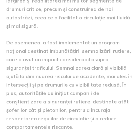
lărgirea și reabilitarea mai multor segmente de
drumuri critice, precum și construirea de noi
autostrăzi, ceea ce a facilitat o circulație mai fluidă
și mai sigură.
De asemenea, a fost implementat un program
național destinat îmbunătățirii semnalizării rutiere,
care a avut un impact considerabil asupra
siguranței traficului. Semnalizarea clară și vizibilă
ajută la diminuarea riscului de accidente, mai ales în
intersecții și pe drumurile cu vizibilitate redusă. În
plus, autoritățile au inițiat campanii de
conștientizare a siguranței rutiere, destinate atât
șoferilor cât și pietonilor, pentru a încuraja
respectarea regulilor de circulație și a reduce
comportamentele riscante.