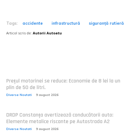
Tags:
accidente
infrastructură
siguranță rutieră
Articol scris de:
Autorii Autoatu
Postari fresh:
Prețul motorinei se reduce: Economie de 8 lei la un
plin de 50 de litri.
Diverse Noutati
9 august 2026
DRDP Constanța avertizează conducătorii auto:
Elemente metalice riscante pe Autostrada A2
Diverse Noutati
9 august 2026