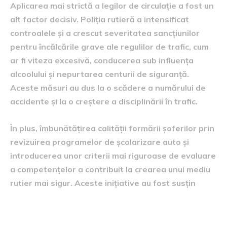
Aplicarea mai strictă a legilor de circulație a fost un
alt factor decisiv. Poliția rutieră a intensificat
controalele și a crescut severitatea sancțiunilor
pentru încălcările grave ale regulilor de trafic, cum
ar fi viteza excesivă, conducerea sub influența
alcoolului și nepurtarea centurii de siguranță.
Aceste măsuri au dus la o scădere a numărului de
accidente și la o creștere a disciplinării în trafic.
În plus, îmbunătățirea calității formării șoferilor prin
revizuirea programelor de școlarizare auto și
introducerea unor criterii mai riguroase de evaluare
a competențelor a contribuit la crearea unui mediu
rutier mai sigur. Aceste inițiative au fost susțin
Provocări și obiective viitoare