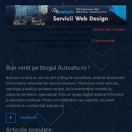
- Ai nevoie de transport aeroport in Anglia? Încearcă
Airport Taxi London
.
Calitate la prețul corect.
- Companie specializata in tranzactionarea de
Criptomonede
si
infrastructura blockchain.
Bun venit pe blogul Autoatu.ro !
Autoatu.ro este un site de știri și blog de actualitate, dedicat diseminării
informațiilor relevante din diverse domenii. Platforma oferă articole,
reportaje și analize pe teme variate, de la evenimente recente la
subiecte de interes specializat. Este un spațiu digital dedicat informării
și educației continue. Pentru orice întrebări sau sugestii, ne puteți
contacta la: contact [at] autoatu.ro
Facebook
Articole populare: