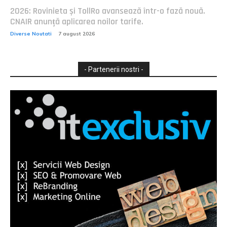
2026: Rovinieta și TollRo avansează într-o fază nouă.
CNAIR anunță aplicarea noilor tarife.
Diverse Noutati
7 august 2026
- Partenerii nostri -