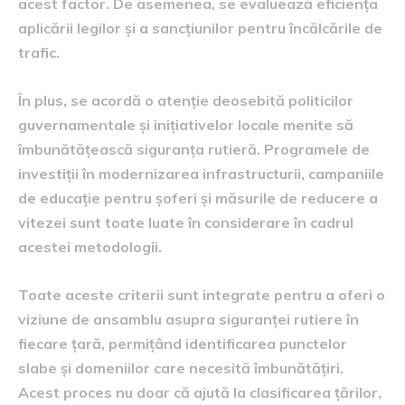
acest factor. De asemenea, se evaluează eficiența
aplicării legilor și a sancțiunilor pentru încălcările de
trafic.
În plus, se acordă o atenție deosebită politicilor
guvernamentale și inițiativelor locale menite să
îmbunătățească siguranța rutieră. Programele de
investiții în modernizarea infrastructurii, campaniile
de educație pentru șoferi și măsurile de reducere a
vitezei sunt toate luate în considerare în cadrul
acestei metodologii.
Toate aceste criterii sunt integrate pentru a oferi o
viziune de ansamblu asupra siguranței rutiere în
fiecare țară, permițând identificarea punctelor
slabe și domeniilor care necesită îmbunătățiri.
Acest proces nu doar că ajută la clasificarea țărilor,