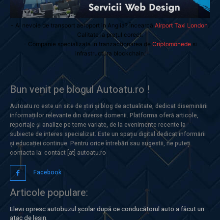
- Ai nevoie de transport aeroport in Anglia? Încearcă
Airport Taxi London
.
Calitate la prețul corect.
- Companie specializata in tranzactionarea de
Criptomonede
si
infrastructura blockchain.
Bun venit pe blogul Autoatu.ro !
Autoatu.ro este un site de știri și blog de actualitate, dedicat diseminării
informațiilor relevante din diverse domenii. Platforma oferă articole,
reportaje și analize pe teme variate, de la evenimente recente la
subiecte de interes specializat. Este un spațiu digital dedicat informării
și educației continue. Pentru orice întrebări sau sugestii, ne puteți
contacta la: contact [at] autoatu.ro
Facebook
Articole populare:
Elevii opresc autobuzul școlar după ce conducătorul auto a făcut un
atac de leșin.