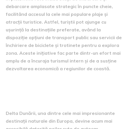
debarcare amplasate strategic în puncte cheie,
facilitând accesul la cele mai populare plaje și
atracții turistice. Astfel, turiștii pot ajunge cu
ușurință la destinațiile preferate, având la
dispoziție opțiuni de transport public sau servicii de
închiriere de biciclete și trotinete pentru a explora
zona. Aceste inițiative fac parte dintr-un efort mai
amplu de a încuraja turismul intern și de a susține
dezvoltarea economică a regiunilor de coastă.
Descoperirea Deltei Dunării
cu autocarul
Delta Dunării, una dintre cele mai impresionante
destinații naturale din Europa, devine acum mai
accesibilă datorită noilor rute de autocar