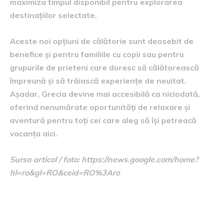
maximiza timpul disponibil pentru explorarea
destinațiilor selectate.
Aceste noi opțiuni de călătorie sunt deosebit de
benefice și pentru familiile cu copii sau pentru
grupurile de prieteni care doresc să călătorească
împreună și să trăiască experiențe de neuitat.
Așadar, Grecia devine mai accesibilă ca niciodată,
oferind nenumărate oportunități de relaxare și
aventură pentru toți cei care aleg să își petreacă
vacanța aici.
Sursa articol / foto: https://news.google.com/home?
hl=ro&gl=RO&ceid=RO%3Aro