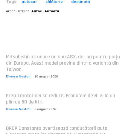
Tags:
autocar
călătorie
destinații
Articol scris de:
Autorii Autoatu
Postari fresh:
Mitsubishi introduce un nou ASX, dar nu pentru piața
din Europa. Acest model provine dintr-o variantă din
Taiwan.
Diverse Noutati
10 august 2026
Prețul motorinei se reduce: Economie de 8 lei la un
plin de 50 de litri.
Diverse Noutati
9 august 2026
DRDP Constanța avertizează conducătorii auto: