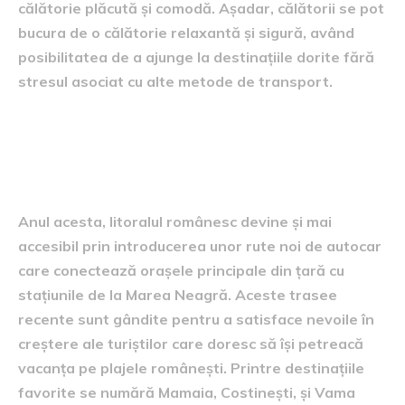
călătorie plăcută și comodă. Așadar, călătorii se pot
bucura de o călătorie relaxantă și sigură, având
posibilitatea de a ajunge la destinațiile dorite fără
stresul asociat cu alte metode de transport.
Rute recente spre litoralul
românesc
Anul acesta, litoralul românesc devine și mai
accesibil prin introducerea unor rute noi de autocar
care conectează orașele principale din țară cu
stațiunile de la Marea Neagră. Aceste trasee
recente sunt gândite pentru a satisface nevoile în
creștere ale turiștilor care doresc să își petreacă
vacanța pe plajele românești. Printre destinațiile
favorite se numără Mamaia, Costinești, și Vama