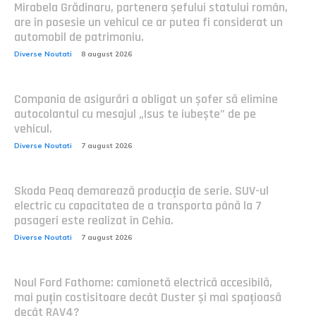
Mirabela Grădinaru, partenera șefului statului român,
are în posesie un vehicul ce ar putea fi considerat un
automobil de patrimoniu.
Diverse Noutati
8 august 2026
Compania de asigurări a obligat un șofer să elimine
autocolantul cu mesajul „Isus te iubește” de pe
vehicul.
Diverse Noutati
7 august 2026
Skoda Peaq demarează producția de serie. SUV-ul
electric cu capacitatea de a transporta până la 7
pasageri este realizat în Cehia.
Diverse Noutati
7 august 2026
Noul Ford Fathome: camionetă electrică accesibilă,
mai puțin costisitoare decât Duster și mai spațioasă
decât RAV4?