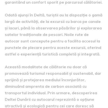
garantând un confort sporit pe parcursul călătoriei.
Odată ajunși în Deltă, turiștii au la dispoziție o gamă
largă de activități, de la excursii cu barca pe canale
și lacuri, până la observarea păsărilor și explorarea
satelor tradiționale de pescari. Noile rute de
autocar sunt concepute pentru a facilita accesul la
punctele de plecare pentru aceste excursii, oferind
astfel o experiență turistică completă și integrată.
Această modalitate de călătorie nu doar că
promovează turismul responsabil și sustenabil, dar
sprijină și protejarea mediului înconjurător,
diminuând amprenta de carbon asociată cu
transportul individual. Prin urmare, descoperirea
Deltei Dunării cu autocarul reprezintă o opțiune
atractivă și ecologică pentru cei care doresc să