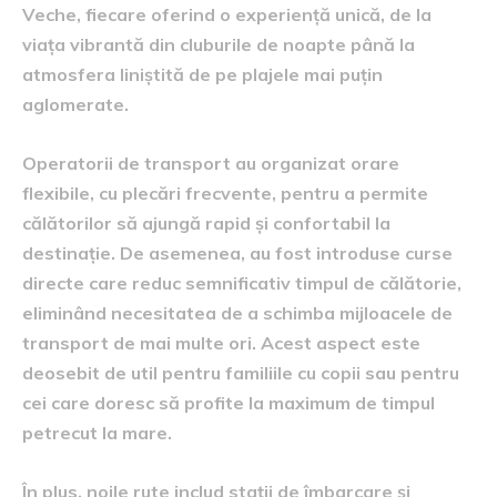
Veche, fiecare oferind o experiență unică, de la
viața vibrantă din cluburile de noapte până la
atmosfera liniștită de pe plajele mai puțin
aglomerate.
Operatorii de transport au organizat orare
flexibile, cu plecări frecvente, pentru a permite
călătorilor să ajungă rapid și confortabil la
destinație. De asemenea, au fost introduse curse
directe care reduc semnificativ timpul de călătorie,
eliminând necesitatea de a schimba mijloacele de
transport de mai multe ori. Acest aspect este
deosebit de util pentru familiile cu copii sau pentru
cei care doresc să profite la maximum de timpul
petrecut la mare.
În plus, noile rute includ stații de îmbarcare și