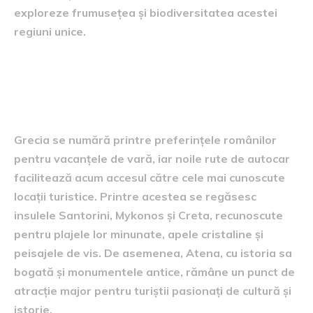
exploreze frumusețea și biodiversitatea acestei
regiuni unice.
Destinații populare în Grecia
pentru turiști români
Grecia se numără printre preferințele românilor
pentru vacanțele de vară, iar noile rute de autocar
facilitează acum accesul către cele mai cunoscute
locații turistice. Printre acestea se regăsesc
insulele Santorini, Mykonos și Creta, recunoscute
pentru plajele lor minunate, apele cristaline și
peisajele de vis. De asemenea, Atena, cu istoria sa
bogată și monumentele antice, rămâne un punct de
atracție major pentru turiștii pasionați de cultură și
istorie.