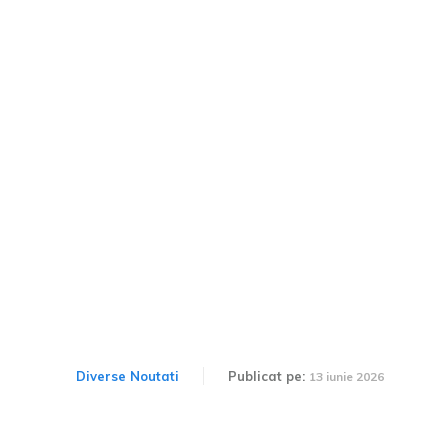
Românii au parte de noi
alternative de transport cu
autocarul în această vară:
trasee noi către litoral,
Delta Dunării și Grecia.
Diverse Noutati
Publicat pe:
13 iunie 2026