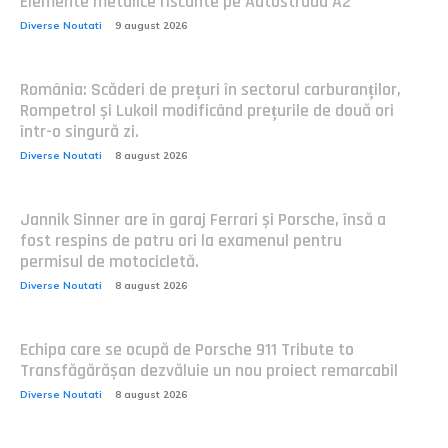
Elemente metalice riscante pe Autostrada A2
Diverse Noutati
9 august 2026
România: Scăderi de prețuri în sectorul carburanților,
Rompetrol și Lukoil modificând prețurile de două ori
într-o singură zi.
Diverse Noutati
8 august 2026
Jannik Sinner are în garaj Ferrari și Porsche, însă a
fost respins de patru ori la examenul pentru
permisul de motocicletă.
Diverse Noutati
8 august 2026
Echipa care se ocupă de Porsche 911 Tribute to
Transfăgărășan dezvăluie un nou proiect remarcabil
Diverse Noutati
8 august 2026