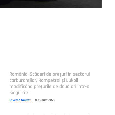
Postari fresh:
România: Scăderi de prețuri în sectorul
carburanților, Rompetrol și Lukoil
modificând prețurile de două ori într-o
singură zi.
Diverse Noutati
8 august 2026