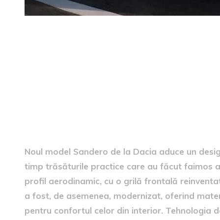
introducerea noului model 
Noul model Sandero de la Dacia aduce un desig
timp trăsăturile practice care au făcut faimos ac
profil aerodinamic, cu o grilă frontală reinventat
a fost, de asemenea, modernizat, oferind materi
pentru confortul celor din interior. Tehnologia