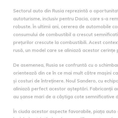
Sectorul auto din Rusia reprezintă o oportunita
autoturisme, inclusiv pentru Dacia, care s-a rema
robuste. În ultimii ani, cererea de automobile c
consumului de combustibil a crescut semnificati
prețurilor crescute la combustibili. Acest cont
rusă, un model care se aliniază acestor cerințe p
De asemenea, Rusia se confruntă cu o schimbare
orientează din ce în ce mai mult către mașini ca
și costuri de întreținere. Noul Sandero, cu echi
aliniază perfect acestor așteptări. Fabricanții au
au șanse mari de a câștiga cote semnificative d
În ciuda acestor aspecte favorabile, piața auto d