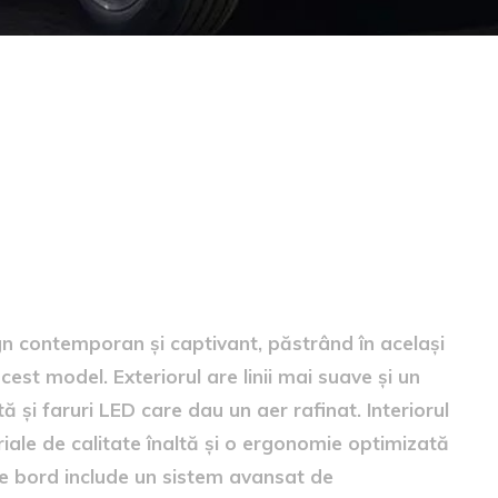
Sandero
n contemporan și captivant, păstrând în același
est model. Exteriorul are linii mai suave și un
ă și faruri LED care dau un aer rafinat. Interiorul
ale de calitate înaltă și o ergonomie optimizată
 de bord include un sistem avansat de