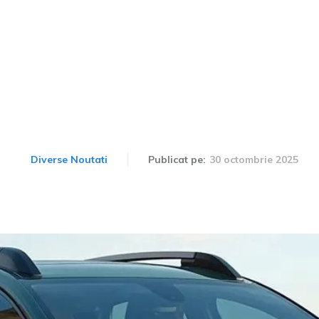
 din nou entuziasmul fani
ar putea să fie noul San
30 octombrie 2025
Diverse Noutati
Publicat pe: