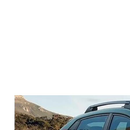
Rușii stârnesc
cum 