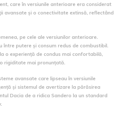
nt, care în versiunile anterioare era considerat
ii avansate și o conectivitate extinsă, reflectând
enea, pe cele ale versiunilor anterioare.
ru între putere și consum redus de combustibil.
la o experiență de condus mai confortabilă,
 rigiditate mai pronunțată.
steme avansate care lipseau în versiunile
gență și sistemul de avertizare la părăsirea
ntul Dacia de a ridica Sandero la un standard
.
 Rusia