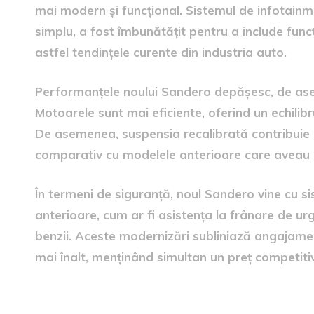
mai modern și funcțional. Sistemul de infotainme
simplu, a fost îmbunătățit pentru a include funcț
astfel tendințele curente din industria auto.
Performanțele noului Sandero depășesc, de asem
Motoarele sunt mai eficiente, oferind un echilib
De asemenea, suspensia recalibrată contribuie 
comparativ cu modelele anterioare care aveau o
În termeni de siguranță, noul Sandero vine cu si
anterioare, cum ar fi asistența la frânare de ur
benzii. Aceste modernizări subliniază angajame
mai înalt, menținând simultan un preț competitiv
perspectivele pieței auto în