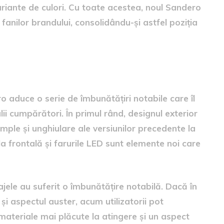
riante de culori. Cu toate acestea, noul Sandero
fanilor brandului, consolidându-și astfel poziția
terioare
 aduce o serie de îmbunătățiri notabile care îl
lii cumpărători. În primul rând, designul exterior
imple și unghiulare ale versiunilor precedente la
ila frontală și farurile LED sunt elemente noi care
isajele au suferit o îmbunătățire notabilă. Dacă în
 și aspectul auster, acum utilizatorii pot
 materiale mai plăcute la atingere și un aspect