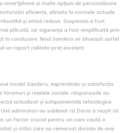
ru smartphone și multe opțiuni de personalizare.
orizări eficiente, aliniate la normele actuale
ustibil și emisii reduse. Suspensia a fost
ai plăcută, iar siguranța a fost amplificată prin
ă la conducere. Noul Sandero se situează astfel
d un raport calitate-preț excelent.
 noul model Sandero, exprimându-și satisfacția
 forumuri și rețelele sociale, răspunsurile au
ectul actualizat și echipamentele tehnologice
Unii admiratori au subliniat că Dacia a reușit să
ție, un factor crucial pentru cei care caută o
xistat și critici care au remarcat dorința de mai