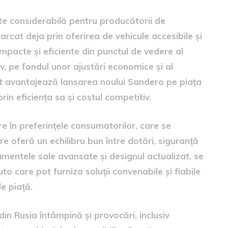
te considerabilă pentru producătorii de
rcat deja prin oferirea de vehicule accesibile și
ompacte și eficiente din punctul de vedere al
v, pe fondul unor ajustări economice și al
ext avantajează lansarea noului Sandero pe piața
rin eficiența sa și costul competitiv.
 în preferințele consumatorilor, care se
re oferă un echilibru bun între dotări, siguranță
pamentele sale avansate și designul actualizat, se
to care pot furniza soluții convenabile și fiabile
e piață.
in Rusia întâmpină și provocări, inclusiv