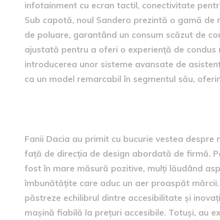
infotainment cu ecran tactil, conectivitate pent
Sub capotă, noul Sandero prezintă o gamă de mot
de poluare, garantând un consum scăzut de comb
ajustată pentru a oferi o experiență de condus m
introducerea unor sisteme avansate de asistenț
ca un model remarcabil în segmentul său, oferin
reacția fanilor Dacia
Fanii Dacia au primit cu bucurie vestea despre
față de direcția de design abordată de firmă. Pe
fost în mare măsură pozitive, mulți lăudând asp
îmbunătățite care aduc un aer proaspăt mărcii. 
păstreze echilibrul dintre accesibilitate și inova
mașină fiabilă la prețuri accesibile. Totuși, au e