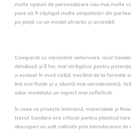
multe opțiuni de personalizare sau mai multe va
pare să fi câștigat multe simpatizări din partea 
pe piață ca un model atractiv și accesibil.
comparații cu versiunile an
Comparat cu variantele anterioare, noul Sandero
detaliază și îl fac mai atrăgător pentru potenția
a evoluat în mod vizibil, trecând de la formele s
linii mai fluide și o siluetă mai aerodinamică. Gr
aduc modelului un aspect mai sofisticat.
În ceea ce privește interiorul, materialele și fin
trecut Sandero era criticat pentru plasticul tare
descoperi un salt calitativ prin introducerea de