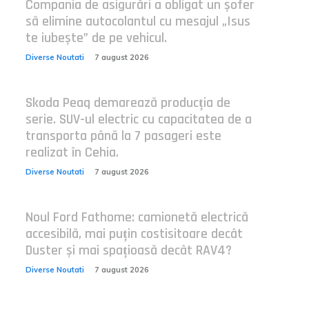
Compania de asigurări a obligat un șofer
să elimine autocolantul cu mesajul „Isus
te iubește” de pe vehicul.
Diverse Noutati
7 august 2026
Skoda Peaq demarează producția de
serie. SUV-ul electric cu capacitatea de a
transporta până la 7 pasageri este
realizat în Cehia.
Diverse Noutati
7 august 2026
Noul Ford Fathome: camionetă electrică
accesibilă, mai puțin costisitoare decât
Duster și mai spațioasă decât RAV4?
Diverse Noutati
7 august 2026