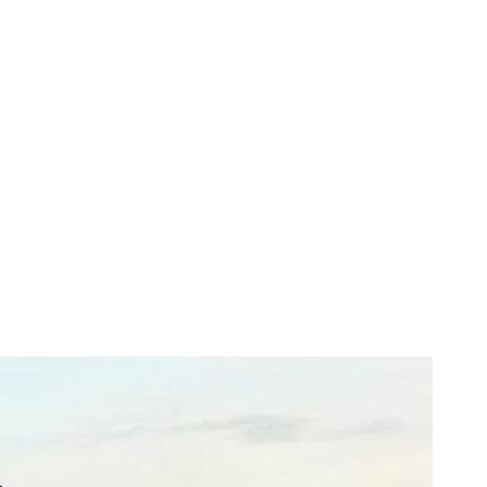
lor Dacia! Iată
dero.