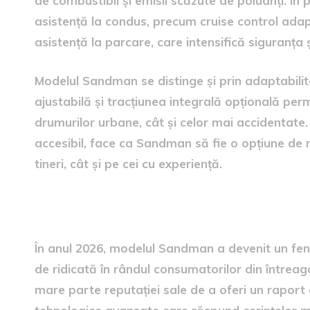
de combustibil și emisii scăzute de poluanți. În
asistență la condus, precum cruise control adapt
asistență la parcare, care intensifică siguranța ș
Modelul Sandman se distinge și prin adaptabilit
ajustabilă și tracțiunea integrală opțională perm
drumurilor urbane, cât și celor mai accidentate.
accesibil, face ca Sandman să fie o opțiune de 
tineri, cât și pe cei cu experiență.
Cererea și popularitatea în
În anul 2026, modelul Sandman a devenit un fen
de ridicată în rândul consumatorilor din întrea
mare parte reputației sale de a oferi un raport 