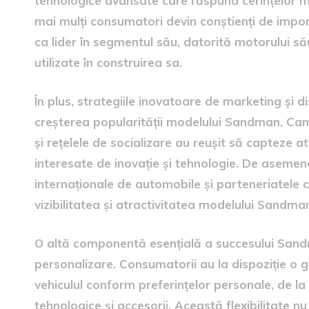
tehnologice avansate care răspund cerințelor mo
mai mulți consumatori devin conștienți de impor
ca lider în segmentul său, datorită motorului său
utilizate în construirea sa.
În plus, strategiile inovatoare de marketing și di
creșterea popularității modelului Sandman. Cam
și rețelele de socializare au reușit să capteze a
interesate de inovație și tehnologie. De asemene
internaționale de automobile și parteneriatele c
vizibilitatea și atractivitatea modelului Sandma
O altă componentă esențială a succesului Sand
personalizare. Consumatorii au la dispoziție o 
vehiculul conform preferințelor personale, de la 
tehnologice și accesorii. Această flexibilitate nu 