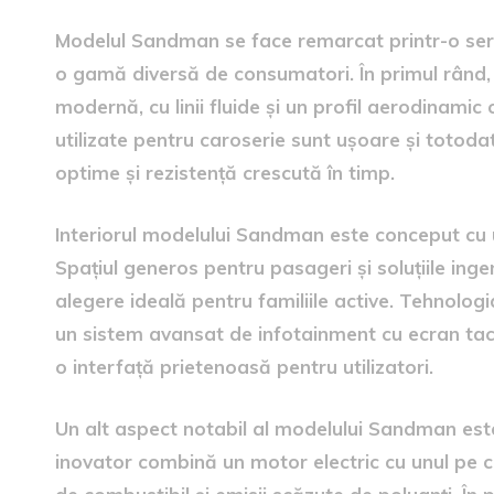
Modelul Sandman se face remarcat printr-o serie
o gamă diversă de consumatori. În primul rând, 
modernă, cu linii fluide și un profil aerodinamic 
utilizate pentru caroserie sunt ușoare și totod
optime și rezistență crescută în timp.
Interiorul modelului Sandman este conceput cu u
Spațiul generos pentru pasageri și soluțiile ing
alegere ideală pentru familiile active. Tehnologia
un sistem avansat de infotainment cu ecran tactil
o interfață prietenoasă pentru utilizatori.
Un alt aspect notabil al modelului Sandman este
inovator combină un motor electric cu unul pe