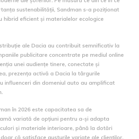
derne ale șoferilor. Pe măsură ce din ce în ce
tanța sustenabilității, Sandman s-a poziționat
 hibrid eficient și materialelor ecologice
stribuție ale Dacia au contribuit semnificativ la
paniile publicitare concentrate pe mediul online
tenția unei audiențe tinere, conectate și
a, prezența activă a Dacia la târgurile
u influenceri din domeniul auto au amplificat
n.
man în 2026 este capacitatea sa de
gamă variată de opțiuni pentru a-și adapta
culori și materiale interioare, până la dotări
doar că satisface gusturile variate ale clienților,