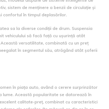
 plus, modelul dispune de sisteme inteligente de
iv, sistem de menținere a benzii de circulație și
i confortul în timpul deplasărilor.
atea sa la diverse condiții de drum. Suspensia
it vehiculului să facă față cu ușurință atât
 Această versatilitate, combinată cu un preț
neegalat în segmentul său, atrăgând atât șoferii
 2026
omen în piața auto, având o cerere surprinzător
ga lume. Această popularitate se datorează în
excelent calitate-preț, combinat cu caracteristici