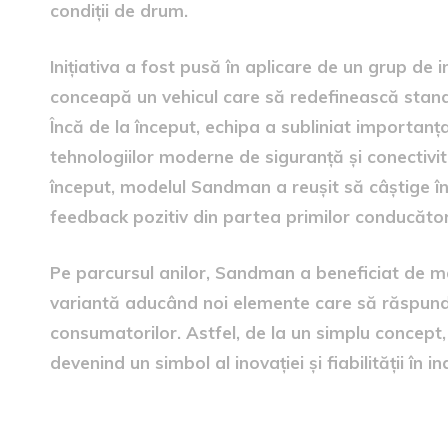
condiții de drum.
Inițiativa a fost pusă în aplicare de un grup de in
conceapă un vehicul care să redefinească stan
Încă de la început, echipa a subliniat importanța 
tehnologiilor moderne de siguranță și conectivit
început, modelul Sandman a reușit să câștige înc
feedback pozitiv din partea primilor conducător
Pe parcursul anilor, Sandman a beneficiat de mai
variantă aducând noi elemente care să răspundă
consumatorilor. Astfel, de la un simplu concep
devenind un simbol al inovației și fiabilității în i
Caracteristicile unice ale m