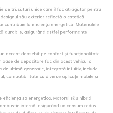
 de trăsături unice care îl fac atrăgător pentru
designul său exterior reflectă o estetică
ce contribuie la eficiența energetică. Materialele
ată durabile, asigurând astfel performanțe
n accent deosebit pe confort și funcționalitate.
enioase de depozitare fac din acest vehicul o
 de ultimă generație, integrată intuitiv, include
, compatibilitate cu diverse aplicații mobile și
 eficiența sa energetică. Motorul său hibrid
 combustie internă, asigurând un consum redus