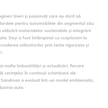
gineri tineri și pasionați care au dorit să
dardele pentru automobilele din segmentul său.
utilizării materialelor sustenabile și integrării
ate. Deși a fost întâmpinat cu scepticism la
rederea utilizatorilor prin teste riguroase și
i.
 multe îmbunătățiri și actualizări, fiecare
 cerințelor în continuă schimbare ale
t, Sandman a evoluat într-un model emblematic,
ndustria auto.
odelului