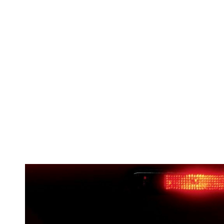
Substanțe pr
poate a