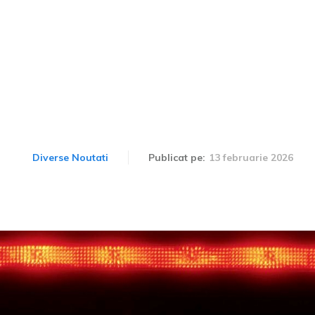
ime pentru angajații Fer
junge la aproape 15.000 
13 februarie 2026
Diverse Noutati
Publicat pe: