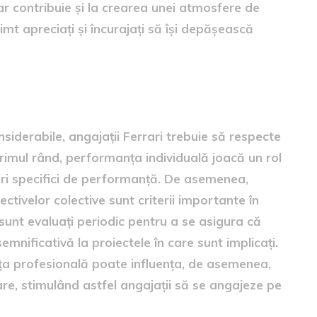
ar contribuie și la crearea unei atmosfere de
simt apreciați și încurajați să își depășească
iderabile, angajații Ferrari trebuie să respecte
n primul rând, performanța individuală joacă un rol
atori specifici de performanță. De asemenea,
ectivelor colective sunt criterii importante în
ii sunt evaluați periodic pentru a se asigura că
emnificativă la proiectele în care sunt implicați.
ența profesională poate influența, de asemenea,
re, stimulând astfel angajații să se angajeze pe