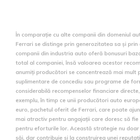
Comparativ cu alte compani
În comparație cu alte companii din domeniul aut
Ferrari se distinge prin generozitatea sa și prin
companii din industria auto oferă bonusuri baz
total al companiei, însă valoarea acestor recom
anumiți producători se concentrează mai mult pe 
suplimentare de concediu sau programe de form
considerabilă recompenselor financiare directe, 
exemplu, în timp ce unii producători auto europ
euro, pachetul oferit de Ferrari, care poate aju
mai atractiv pentru angajații care doresc să fie
pentru eforturile lor. Această strategie nu doar
săi, dar contribuie și la construirea unei reputaț