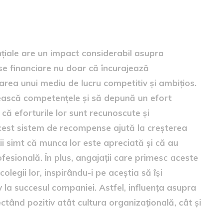
țiale are un impact considerabil asupra
se financiare nu doar că încurajează
marea unui mediu de lucru competitiv și ambițios.
țească competențele și să depună un efort
d că eforturile lor sunt recunoscute și
st sistem de recompense ajută la creșterea
ii simt că munca lor este apreciată și că au
fesională. În plus, angajații care primesc aceste
legii lor, inspirându-i pe aceștia să își
v la succesul companiei. Astfel, influența asupra
ctând pozitiv atât cultura organizațională, cât și