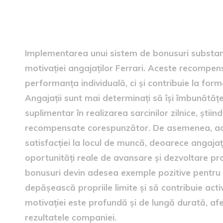
Influența asupra motivației
Implementarea unui sistem de bonusuri substan
motivației angajaților Ferrari. Aceste recompen
performanța individuală, ci și contribuie la for
Angajații sunt mai determinați să își îmbunătă
suplimentar în realizarea sarcinilor zilnice, știin
recompensate corespunzător. De asemenea, ace
satisfacției la locul de muncă, deoarece angajaț
oportunități reale de avansare și dezvoltare pro
bonusuri devin adesea exemple pozitive pentru co
depășească propriile limite și să contribuie acti
motivației este profundă și de lungă durată, afe
rezultatele companiei.