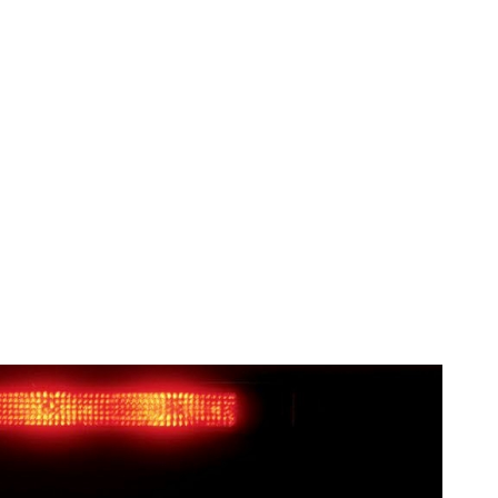
rari. Bonusul
de euro.