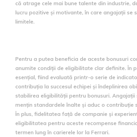
că atrage cele mai bune talente din industrie, d
lucru pozitive și motivante, în care angajații se 
limitele.
Condiții de eligibilitate
Pentru a putea beneficia de aceste bonusuri cons
anumite condiții de eligibilitate clar definite. Î
esențial, fiind evaluată printr-o serie de indic
contribuția la succesul echipei și îndeplinirea obi
stabilirea eligibilității pentru bonusuri. Angajaț
mențin standardele înalte și aduc o contribuție s
În plus, fidelitatea față de companie și experi
eligibilitatea pentru aceste recompense financia
termen lung în carierele lor la Ferrari.