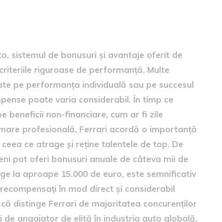
i auto
o, sistemul de bonusuri și avantaje oferit de
 criteriile riguroase de performanță. Multe
ate pe performanța individuală sau pe succesul
pense poate varia considerabil. În timp ce
beneficii non-financiare, cum ar fi zile
are profesională, Ferrari acordă o importanță
ceea ce atrage și reține talentele de top. De
eni pot oferi bonusuri anuale de câteva mii de
nge la aproape 15.000 de euro, este semnificativ
 recompensați în mod direct și considerabil
 că distinge Ferrari de majoritatea concurenților
ii de angajator de elită în industria auto globală.