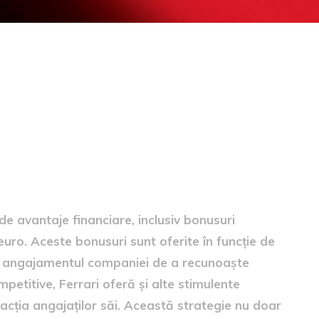
angajați
de avantaje financiare, inclusiv bonusuri
uro. Aceste bonusuri sunt oferite în funcție de
ind angajamentul companiei de a recunoaște
petitive, Ferrari oferă și alte stimulente
facția angajaților săi. Această strategie nu doar