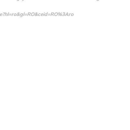
/home?hl=ro&gl=RO&ceid=RO%3Aro