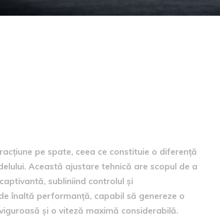
acțiune pe spate, ceea ce constituie o diferență
delului. Această ajustare tehnică are scopul de a
aptivantă, subliniind controlul și
l de înaltă performanță, capabil să genereze o
viguroasă și o viteză maximă considerabilă.