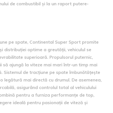
ului de combustibil și la un raport putere-
iune pe spate, Continental Super Sport promite
distribuției optime a greutății, vehiculul se
vrabilitate superioară. Propulsorul puternic,
i să ajungă la viteze mai mari într-un timp mai
ă. Sistemul de tracțiune pe spate îmbunătățește
ă o legătură mai directă cu drumul. De asemenea,
cabilă, asigurând controlul total al vehiculului
e combină pentru a furniza performanțe de top,
gere ideală pentru pasionații de viteză și