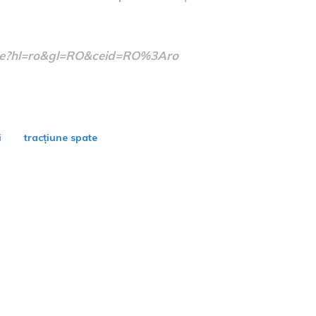
/home?hl=ro&gl=RO&ceid=RO%3Aro
i
tracțiune spate