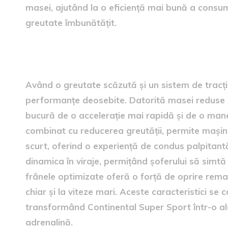
masei, ajutând la o eficiență mai bună a consum
greutate îmbunătățit.
Performanțe îmbunătățite
Având o greutate scăzută și un sistem de tracț
performanțe deosebite. Datorită masei reduse și 
bucură de o accelerație mai rapidă și de o mane
combinat cu reducerea greutății, permite mașini
scurt, oferind o experiență de condus palpitant
dinamica în viraje, permițând șoferului să simt
frânele optimizate oferă o forță de oprire remar
chiar și la viteze mari. Aceste caracteristici s
transformând Continental Super Sport într-o ale
adrenalină.