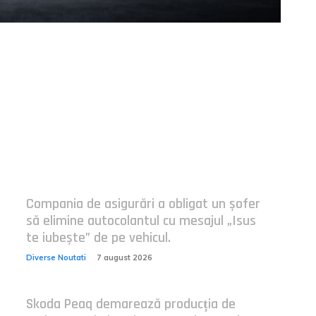
Postari fresh:
Compania de asigurări a obligat un șofer
să elimine autocolantul cu mesajul „Isus
te iubește” de pe vehicul.
Diverse Noutati
7 august 2026
Skoda Peaq demarează producția de