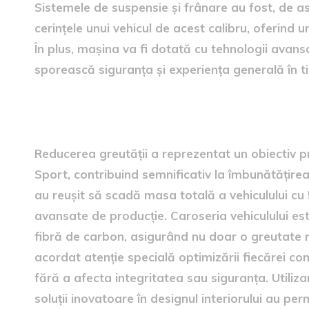
Sistemele de suspensie și frânare au fost, de 
cerințele unui vehicul de acest calibru, oferind 
În plus, mașina va fi dotată cu tehnologii avans
sporească siguranța și experiența generală în t
Reducerea greutății
Reducerea greutății a reprezentat un obiectiv p
Sport, contribuind semnificativ la îmbunătățirea
au reușit să scadă masa totală a vehiculului cu 
avansate de producție. Caroseria vehiculului es
fibră de carbon, asigurând nu doar o greutate re
acordat atenție specială optimizării fiecărei c
fără a afecta integritatea sau siguranța. Utili
soluții inovatoare în designul interiorului au p