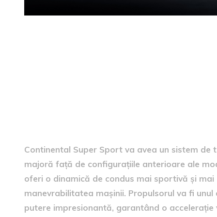
Caracteristici tehnice
Continental Super Sport va avea un sistem de tr
majoră față de configurațiile anterioare ale mo
oferi o dinamică de condus mai sportivă și mai c
manevrabilitatea mașinii. Propulsorul va fi unu
putere impresionantă, garantând o accelerație 