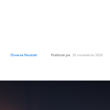
Continental va dispune de
n spate și va fi mai ușor 
15 noiembrie 2025
Diverse Noutati
Publicat pe: