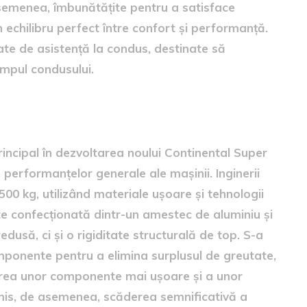
asemenea, îmbunătățite pentru a satisface
un echilibru perfect între confort și performanță.
ate de asistență la condus, destinate să
impul condusului.
rincipal în dezvoltarea noului Continental Super
 performanțelor generale ale mașinii. Inginerii
500 kg, utilizând materiale ușoare și tehnologii
te confecționată dintr-un amestec de aluminiu și
dusă, ci și o rigiditate structurală de top. S-a
omponente pentru a elimina surplusul de greutate,
zarea unor componente mai ușoare și a unor
ermis, de asemenea, scăderea semnificativă a