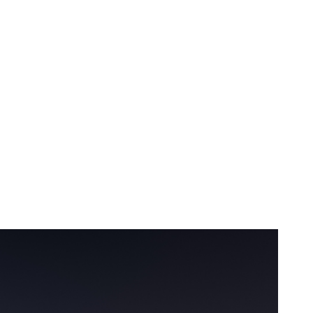
 tracțiune pe
cu 500 kg.