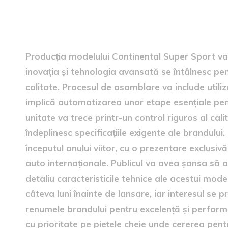
Producție și lansare
Producția modelului Continental Super Sport va 
inovația și tehnologia avansată se întâlnesc pe
calitate. Procesul de asamblare va include util
implică automatizarea unor etape esențiale pentr
unitate va trece printr-un control riguros al ca
îndeplinesc specificațiile exigente ale brandului
începutul anului viitor, cu o prezentare exclusiv
auto internaționale. Publicul va avea șansa să 
detaliu caracteristicile tehnice ale acestui mode
câteva luni înainte de lansare, iar interesul se 
renumele brandului pentru excelență și performa
cu prioritate pe piețele cheie unde cererea pen