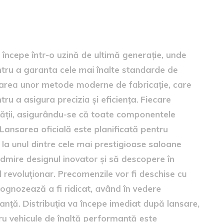
începe într-o uzină de ultimă generație, unde
ntru a garanta cele mai înalte standarde de
izarea unor metode moderne de fabricație, care
u a asigura precizia și eficiența. Fiecare
lității, asigurându-se că toate componentele
. Lansarea oficială este planificată pentru
ă la unul dintre cele mai prestigioase saloane
admire designul inovator și să descopere în
l revoluționar. Precomenzile vor fi deschise cu
prognozează a fi ridicat, având în vedere
nță. Distribuția va începe imediat după lansare,
tru vehicule de înaltă performanță este