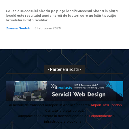
origine
Cauzele succesului Skoda pe piața localăSuccesul Skoda în piața
locală este rezultatul unei sinergii de factori care au întărit poziția
brandului în fața rivalilor....
Diverse Noutati
6 februarie 2026
- Partenerii nostri -
- Ai nevoie de transport aeroport in Anglia? Încearcă
Airport Taxi London
.
Calitate la prețul corect.
- Companie specializata in tranzactionarea de
Criptomonede
si
infrastructura blockchain.