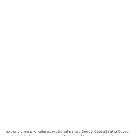
Seat și Cupra raportează o creștere de
peste 200% a profitului operațional, în
ciuda declinului grupului Volkswagen
expansiunea profitului operațional pentru Seat și CupraSeat și Cupra