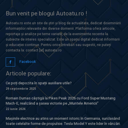
Bun venit pe blogul Autoatu.ro !
Autoatu.ro este un site de știri și blog de actualitate, dedicat diseminării
informațiilor relevante din diverse domenii. Platforma oferă articole,
reportaje și analize pe teme variate, de la evenimente recente la
subiecte de interes specializat. Este un spațiu digital dedicat informării
și educației continue. Pentru orice întrebări sau sugestii, ne puteți
contacta la: contact [at] autoatu.ro
Facebook
Articole populare:
Ce poți depozita în spații auxiliare utile?
29 septembrie 2025
Romain Dumas câștigă la Pikes Peak 2026 cu Ford Super Mustang
Mach-E, realizând a șasea victorie pe „Muntele Americii”
22 iunie 2026
Mașinile electrice au atins un moment istoric în Germania, surclasând
toate celelalte forme de propulsie. Tesla Model Y este lider în vânzări.