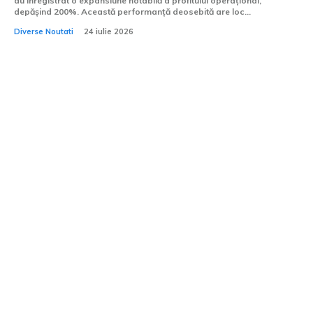
au înregistrat o expansiune notabilă a profitului operațional,
depășind 200%. Această performanță deosebită are loc...
Diverse Noutati
24 iulie 2026