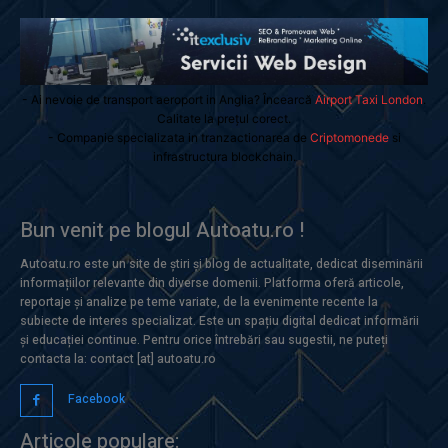
- Ai nevoie de transport aeroport in Anglia? Încearcă
Airport Taxi London
.
Calitate la prețul corect.
- Companie specializata in tranzactionarea de
Criptomonede
si
infrastructura blockchain.
Bun venit pe blogul Autoatu.ro !
Autoatu.ro este un site de știri și blog de actualitate, dedicat diseminării
informațiilor relevante din diverse domenii. Platforma oferă articole,
reportaje și analize pe teme variate, de la evenimente recente la
subiecte de interes specializat. Este un spațiu digital dedicat informării
și educației continue. Pentru orice întrebări sau sugestii, ne puteți
contacta la: contact [at] autoatu.ro
Facebook
Articole populare: