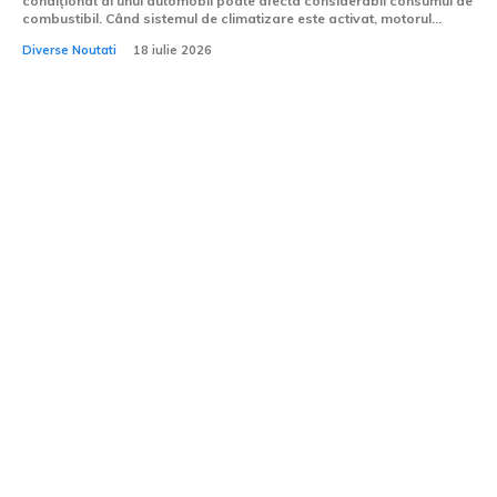
condiționat al unui automobil poate afecta considerabil consumul de
combustibil. Când sistemul de climatizare este activat, motorul...
Diverse Noutati
18 iulie 2026