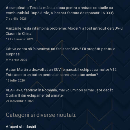
A cumpărat o Tesla la mâna a doua pentru a reduce costurile cu
combustibilul. După 3 zile, a încasat factura de reparații: 16.000$
7 aprilie 2026
Vânzările Tesla întâmpină probleme: Model Y a fost întrecut de SUV-ul
Xiaomi în China.
14 februarie 2026
Cât va costa să înlocuiești un far laser BMW? Fii pregătit pentru o
surpriză!
9 martie 2026
Aston Martin a dezvoltat un SUV remarcabil echipat cu motor V12.
Este acesta un buton pentru lansarea unui atac aerian?
16 iulie 2026
VLAH 4×4, fabricat în România, mai voluminos și mai ușor decât
Otokar II din echipamentul armatei
24 noiembrie 2025
Categorii si diverse noutati:
Afaceri si Industrii