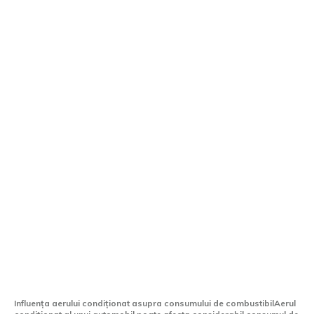
Consumul de carburant al sistemului de
aer condiționat: viteza ideală pentru
eficiență maximă
Influența aerului condiționat asupra consumului de combustibilAerul