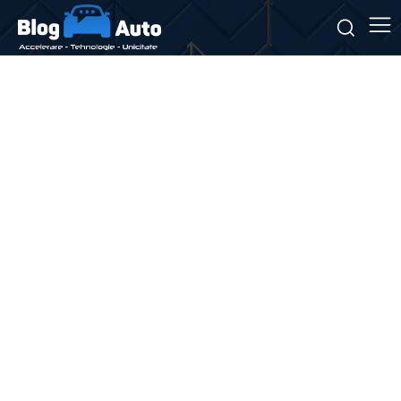
Stiri si noutati despre:
aer
condiționat