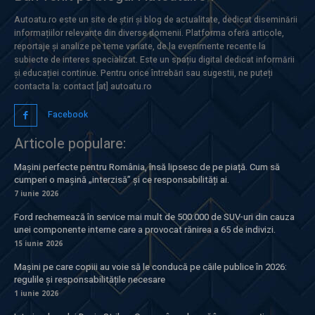
Autoatu.ro este un site de știri și blog de actualitate, dedicat diseminării
informațiilor relevante din diverse domenii. Platforma oferă articole,
reportaje și analize pe teme variate, de la evenimente recente la
subiecte de interes specializat. Este un spațiu digital dedicat informării
și educației continue. Pentru orice întrebări sau sugestii, ne puteți
contacta la: contact [at] autoatu.ro
Facebook
Articole populare:
Mașini perfecte pentru România, însă lipsesc de pe piață. Cum să
cumperi o mașină „interzisă” și ce responsabilități ai.
7 iunie 2026
Ford rechemează în service mai mult de 500.000 de SUV-uri din cauza
unei componente interne care a provocat rănirea a 65 de indivizi.
15 iunie 2026
Mașini pe care copiii au voie să le conducă pe căile publice în 2026:
regulile și responsabilitățile necesare
1 iunie 2026