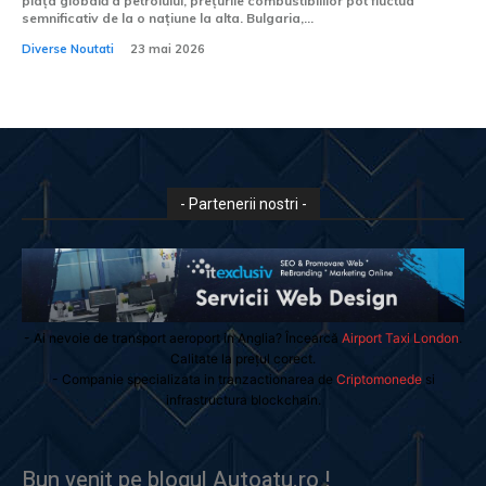
piața globală a petrolului, prețurile combustibililor pot fluctua
semnificativ de la o națiune la alta. Bulgaria,...
Diverse Noutati
23 mai 2026
- Partenerii nostri -
- Ai nevoie de transport aeroport in Anglia? Încearcă
Airport Taxi London
.
Calitate la prețul corect.
- Companie specializata in tranzactionarea de
Criptomonede
si
infrastructura blockchain.
Bun venit pe blogul Autoatu.ro !