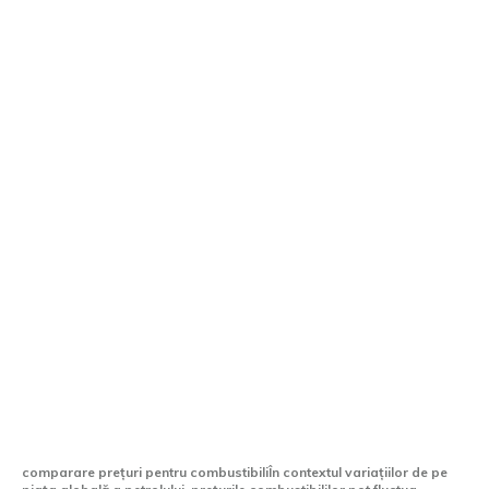
Alimentație mai accesibilă în Bulgaria,
Grecia sau Turcia: unde să-ți completezi
rezervorul cu autoturismul
comparare prețuri pentru combustibiliÎn contextul variațiilor de pe