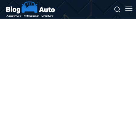
Stiri si noutati despre:
alimentare străinătate